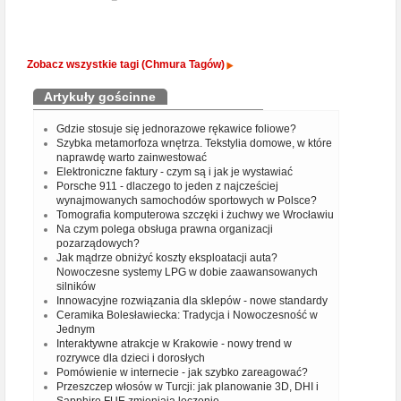
Zobacz wszystkie tagi (Chmura Tagów)
Artykuły gościnne
Gdzie stosuje się jednorazowe rękawice foliowe?
Szybka metamorfoza wnętrza. Tekstylia domowe, w które
naprawdę warto zainwestować
Elektroniczne faktury - czym są i jak je wystawiać
Porsche 911 - dlaczego to jeden z najcześciej
wynajmowanych samochodów sportowych w Polsce?
Tomografia komputerowa szczęki i żuchwy we Wrocławiu
Na czym polega obsługa prawna organizacji
pozarządowych?
Jak mądrze obniżyć koszty eksploatacji auta?
Nowoczesne systemy LPG w dobie zaawansowanych
silników
Innowacyjne rozwiązania dla sklepów - nowe standardy
Ceramika Bolesławiecka: Tradycja i Nowoczesność w
Jednym
Interaktywne atrakcje w Krakowie - nowy trend w
rozrywce dla dzieci i dorosłych
Pomówienie w internecie - jak szybko zareagować?
Przeszczep włosów w Turcji: jak planowanie 3D, DHI i