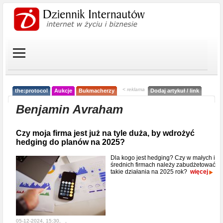
< reklama
the:protocol
Aukcje
Bukmacherzy
Dodaj artykuł / link
Benjamin Avraham
Czy moja firma jest już na tyle duża, by wdrożyć
hedging do planów na 2025?
Dla kogo jest hedging? Czy w małych i
średnich firmach należy zabudżetować
takie działania na 2025 rok?
więcej
05-12-2024, 15:30, _,