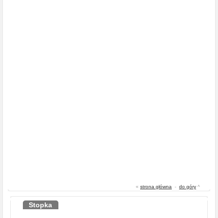
«
strona główna
-
do góry
^
Stopka