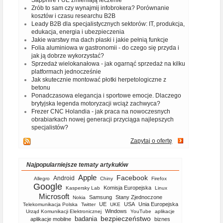
Sapphire FUE zmieniają leczenie
Zrób to sam czy wynajmij infobrokera? Porównanie
kosztów i czasu researchu B2B
Leady B2B dla specjalistycznych sektorów: IT, produkcja,
edukacja, energia i ubezpieczenia
Jakie warstwy ma dach płaski i jakie pełnią funkcje
Folia aluminiowa w gastronomii - do czego się przyda i
jak ją dobrze wykorzystać?
Sprzedaż wielokanałowa - jak ogarnąć sprzedaż na kilku
platformach jednocześnie
Jak skutecznie montować płotki herpetologiczne z
betonu
Ponadczasowa elegancja i sportowe emocje. Dlaczego
brytyjska legenda motoryzacji wciąż zachwyca?
Frezer CNC Holandia - jak praca na nowoczesnych
obrabiarkach nowej generacji przyciąga najlepszych
specjalistów?
Zapytaj o ofertę
Najpopularniejsze tematy artykułów
Apple
Facebook
Android
Allegro
Chiny
Firefox
Google
Komisja Europejska
Kaspersky Lab
Linux
Microsoft
Samsung
Stany Zjednoczone
Nokia
UE
USA
Unia Europejska
Telekomunikacja Polska
Twitter
UKE
Windows
Urząd Komunikacji Elektronicznej
YouTube
aplikacje
bezpieczeństwo
badania
aplikacje mobilne
biznes