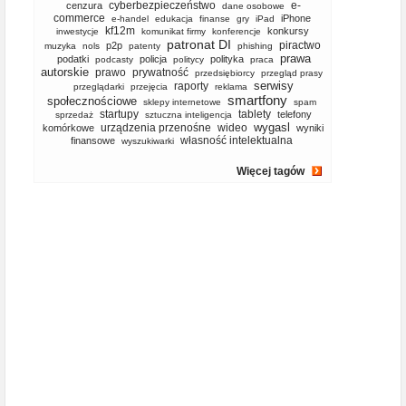
cyberbezpieczeństwo
e-
cenzura
dane osobowe
commerce
iPhone
e-handel
edukacja
finanse
gry
iPad
kf12m
konkursy
inwestycje
komunikat firmy
konferencje
patronat DI
piractwo
p2p
muzyka
nols
patenty
phishing
prawa
podatki
policja
polityka
podcasty
politycy
praca
autorskie
prawo
prywatność
przedsiębiorcy
przegląd prasy
serwisy
raporty
przeglądarki
przejęcia
reklama
smartfony
społecznościowe
sklepy internetowe
spam
startupy
tablety
telefony
sprzedaż
sztuczna inteligencja
wygasl
urządzenia przenośne
wideo
komórkowe
wyniki
własność intelektualna
finansowe
wyszukiwarki
Więcej tagów