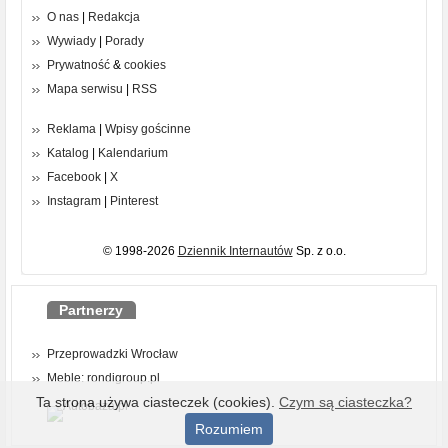
O nas
|
Redakcja
Wywiady
|
Porady
Prywatność
&
cookies
Mapa serwisu
|
RSS
Reklama
|
Wpisy gościnne
Katalog
|
Kalendarium
Facebook
|
X
Instagram
|
Pinterest
© 1998-2026
Dziennik Internautów
Sp. z o.o.
Partnerzy
Przeprowadzki Wrocław
Meble: rondigroup.pl
Ta strona używa ciasteczek (cookies).
Czym są ciasteczka?
Rozumiem