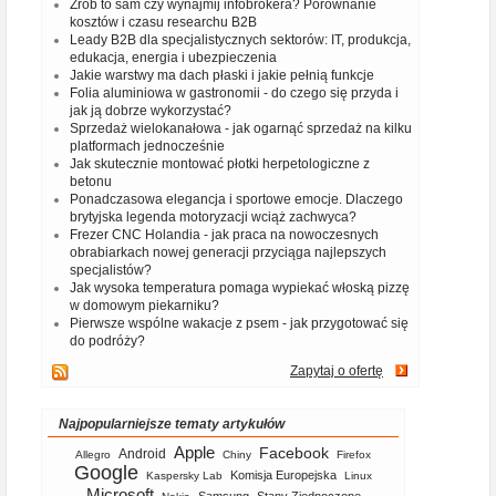
Zrób to sam czy wynajmij infobrokera? Porównanie
kosztów i czasu researchu B2B
Leady B2B dla specjalistycznych sektorów: IT, produkcja,
edukacja, energia i ubezpieczenia
Jakie warstwy ma dach płaski i jakie pełnią funkcje
Folia aluminiowa w gastronomii - do czego się przyda i
jak ją dobrze wykorzystać?
Sprzedaż wielokanałowa - jak ogarnąć sprzedaż na kilku
platformach jednocześnie
Jak skutecznie montować płotki herpetologiczne z
betonu
Ponadczasowa elegancja i sportowe emocje. Dlaczego
brytyjska legenda motoryzacji wciąż zachwyca?
Frezer CNC Holandia - jak praca na nowoczesnych
obrabiarkach nowej generacji przyciąga najlepszych
specjalistów?
Jak wysoka temperatura pomaga wypiekać włoską pizzę
w domowym piekarniku?
Pierwsze wspólne wakacje z psem - jak przygotować się
do podróży?
Zapytaj o ofertę
Najpopularniejsze tematy artykułów
Apple
Facebook
Android
Allegro
Chiny
Firefox
Google
Komisja Europejska
Kaspersky Lab
Linux
Microsoft