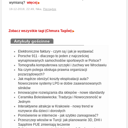
wymianą?
więcej
18-12-2018, 22:49, Nika,
Pieniądze
Zobacz wszystkie tagi (Chmura Tagów)
Artykuły gościnne
Elektroniczne faktury - czym są i jak je wystawiać
Porsche 911 - dlaczego to jeden z najcześciej
wynajmowanych samochodów sportowych w Polsce?
Tomografia komputerowa szczęki i żuchwy we Wrocławiu
Na czym polega obsługa prawna organizacji
pozarządowych?
Jak mądrze obniżyć koszty eksploatacji auta?
Nowoczesne systemy LPG w dobie zaawansowanych
silników
Innowacyjne rozwiązania dla sklepów - nowe standardy
Ceramika Bolesławiecka: Tradycja i Nowoczesność w
Jednym
Interaktywne atrakcje w Krakowie - nowy trend w
rozrywce dla dzieci i dorosłych
Pomówienie w internecie - jak szybko zareagować?
Przeszczep włosów w Turcji: jak planowanie 3D, DHI i
Sapphire FUE zmieniają leczenie