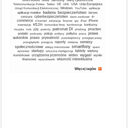
Samsung
Stany Zjednoczone
Nokia
UE
USA
Unia Europejska
Telekomunikacja Polska
Twitter
UKE
Windows
Urząd Komunikacji Elektronicznej
YouTube
aplikacje
bezpieczeństwo
badania
aplikacje mobilne
biznes
cyberbezpieczeństwo
e-
cenzura
dane osobowe
commerce
iPhone
e-handel
edukacja
finanse
gry
iPad
kf12m
konkursy
inwestycje
komunikat firmy
konferencje
patronat DI
piractwo
p2p
muzyka
nols
patenty
phishing
prawa
podatki
policja
polityka
podcasty
politycy
praca
autorskie
prawo
prywatność
przedsiębiorcy
przegląd prasy
serwisy
raporty
przeglądarki
przejęcia
reklama
smartfony
społecznościowe
sklepy internetowe
spam
startupy
tablety
telefony
sprzedaż
sztuczna inteligencja
wygasl
urządzenia przenośne
wideo
komórkowe
wyniki
własność intelektualna
finansowe
wyszukiwarki
Więcej tagów