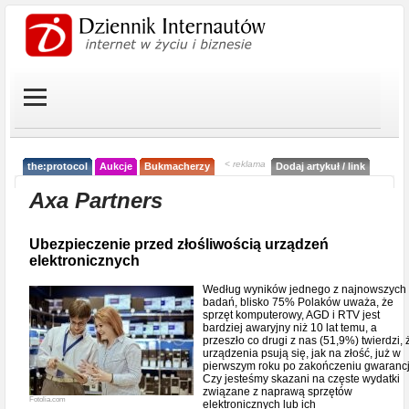
< reklama
the:protocol
Aukcje
Bukmacherzy
Dodaj artykuł / link
Axa Partners
Ubezpieczenie przed złośliwością urządzeń
elektronicznych
Według wyników jednego z najnowszych
badań, blisko 75% Polaków uważa, że
sprzęt komputerowy, AGD i RTV jest
bardziej awaryjny niż 10 lat temu, a
przeszło co drugi z nas (51,9%) twierdzi, 
urządzenia psują się, jak na złość, już w
pierwszym roku po zakończeniu gwarancj
Czy jesteśmy skazani na częste wydatki
związane z naprawą sprzętów
Fotolia.com
elektronicznych lub ich