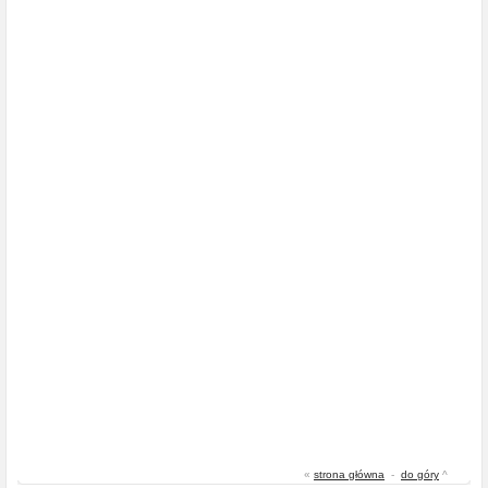
«
strona główna
-
do góry
^