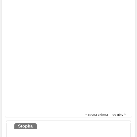
«
strona główna
-
do góry
^
Stopka