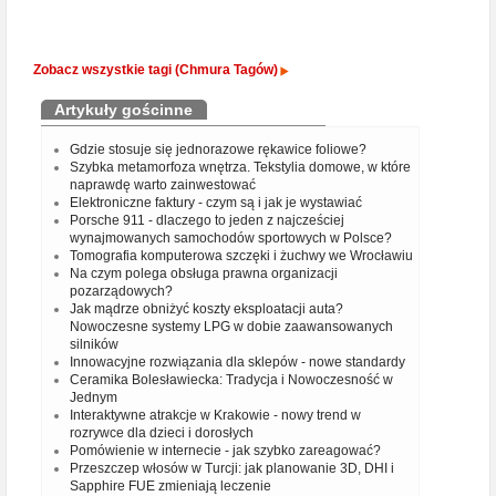
Zobacz wszystkie tagi (Chmura Tagów)
Artykuły gościnne
Gdzie stosuje się jednorazowe rękawice foliowe?
Szybka metamorfoza wnętrza. Tekstylia domowe, w które
naprawdę warto zainwestować
Elektroniczne faktury - czym są i jak je wystawiać
Porsche 911 - dlaczego to jeden z najcześciej
wynajmowanych samochodów sportowych w Polsce?
Tomografia komputerowa szczęki i żuchwy we Wrocławiu
Na czym polega obsługa prawna organizacji
pozarządowych?
Jak mądrze obniżyć koszty eksploatacji auta?
Nowoczesne systemy LPG w dobie zaawansowanych
silników
Innowacyjne rozwiązania dla sklepów - nowe standardy
Ceramika Bolesławiecka: Tradycja i Nowoczesność w
Jednym
Interaktywne atrakcje w Krakowie - nowy trend w
rozrywce dla dzieci i dorosłych
Pomówienie w internecie - jak szybko zareagować?
Przeszczep włosów w Turcji: jak planowanie 3D, DHI i
Sapphire FUE zmieniają leczenie