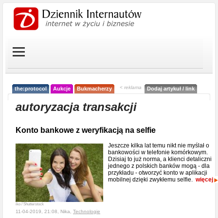
< reklama
the:protocol
Aukcje
Bukmacherzy
Dodaj artykuł / link
autoryzacja transakcji
Konto bankowe z weryfikacją na selfie
Jeszcze kilka lat temu nikt nie myślał o
bankowości w telefonie komórkowym.
Dzisiaj to już norma, a klienci detaliczni
jednego z polskich banków mogą - dla
przykładu - otworzyć konto w aplikacji
mobilnej dzięki zwykłemu selfie.
więcej
iko / Shutterstock
11-04-2019, 21:08, Nika,
Technologie