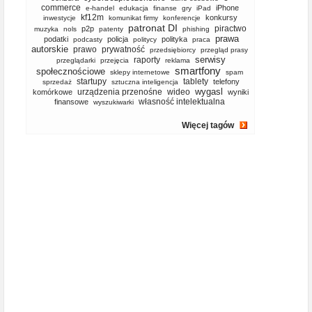
commerce
iPhone
e-handel
edukacja
finanse
gry
iPad
kf12m
konkursy
inwestycje
komunikat firmy
konferencje
patronat DI
piractwo
p2p
muzyka
nols
patenty
phishing
prawa
podatki
policja
polityka
podcasty
politycy
praca
autorskie
prawo
prywatność
przedsiębiorcy
przegląd prasy
serwisy
raporty
przeglądarki
przejęcia
reklama
smartfony
społecznościowe
sklepy internetowe
spam
startupy
tablety
telefony
sprzedaż
sztuczna inteligencja
wygasl
urządzenia przenośne
wideo
komórkowe
wyniki
własność intelektualna
finansowe
wyszukiwarki
Więcej tagów