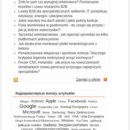
Zrób to sam czy wynajmij infobrokera? Porównanie
kosztów i czasu researchu B2B
Leady B2B dla specjalistycznych sektorów: IT, produkcja,
edukacja, energia i ubezpieczenia
Jakie warstwy ma dach płaski i jakie pełnią funkcje
Folia aluminiowa w gastronomii - do czego się przyda i
jak ją dobrze wykorzystać?
Sprzedaż wielokanałowa - jak ogarnąć sprzedaż na kilku
platformach jednocześnie
Jak skutecznie montować płotki herpetologiczne z
betonu
Ponadczasowa elegancja i sportowe emocje. Dlaczego
brytyjska legenda motoryzacji wciąż zachwyca?
Frezer CNC Holandia - jak praca na nowoczesnych
obrabiarkach nowej generacji przyciąga najlepszych
specjalistów?
Zapytaj o ofertę
Najpopularniejsze tematy artykułów
Apple
Facebook
Android
Allegro
Chiny
Firefox
Google
Komisja Europejska
Kaspersky Lab
Linux
Microsoft
Samsung
Stany Zjednoczone
Nokia
UE
USA
Unia Europejska
Telekomunikacja Polska
Twitter
UKE
Windows
Urząd Komunikacji Elektronicznej
YouTube
aplikacje
bezpieczeństwo
badania
aplikacje mobilne
biznes
cyberbezpieczeństwo
e-
cenzura
dane osobowe