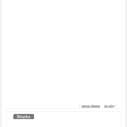
«
strona główna
-
do góry
^
Stopka