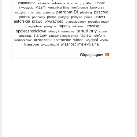
commerce
iPhone
e-handel
edukacja
finanse
gry
iPad
kf12m
konkursy
inwestycje
komunikat firmy
konferencje
patronat DI
piractwo
p2p
muzyka
nols
patenty
phishing
prawa
podatki
policja
polityka
podcasty
politycy
praca
autorskie
prawo
prywatność
przedsiębiorcy
przegląd prasy
serwisy
raporty
przeglądarki
przejęcia
reklama
smartfony
społecznościowe
sklepy internetowe
spam
startupy
tablety
telefony
sprzedaż
sztuczna inteligencja
wygasl
urządzenia przenośne
wideo
komórkowe
wyniki
własność intelektualna
finansowe
wyszukiwarki
Więcej tagów