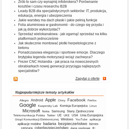
Zrób to sam czy wynajmij infobrokera? Porównanie
kosztów i czasu researchu B2B
Leady B2B dla specjalistycznych sektorów: IT, produkcja,
edukacja, energia i ubezpieczenia
Jakie warstwy ma dach płaski i jakie pełnią funkcje
Folia aluminiowa w gastronomii - do czego się przyda i
jak ją dobrze wykorzystać?
Sprzedaż wielokanałowa - jak ogarnąć sprzedaż na kilku
platformach jednocześnie
Jak skutecznie montować płotki herpetologiczne z
betonu
Ponadczasowa elegancja i sportowe emocje. Dlaczego
brytyjska legenda motoryzacji wciąż zachwyca?
Frezer CNC Holandia - jak praca na nowoczesnych
obrabiarkach nowej generacji przyciąga najlepszych
specjalistów?
Zapytaj o ofertę
Najpopularniejsze tematy artykułów
Apple
Facebook
Android
Allegro
Chiny
Firefox
Google
Komisja Europejska
Kaspersky Lab
Linux
Microsoft
Samsung
Stany Zjednoczone
Nokia
UE
USA
Unia Europejska
Telekomunikacja Polska
Twitter
UKE
Windows
Urząd Komunikacji Elektronicznej
YouTube
aplikacje
bezpieczeństwo
badania
aplikacje mobilne
biznes
cyberbezpieczeństwo
e-
cenzura
dane osobowe