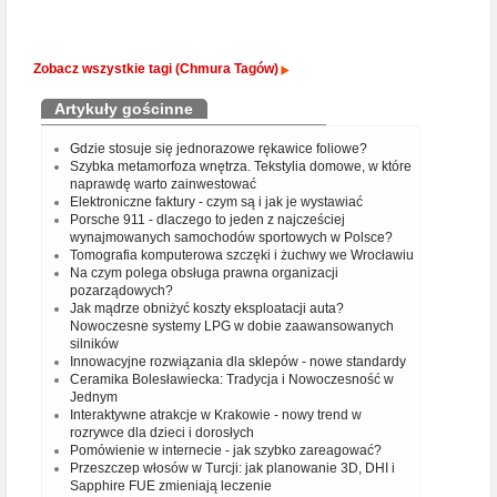
Zobacz wszystkie tagi (Chmura Tagów)
Artykuły gościnne
Gdzie stosuje się jednorazowe rękawice foliowe?
Szybka metamorfoza wnętrza. Tekstylia domowe, w które
naprawdę warto zainwestować
Elektroniczne faktury - czym są i jak je wystawiać
Porsche 911 - dlaczego to jeden z najcześciej
wynajmowanych samochodów sportowych w Polsce?
Tomografia komputerowa szczęki i żuchwy we Wrocławiu
Na czym polega obsługa prawna organizacji
pozarządowych?
Jak mądrze obniżyć koszty eksploatacji auta?
Nowoczesne systemy LPG w dobie zaawansowanych
silników
Innowacyjne rozwiązania dla sklepów - nowe standardy
Ceramika Bolesławiecka: Tradycja i Nowoczesność w
Jednym
Interaktywne atrakcje w Krakowie - nowy trend w
rozrywce dla dzieci i dorosłych
Pomówienie w internecie - jak szybko zareagować?
Przeszczep włosów w Turcji: jak planowanie 3D, DHI i
Sapphire FUE zmieniają leczenie