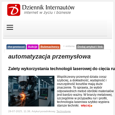
< reklama
the:protocol
Aukcje
Bukmacherzy
Dodaj artykuł / link
automatyzacja przemysłowa
Zalety wykorzystania technologii laserowej do cięcia ru
Współczesny przemysł działa coraz
szybciej, a dokładność, wydajność i
oszczędność kosztów mają duże
znaczenie. To sprawia, że wybór
odpowiednich metod obróbki materiałów
jest bardzo ważny. W branży metalowej,
szczególnie w przypadku rur i profili,
technologia laserowa szybko wypiera
starsze techniki.
więcej
28-07-2025, 11:38, Artykuł poradnikowy,
Technologie