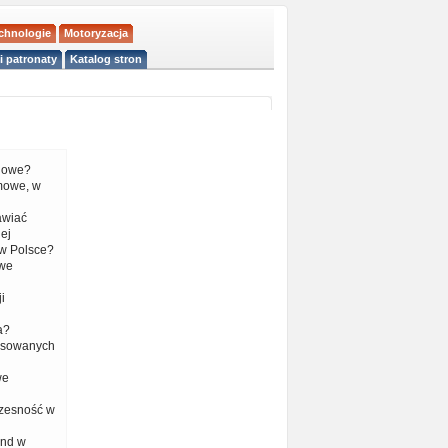
echnologie
Motoryzacja
i patronaty
Katalog stron
liowe?
mowe, w
tawiać
ej
w Polsce?
 we
i
a?
nsowanych
we
czesność w
end w