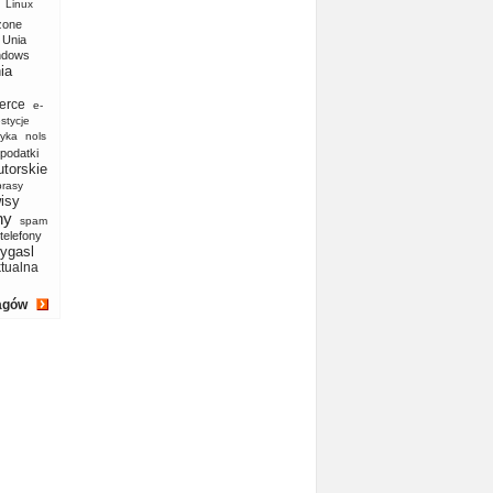
Linux
zone
Unia
ndows
ia
erce
e-
stycje
yka
nols
podatki
utorskie
prasy
isy
ny
spam
telefony
ygasl
ktualna
agów