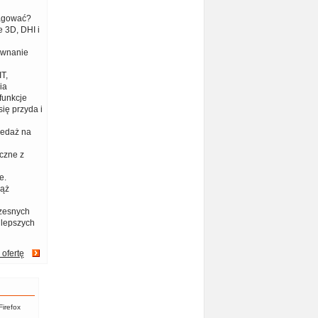
eagować?
 3D, DHI i
ównanie
T,
ia
funkcje
ię przyda i
zedaż na
czne z
e.
iąż
zesnych
jlepszych
 ofertę
Firefox