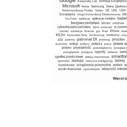
Google
Komisja Europejska
Kaspersky Lab
Microsoft
Samsung
Stany Zjednoc
Nokia
UE
USA
Telekomunikacja Polska
Twitter
UKE
Europejska
Wi
Urząd Komunikacji Elektronicznej
badan
aplikacje mobilne
YouTube
aplikacje
bezpieczeństwo
biznes
cenzura
cyberbezpieczeństwo
e-comm
dane osobowe
iPhone
handel
edukacja
finanse
gry
iPad
inwe
kf12m
konkursy
komunikat firmy
konferencje
muz
patronat DI
piractwo
p2p
patenty
phishing
prawa a
policja
polityka
podcasty
politycy
praca
prawo
prywatność
przedsiębiorcy
przegląd 
serw
raporty
przeglądarki
przejęcia
reklama
smartfo
społecznościowe
sklepy internetowe
startupy
tablety
sprzedaż
sztuczna inteligencja
w
urządzenia przenośne
wideo
komórkowe
własność intele
wyniki finansowe
wyszukiwarki
Więcej t