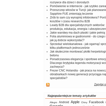
rozrywce dla dzieci i dorosłych
Pomówienie w internecie - jak szybko zar
Przeszczep włosów w Turcji: jak planowanie
Sapphire FUE zmieniają leczenie
Zrób to sam czy wynajmij infobrokera? Por
kosztów i czasu researchu B2B
Leady B2B dla specjalistycznych sektorów: I
produkcja, edukacja, energia i ubezpieczen
Jakie warstwy ma dach płaski i jakie pełnią 
Folia aluminiowa w gastronomii - do czego s
jak ją dobrze wykorzystać?
Sprzedaż wielokanałowa - jak ogarnąć spr
kilku platformach jednocześnie
Jak skutecznie montować płotki herpetologi
betonu
Ponadczasowa elegancja i sportowe emocj
Dlaczego brytyjska legenda motoryzacji wc
zachwyca?
Frezer CNC Holandia - jak praca na nowoc
obrabiarkach nowej generacji przyciąga na
specjalistów?
Zapytaj o
Najpopularniejsze tematy artykułów
Apple
Facebook
Android
Allegro
Chiny