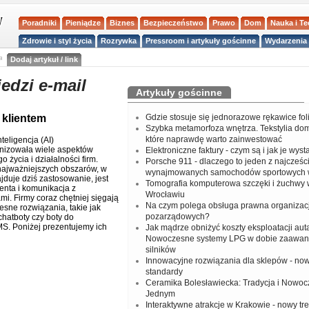
Poradniki
Pieniądze
Biznes
Bezpieczeństwo
Prawo
Dom
Nauka i T
Zdrowie i styl życia
Rozrywka
Pressroom i artykuły gościnne
Wydarzenia 
a
Dodaj artykuł / link
dzi e-mail
Artykuły gościnne
 klientem
Gdzie stosuje się jednorazowe rękawice fo
Szybka metamorfoza wnętrza. Tekstylia do
które naprawdę warto zainwestować
teligencja (AI)
nizowała wiele aspektów
Elektroniczne faktury - czym są i jak je wys
 życia i działalności firm.
Porsche 911 - dlaczego to jeden z najcześci
ajważniejszych obszarów, w
wynajmowanych samochodów sportowych 
jduje dziś zastosowanie, jest
Tomografia komputerowa szczęki i żuchwy
enta i komunikacja z
Wrocławiu
mi. Firmy coraz chętniej sięgają
Na czym polega obsługa prawna organizacj
sne rozwiązania, takie jak
pozarządowych?
chatboty czy boty do
MS. Poniżej prezentujemy ich
Jak mądrze obniżyć koszty eksploatacji aut
Nowoczesne systemy LPG w dobie zaawa
silników
Innowacyjne rozwiązania dla sklepów - no
standardy
Ceramika Bolesławiecka: Tradycja i Nowo
Jednym
Interaktywne atrakcje w Krakowie - nowy tr