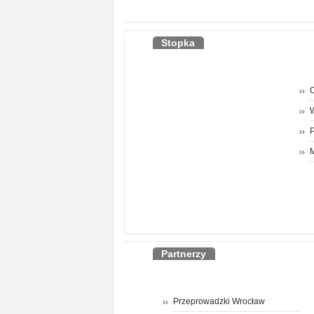
Stopka
O
P
M
Partnerzy
Przeprowadzki Wrocław