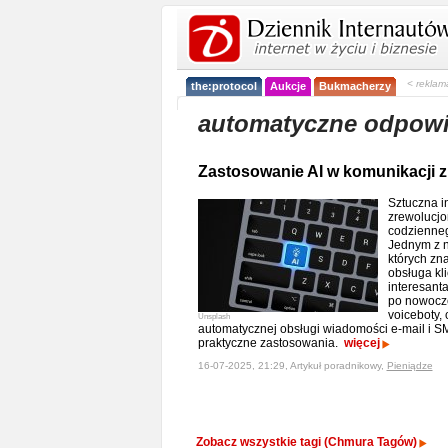
< reklam
the:protocol
Aukcje
Bukmacherzy
automatyczne odpowie
Zastosowanie AI w komunikacji z
Sztuczna in
zrewolucjo
codziennego
Jednym z n
których zna
obsługa kli
interesanta
po nowocze
voiceboty, 
Unsplash
automatycznej obsługi wiadomości e-mail i S
praktyczne zastosowania.
więcej
16-07-2025, 21:29, Artykuł poradnikowy,
Pieniądze
Zobacz wszystkie tagi (Chmura Tagów)