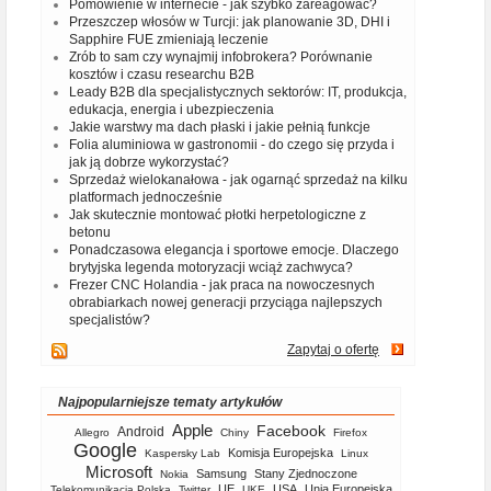
Pomówienie w internecie - jak szybko zareagować?
Przeszczep włosów w Turcji: jak planowanie 3D, DHI i
Sapphire FUE zmieniają leczenie
Zrób to sam czy wynajmij infobrokera? Porównanie
kosztów i czasu researchu B2B
Leady B2B dla specjalistycznych sektorów: IT, produkcja,
edukacja, energia i ubezpieczenia
Jakie warstwy ma dach płaski i jakie pełnią funkcje
Folia aluminiowa w gastronomii - do czego się przyda i
jak ją dobrze wykorzystać?
Sprzedaż wielokanałowa - jak ogarnąć sprzedaż na kilku
platformach jednocześnie
Jak skutecznie montować płotki herpetologiczne z
betonu
Ponadczasowa elegancja i sportowe emocje. Dlaczego
brytyjska legenda motoryzacji wciąż zachwyca?
Frezer CNC Holandia - jak praca na nowoczesnych
obrabiarkach nowej generacji przyciąga najlepszych
specjalistów?
Zapytaj o ofertę
Najpopularniejsze tematy artykułów
Apple
Facebook
Android
Allegro
Chiny
Firefox
Google
Komisja Europejska
Kaspersky Lab
Linux
Microsoft
Samsung
Stany Zjednoczone
Nokia
UE
USA
Unia Europejska
Telekomunikacja Polska
Twitter
UKE