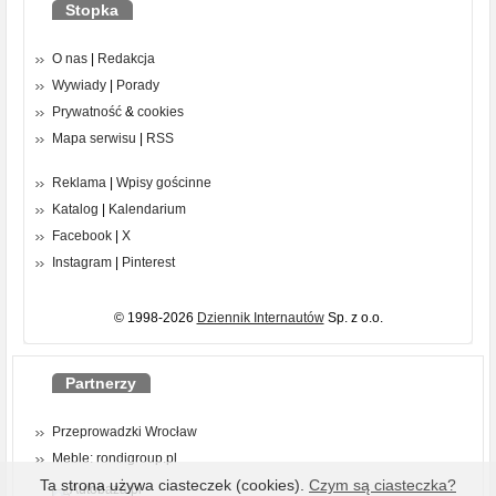
Stopka
O nas
|
Redakcja
Wywiady
|
Porady
Prywatność
&
cookies
Mapa serwisu
|
RSS
Reklama
|
Wpisy gościnne
Katalog
|
Kalendarium
Facebook
|
X
Instagram
|
Pinterest
© 1998-2026
Dziennik Internautów
Sp. z o.o.
Partnerzy
Przeprowadzki Wrocław
Meble: rondigroup.pl
Ta strona używa ciasteczek (cookies).
Czym są ciasteczka?