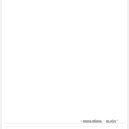
«
strona główna
-
do góry
^