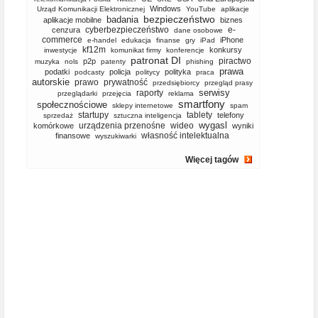
Windows
Urząd Komunikacji Elektronicznej
YouTube
aplikacje
bezpieczeństwo
badania
aplikacje mobilne
biznes
cyberbezpieczeństwo
e-
cenzura
dane osobowe
commerce
iPhone
e-handel
edukacja
finanse
gry
iPad
kf12m
konkursy
inwestycje
komunikat firmy
konferencje
patronat DI
piractwo
p2p
muzyka
nols
patenty
phishing
prawa
podatki
policja
polityka
podcasty
politycy
praca
autorskie
prawo
prywatność
przedsiębiorcy
przegląd prasy
serwisy
raporty
przeglądarki
przejęcia
reklama
smartfony
społecznościowe
sklepy internetowe
spam
startupy
tablety
telefony
sprzedaż
sztuczna inteligencja
wygasl
urządzenia przenośne
wideo
komórkowe
wyniki
własność intelektualna
finansowe
wyszukiwarki
Więcej tagów