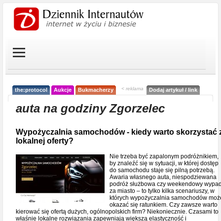
< reklama
the:protocol
Aukcje
Bukmacherzy
Dodaj artykuł / link
auta na godziny Zgorzelec
Wypożyczalnia samochodów - kiedy warto skorzystać 
lokalnej oferty?
Nie trzeba być zapalonym podróżnikiem,
by znaleźć się w sytuacji, w której dostęp
do samochodu staje się pilną potrzebą.
Awaria własnego auta, niespodziewana
podróż służbowa czy weekendowy wypa
za miasto – to tylko kilka scenariuszy, w
których wypożyczalnia samochodów moż
okazać się ratunkiem. Czy zawsze warto
kierować się ofertą dużych, ogólnopolskich firm? Niekoniecznie. Czasami to
właśnie lokalne rozwiązania zapewniają większą elastyczność i