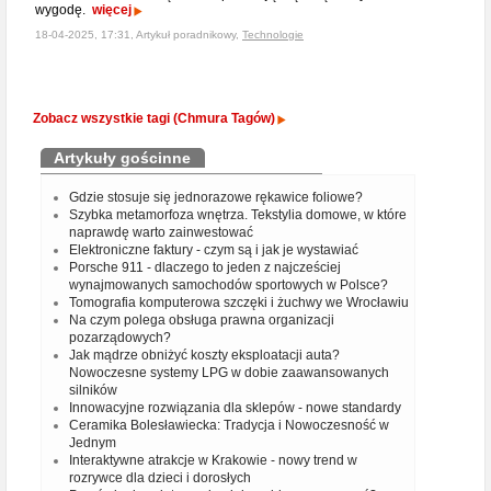
wygodę.
więcej
18-04-2025, 17:31, Artykuł poradnikowy,
Technologie
Zobacz wszystkie tagi (Chmura Tagów)
Artykuły gościnne
Gdzie stosuje się jednorazowe rękawice foliowe?
Szybka metamorfoza wnętrza. Tekstylia domowe, w które
naprawdę warto zainwestować
Elektroniczne faktury - czym są i jak je wystawiać
Porsche 911 - dlaczego to jeden z najcześciej
wynajmowanych samochodów sportowych w Polsce?
Tomografia komputerowa szczęki i żuchwy we Wrocławiu
Na czym polega obsługa prawna organizacji
pozarządowych?
Jak mądrze obniżyć koszty eksploatacji auta?
Nowoczesne systemy LPG w dobie zaawansowanych
silników
Innowacyjne rozwiązania dla sklepów - nowe standardy
Ceramika Bolesławiecka: Tradycja i Nowoczesność w
Jednym
Interaktywne atrakcje w Krakowie - nowy trend w
rozrywce dla dzieci i dorosłych