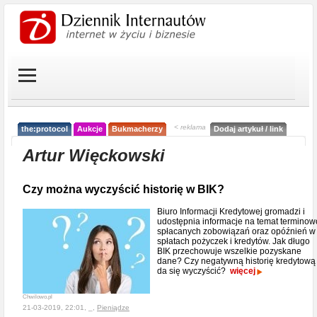
< reklama
the:protocol
Aukcje
Bukmacherzy
Dodaj artykuł / link
Artur Więckowski
Czy można wyczyścić historię w BIK?
Biuro Informacji Kredytowej gromadzi i
udostępnia informacje na temat terminow
spłacanych zobowiązań oraz opóźnień w
spłatach pożyczek i kredytów. Jak długo
BIK przechowuje wszelkie pozyskane
dane? Czy negatywną historię kredytową
da się wyczyścić?
więcej
Chwilowo.pl
21-03-2019, 22:01, _,
Pieniądze