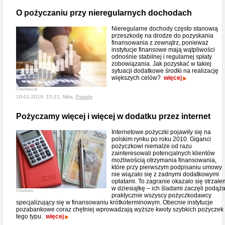
O pożyczaniu przy nieregularnych dochodach
Nieregularne dochody często stanowią
przeszkodę na drodze do pozyskania
finansowania z zewnątrz, ponieważ
instytucje finansowe mają wątpliwości
odnośnie stabilnej i regularnej spłaty
zobowiązania. Jak pozyskać w takiej
sytuacji dodatkowe środki na realizację
większych celów?
więcej
Chwilowo.pl
10-01-2019, 15:21, Nika,
Porady
Pożyczamy więcej i więcej w dodatku przez internet
Internetowe pożyczki pojawiły się na
polskim rynku po roku 2010. Giganci
pożyczkowi niemalże od razu
zainteresowali potencjalnych klientów
możliwością otrzymania finansowania,
które przy pierwszym podpisaniu umowy
nie wiązało się z żadnymi dodatkowymi
opłatami. To zagranie okazało się strzałe
w dziesiątkę – ich śladami zaczęli podąż
Chwilowo
praktycznie wszyscy pożyczkodawcy
specjalizujący się w finansowaniu krótkoterminowym. Obecnie instytucje
pozabankowe coraz chętniej wprowadzają wyższe kwoty szybkich pożyczek
tego typu.
więcej