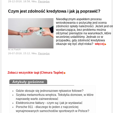
28-12-2018, 18:58, Nika,
Pieniądze
Czym jest zdolność kredytowa i jak ją poprawić?
Nieodłącznym aspektem procesu
wnioskowania o pożyczkę jest ocena
zdolności spłaty należności. Jeżeli jest o
wystarczająca, bez problemu można
otrzymać pieniądze na warunkach, które
wcześniej ustaliliśmy. Jednak co w
przypadku, gdy zdolność kredytowa
okazuje się być zbyt niska?
więcej
fot. od. Pado24
26-07-2018, 15:12, Nika,
Pieniądze
Zobacz wszystkie tagi (Chmura Tagów)
Artykuły gościnne
Gdzie stosuje się jednorazowe rękawice foliowe?
Szybka metamorfoza wnętrza. Tekstylia domowe, w które
naprawdę warto zainwestować
Elektroniczne faktury - czym są i jak je wystawiać
Porsche 911 - dlaczego to jeden z najcześciej
wynajmowanych samochodów sportowych w Polsce?