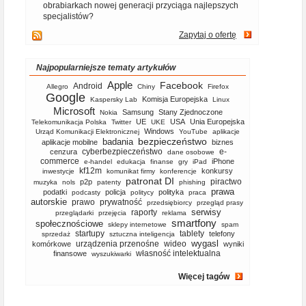
obrabiarkach nowej generacji przyciąga najlepszych
specjalistów?
Zapytaj o ofertę
Najpopularniejsze tematy artykułów
Apple
Facebook
Android
Allegro
Chiny
Firefox
Google
Komisja Europejska
Kaspersky Lab
Linux
Microsoft
Samsung
Stany Zjednoczone
Nokia
UE
USA
Unia Europejska
Telekomunikacja Polska
Twitter
UKE
Windows
Urząd Komunikacji Elektronicznej
YouTube
aplikacje
bezpieczeństwo
badania
aplikacje mobilne
biznes
cyberbezpieczeństwo
e-
cenzura
dane osobowe
commerce
iPhone
e-handel
edukacja
finanse
gry
iPad
kf12m
konkursy
inwestycje
komunikat firmy
konferencje
patronat DI
piractwo
p2p
muzyka
nols
patenty
phishing
prawa
podatki
policja
polityka
podcasty
politycy
praca
autorskie
prawo
prywatność
przedsiębiorcy
przegląd prasy
serwisy
raporty
przeglądarki
przejęcia
reklama
smartfony
społecznościowe
sklepy internetowe
spam
startupy
tablety
telefony
sprzedaż
sztuczna inteligencja
wygasl
urządzenia przenośne
wideo
komórkowe
wyniki
własność intelektualna
finansowe
wyszukiwarki
Więcej tagów