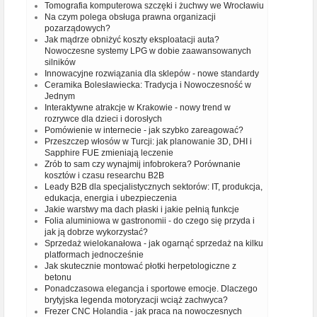
Tomografia komputerowa szczęki i żuchwy we Wrocławiu
Na czym polega obsługa prawna organizacji
pozarządowych?
Jak mądrze obniżyć koszty eksploatacji auta?
Nowoczesne systemy LPG w dobie zaawansowanych
silników
Innowacyjne rozwiązania dla sklepów - nowe standardy
Ceramika Bolesławiecka: Tradycja i Nowoczesność w
Jednym
Interaktywne atrakcje w Krakowie - nowy trend w
rozrywce dla dzieci i dorosłych
Pomówienie w internecie - jak szybko zareagować?
Przeszczep włosów w Turcji: jak planowanie 3D, DHI i
Sapphire FUE zmieniają leczenie
Zrób to sam czy wynajmij infobrokera? Porównanie
kosztów i czasu researchu B2B
Leady B2B dla specjalistycznych sektorów: IT, produkcja,
edukacja, energia i ubezpieczenia
Jakie warstwy ma dach płaski i jakie pełnią funkcje
Folia aluminiowa w gastronomii - do czego się przyda i
jak ją dobrze wykorzystać?
Sprzedaż wielokanałowa - jak ogarnąć sprzedaż na kilku
platformach jednocześnie
Jak skutecznie montować płotki herpetologiczne z
betonu
Ponadczasowa elegancja i sportowe emocje. Dlaczego
brytyjska legenda motoryzacji wciąż zachwyca?
Frezer CNC Holandia - jak praca na nowoczesnych