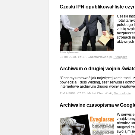
Czeski IPN opublikował listę cz
Czeski Ins
Totalitarn
polskiego 
z listą sz
bezpieczeń
stronach i
aktywnych
© istockphoto.com
02-08-2010, 15:17, GazetaPrawna.pl,
Pieniądze
Archiwum o drugiej wojnie świat
"Chcemy uratować jak najwięcej kart historii,
powiedział Russ Wilding, szef serwisu Footnot
internetowe archiwum drugiej wojny światowe
11-12-2008, 07:20, Michał Chudziński,
Technologie
Archiwalne czasopisma w Googl
W serwisie
znajdziemy 
również ar
niegdyś cz
swoją misj