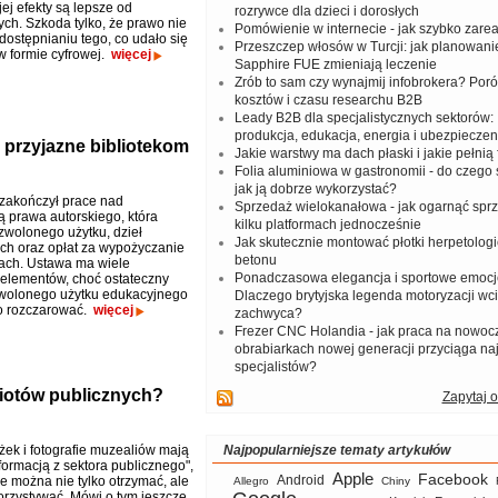
jej efekty są lepsze od
rozrywce dla dzieci i dorosłych
ch. Szkoda tylko, że prawo nie
Pomówienie w internecie - jak szybko zar
dostępnianiu tego, co udało się
Przeszczep włosów w Turcji: jak planowanie
w formie cyfrowej.
więcej
Sapphire FUE zmieniają leczenie
Zrób to sam czy wynajmij infobrokera? Por
kosztów i czasu researchu B2B
Leady B2B dla specjalistycznych sektorów: I
produkcja, edukacja, energia i ubezpieczen
 przyjazne bibliotekom
Jakie warstwy ma dach płaski i jakie pełnią 
Folia aluminiowa w gastronomii - do czego s
jak ją dobrze wykorzystać?
zakończył prace nad
Sprzedaż wielokanałowa - jak ogarnąć spr
ą prawa autorskiego, która
kilku platformach jednocześnie
zwolonego użytku, dzieł
Jak skutecznie montować płotki herpetologi
ch oraz opłat za wypożyczanie
betonu
kach. Ustawa ma wiele
Ponadczasowa elegancja i sportowe emocj
elementów, choć ostateczny
zwolonego użytku edukacyjnego
Dlaczego brytyjska legenda motoryzacji wc
o rozczarować.
więcej
zachwyca?
Frezer CNC Holandia - jak praca na nowoc
obrabiarkach nowej generacji przyciąga na
specjalistów?
miotów publicznych?
Zapytaj o
żek i fotografie muzealiów mają
Najpopularniejsze tematy artykułów
nformacją z sektora publicznego",
Apple
Facebook
Android
e można nie tylko otrzymać, ale
Allegro
Chiny
rzystywać. Mówi o tym jeszcze