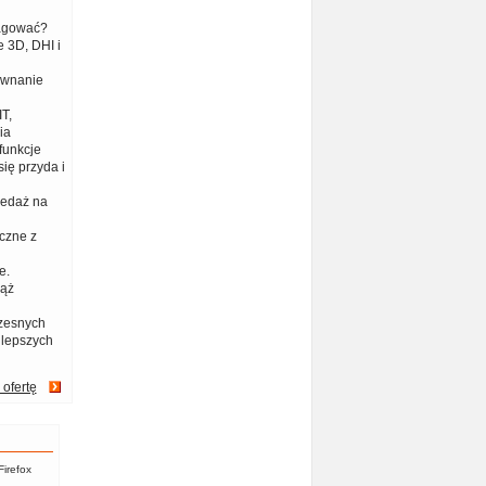
eagować?
 3D, DHI i
ównanie
T,
ia
funkcje
ię przyda i
zedaż na
czne z
e.
iąż
zesnych
jlepszych
 ofertę
Firefox