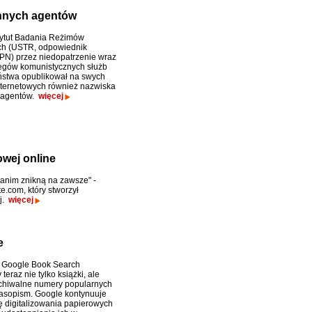
ynnych agentów
tytut Badania Reżimów
ych (USTR, odpowiednik
IPN) przez niedopatrzenie wraz
piegów komunistycznych służb
stwa opublikował na swych
nternetowych również nazwiska
 agentów.
więcej
owej online
 zanim znikną na zawsze" -
e.com, który stworzył
j.
więcej
e
 Google Book Search
teraz nie tylko książki, ale
chiwalne numery popularnych
asopism. Google kontynuuje
ę digitalizowania papierowych