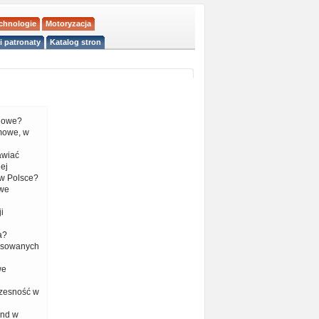
echnologie
Motoryzacja
i patronaty
Katalog stron
liowe?
mowe, w
tawiać
ej
w Polsce?
 we
i
a?
nsowanych
we
czesność w
end w