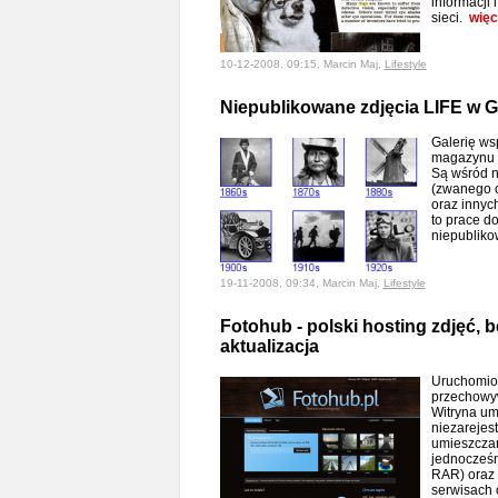
informacji 
sieci.
więc
10-12-2008, 09:15, Marcin Maj,
Lifestyle
Niepublikowane zdjęcia LIFE w 
Galerię ws
magazynu L
Są wśród n
(zwanego oj
oraz innych
to prace d
niepublik
19-11-2008, 09:34, Marcin Maj,
Lifestyle
Fotohub - polski hosting zdjęć, be
aktualizacja
Uruchomion
przechowyw
Witryna um
niezarejes
umieszczani
jednocześn
RAR) oraz 
serwisach o