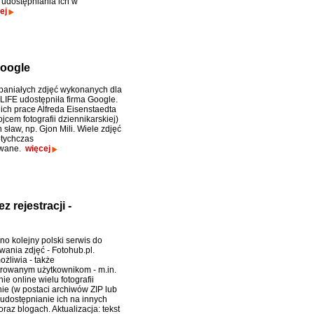
i udostępniania ich w
ej
Google
paniałych zdjęć wykonanych dla
IFE udostępniła firma Google.
ich prace Alfreda Eisenstaedta
cem fotografii dziennikarskiej)
 sław, np. Gjon Mili. Wiele zdjęć
otychczas
owane.
więcej
z rejestracji -
o kolejny polski serwis do
ania zdjęć - Fotohub.pl.
ożliwia - także
trowanym użytkownikom - m.in.
e online wielu fotografii
ie (w postaci archiwów ZIP lub
udostępnianie ich na innych
raz blogach. Aktualizacja: tekst