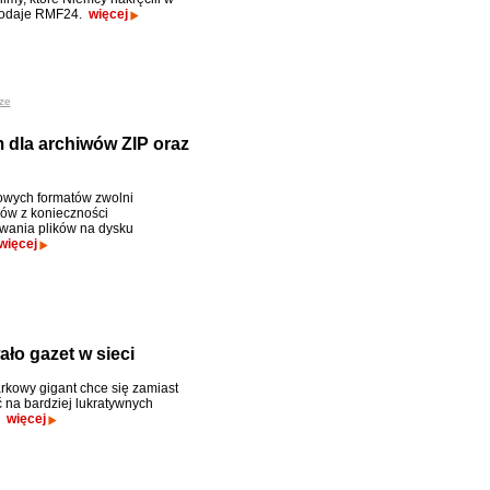
 podaje RMF24.
więcej
ze
dla archiwów ZIP oraz
owych formatów zwolni
ów z konieczności
wania plików na dysku
więcej
ało gazet w sieci
kowy gigant chce się zamiast
ć na bardziej lukratywnych
.
więcej