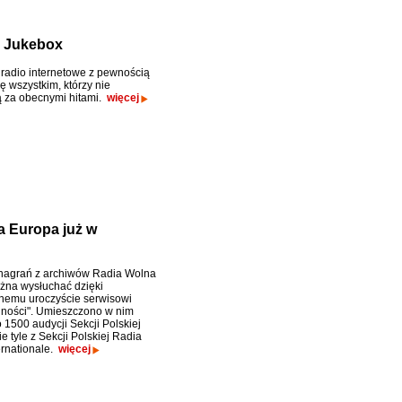
l Jukebox
radio internetowe z pewnością
ę wszystkim, którzy nie
 za obecnymi hitami.
więcej
a Europa już w
 nagrań z archiwów Radia Wolna
na wysłuchać dzięki
nemu uroczyście serwisowi
ności". Umieszczono w nim
 1500 audycji Sekcji Polskiej
e tyle z Sekcji Polskiej Radia
ernationale.
więcej