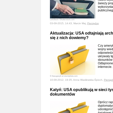
świeży pro
wykorzystan
publiczne
LoloStock / Shutterstock.com
03-09-2015, 14:43, Marcin Maj,
Pieniądze
Aktualizacja: USA odtajniają arc
się z nich dowiemy?
Czy ameryk
wojny wiedz
odpowiedzi
ukrywały t
stosunków
Odtajnione
internecie
© thesuperph at istockphoto.com
10-09-2012, 19:35, Anna Wasilewska-Śpioch,
Pieniąd
Katyń: USA opublikują w sieci ty
dokumentów
Oprócz rap
dyplomaty
udostępnić 
światowej f