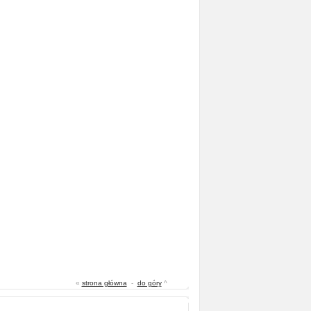
«
strona główna
-
do góry
^