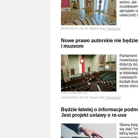
wolno, ale 
oczekiwany
sprzyjało u
uwiecznić 
04-04-2016, 08:54, Marcin Maj,
Pieniądze
Nowe prawo autorskie nie będzie
i muzeom
Parlament 
nowelizacj
dotyczy do
osierocony
w bibliote
ciekawych 
kształt do
może niec
DeZet / Shutterstock.com
14-09-2015, 09:29, Marcin Maj,
Pieniądze
Będzie łatwiej o informacje pod
Jest projekt ustawy o re-use
Skany ksią
się stać "i
którą będzi
nawet wyko