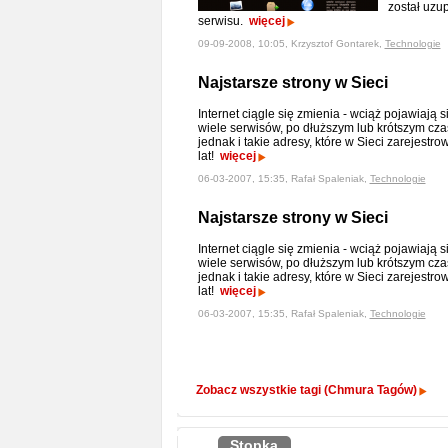
został uzu
serwisu.
więcej
09-09-2008, 10:05, Krzysztof Gontarek,
Technologie
Najstarsze strony w Sieci
Internet ciągle się zmienia - wciąż pojawiają 
wiele serwisów, po dłuższym lub krótszym cza
jednak i takie adresy, które w Sieci zarejest
lat!
więcej
06-03-2007, 15:35, Rafał Spaleniak,
Technologie
Najstarsze strony w Sieci
Internet ciągle się zmienia - wciąż pojawiają 
wiele serwisów, po dłuższym lub krótszym cza
jednak i takie adresy, które w Sieci zarejest
lat!
więcej
06-03-2007, 15:35, Rafał Spaleniak,
Technologie
Zobacz wszystkie tagi (Chmura Tagów)
Stopka