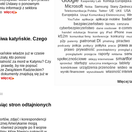
Google
Komisja Europejska
Kaspersky Lab
jekt Ustawy o ponownym
Microsoft
Samsung
Stany Zjednoc
Nokia
iu informacji z sektora
UE
USA
Telekomunikacja Polska
Twitter
UKE
go
więcej
Europejska
Wi
Urząd Komunikacji Elektronicznej
badan
aplikacje mobilne
YouTube
aplikacje
bezpieczeństwo
biznes
cenzura
cyberbezpieczeństwo
e-comm
dane osobowe
iPhone
handel
edukacja
finanse
gry
iPad
inwe
kf12m
konkursy
komunikat firmy
konferencje
muz
hiwa katyńskie. Czego
patronat DI
piractwo
p2p
patenty
phishing
prawa a
policja
polityka
podcasty
politycy
praca
prawo
prywatność
przedsiębiorcy
przegląd 
ańskie władze już w czasie
serw
raporty
przeglądarki
przejęcia
reklama
iały, kto ponosi
smartfo
społecznościowe
sklepy internetowe
alność za mord w Katyniu? Czy
startupy
tablety
sprzedaż
sztuczna inteligencja
ę prawdę, by nie popsuć
w
urządzenia przenośne
wideo
komórkowe
 ze Związkiem Radzieckim?
własność intele
wyniki finansowe
wyszukiwarki
 dokumenty znajdują się już w
.
więcej
Więcej t
ze
siąc stron odtajnionych
ortów, zdjęć i korespondencji
cznej Amerykanie mogą
również przejęte po II wojnie
ilmy, które Niemcy nakręcili w