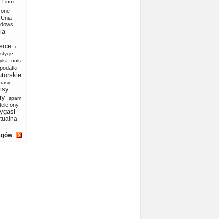
Linux
zone
Unia
ndows
ia
erce
e-
stycje
yka
nols
podatki
utorskie
prasy
isy
ny
spam
telefony
ygasl
ktualna
agów