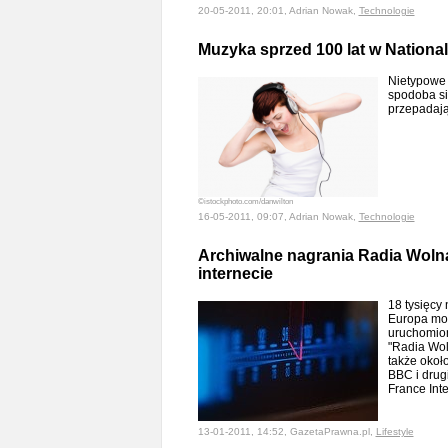
20-05-2011, 20:01, Adrian Nowak,
Technologie
Muzyka sprzed 100 lat w Nationa
Nietypowe 
spodoba si
przepadają
©istockphoto.com/danwilton
16-05-2011, 09:07, Adrian Nowak,
Technologie
Archiwalne nagrania Radia Woln
internecie
18 tysięcy
Europa moż
uruchomio
"Radia Wol
także około
BBC i drugi
France Int
13-01-2011, 14:52, GazetaPrawna.pl,
Lifestyle