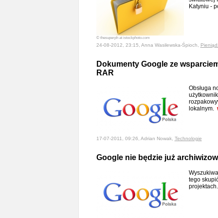
Katyniu -
© thesuperph at istockphoto.com
24-08-2012, 23:15, Anna Wasilewska-Śpioch,
Pieniąd
Dokumenty Google ze wsparciem 
RAR
Obsługa n
użytkownik
rozpakowy
lokalnym.
17-07-2011, 09:26, Adrian Nowak,
Technologie
Google nie będzie już archiwizow
Wyszukiwar
tego skupi
projektach