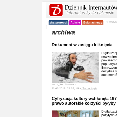
< reklam
the:protocol
Aukcje
Bukmacherzy
archiwa
Dokument w zasięgu kliknięcia
Digitalizac
nowym tren
powszechną
popularyzac
firm rezygn
decyduje s
dokument
Nomad_Soul / Shutterstock
11-06-2019, 21:07, Nika,
Technologie
Cyfryzacja kultury wchłonęła 197
prawo autorskie korzyści byłyby
Digitalizac
pozytywnie