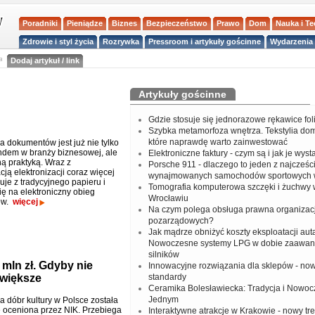
Poradniki
Pieniądze
Biznes
Bezpieczeństwo
Prawo
Dom
Nauka i T
Zdrowie i styl życia
Rozrywka
Pressroom i artykuły gościnne
Wydarzenia 
a
Dodaj artykuł / link
Artykuły gościnne
Gdzie stosuje się jednorazowe rękawice fo
Szybka metamorfoza wnętrza. Tekstylia do
które naprawdę warto zainwestować
ja dokumentów jest już nie tylko
dem w branży biznesowej, ale
Elektroniczne faktury - czym są i jak je wys
 praktyką. Wraz z
Porsche 911 - dlaczego to jeden z najcześci
ją elektronizacji coraz więcej
wynajmowanych samochodów sportowych 
uje z tradycyjnego papieru i
Tomografia komputerowa szczęki i żuchwy
ię na elektroniczny obieg
Wrocławiu
ów.
więcej
Na czym polega obsługa prawna organizacj
pozarządowych?
Jak mądrze obniżyć koszty eksploatacji aut
Nowoczesne systemy LPG w dobie zaawa
silników
 mln zł. Gdyby nie
Innowacyjne rozwiązania dla sklepów - no
 większe
standardy
Ceramika Bolesławiecka: Tradycja i Nowo
Jednym
ja dóbr kultury w Polsce została
 oceniona przez NIK. Przebiega
Interaktywne atrakcje w Krakowie - nowy tr