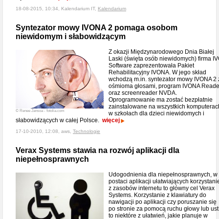
18-08-2015, 10:34, Kalendarium IT,
Kalendarium
Syntezator mowy IVONA 2 pomaga osobom
niewidomym i słabowidzącym
Z okazji Międzynarodowego Dnia Białej
Laski (święta osób niewidomych) firma I
Software zaprezentowała Pakiet
Rehabilitacyjny IVONA. W jego skład
wchodzą m.in. syntezator mowy IVONA 2 
ośmioma głosami, program IVONA Reade
oraz screenreader NVDA.
Oprogramowanie ma zostać bezpłatnie
zainstalowane na wszystkich komputerac
© Renee Jansoa - fotolia.com
w szkołach dla dzieci niewidomych i
słabowidzących w całej Polsce.
więcej
17-10-2010, 12:08, aws,
Technologie
Verax Systems stawia na rozwój aplikacji dla
niepełnosprawnych
Udogodnienia dla niepełnosprawnych, w
postaci aplikacji ułatwiających korzystani
z zasobów internetu to główny cel Verax
Systems. Korzystanie z klawiatury do
nawigacji po aplikacji czy poruszanie się
po stronie za pomocą ruchu głowy lub ust
to niektóre z ułatwień, jakie planuje w