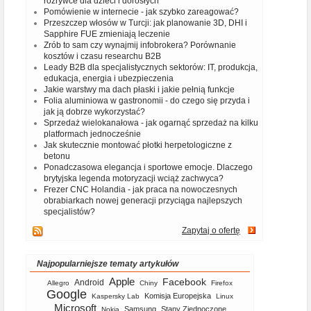
rozrywce dla dzieci i dorosłych
Pomówienie w internecie - jak szybko zareagować?
Przeszczep włosów w Turcji: jak planowanie 3D, DHI i
Sapphire FUE zmieniają leczenie
Zrób to sam czy wynajmij infobrokera? Porównanie
kosztów i czasu researchu B2B
Leady B2B dla specjalistycznych sektorów: IT, produkcja,
edukacja, energia i ubezpieczenia
Jakie warstwy ma dach płaski i jakie pełnią funkcje
Folia aluminiowa w gastronomii - do czego się przyda i
jak ją dobrze wykorzystać?
Sprzedaż wielokanałowa - jak ogarnąć sprzedaż na kilku
platformach jednocześnie
Jak skutecznie montować płotki herpetologiczne z
betonu
Ponadczasowa elegancja i sportowe emocje. Dlaczego
brytyjska legenda motoryzacji wciąż zachwyca?
Frezer CNC Holandia - jak praca na nowoczesnych
obrabiarkach nowej generacji przyciąga najlepszych
specjalistów?
Zapytaj o ofertę
Najpopularniejsze tematy artykułów
Apple
Facebook
Android
Allegro
Chiny
Firefox
Google
Komisja Europejska
Kaspersky Lab
Linux
Microsoft
Samsung
Stany Zjednoczone
Nokia