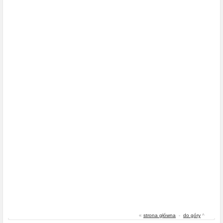
«
strona główna
-
do góry
^