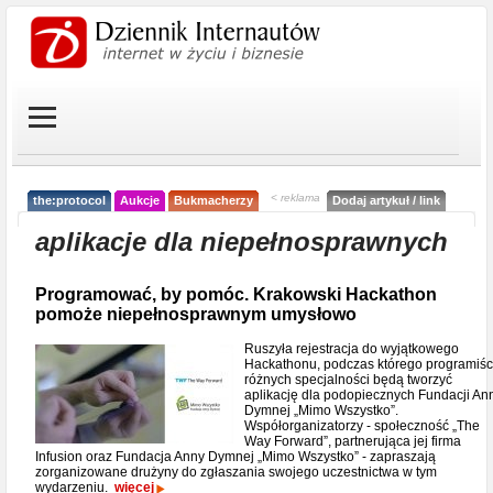
< reklama
the:protocol
Aukcje
Bukmacherzy
Dodaj artykuł / link
aplikacje dla niepełnosprawnych
Programować, by pomóc. Krakowski Hackathon
pomoże niepełnosprawnym umysłowo
Ruszyła rejestracja do wyjątkowego
Hackathonu, podczas którego programiśc
różnych specjalności będą tworzyć
aplikację dla podopiecznych Fundacji An
Dymnej „Mimo Wszystko”.
Współorganizatorzy - społeczność „The
Way Forward”, partnerująca jej firma
Infusion oraz Fundacja Anny Dymnej „Mimo Wszystko” - zapraszają
zorganizowane drużyny do zgłaszania swojego uczestnictwa w tym
wydarzeniu.
więcej