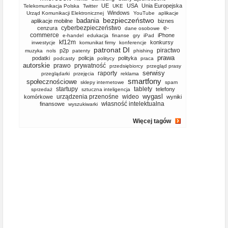
UE
USA
Unia Europejska
Telekomunikacja Polska
Twitter
UKE
Windows
Urząd Komunikacji Elektronicznej
YouTube
aplikacje
bezpieczeństwo
badania
aplikacje mobilne
biznes
cyberbezpieczeństwo
e-
cenzura
dane osobowe
commerce
iPhone
e-handel
edukacja
finanse
gry
iPad
kf12m
konkursy
inwestycje
komunikat firmy
konferencje
patronat DI
piractwo
p2p
muzyka
nols
patenty
phishing
prawa
podatki
policja
polityka
podcasty
politycy
praca
autorskie
prawo
prywatność
przedsiębiorcy
przegląd prasy
serwisy
raporty
przeglądarki
przejęcia
reklama
smartfony
społecznościowe
sklepy internetowe
spam
startupy
tablety
telefony
sprzedaż
sztuczna inteligencja
wygasl
urządzenia przenośne
wideo
komórkowe
wyniki
własność intelektualna
finansowe
wyszukiwarki
Więcej tagów