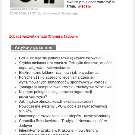
swoich projektach wdrożyć ta
firma.
więcej
Daquella manera na lic. CC
25-08-2009, 13:57, Daniel Kotowski,
Technologie
Zobacz wszystkie tagi (Chmura Tagów)
Artykuły gościnne
Gdzie stosuje się jednorazowe rękawice foliowe?
Szybka metamorfoza wnętrza. Tekstylia domowe, w które
naprawdę warto zainwestować
Elektroniczne faktury - czym są i jak je wystawiać
Porsche 911 - dlaczego to jeden z najcześciej
wynajmowanych samochodów sportowych w Polsce?
Tomografia komputerowa szczęki i żuchwy we Wrocławiu
Na czym polega obsługa prawna organizacji
pozarządowych?
Jak mądrze obniżyć koszty eksploatacji auta?
Nowoczesne systemy LPG w dobie zaawansowanych
silników
Innowacyjne rozwiązania dla sklepów - nowe standardy
Ceramika Bolesławiecka: Tradycja i Nowoczesność w
Jednym
Interaktywne atrakcje w Krakowie - nowy trend w