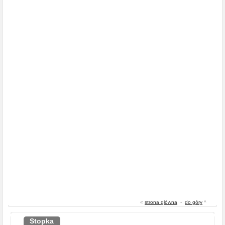
«
strona główna
-
do góry
^
Stopka