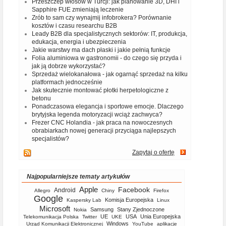
Przeszczep włosów w Turcji: jak planowanie 3D, DHI i
Sapphire FUE zmieniają leczenie
Zrób to sam czy wynajmij infobrokera? Porównanie
kosztów i czasu researchu B2B
Leady B2B dla specjalistycznych sektorów: IT, produkcja,
edukacja, energia i ubezpieczenia
Jakie warstwy ma dach płaski i jakie pełnią funkcje
Folia aluminiowa w gastronomii - do czego się przyda i
jak ją dobrze wykorzystać?
Sprzedaż wielokanałowa - jak ogarnąć sprzedaż na kilku
platformach jednocześnie
Jak skutecznie montować płotki herpetologiczne z
betonu
Ponadczasowa elegancja i sportowe emocje. Dlaczego
brytyjska legenda motoryzacji wciąż zachwyca?
Frezer CNC Holandia - jak praca na nowoczesnych
obrabiarkach nowej generacji przyciąga najlepszych
specjalistów?
Zapytaj o ofertę
Najpopularniejsze tematy artykułów
Apple
Facebook
Android
Allegro
Chiny
Firefox
Google
Komisja Europejska
Kaspersky Lab
Linux
Microsoft
Samsung
Stany Zjednoczone
Nokia
UE
USA
Unia Europejska
Telekomunikacja Polska
Twitter
UKE
Windows
Urząd Komunikacji Elektronicznej
YouTube
aplikacje