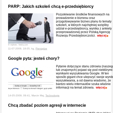
PARP: Jakich szkoleń chcą e-przedsiębiorcy
Pozyskiwanie środków finansowych na
prowadzenie e-biznesu oraz
przygotowywanie biznes planu to tematy
szkoleń, w których najchętniej wzięliby
udział e-przedsiębiorcy, wynika z ankiety
przeprowadzonej przez Polską Agencję
Rozwoju Przedsiębiorczości.
więcej
© rolphoto - fotolia.com
11-07-2009, 18:05, kg,
Pieniądze
Google pyta: jesteś chory?
Pytanie dotyczące stanu zdrowia (nasze
lub znajomych) pojawi się pod niektórymi
wynikami wyszukiwania Google. W ten
sposób gigant chce ulepszyć swoje wynik
wyszukiwania, a od dawna wiadomo, że
bardzo wielu internautów szuka właśnie
informacji na temat zdrowia.
więcej
14-05-2009, 09:41, Marcin Maj,
Technologie
Chcą zbadać poziom agresji w internecie