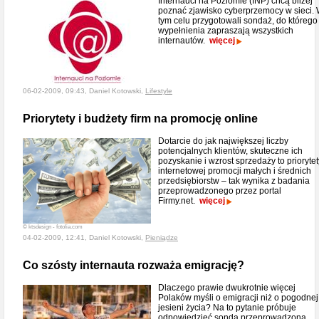
Internauci na Poziomie (INP) chcą bliżej
poznać zjawisko cyberprzemocy w sieci.
tym celu przygotowali sondaż, do którego
wypełnienia zapraszają wszystkich
internautów.
więcej
06-02-2009, 09:43, Daniel Kotowski,
Lifestyle
Priorytety i budżety firm na promocję online
Dotarcie do jak największej liczby
potencjalnych klientów, skuteczne ich
pozyskanie i wzrost sprzedaży to priorytet
internetowej promocji małych i średnich
przedsiębiorstw – tak wynika z badania
przeprowadzonego przez portal
Firmy.net.
więcej
© ktsdesign - fotolia.com
04-02-2009, 12:41, Daniel Kotowski,
Pieniądze
Co szósty internauta rozważa emigrację?
Dlaczego prawie dwukrotnie więcej
Polaków myśli o emigracji niż o pogodnej
jesieni życia? Na to pytanie próbuje
odpowiedzieć sonda przeprowadzona