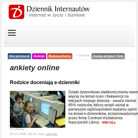
< reklama
the:protocol
Aukcje
Bukmacherzy
Dodaj artykuł / link
ankiety online
Rodzice doceniają e-dzienniki
Dzięki dziennikowi elektronicznemu wie
więcej na temat ocen i frekwencji na
lekcjach mojego dziecka - uważa niemal
85% rodziców, którzy wzięli udział w
pierwszym ogólnopolskim badaniu opinii
na temat e-dzienników, przeprowadzony
przez firmę Centrum Kształcenia
Nauczycieli Librus.
więcej
Extra Ketchup
20-11-2009, 09:31, aws,
Lifestyle