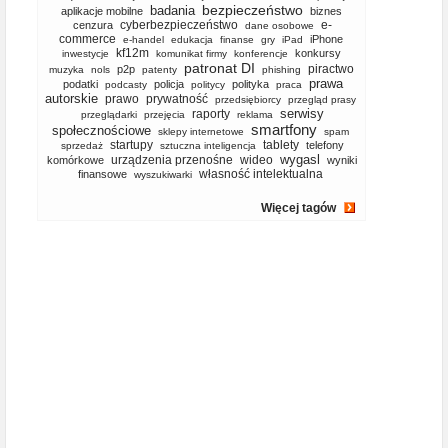
bezpieczeństwo
badania
aplikacje mobilne
biznes
cyberbezpieczeństwo
e-
cenzura
dane osobowe
commerce
iPhone
e-handel
edukacja
finanse
gry
iPad
kf12m
konkursy
inwestycje
komunikat firmy
konferencje
patronat DI
piractwo
p2p
muzyka
nols
patenty
phishing
prawa
podatki
policja
polityka
podcasty
politycy
praca
autorskie
prawo
prywatność
przedsiębiorcy
przegląd prasy
serwisy
raporty
przeglądarki
przejęcia
reklama
smartfony
społecznościowe
sklepy internetowe
spam
startupy
tablety
telefony
sprzedaż
sztuczna inteligencja
wygasl
urządzenia przenośne
wideo
komórkowe
wyniki
własność intelektualna
finansowe
wyszukiwarki
Więcej tagów