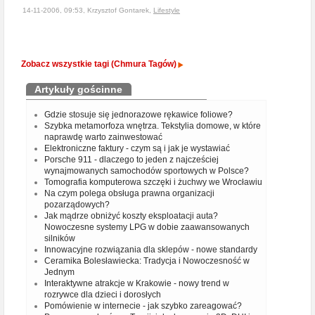
14-11-2006, 09:53, Krzysztof Gontarek,
Lifestyle
Zobacz wszystkie tagi (Chmura Tagów)
Artykuły gościnne
Gdzie stosuje się jednorazowe rękawice foliowe?
Szybka metamorfoza wnętrza. Tekstylia domowe, w które
naprawdę warto zainwestować
Elektroniczne faktury - czym są i jak je wystawiać
Porsche 911 - dlaczego to jeden z najcześciej
wynajmowanych samochodów sportowych w Polsce?
Tomografia komputerowa szczęki i żuchwy we Wrocławiu
Na czym polega obsługa prawna organizacji
pozarządowych?
Jak mądrze obniżyć koszty eksploatacji auta?
Nowoczesne systemy LPG w dobie zaawansowanych
silników
Innowacyjne rozwiązania dla sklepów - nowe standardy
Ceramika Bolesławiecka: Tradycja i Nowoczesność w
Jednym
Interaktywne atrakcje w Krakowie - nowy trend w
rozrywce dla dzieci i dorosłych
Pomówienie w internecie - jak szybko zareagować?