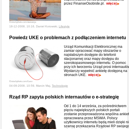
przez FinanseOsobiste.pl.
więcej
©istockphoto.com/atanasija
18-12-2008, 10:16, Daniel Kotowski,
Lifestyle
Powiedz UKE o problemach z podłączeniem internetu
Urząd Komunikacji Elektronicznej ma
zamiar opracować mapy obszarów o
najsłabszym dostępie do telefonii
stacjonarnej oraz mapy dostępu do
szerokopasmowego internetu. O pomoc
przy ich tworzeniu Urząd prosi internautó
Wystarczy wypełnić ankietę dostępną na
stronach UKE.
więcej
©istockphoto.com/iLexx
04-09-2008, 10:59, Marcin Maj,
Technologie
Rząd RP zapyta polskich internautów o e-strategię
Od 1 do 14 września, za pośrednictwem
pięciu największych polskich portali
zostanie przeprowadzona wspólna ankie
opracowana przez MSWiA. Polscy
użytkownicy internetu będą mieli dzięki ni
szansę przekazania Rządowi RP swojeg