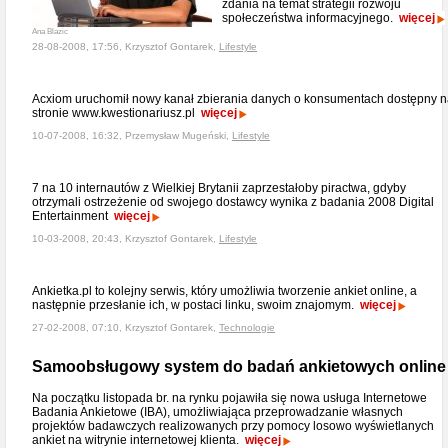
zdania na temat strategii rozwoju
społeczeństwa informacyjnego.
więcej
Ana Blazic
28-08-2008, 17:56, Krzysztof Gontarek,
Lifestyle
Acxiom uruchomił nowy kanał zbierania danych o konsumentach dostępny 
stronie www.kwestionariusz.pl
więcej
10-07-2008, 16:32, Przemysław Mugeński,
Lifestyle
7 na 10 internautów z Wielkiej Brytanii zaprzestałoby piractwa, gdyby
otrzymali ostrzeżenie od swojego dostawcy wynika z badania 2008 Digital
Entertainment
więcej
10-03-2008, 20:43, Krzysztof Gontarek,
Lifestyle
Ankietka.pl to kolejny serwis, który umożliwia tworzenie ankiet online, a
następnie przesłanie ich, w postaci linku, swoim znajomym.
więcej
27-02-2008, 07:10, Krzysztof Gontarek,
Technologie
Samoobsługowy system do badań ankietowych online
Na początku listopada br. na rynku pojawiła się nowa usługa Internetowe
Badania Ankietowe (IBA), umożliwiająca przeprowadzanie własnych
projektów badawczych realizowanych przy pomocy losowo wyświetlanych
ankiet na witrynie internetowej klienta.
więcej