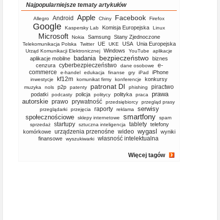
Najpopularniejsze tematy artykułów
Apple
Facebook
Android
Allegro
Chiny
Firefox
Google
Komisja Europejska
Kaspersky Lab
Linux
Microsoft
Samsung
Stany Zjednoczone
Nokia
UE
USA
Unia Europejska
Telekomunikacja Polska
Twitter
UKE
Windows
Urząd Komunikacji Elektronicznej
YouTube
aplikacje
bezpieczeństwo
badania
aplikacje mobilne
biznes
cyberbezpieczeństwo
e-
cenzura
dane osobowe
commerce
iPhone
e-handel
edukacja
finanse
gry
iPad
kf12m
konkursy
inwestycje
komunikat firmy
konferencje
patronat DI
piractwo
p2p
muzyka
nols
patenty
phishing
prawa
podatki
policja
polityka
podcasty
politycy
praca
autorskie
prawo
prywatność
przedsiębiorcy
przegląd prasy
serwisy
raporty
przeglądarki
przejęcia
reklama
smartfony
społecznościowe
sklepy internetowe
spam
startupy
tablety
telefony
sprzedaż
sztuczna inteligencja
wygasl
urządzenia przenośne
wideo
komórkowe
wyniki
własność intelektualna
finansowe
wyszukiwarki
Więcej tagów