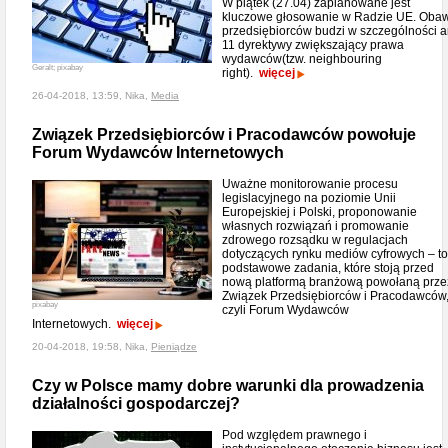
W piątek (27.04) zaplanowane jest
kluczowe głosowanie w Radzie UE. Oba
przedsiębiorców budzi w szczególności ar
11 dyrektywy zwiększający prawa
wydawców(tzw. neighbouring
Geralt; pixabay
right).
więcej
26-04-2018, 13:59, Nika,
Media
Związek Przedsiębiorców i Pracodawców powołuje
Forum Wydawców Internetowych
Uważne monitorowanie procesu
legislacyjnego na poziomie Unii
Europejskiej i Polski, proponowanie
własnych rozwiązań i promowanie
zdrowego rozsądku w regulacjach
dotyczących rynku mediów cyfrowych – to
podstawowe zadania, które stoją przed
nową platformą branżową powołaną prze
Związek Przedsiębiorców i Pracodawców
pixabay
czyli Forum Wydawców
Internetowych.
więcej
20-04-2018, 19:58, Nika,
Pieniądze
Czy w Polsce mamy dobre warunki dla prowadzenia
działalności gospodarczej?
Pod względem prawnego i