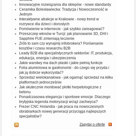
Innowacyjne rozwiązania dla sklepów - nowe standardy
Ceramika Bolesławiecka: Tradycja i Nowoczesność w
Jednym
Interaktywne atrakcje w Krakowie - nowy trend w
rozrywce dla dzieci i dorosłych
Pomówienie w internecie - jak szybko zareagować?
Przeszczep włosów w Turcji: jak planowanie 3D, DHI i
Sapphire FUE zmieniają leczenie
Zrób to sam czy wynajmij infobrokera? Porównanie
kosztów i czasu researchu B2B
Leady B2B dla specjalistycznych sektorów: IT, produkcja,
edukacja, energia i ubezpieczenia
Jakie warstwy ma dach płaski i jakie pełnią funkcje
Folia aluminiowa w gastronomii - do czego się przyda i
jak ją dobrze wykorzystać?
Sprzedaż wielokanałowa - jak ogarnąć sprzedaż na kilku
platformach jednocześnie
Jak skutecznie montować płotki herpetologiczne z
betonu
Ponadczasowa elegancja i sportowe emocje. Dlaczego
brytyjska legenda motoryzacji wciąż zachwyca?
Frezer CNC Holandia - jak praca na nowoczesnych
obrabiarkach nowej generacji przyciąga najlepszych
specjalistów?
Zapytaj o ofertę