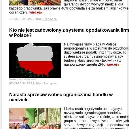
najwłaściwsze uznaje wprowadzenie
gwarancji dwóch wolnych niedziel dla
każdego pracownika, zaś prawie 40% opowiada się za brakiem jakichkolwie
ograniczeń.
więcej
19-03-2019, 22:23, Nika,
Pieniądze
Kto nie jest zadowolony z systemu opodatkowania firm
w Polsce?
Najmniejsze firmy płacą w Polsce
proporcjonalnie w stosunku do przychod
dużo większe podatki, niż firmy duże. To
system absurdalny i uniemożliwiający
budowę klasy średniej - tak wynika z
najnowszego raportu ZPP.
więcej
Stephen Finn / Shutterstock
07-03-2019, 23:22, Nika,
Pieniądze
Narasta sprzeciw wobec ograniczania handlu w
niedziele
Liczba osób negatywnie oceniających
rozwiązania ograniczające handel w
niedziele sukcesywnie rośnie, za to male
grupa stuprocentowych zwolenników tych
sprzedażowych regulacji – to podstawow