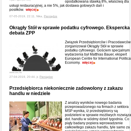
opodatkowana stawką 8%, właściwą dla
usługi restauracyjnej, a nie 5%, jak dostawa gotowych dań i
posiłków.
więcej
07-05-2019, 22:11, Nika,
Pieniądze
Okrągły Stół w sprawie podatku cyfrowego. Ekspercka
debata ZPP
Związek Przedsiębiorców i Pracodawców
zorganizował Okrągły Stół w sprawie
podatku cyfrowego. Gościem specjalnym
wydarzenia był Matthias Bauer, ekspert
European Centre for International Politica
Economy.
więcej
www.sxc.hu
27-04-2019, 20:44, jr,
Pieniądze
Przedsiębiorca niekoniecznie zadowolony z zakazu
handlu w niedziele
Z analizy wyników nowego badania
przeprowadzonego na firmach z sektora
MSP wynika, iż przedsiębiorcy są
podzieleni w sprawie możliwych rozwiąz
dot. handlu w siódmy dzień tygodnia. Co
piąty badany popiera wprowadzenie
całkowitego zakazu handlu, tyle samo za