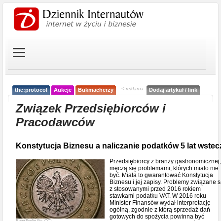
< reklama
the:protocol
Aukcje
Bukmacherzy
Dodaj artykuł / link
Związek Przedsiębiorców i
Pracodawców
Konstytucja Biznesu a naliczanie podatków 5 lat wstec
Przedsiębiorcy z branży gastronomicznej,
męczą się problemami, których miało nie
być. Miała to gwarantować Konstytucja
Biznesu i jej zapisy. Problemy związane 
z stosowanymi przed 2016 rokiem
stawkami podatku VAT. W 2016 roku
Minister Finansów wydał interpretację
ogólną, zgodnie z którą sprzedaż dań
gotowych do spożycia powinna być
Ryan Poplin (lic. CC)