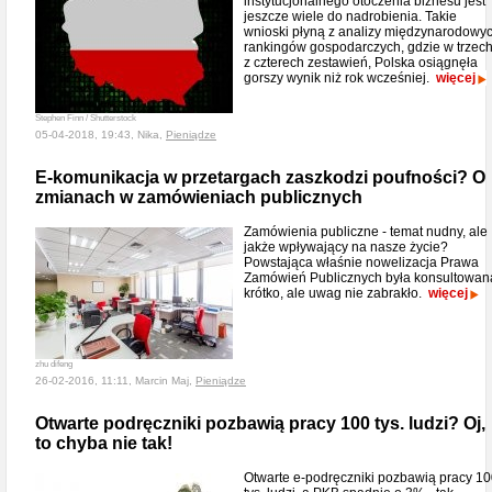
instytucjonalnego otoczenia biznesu jest
jeszcze wiele do nadrobienia. Takie
wnioski płyną z analizy międzynarodowy
rankingów gospodarczych, gdzie w trzec
z czterech zestawień, Polska osiągnęła
gorszy wynik niż rok wcześniej.
więcej
Stephen Finn / Shutterstock
05-04-2018, 19:43, Nika,
Pieniądze
E-komunikacja w przetargach zaszkodzi poufności? O
zmianach w zamówieniach publicznych
Zamówienia publiczne - temat nudny, ale
jakże wpływający na nasze życie?
Powstająca właśnie nowelizacja Prawa
Zamówień Publicznych była konsultowan
krótko, ale uwag nie zabrakło.
więcej
zhu difeng
26-02-2016, 11:11, Marcin Maj,
Pieniądze
Otwarte podręczniki pozbawią pracy 100 tys. ludzi? Oj,
to chyba nie tak!
Otwarte e-podręczniki pozbawią pracy 1