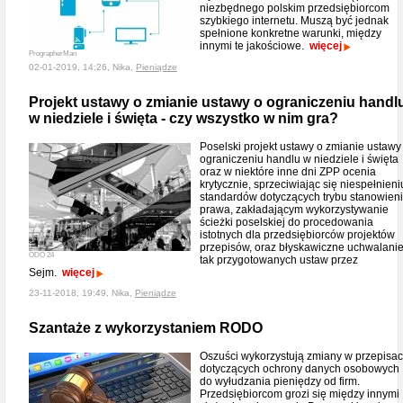
niezbędnego polskim przedsiębiorcom
szybkiego internetu. Muszą być jednak
spełnione konkretne warunki, między
innymi te jakościowe.
więcej
PrographerMan
02-01-2019, 14:26, Nika,
Pieniądze
Projekt ustawy o zmianie ustawy o ograniczeniu handl
w niedziele i święta - czy wszystko w nim gra?
Poselski projekt ustawy o zmianie ustawy
ograniczeniu handlu w niedziele i święta
oraz w niektóre inne dni ZPP ocenia
krytycznie, sprzeciwiając się niespełnieni
standardów dotyczących trybu stanowien
prawa, zakładającym wykorzystywanie
ścieżki poselskiej do procedowania
istotnych dla przedsiębiorców projektów
przepisów, oraz błyskawiczne uchwalani
ODO 24
tak przygotowanych ustaw przez
Sejm.
więcej
23-11-2018, 19:49, Nika,
Pieniądze
Szantaże z wykorzystaniem RODO
Oszuści wykorzystują zmiany w przepisa
dotyczących ochrony danych osobowych
do wyłudzania pieniędzy od firm.
Przedsiębiorcom grozi się między innymi