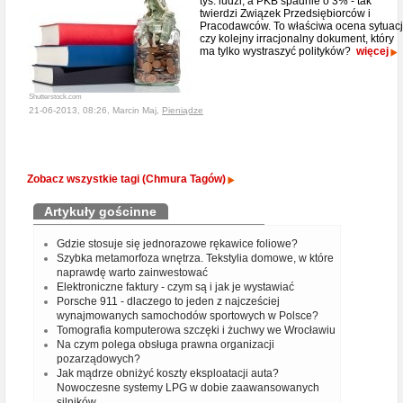
tys. ludzi, a PKB spadnie o 3% - tak
twierdzi Związek Przedsiębiorców i
Pracodawców. To właściwa ocena sytuacj
czy kolejny irracjonalny dokument, który
ma tylko wystraszyć polityków?
więcej
Shutterstock.com
21-06-2013, 08:26, Marcin Maj,
Pieniądze
Zobacz wszystkie tagi (Chmura Tagów)
Artykuły gościnne
Gdzie stosuje się jednorazowe rękawice foliowe?
Szybka metamorfoza wnętrza. Tekstylia domowe, w które
naprawdę warto zainwestować
Elektroniczne faktury - czym są i jak je wystawiać
Porsche 911 - dlaczego to jeden z najcześciej
wynajmowanych samochodów sportowych w Polsce?
Tomografia komputerowa szczęki i żuchwy we Wrocławiu
Na czym polega obsługa prawna organizacji
pozarządowych?
Jak mądrze obniżyć koszty eksploatacji auta?
Nowoczesne systemy LPG w dobie zaawansowanych
silników