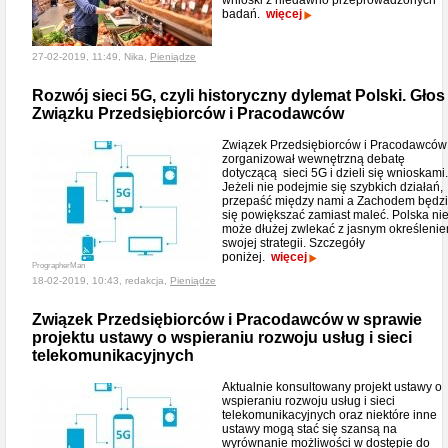
wnioski z niedawno przeprowadzonych
badań.
więcej
27-02-2019, 11:49, Nika,
Pieniądze
Rozwój sieci 5G, czyli historyczny dylemat Polski. Głos
Związku Przedsiębiorców i Pracodawców
Związek Przedsiębiorców i Pracodawców
zorganizował wewnętrzną debatę
dotyczącą sieci 5G i dzieli się wnioskami.
Jeżeli nie podejmie się szybkich działań,
przepaść między nami a Zachodem będz
się powiększać zamiast maleć. Polska ni
może dłużej zwlekać z jasnym określeni
swojej strategii. Szczegóły
poniżej.
więcej
PrographerMan
18-02-2019, 10:43, redakcja,
Pieniądze
Związek Przedsiębiorców i Pracodawców w sprawie
projektu ustawy o wspieraniu rozwoju usług i sieci
telekomunikacyjnych
Aktualnie konsultowany projekt ustawy o
wspieraniu rozwoju usług i sieci
telekomunikacyjnych oraz niektóre inne
ustawy mogą stać się szansą na
wyrównanie możliwości w dostępie do