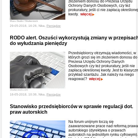
złożeniem donosu do Prezesa Urzędu
Ochrony Danych Osobowych, czy też
prokuratury, jeśli ci nie zapłacą określone
kwoty.
więcej
Maxx-Studio / Shutterstock
29-05-2018, 16:26, Nika,
Pieniądze
RODO alert. Oszuści wykorzystują zmiany w przepisac
do wyłudzania pieniędzy
Przedsiębiorcy otrzymują wiadomości, w
których grozi się im złożeniem donosu do
Prezesa Urzędu Ochrony Danych
Osobowych czy też prokuratury, jeśli nie
zapłacą określonej kwoty. Jest to klasycz
przykład szantażu. Jak należy na niego
reagować?
więcej
Shutterstock.com
16-05-2018, 10:36, Nika,
Pieniądze
Stanowisko przedsiębiorców w sprawie regulacji dot.
praw autorskich
Na forum unijnym toczą się
zaawansowane prace nad reformą prawa
autorskiego (dyrektywa o prawach
autorskich na jednolitym rynku cyfrowym).