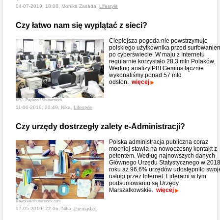
04-07-2019, 18:08, Monika Zasada,
Lifestyle
Czy łatwo nam się wyplątać z sieci?
Cieplejsza pogoda nie powstrzymuje
polskiego użytkownika przed surfowanie
po cyberświecie. W maju z Internetu
regularnie korzystało 28,3 mln Polaków.
Według analizy PBI Gemius łącznie
wykonaliśmy ponad 57 mld
odsłon.
więcej
KPG_Payless / Shutterstock
11-06-2019, 20:49, Nika,
Lifestyle
Czy urzędy dostrzegły zalety e-Administracji?
Polska administracja publiczna coraz
mocniej stawia na nowoczesny kontakt z
petentem. Według najnowszych danych
Głównego Urzędu Statystycznego w 201
roku aż 96,6% urzędów udostępniło swoj
usługi przez Internet. Liderami w tym
podsumowaniu są Urzędy
Marszałkowskie.
więcej
Rawpixel/shutterstock.com
17-05-2019, 22:06, Nika,
Pieniądze