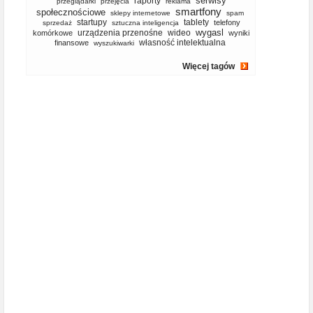
serwisy
raporty
przeglądarki
przejęcia
reklama
smartfony
społecznościowe
sklepy internetowe
spam
startupy
tablety
telefony
sprzedaż
sztuczna inteligencja
wygasl
urządzenia przenośne
wideo
komórkowe
wyniki
własność intelektualna
finansowe
wyszukiwarki
Więcej tagów