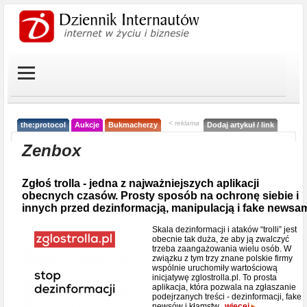
< reklama
the:protocol
Aukcje
Bukmacherzy
Dodaj artykuł / link
Zenbox
Zgłoś trolla - jedna z najważniejszych aplikacji
obecnych czasów. Prosty sposób na ochronę siebie i
innych przed dezinformacją, manipulacją i fake newsa
Skala dezinformacji i ataków “trolli” jest
obecnie tak duża, że aby ją zwalczyć
trzeba zaangażowania wielu osób. W
związku z tym trzy znane polskie firmy
wspólnie uruchomiły wartościową
inicjatywę zglostrolla.pl. To prosta
aplikacja, która pozwala na zgłaszanie
podejrzanych treści - dezinformacji, fake
newsów i kłamstw.
więcej