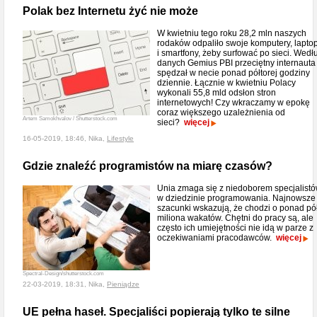
Polak bez Internetu żyć nie może
W kwietniu tego roku 28,2 mln naszych
rodaków odpaliło swoje komputery, lapto
i smartfony, żeby surfować po sieci. Wedł
danych Gemius PBI przeciętny internauta
spędzał w necie ponad półtorej godziny
dziennie. Łącznie w kwietniu Polacy
wykonali 55,8 mld odsłon stron
internetowych! Czy wkraczamy w epokę
coraz większego uzależnienia od
Artem Samokhvalov / Shutterstock.com
sieci?
więcej
16-05-2019, 18:46, Nika,
Lifestyle
Gdzie znaleźć programistów na miarę czasów?
Unia zmaga się z niedoborem specjalist
w dziedzinie programowania. Najnowsze
szacunki wskazują, że chodzi o ponad pó
miliona wakatów. Chętni do pracy są, ale
często ich umiejętności nie idą w parze z
oczekiwaniami pracodawców.
więcej
Spectral-Design/shutterstock.com
22-03-2019, 18:31, Nika,
Pieniądze
UE pełna haseł. Specjaliści popierają tylko te silne