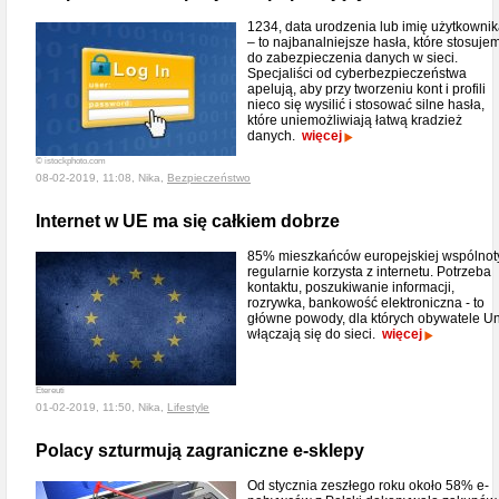
1234, data urodzenia lub imię użytkowni
– to najbanalniejsze hasła, które stosuje
do zabezpieczenia danych w sieci.
Specjaliści od cyberbezpieczeństwa
apelują, aby przy tworzeniu kont i profili
nieco się wysilić i stosować silne hasła,
które uniemożliwiają łatwą kradzież
danych.
więcej
© istockphoto.com
08-02-2019, 11:08, Nika,
Bezpieczeństwo
Internet w UE ma się całkiem dobrze
85% mieszkańców europejskiej wspólnot
regularnie korzysta z internetu. Potrzeba
kontaktu, poszukiwanie informacji,
rozrywka, bankowość elektroniczna - to
główne powody, dla których obywatele Un
włączają się do sieci.
więcej
Etereuti
01-02-2019, 11:50, Nika,
Lifestyle
Polacy szturmują zagraniczne e-sklepy
Od stycznia zeszłego roku około 58% e-