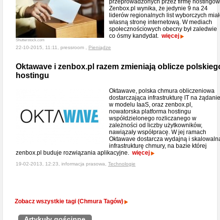
przeprowadzonych przez firmę hostingo
Zenbox.pl wynika, że jedynie 9 na 24
liderów regionalnych list wyborczych mia
własną stronę internetową. W mediach
społecznościowych obecny był zaledwie
co ósmy kandydat.
więcej
Shutterstock.com
22-10-2015, 11:11, pressroom ,
Pieniądze
Oktawave i zenbox.pl razem zmieniają oblicze polskieg
hostingu
Oktawave, polska chmura obliczeniowa
dostarczająca infrastrukturę IT na żądani
w modelu IaaS, oraz zenbox.pl,
nowatorska platforma hostingu
współdzielonego rozliczanego w
zależności od liczby użytkowników,
nawiązały współpracę. W jej ramach
Oktawave dostarcza wydajną i skalowaln
infrastrukturę chmury, na bazie której
zenbox.pl buduje rozwiązania aplikacyjne.
więcej
19-02-2013, 12:23, informacja prasowa,
Technologie
Zobacz wszystkie tagi (Chmura Tagów)
Artykuły gościnne