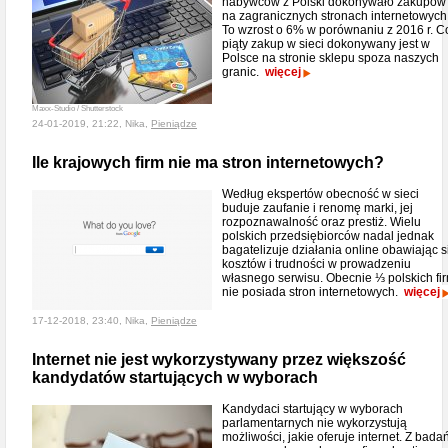
nabywców z Polski dokonywało zakupów
na zagranicznych stronach internetowych
To wzrost o 6% w porównaniu z 2016 r. C
piąty zakup w sieci dokonywany jest w
Polsce na stronie sklepu spoza naszych
granic.
więcej
Maxx-Studio / Shutterstock
24-01-2019, 21:22, Nika,
Pieniądze
Ile krajowych firm nie ma stron internetowych?
Według ekspertów obecność w sieci
buduje zaufanie i renomę marki, jej
rozpoznawalność oraz prestiż. Wielu
polskich przedsiębiorców nadal jednak
bagatelizuje działania online obawiając s
kosztów i trudności w prowadzeniu
własnego serwisu. Obecnie ⅓ polskich fi
nie posiada stron internetowych.
więcej
17-12-2018, 23:40, Nika,
Pieniądze
Internet nie jest wykorzystywany przez większość
kandydatów startujących w wyborach
Kandydaci startujący w wyborach
parlamentarnych nie wykorzystują
możliwości, jakie oferuje internet. Z bada