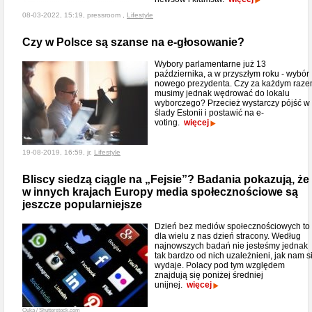
08-03-2022, 15:19, pressroom ,
Lifestyle
Czy w Polsce są szanse na e-głosowanie?
Wybory parlamentarne już 13
października, a w przyszłym roku - wybór
nowego prezydenta. Czy za każdym raz
musimy jednak wędrować do lokalu
wyborczego? Przecież wystarczy pójść w
ślady Estonii i postawić na e-
voting.
więcej
19-08-2019, 16:59, jr,
Lifestyle
Bliscy siedzą ciągle na „Fejsie”? Badania pokazują, że
w innych krajach Europy media społecznościowe są
jeszcze popularniejsze
Dzień bez mediów społecznościowych to
dla wielu z nas dzień stracony. Według
najnowszych badań nie jesteśmy jednak
tak bardzo od nich uzależnieni, jak nam s
wydaje. Polacy pod tym względem
znajdują się poniżej średniej
unijnej.
więcej
Quka / Shutterstock.com