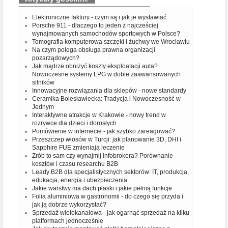
Elektroniczne faktury - czym są i jak je wystawiać
Porsche 911 - dlaczego to jeden z najcześciej
wynajmowanych samochodów sportowych w Polsce?
Tomografia komputerowa szczęki i żuchwy we Wrocławiu
Na czym polega obsługa prawna organizacji
pozarządowych?
Jak mądrze obniżyć koszty eksploatacji auta?
Nowoczesne systemy LPG w dobie zaawansowanych
silników
Innowacyjne rozwiązania dla sklepów - nowe standardy
Ceramika Bolesławiecka: Tradycja i Nowoczesność w
Jednym
Interaktywne atrakcje w Krakowie - nowy trend w
rozrywce dla dzieci i dorosłych
Pomówienie w internecie - jak szybko zareagować?
Przeszczep włosów w Turcji: jak planowanie 3D, DHI i
Sapphire FUE zmieniają leczenie
Zrób to sam czy wynajmij infobrokera? Porównanie
kosztów i czasu researchu B2B
Leady B2B dla specjalistycznych sektorów: IT, produkcja,
edukacja, energia i ubezpieczenia
Jakie warstwy ma dach płaski i jakie pełnią funkcje
Folia aluminiowa w gastronomii - do czego się przyda i
jak ją dobrze wykorzystać?
Sprzedaż wielokanałowa - jak ogarnąć sprzedaż na kilku
platformach jednocześnie