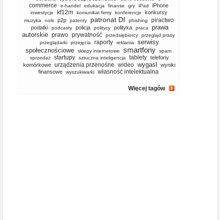
commerce
iPhone
e-handel
edukacja
finanse
gry
iPad
kf12m
konkursy
inwestycje
komunikat firmy
konferencje
patronat DI
piractwo
p2p
muzyka
nols
patenty
phishing
prawa
podatki
policja
polityka
podcasty
politycy
praca
autorskie
prawo
prywatność
przedsiębiorcy
przegląd prasy
serwisy
raporty
przeglądarki
przejęcia
reklama
smartfony
społecznościowe
sklepy internetowe
spam
startupy
tablety
telefony
sprzedaż
sztuczna inteligencja
wygasl
urządzenia przenośne
wideo
komórkowe
wyniki
własność intelektualna
finansowe
wyszukiwarki
Więcej tagów