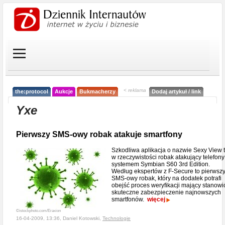
< reklama
the:protocol
Aukcje
Bukmacherzy
Dodaj artykuł / link
Yxe
Pierwszy SMS-owy robak atakuje smartfony
Szkodliwa aplikacja o nazwie Sexy View 
w rzeczywistości robak atakujący telefony
systemem Symbian S60 3rd Edition.
Według ekspertów z F-Secure to pierwsz
SMS-owy robak, który na dodatek potrafi
obejść proces weryfikacji mający stanowi
skuteczne zabezpieczenie najnowszych
smartfonów.
więcej
©istockphoto.com/Eraxion
16-04-2009, 13:36, Daniel Kotowski,
Technologie