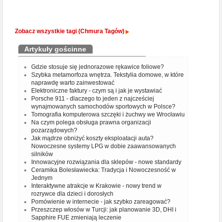
Zobacz wszystkie tagi (Chmura Tagów)
Artykuły gościnne
Gdzie stosuje się jednorazowe rękawice foliowe?
Szybka metamorfoza wnętrza. Tekstylia domowe, w które
naprawdę warto zainwestować
Elektroniczne faktury - czym są i jak je wystawiać
Porsche 911 - dlaczego to jeden z najcześciej
wynajmowanych samochodów sportowych w Polsce?
Tomografia komputerowa szczęki i żuchwy we Wrocławiu
Na czym polega obsługa prawna organizacji
pozarządowych?
Jak mądrze obniżyć koszty eksploatacji auta?
Nowoczesne systemy LPG w dobie zaawansowanych
silników
Innowacyjne rozwiązania dla sklepów - nowe standardy
Ceramika Bolesławiecka: Tradycja i Nowoczesność w
Jednym
Interaktywne atrakcje w Krakowie - nowy trend w
rozrywce dla dzieci i dorosłych
Pomówienie w internecie - jak szybko zareagować?
Przeszczep włosów w Turcji: jak planowanie 3D, DHI i
Sapphire FUE zmieniają leczenie