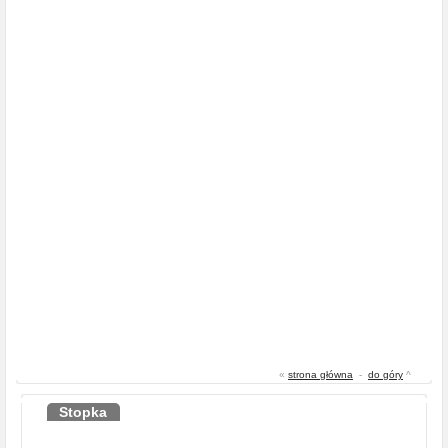
«
strona główna
-
do góry
^
Stopka