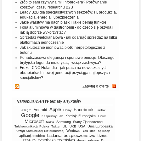
Zrób to sam czy wynajmij infobrokera? Porównanie
kosztów i czasu researchu B2B
Leady B2B dla specjalistycznych sektorów: IT, produkcja,
edukacja, energia i ubezpieczenia
Jakie warstwy ma dach płaski i jakie pełnią funkcje
Folia aluminiowa w gastronomii - do czego się przyda i
jak ją dobrze wykorzystać?
Sprzedaż wielokanałowa - jak ogarnąć sprzedaż na kilku
platformach jednocześnie
Jak skutecznie montować płotki herpetologiczne z
betonu
Ponadczasowa elegancja i sportowe emocje. Dlaczego
brytyjska legenda motoryzacji wciąż zachwyca?
Frezer CNC Holandia - jak praca na nowoczesnych
obrabiarkach nowej generacji przyciąga najlepszych
specjalistów?
Zapytaj o ofertę
Najpopularniejsze tematy artykułów
Apple
Facebook
Android
Allegro
Chiny
Firefox
Google
Komisja Europejska
Kaspersky Lab
Linux
Microsoft
Samsung
Stany Zjednoczone
Nokia
UE
USA
Unia Europejska
Telekomunikacja Polska
Twitter
UKE
Windows
Urząd Komunikacji Elektronicznej
YouTube
aplikacje
bezpieczeństwo
badania
aplikacje mobilne
biznes
cyberbezpieczeństwo
e-
cenzura
dane osobowe