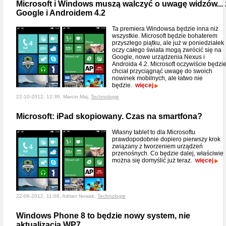
Microsoft i Windows muszą walczyć o uwagę widzów... 
Google i Androidem 4.2
Ta premiera Windowsa będzie inna niż
wszystkie. Microsoft będzie bohaterem
przyszłego piątku, ale już w poniedziałek
oczy całego świata mogą zwrócić się na
Google, nowe urządzenia Nexus i
Androida 4.2. Microsoft oczywiście będzi
chciał przyciągnąć uwagę do swoich
nowinek mobilnych, ale łatwo nie
będzie.
więcej
22-10-2012, 12:36, Marcin Maj,
Technologie
Microsoft: iPad skopiowany. Czas na smartfona?
Własny tablet to dla Microsoftu
prawdopodobnie dopiero pierwszy krok
związany z tworzeniem urządzeń
przenośnych. Co będzie dalej, właściwie
można się domyślić już teraz.
więcej
22-06-2012, 11:08, Adrian Nowak,
Technologie
Windows Phone 8 to będzie nowy system, nie
aktualizacja WP7