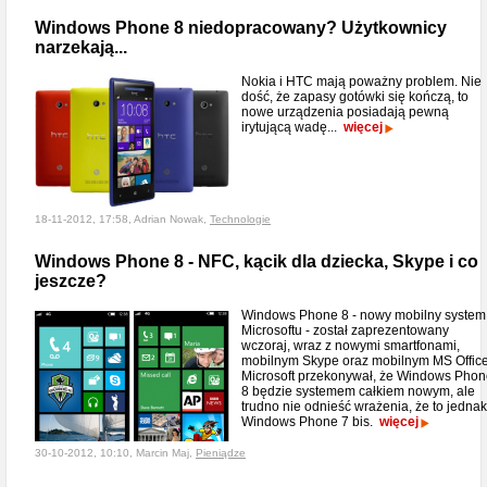
Windows Phone 8 niedopracowany? Użytkownicy
narzekają...
Nokia i HTC mają poważny problem. Nie
dość, że zapasy gotówki się kończą, to
nowe urządzenia posiadają pewną
irytującą wadę...
więcej
18-11-2012, 17:58, Adrian Nowak,
Technologie
Windows Phone 8 - NFC, kącik dla dziecka, Skype i co
jeszcze?
Windows Phone 8 - nowy mobilny system
Microsoftu - został zaprezentowany
wczoraj, wraz z nowymi smartfonami,
mobilnym Skype oraz mobilnym MS Office
Microsoft przekonywał, że Windows Pho
8 będzie systemem całkiem nowym, ale
trudno nie odnieść wrażenia, że to jednak
Windows Phone 7 bis.
więcej
30-10-2012, 10:10, Marcin Maj,
Pieniądze