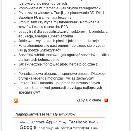
rozrywce dla dzieci i dorosłych
Pomówienie w internecie - jak szybko zareagować?
Przeszczep włosów w Turcji: jak planowanie 3D, DHI i
Sapphire FUE zmieniają leczenie
Zrób to sam czy wynajmij infobrokera? Porównanie
kosztów i czasu researchu B2B
Leady B2B dla specjalistycznych sektorów: IT, produkcja,
edukacja, energia i ubezpieczenia
Jakie warstwy ma dach płaski i jakie pełnią funkcje
Folia aluminiowa w gastronomii - do czego się przyda i
jak ją dobrze wykorzystać?
Sprzedaż wielokanałowa - jak ogarnąć sprzedaż na kilku
platformach jednocześnie
Jak skutecznie montować płotki herpetologiczne z
betonu
Ponadczasowa elegancja i sportowe emocje. Dlaczego
brytyjska legenda motoryzacji wciąż zachwyca?
Frezer CNC Holandia - jak praca na nowoczesnych
obrabiarkach nowej generacji przyciąga najlepszych
specjalistów?
Zapytaj o ofertę
Najpopularniejsze tematy artykułów
Apple
Facebook
Android
Allegro
Chiny
Firefox
Google
Komisja Europejska
Kaspersky Lab
Linux