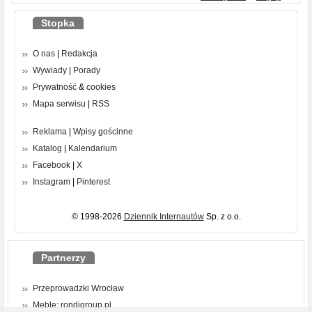
Stopka
O nas
|
Redakcja
Wywiady
|
Porady
Prywatność
&
cookies
Mapa serwisu
|
RSS
Reklama
|
Wpisy gościnne
Katalog
|
Kalendarium
Facebook
|
X
Instagram
|
Pinterest
© 1998-2026
Dziennik Internautów
Sp. z o.o.
Partnerzy
Przeprowadzki Wrocław
Meble: rondigroup.pl