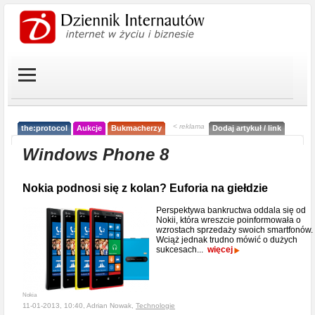
< reklama
the:protocol
Aukcje
Bukmacherzy
Dodaj artykuł / link
Windows Phone 8
Nokia podnosi się z kolan? Euforia na giełdzie
Perspektywa bankructwa oddala się od
Nokii, która wreszcie poinformowała o
wzrostach sprzedaży swoich smartfonów.
Wciąż jednak trudno mówić o dużych
sukcesach...
więcej
Nokia
11-01-2013, 10:40, Adrian Nowak,
Technologie