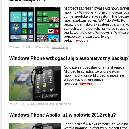
Microsoft zaprezentował swój nowy syst
mobilny - Windows Phone 8 - i ogłosił coś
co nie spodoba się wszystkim. Nie będzie
można zaktualizować WP7 do WP8. Po
prostu gigant stworzy system oparty na ty
samych technologiach, na których bazuje
biurkowo-tabletowy Windows 8. W dłuższ
perspektywie czasowej to się
opłaci.
więcej
21-06-2012, 08:52, Marcin Maj,
Technologie
Windows Phone wzbogaci się o automatyczny backup
Ogłoszenie pozostawione na stronach
Microsoftu zdradza, że w przyszłości
mobilna platforma Microsoftu może się
wzbogacić o interesujące
nowości.
więcej
28-12-2011, 14:43, Adrian Nowak,
Technologie
Windows Phone Apollo już w połowie 2012 roku?
Jeden z szefów Nokii zdradził, że kolejna
wersja mobilnej platformy Microsoftu trafi