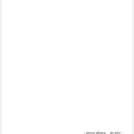
«
strona główna
-
do góry
^