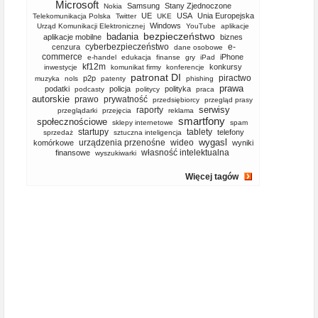
Microsoft
Samsung
Stany Zjednoczone
Nokia
UE
USA
Unia Europejska
Telekomunikacja Polska
Twitter
UKE
Windows
Urząd Komunikacji Elektronicznej
YouTube
aplikacje
bezpieczeństwo
badania
aplikacje mobilne
biznes
cyberbezpieczeństwo
e-
cenzura
dane osobowe
commerce
iPhone
e-handel
edukacja
finanse
gry
iPad
kf12m
konkursy
inwestycje
komunikat firmy
konferencje
patronat DI
piractwo
p2p
muzyka
nols
patenty
phishing
prawa
podatki
policja
polityka
podcasty
politycy
praca
autorskie
prawo
prywatność
przedsiębiorcy
przegląd prasy
serwisy
raporty
przeglądarki
przejęcia
reklama
smartfony
społecznościowe
sklepy internetowe
spam
startupy
tablety
telefony
sprzedaż
sztuczna inteligencja
wygasl
urządzenia przenośne
wideo
komórkowe
wyniki
własność intelektualna
finansowe
wyszukiwarki
Więcej tagów