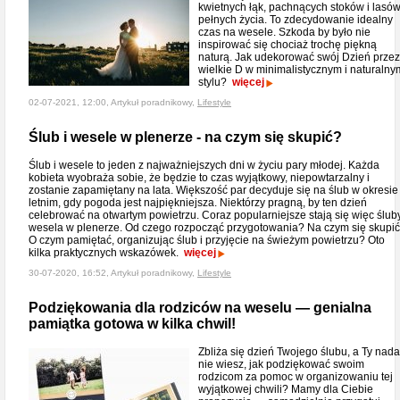
kwietnych łąk, pachnących stoków i lasó
pełnych życia. To zdecydowanie idealny
czas na wesele. Szkoda by było nie
inspirować się chociaż trochę piękną
naturą. Jak udekorować swój Dzień przez
wielkie D w minimalistycznym i naturalny
stylu?
więcej
02-07-2021, 12:00, Artykuł poradnikowy,
Lifestyle
Ślub i wesele w plenerze - na czym się skupić?
Ślub i wesele to jeden z najważniejszych dni w życiu pary młodej. Każda
kobieta wyobraża sobie, że będzie to czas wyjątkowy, niepowtarzalny i
zostanie zapamiętany na lata. Większość par decyduje się na ślub w okresie
letnim, gdy pogoda jest najpiękniejsza. Niektórzy pragną, by ten dzień
celebrować na otwartym powietrzu. Coraz popularniejsze stają się więc śluby
wesela w plenerze. Od czego rozpocząć przygotowania? Na czym się skupi
O czym pamiętać, organizując ślub i przyjęcie na świeżym powietrzu? Oto
kilka praktycznych wskazówek.
więcej
30-07-2020, 16:52, Artykuł poradnikowy,
Lifestyle
Podziękowania dla rodziców na weselu — genialna
pamiątka gotowa w kilka chwil!
Zbliża się dzień Twojego ślubu, a Ty nada
nie wiesz, jak podziękować swoim
rodzicom za pomoc w organizowaniu tej
wyjątkowej chwili? Mamy dla Ciebie