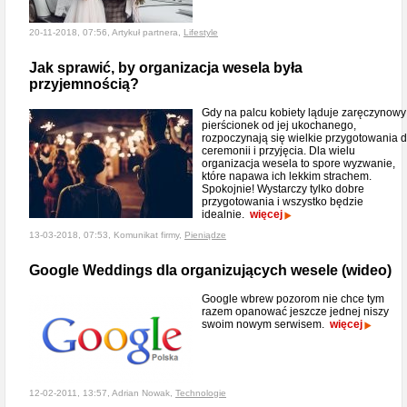
20-11-2018, 07:56, Artykuł partnera,
Lifestyle
Jak sprawić, by organizacja wesela była
przyjemnością?
Gdy na palcu kobiety ląduje zaręczynowy
pierścionek od jej ukochanego,
rozpoczynają się wielkie przygotowania 
ceremonii i przyjęcia. Dla wielu
organizacja wesela to spore wyzwanie,
które napawa ich lekkim strachem.
Spokojnie! Wystarczy tylko dobre
przygotowania i wszystko będzie
idealnie.
więcej
13-03-2018, 07:53, Komunikat firmy,
Pieniądze
Google Weddings dla organizujących wesele (wideo)
Google wbrew pozorom nie chce tym
razem opanować jeszcze jednej niszy
swoim nowym serwisem.
więcej
12-02-2011, 13:57, Adrian Nowak,
Technologie