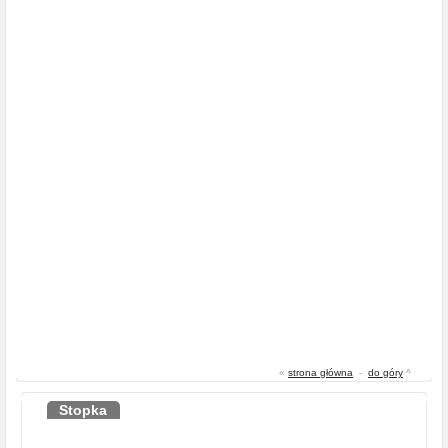
«
strona główna
-
do góry
^
Stopka