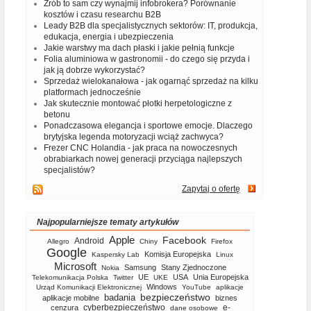
Zrób to sam czy wynajmij infobrokera? Porównanie
kosztów i czasu researchu B2B
Leady B2B dla specjalistycznych sektorów: IT, produkcja,
edukacja, energia i ubezpieczenia
Jakie warstwy ma dach płaski i jakie pełnią funkcje
Folia aluminiowa w gastronomii - do czego się przyda i
jak ją dobrze wykorzystać?
Sprzedaż wielokanałowa - jak ogarnąć sprzedaż na kilku
platformach jednocześnie
Jak skutecznie montować płotki herpetologiczne z
betonu
Ponadczasowa elegancja i sportowe emocje. Dlaczego
brytyjska legenda motoryzacji wciąż zachwyca?
Frezer CNC Holandia - jak praca na nowoczesnych
obrabiarkach nowej generacji przyciąga najlepszych
specjalistów?
Zapytaj o ofertę
Najpopularniejsze tematy artykułów
Apple
Facebook
Android
Allegro
Chiny
Firefox
Google
Komisja Europejska
Kaspersky Lab
Linux
Microsoft
Samsung
Stany Zjednoczone
Nokia
UE
USA
Unia Europejska
Telekomunikacja Polska
Twitter
UKE
Windows
Urząd Komunikacji Elektronicznej
YouTube
aplikacje
bezpieczeństwo
badania
aplikacje mobilne
biznes
cyberbezpieczeństwo
e-
cenzura
dane osobowe