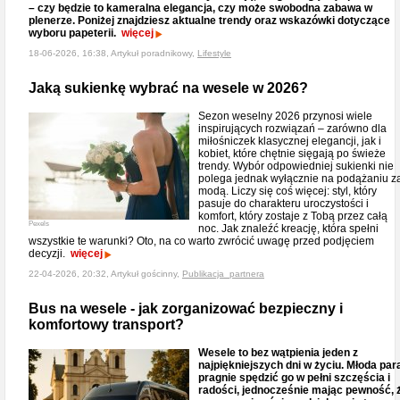
– czy będzie to kameralna elegancja, czy może swobodna zabawa w
plenerze. Poniżej znajdziesz aktualne trendy oraz wskazówki dotyczące
wyboru papeterii.
więcej
18-06-2026, 16:38, Artykuł poradnikowy,
Lifestyle
Jaką sukienkę wybrać na wesele w 2026?
Sezon weselny 2026 przynosi wiele
inspirujących rozwiązań – zarówno dla
miłośniczek klasycznej elegancji, jak i
kobiet, które chętnie sięgają po świeże
trendy. Wybór odpowiedniej sukienki nie
polega jednak wyłącznie na podążaniu z
modą. Liczy się coś więcej: styl, który
pasuje do charakteru uroczystości i
komfort, który zostaje z Tobą przez całą
Pexels
noc. Jak znaleźć kreację, która spełni
wszystkie te warunki? Oto, na co warto zwrócić uwagę przed podjęciem
decyzji.
więcej
22-04-2026, 20:32, Artykuł gościnny,
Publikacja_partnera
Bus na wesele - jak zorganizować bezpieczny i
komfortowy transport?
Wesele to bez wątpienia jeden z
najpiękniejszych dni w życiu. Młoda par
pragnie spędzić go w pełni szczęścia i
radości, jednocześnie mając pewność, 