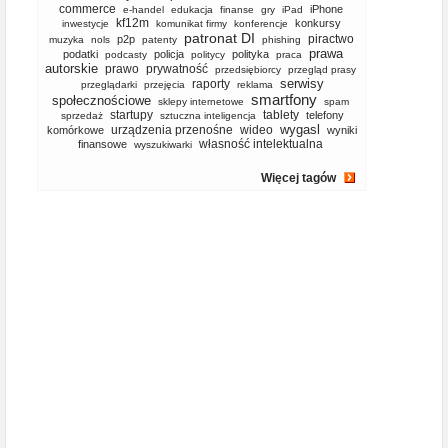
commerce
iPhone
e-handel
edukacja
finanse
gry
iPad
kf12m
konkursy
inwestycje
komunikat firmy
konferencje
patronat DI
piractwo
p2p
muzyka
nols
patenty
phishing
prawa
podatki
policja
polityka
podcasty
politycy
praca
autorskie
prawo
prywatność
przedsiębiorcy
przegląd prasy
serwisy
raporty
przeglądarki
przejęcia
reklama
smartfony
społecznościowe
sklepy internetowe
spam
startupy
tablety
telefony
sprzedaż
sztuczna inteligencja
wygasl
urządzenia przenośne
wideo
komórkowe
wyniki
własność intelektualna
finansowe
wyszukiwarki
Więcej tagów