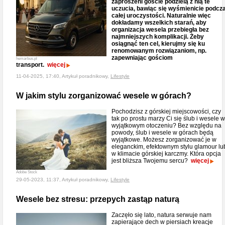
zaproszeni goście podzielą z nią te
uczucia, bawiąc się wyśmienicie podcz
całej uroczystości. Naturalnie więc
dokładamy wszelkich starań, aby
organizacja wesela przebiegła bez
najmniejszych komplikacji. Żeby
osiągnąć ten cel, kierujmy się ku
renomowanym rozwiązaniom, np.
zapewniając gościom
hemarbus.pl
transport.
więcej
11-04-2025, 17:40, Artykuł poradnikowy,
Lifestyle
W jakim stylu zorganizować wesele w górach?
Pochodzisz z górskiej miejscowości, czy
tak po prostu marzy Ci się ślub i wesele w
wyjątkowym otoczeniu? Bez względu na
powody, ślub i wesele w górach będą
wyjątkowe. Możesz zorganizować je w
eleganckim, efektownym stylu glamour lu
w klimacie górskiej karczmy. Która opcja
jest bliższa Twojemu sercu?
więcej
Adobe Stock
29-05-2023, 11:37, Artykuł poradnikowy,
Lifestyle
Wesele bez stresu: przepych zastąp naturą
Zaczęło się lato, natura serwuje nam
zapierające dech w piersiach kreacje