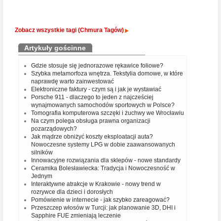
Zobacz wszystkie tagi (Chmura Tagów)
Artykuły gościnne
Gdzie stosuje się jednorazowe rękawice foliowe?
Szybka metamorfoza wnętrza. Tekstylia domowe, w które
naprawdę warto zainwestować
Elektroniczne faktury - czym są i jak je wystawiać
Porsche 911 - dlaczego to jeden z najcześciej
wynajmowanych samochodów sportowych w Polsce?
Tomografia komputerowa szczęki i żuchwy we Wrocławiu
Na czym polega obsługa prawna organizacji
pozarządowych?
Jak mądrze obniżyć koszty eksploatacji auta?
Nowoczesne systemy LPG w dobie zaawansowanych
silników
Innowacyjne rozwiązania dla sklepów - nowe standardy
Ceramika Bolesławiecka: Tradycja i Nowoczesność w
Jednym
Interaktywne atrakcje w Krakowie - nowy trend w
rozrywce dla dzieci i dorosłych
Pomówienie w internecie - jak szybko zareagować?
Przeszczep włosów w Turcji: jak planowanie 3D, DHI i
Sapphire FUE zmieniają leczenie