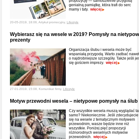
propozycję — samodzielnie przygotuj
genialną pamiątkę, która trafi do serc
mamy i taty.
więcej
20-05-2019, 18:06, Artykuł promocyjny,
Lifestyle
Wybierasz się na wesele w 2019? Pomysły na nietypo
prezenty
Organizacja ślubu i wesela może być
wspaniałą przygodą. Warto zadbać nawe
o najdrobniejsze szczegóły. Także jeśli je
się gościem imprezy.
więcej
27-01-2019, 15:08, Komunikat firmy,
Lifestyle
Motyw przewodni wesela – nietypowe pomysły na ślub
Czy wszystkie wesela muszą wyglądać ta
samo? Niekoniecznie. Jeśli zdecydujecie
się na wesele z tematycznym motywem
przewodnim, wasze będzie inne niż
wszystkie. Poniżej pięć propozycji
różnorodnych weselnych motywów
przewodnich.
więcej