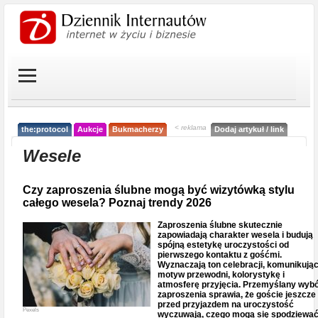
< reklama
the:protocol
Aukcje
Bukmacherzy
Dodaj artykuł / link
Wesele
Czy zaproszenia ślubne mogą być wizytówką stylu
całego wesela? Poznaj trendy 2026
Zaproszenia ślubne skutecznie
zapowiadają charakter wesela i budują
spójną estetykę uroczystości od
pierwszego kontaktu z gośćmi.
Wyznaczają ton celebracji, komunikują
motyw przewodni, kolorystykę i
atmosferę przyjęcia. Przemyślany wyb
zaproszenia sprawia, że goście jeszcze
przed przyjazdem na uroczystość
Pexels
wyczuwają, czego mogą się spodziewa