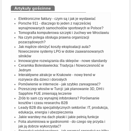
Artykuły gościnne
Elektroniczne faktury - czym są i jak je wystawiać
Porsche 911 - dlaczego to jeden z najcześciej
wynajmowanych samochodów sportowych w Polsce?
Tomografia komputerowa szczęki i żuchwy we Wrocławiu
Na czym polega obsługa prawna organizacji
pozarządowych?
Jak mądrze obniżyć koszty eksploatacji auta?
Nowoczesne systemy LPG w dobie zaawansowanych
silników
Innowacyjne rozwiązania dla sklepów - nowe standardy
Ceramika Bolesławiecka: Tradycja i Nowoczesność w
Jednym
Interaktywne atrakcje w Krakowie - nowy trend w
rozrywce dla dzieci i dorosłych
Pomówienie w internecie - jak szybko zareagować?
Przeszczep włosów w Turcji: jak planowanie 3D, DHI i
Sapphire FUE zmieniają leczenie
Zrób to sam czy wynajmij infobrokera? Porównanie
kosztów i czasu researchu B2B
Leady B2B dla specjalistycznych sektorów: IT, produkcja,
edukacja, energia i ubezpieczenia
Jakie warstwy ma dach płaski i jakie pełnią funkcje
Folia aluminiowa w gastronomii - do czego się przyda i
jak ją dobrze wykorzystać?