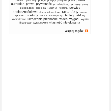
prawa
podatki
policja
polityka
podcasty
politycy
praca
autorskie
prawo
prywatność
przedsiębiorcy
przegląd prasy
serwisy
raporty
przeglądarki
przejęcia
reklama
smartfony
społecznościowe
sklepy internetowe
spam
startupy
tablety
telefony
sprzedaż
sztuczna inteligencja
wygasl
urządzenia przenośne
wideo
komórkowe
wyniki
własność intelektualna
finansowe
wyszukiwarki
Więcej tagów