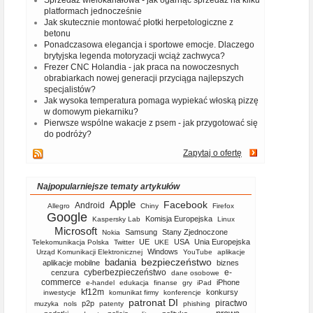
Sprzedaż wielokanałowa - jak ogarnąć sprzedaż na kilku
platformach jednocześnie
Jak skutecznie montować płotki herpetologiczne z
betonu
Ponadczasowa elegancja i sportowe emocje. Dlaczego
brytyjska legenda motoryzacji wciąż zachwyca?
Frezer CNC Holandia - jak praca na nowoczesnych
obrabiarkach nowej generacji przyciąga najlepszych
specjalistów?
Jak wysoka temperatura pomaga wypiekać włoską pizzę
w domowym piekarniku?
Pierwsze wspólne wakacje z psem - jak przygotować się
do podróży?
Zapytaj o ofertę
Najpopularniejsze tematy artykułów
Apple
Facebook
Android
Allegro
Chiny
Firefox
Google
Komisja Europejska
Kaspersky Lab
Linux
Microsoft
Samsung
Stany Zjednoczone
Nokia
UE
USA
Unia Europejska
Telekomunikacja Polska
Twitter
UKE
Windows
Urząd Komunikacji Elektronicznej
YouTube
aplikacje
bezpieczeństwo
badania
aplikacje mobilne
biznes
cyberbezpieczeństwo
e-
cenzura
dane osobowe
commerce
iPhone
e-handel
edukacja
finanse
gry
iPad
kf12m
konkursy
inwestycje
komunikat firmy
konferencje
patronat DI
piractwo
p2p
muzyka
nols
patenty
phishing