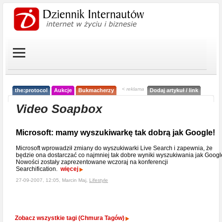
< reklama
the:protocol
Aukcje
Bukmacherzy
Dodaj artykuł / link
Video Soapbox
Microsoft: mamy wyszukiwarkę tak dobrą jak Google!
Microsoft wprowadził zmiany do wyszukiwarki Live Search i zapewnia, że
będzie ona dostarczać co najmniej tak dobre wyniki wyszukiwania jak Googl
Nowości zostały zaprezentowane wczoraj na konferencji
Searchification.
więcej
27-09-2007, 12:05, Marcin Maj,
Lifestyle
Zobacz wszystkie tagi (Chmura Tagów)