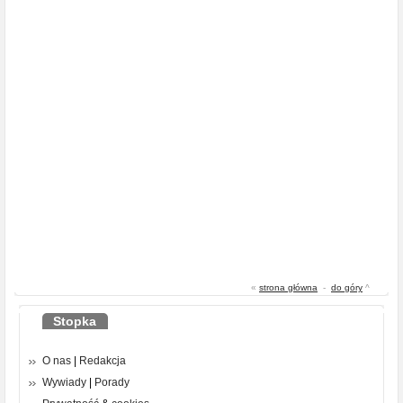
«
strona główna
-
do góry
^
Stopka
O nas
|
Redakcja
Wywiady
|
Porady