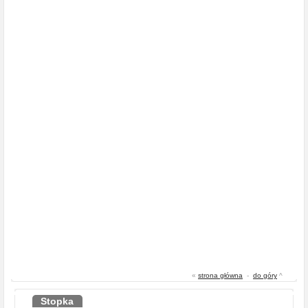
«
strona główna
-
do góry
^
Stopka