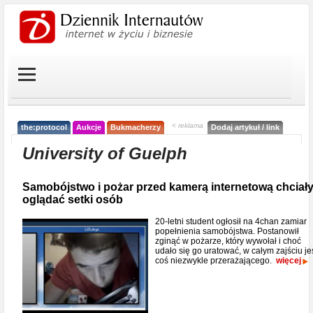
< reklama
the:protocol
Aukcje
Bukmacherzy
Dodaj artykuł / link
University of Guelph
Samobójstwo i pożar przed kamerą internetową chciał
oglądać setki osób
20-letni student ogłosił na 4chan zamiar
popełnienia samobójstwa. Postanowił
zginąć w pożarze, który wywołał i choć
udało się go uratować, w całym zajściu je
coś niezwykle przerażającego.
więcej