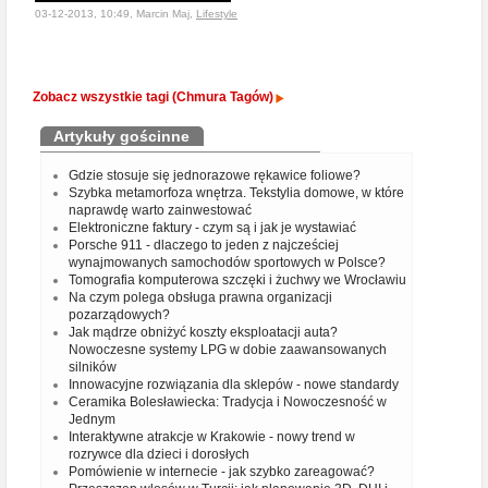
03-12-2013, 10:49, Marcin Maj,
Lifestyle
Zobacz wszystkie tagi (Chmura Tagów)
Artykuły gościnne
Gdzie stosuje się jednorazowe rękawice foliowe?
Szybka metamorfoza wnętrza. Tekstylia domowe, w które
naprawdę warto zainwestować
Elektroniczne faktury - czym są i jak je wystawiać
Porsche 911 - dlaczego to jeden z najcześciej
wynajmowanych samochodów sportowych w Polsce?
Tomografia komputerowa szczęki i żuchwy we Wrocławiu
Na czym polega obsługa prawna organizacji
pozarządowych?
Jak mądrze obniżyć koszty eksploatacji auta?
Nowoczesne systemy LPG w dobie zaawansowanych
silników
Innowacyjne rozwiązania dla sklepów - nowe standardy
Ceramika Bolesławiecka: Tradycja i Nowoczesność w
Jednym
Interaktywne atrakcje w Krakowie - nowy trend w
rozrywce dla dzieci i dorosłych
Pomówienie w internecie - jak szybko zareagować?