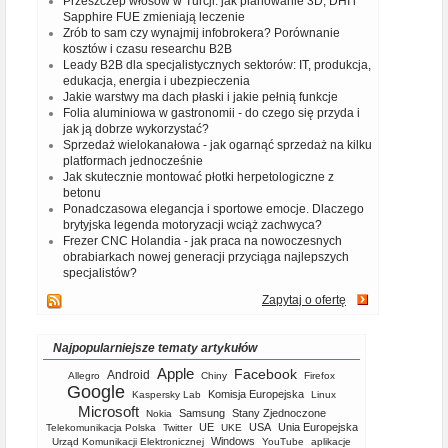
Przeszczep włosów w Turcji: jak planowanie 3D, DHI i
Sapphire FUE zmieniają leczenie
Zrób to sam czy wynajmij infobrokera? Porównanie
kosztów i czasu researchu B2B
Leady B2B dla specjalistycznych sektorów: IT, produkcja,
edukacja, energia i ubezpieczenia
Jakie warstwy ma dach płaski i jakie pełnią funkcje
Folia aluminiowa w gastronomii - do czego się przyda i
jak ją dobrze wykorzystać?
Sprzedaż wielokanałowa - jak ogarnąć sprzedaż na kilku
platformach jednocześnie
Jak skutecznie montować płotki herpetologiczne z
betonu
Ponadczasowa elegancja i sportowe emocje. Dlaczego
brytyjska legenda motoryzacji wciąż zachwyca?
Frezer CNC Holandia - jak praca na nowoczesnych
obrabiarkach nowej generacji przyciąga najlepszych
specjalistów?
Zapytaj o ofertę
Najpopularniejsze tematy artykułów
Apple
Facebook
Android
Allegro
Chiny
Firefox
Google
Komisja Europejska
Kaspersky Lab
Linux
Microsoft
Samsung
Stany Zjednoczone
Nokia
UE
USA
Unia Europejska
Telekomunikacja Polska
Twitter
UKE
Windows
Urząd Komunikacji Elektronicznej
YouTube
aplikacje