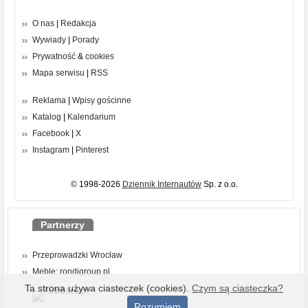
O nas
|
Redakcja
Wywiady
|
Porady
Prywatność
&
cookies
Mapa serwisu
|
RSS
Reklama
|
Wpisy gościnne
Katalog
|
Kalendarium
Facebook
|
X
Instagram
|
Pinterest
© 1998-2026
Dziennik Internautów
Sp. z o.o.
Partnerzy
Przeprowadzki Wrocław
Meble: rondigroup.pl
Ta strona używa ciasteczek (cookies).
Czym są ciasteczka?
Rozumiem