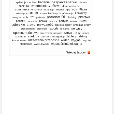
bezpieczeństwo
badania
aplikacje mobilne
biznes
cyberbezpieczeństwo
e-
cenzura
dane osobowe
commerce
iPhone
e-handel
edukacja
finanse
gry
iPad
kf12m
konkursy
inwestycje
komunikat firmy
konferencje
patronat DI
piractwo
p2p
muzyka
nols
patenty
phishing
prawa
podatki
policja
polityka
podcasty
politycy
praca
autorskie
prawo
prywatność
przedsiębiorcy
przegląd prasy
serwisy
raporty
przeglądarki
przejęcia
reklama
smartfony
społecznościowe
sklepy internetowe
spam
startupy
tablety
telefony
sprzedaż
sztuczna inteligencja
wygasl
urządzenia przenośne
wideo
komórkowe
wyniki
własność intelektualna
finansowe
wyszukiwarki
Więcej tagów