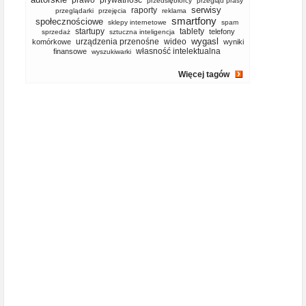
prawo
prywatność
przedsiębiorcy
przegląd prasy
serwisy
raporty
przeglądarki
przejęcia
reklama
smartfony
społecznościowe
sklepy internetowe
spam
startupy
tablety
telefony
sprzedaż
sztuczna inteligencja
wygasl
urządzenia przenośne
wideo
komórkowe
wyniki
własność intelektualna
finansowe
wyszukiwarki
Więcej tagów