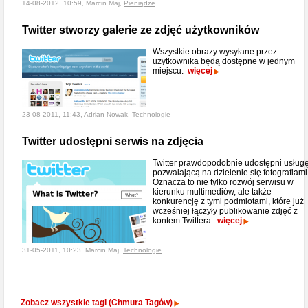
14-08-2012, 10:59, Marcin Maj,
Pieniądze
Twitter stworzy galerie ze zdjęć użytkowników
Wszystkie obrazy wysyłane przez
użytkownika będą dostępne w jednym
miejscu.
więcej
23-08-2011, 11:43, Adrian Nowak,
Technologie
Twitter udostępni serwis na zdjęcia
Twitter prawdopodobnie udostępni usług
pozwalającą na dzielenie się fotografiami
Oznacza to nie tylko rozwój serwisu w
kierunku multimediów, ale także
konkurencję z tymi podmiotami, które już
wcześniej łączyły publikowanie zdjęć z
kontem Twittera.
więcej
31-05-2011, 10:23, Marcin Maj,
Technologie
Zobacz wszystkie tagi (Chmura Tagów)