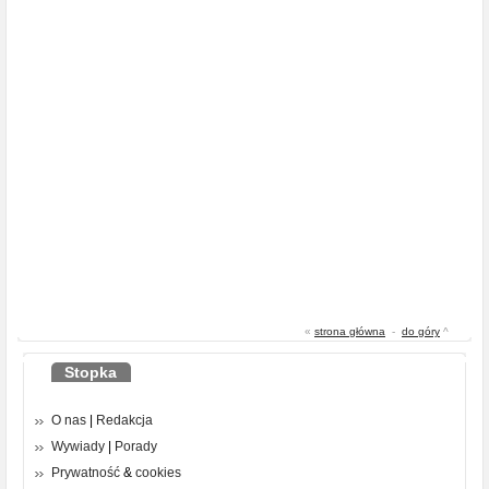
«
strona główna
-
do góry
^
Stopka
O nas
|
Redakcja
Wywiady
|
Porady
Prywatność
&
cookies