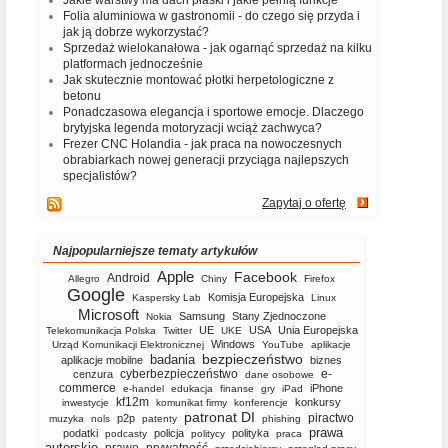
Jakie warstwy ma dach płaski i jakie pełnią funkcje
Folia aluminiowa w gastronomii - do czego się przyda i
jak ją dobrze wykorzystać?
Sprzedaż wielokanałowa - jak ogarnąć sprzedaż na kilku
platformach jednocześnie
Jak skutecznie montować płotki herpetologiczne z
betonu
Ponadczasowa elegancja i sportowe emocje. Dlaczego
brytyjska legenda motoryzacji wciąż zachwyca?
Frezer CNC Holandia - jak praca na nowoczesnych
obrabiarkach nowej generacji przyciąga najlepszych
specjalistów?
Zapytaj o ofertę
Najpopularniejsze tematy artykułów
Apple
Facebook
Android
Allegro
Chiny
Firefox
Google
Komisja Europejska
Kaspersky Lab
Linux
Microsoft
Samsung
Stany Zjednoczone
Nokia
UE
USA
Unia Europejska
Telekomunikacja Polska
Twitter
UKE
Windows
Urząd Komunikacji Elektronicznej
YouTube
aplikacje
bezpieczeństwo
badania
aplikacje mobilne
biznes
cyberbezpieczeństwo
e-
cenzura
dane osobowe
commerce
iPhone
e-handel
edukacja
finanse
gry
iPad
kf12m
konkursy
inwestycje
komunikat firmy
konferencje
patronat DI
piractwo
p2p
muzyka
nols
patenty
phishing
prawa
podatki
policja
polityka
podcasty
politycy
praca
autorskie