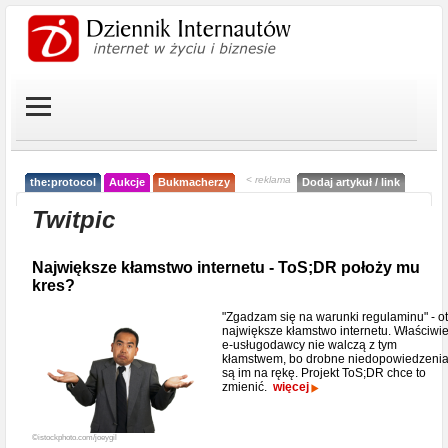
< reklama
the:protocol
Aukcje
Bukmacherzy
Dodaj artykuł / link
Twitpic
Największe kłamstwo internetu - ToS;DR położy mu
kres?
"Zgadzam się na warunki regulaminu" - o
największe kłamstwo internetu. Właściwi
e-usługodawcy nie walczą z tym
kłamstwem, bo drobne niedopowiedzeni
są im na rękę. Projekt ToS;DR chce to
zmienić.
więcej
©istockphoto.com/joeygil