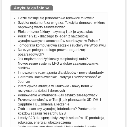
Artykuły gościnne
Gdzie stosuje się jednorazowe rękawice foliowe?
Szybka metamorfoza wnętrza. Tekstylia domowe, w które
naprawdę warto zainwestować
Elektroniczne faktury - czym są i jak je wystawiać
Porsche 911 - dlaczego to jeden z najcześciej
wynajmowanych samochodów sportowych w Polsce?
Tomografia komputerowa szczęki i żuchwy we Wrocławiu
Na czym polega obsługa prawna organizacji
pozarządowych?
Jak mądrze obniżyć koszty eksploatacji auta?
Nowoczesne systemy LPG w dobie zaawansowanych
silników
Innowacyjne rozwiązania dla sklepów - nowe standardy
Ceramika Bolesławiecka: Tradycja i Nowoczesność w
Jednym
Interaktywne atrakcje w Krakowie - nowy trend w
rozrywce dla dzieci i dorosłych
Pomówienie w internecie - jak szybko zareagować?
Przeszczep włosów w Turcji: jak planowanie 3D, DHI i
Sapphire FUE zmieniają leczenie
Zrób to sam czy wynajmij infobrokera? Porównanie
kosztów i czasu researchu B2B
Leady B2B dla specjalistycznych sektorów: IT, produkcja,
edukacja, energia i ubezpieczenia