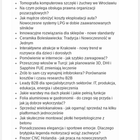
Tomografia komputerowa szczęki i żuchwy we Wrocławiu
Na czym polega obsługa prawna organizacji
pozarządowych?
Jak mądrze obniżyć koszty eksploatacji auta?
Nowoczesne systemy LPG w dobie zaawansowanych
silników
Innowacyjne rozwiązania dla sklepów - nowe standardy
Ceramika Bolesławiecka: Tradycja i Nowoczesność w
Jednym
Interaktywne atrakcje w Krakowie - nowy trend w
rozrywce dla dzieci i dorosłych
Pomówienie w internecie - jak szybko zareagować?
Przeszczep włosów w Turcji: jak planowanie 3D, DHI i
Sapphire FUE zmieniają leczenie
Zrób to sam czy wynajmij infobrokera? Porównanie
kosztów i czasu researchu B2B
Leady B2B dla specjalistycznych sektorów: IT, produkcja,
edukacja, energia i ubezpieczenia
Jakie warstwy ma dach płaski i jakie pełnią funkcje
Folia aluminiowa w gastronomii - do czego się przyda i
jak ją dobrze wykorzystać?
Sprzedaż wielokanałowa - jak ogarnąć sprzedaż na kilku
platformach jednocześnie
Jak skutecznie montować płotki herpetologiczne z
betonu
Ponadczasowa elegancja i sportowe emocje. Dlaczego
brytyjska legenda motoryzacji wciąż zachwyca?
Frezer CNC Holandia - jak praca na nowoczesnych