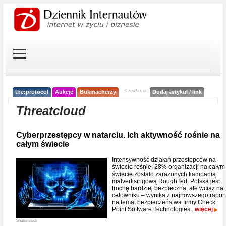
< reklama
the:protocol
Aukcje
Bukmacherzy
Dodaj artykuł / link
Threatcloud
Cyberprzestępcy w natarciu. Ich aktywność rośnie na
całym świecie
Intensywność działań przestępców na
świecie rośnie. 28% organizacji na całym
świecie zostało zarażonych kampanią
malvertisingową RoughTed. Polska jest
trochę bardziej bezpieczna, ale wciąż na
celowniku – wynika z najnowszego rapor
na temat bezpieczeństwa firmy Check
Point Software Technologies.
więcej
Shutterstock