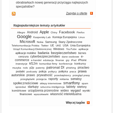
obrabiarkach nowej generacji przyciąga najlepszych
specjalistów?
Zapytaj o ofertę
Najpopularniejsze tematy artykułów
Apple
Facebook
Android
Allegro
Chiny
Firefox
Google
Komisja Europejska
Kaspersky Lab
Linux
Microsoft
Samsung
Stany Zjednoczone
Nokia
UE
USA
Unia Europejska
Telekomunikacja Polska
Twitter
UKE
Windows
Urząd Komunikacji Elektronicznej
YouTube
aplikacje
bezpieczeństwo
badania
aplikacje mobilne
biznes
cyberbezpieczeństwo
e-
cenzura
dane osobowe
commerce
iPhone
e-handel
edukacja
finanse
gry
iPad
kf12m
konkursy
inwestycje
komunikat firmy
konferencje
patronat DI
piractwo
p2p
muzyka
nols
patenty
phishing
prawa
podatki
policja
polityka
podcasty
politycy
praca
autorskie
prawo
prywatność
przedsiębiorcy
przegląd prasy
serwisy
raporty
przeglądarki
przejęcia
reklama
smartfony
społecznościowe
sklepy internetowe
spam
startupy
tablety
telefony
sprzedaż
sztuczna inteligencja
wygasl
urządzenia przenośne
wideo
komórkowe
wyniki
własność intelektualna
finansowe
wyszukiwarki
Więcej tagów