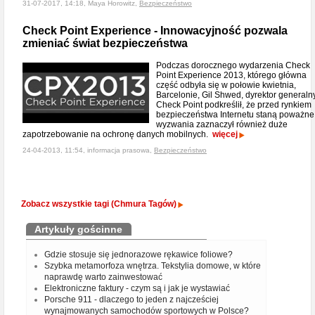
31-07-2017, 14:18, Maya Horowitz,
Bezpieczeństwo
Check Point Experience - Innowacyjność pozwala
zmieniać świat bezpieczeństwa
Podczas dorocznego wydarzenia Check
Point Experience 2013, którego główna
część odbyła się w połowie kwietnia,
Barcelonie, Gil Shwed, dyrektor generaln
Check Point podkreślił, że przed rynkiem
bezpieczeństwa Internetu staną poważne
wyzwania zaznaczył również duże
zapotrzebowanie na ochronę danych mobilnych.
więcej
24-04-2013, 11:54, informacja prasowa,
Bezpieczeństwo
Zobacz wszystkie tagi (Chmura Tagów)
Artykuły gościnne
Gdzie stosuje się jednorazowe rękawice foliowe?
Szybka metamorfoza wnętrza. Tekstylia domowe, w które
naprawdę warto zainwestować
Elektroniczne faktury - czym są i jak je wystawiać
Porsche 911 - dlaczego to jeden z najcześciej
wynajmowanych samochodów sportowych w Polsce?