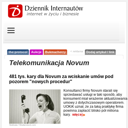
< reklama
the:protocol
Aukcje
Bukmacherzy
Dodaj artykuł / link
Telekomunikacja Novum
481 tys. kary dla Novum za wciskanie umów pod
pozorem "nowych procedur"
Konsultanci firmy Novum starali się
sprzedawać usługi w taki sposób, aby
konsument miał wrażenie aktualizowania
umowy z dotychczasowym operatorem.
UOKiK uznał, że za taką praktykę firma
powinna zapłacić blisko pół miliona
kary.
więcej
Stokkete / Shutterstock.com