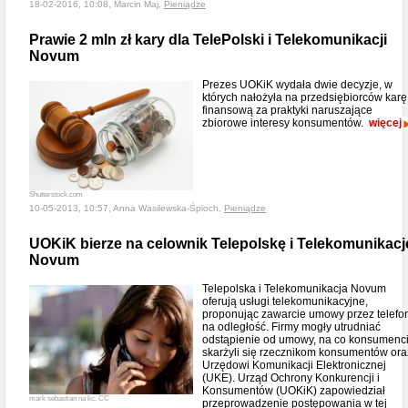
18-02-2016, 10:08, Marcin Maj,
Pieniądze
Prawie 2 mln zł kary dla TelePolski i Telekomunikacji
Novum
Prezes UOKiK wydała dwie decyzje, w
których nałożyła na przedsiębiorców karę
finansową za praktyki naruszające
zbiorowe interesy konsumentów.
więcej
Shutterstock.com
10-05-2013, 10:57, Anna Wasilewska-Śpioch,
Pieniądze
UOKiK bierze na celownik Telepolskę i Telekomunikacj
Novum
Telepolska i Telekomunikacja Novum
oferują usługi telekomunikacyjne,
proponując zawarcie umowy przez telefo
na odległość. Firmy mogły utrudniać
odstąpienie od umowy, na co konsumenc
skarżyli się rzecznikom konsumentów ora
Urzędowi Komunikacji Elektronicznej
(UKE). Urząd Ochrony Konkurencji i
Konsumentów (UOKiK) zapowiedział
mark sebastian na lic. CC
przeprowadzenie postępowania w tej