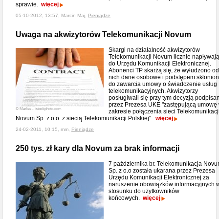
sprawie.
więcej
05-10-2012, 13:57, Marcin Maj,
Pieniądze
Uwaga na akwizytorów Telekomunikacji Novum
Skargi na działalność akwizytorów
Telekomunikacji Novum licznie napływaj
do Urzędu Komunikacji Elektronicznej.
Abonenci TP skarżą się, że wyłudzono od
nich dane osobowe i podstępem skłonio
do zawarcia umowy o świadczenie usług
telekomunikacyjnych. Akwizytorzy
posługiwali się przy tym decyzją podpisa
przez Prezesa UKE "zastępującą umowę
© Marlee - istockphoto.com
zakresie połączenia sieci Telekomunikacj
Novum Sp. z o.o. z siecią Telekomunikacji Polskiej".
więcej
24-02-2011, 10:15, mm,
Pieniądze
250 tys. zł kary dla Novum za brak informacji
7 października br. Telekomunikacja Nov
Sp. z o.o została ukarana przez Prezesa
Urzędu Komunikacji Elektronicznej za
naruszenie obowiązków informacyjnych 
stosunku do użytkowników
końcowych.
więcej