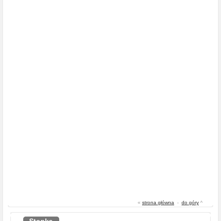
«
strona główna
-
do góry
^