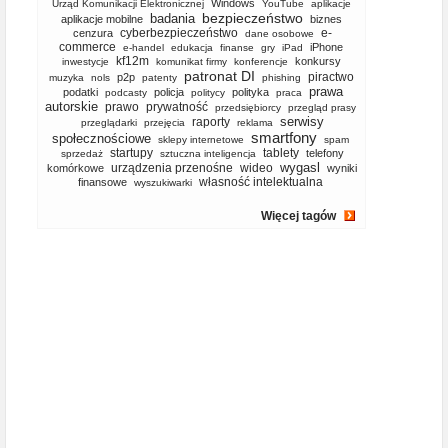
Windows
Urząd Komunikacji Elektronicznej
YouTube
aplikacje
bezpieczeństwo
badania
aplikacje mobilne
biznes
cyberbezpieczeństwo
e-
cenzura
dane osobowe
commerce
iPhone
e-handel
edukacja
finanse
gry
iPad
kf12m
konkursy
inwestycje
komunikat firmy
konferencje
patronat DI
piractwo
p2p
muzyka
nols
patenty
phishing
prawa
podatki
policja
polityka
podcasty
politycy
praca
autorskie
prawo
prywatność
przedsiębiorcy
przegląd prasy
serwisy
raporty
przeglądarki
przejęcia
reklama
smartfony
społecznościowe
sklepy internetowe
spam
startupy
tablety
telefony
sprzedaż
sztuczna inteligencja
wygasl
urządzenia przenośne
wideo
komórkowe
wyniki
własność intelektualna
finansowe
wyszukiwarki
Więcej tagów