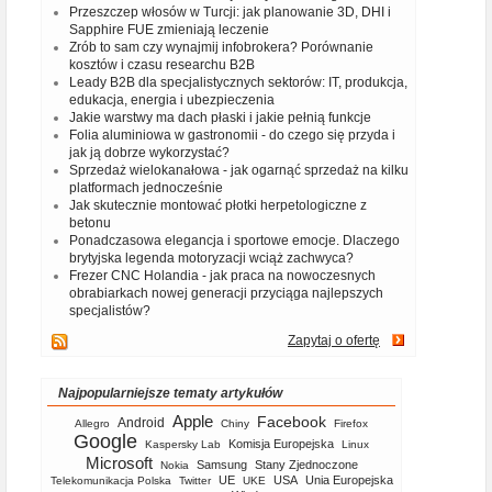
Przeszczep włosów w Turcji: jak planowanie 3D, DHI i
Sapphire FUE zmieniają leczenie
Zrób to sam czy wynajmij infobrokera? Porównanie
kosztów i czasu researchu B2B
Leady B2B dla specjalistycznych sektorów: IT, produkcja,
edukacja, energia i ubezpieczenia
Jakie warstwy ma dach płaski i jakie pełnią funkcje
Folia aluminiowa w gastronomii - do czego się przyda i
jak ją dobrze wykorzystać?
Sprzedaż wielokanałowa - jak ogarnąć sprzedaż na kilku
platformach jednocześnie
Jak skutecznie montować płotki herpetologiczne z
betonu
Ponadczasowa elegancja i sportowe emocje. Dlaczego
brytyjska legenda motoryzacji wciąż zachwyca?
Frezer CNC Holandia - jak praca na nowoczesnych
obrabiarkach nowej generacji przyciąga najlepszych
specjalistów?
Zapytaj o ofertę
Najpopularniejsze tematy artykułów
Apple
Facebook
Android
Allegro
Chiny
Firefox
Google
Komisja Europejska
Kaspersky Lab
Linux
Microsoft
Samsung
Stany Zjednoczone
Nokia
UE
USA
Unia Europejska
Telekomunikacja Polska
Twitter
UKE