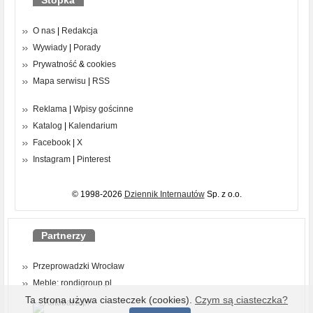
Stopka
O nas
|
Redakcja
Wywiady
|
Porady
Prywatność
&
cookies
Mapa serwisu
|
RSS
Reklama
|
Wpisy gościnne
Katalog
|
Kalendarium
Facebook
|
X
Instagram
|
Pinterest
© 1998-2026
Dziennik Internautów
Sp. z o.o.
Partnerzy
Przeprowadzki Wrocław
Meble: rondigroup.pl
Ta strona używa ciasteczek (cookies).
Czym są ciasteczka?