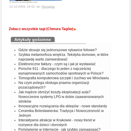
© arturbo at istockphoto.com
12-10-2009, 16:52, dk,
Pieniądze
Zobacz wszystkie tagi (Chmura Tagów)
Artykuły gościnne
Gdzie stosuje się jednorazowe rękawice foliowe?
Szybka metamorfoza wnętrza. Tekstylia domowe, w które
naprawdę warto zainwestować
Elektroniczne faktury - czym są i jak je wystawiać
Porsche 911 - dlaczego to jeden z najcześciej
wynajmowanych samochodów sportowych w Polsce?
Tomografia komputerowa szczęki i żuchwy we Wrocławiu
Na czym polega obsługa prawna organizacji
pozarządowych?
Jak mądrze obniżyć koszty eksploatacji auta?
Nowoczesne systemy LPG w dobie zaawansowanych
silników
Innowacyjne rozwiązania dla sklepów - nowe standardy
Ceramika Bolesławiecka: Tradycja i Nowoczesność w
Jednym
Interaktywne atrakcje w Krakowie - nowy trend w
rozrywce dla dzieci i dorosłych
Pomówienie w internecie - jak szybko zareagować?