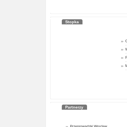
Stopka
O
P
M
Partnerzy
Przeprowadzki Wrocław