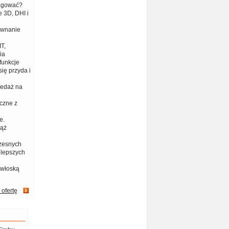
eagować?
 3D, DHI i
ównanie
T,
ia
funkcje
ię przyda i
zedaż na
czne z
e.
iąż
zesnych
jlepszych
 włoską
 ofertę