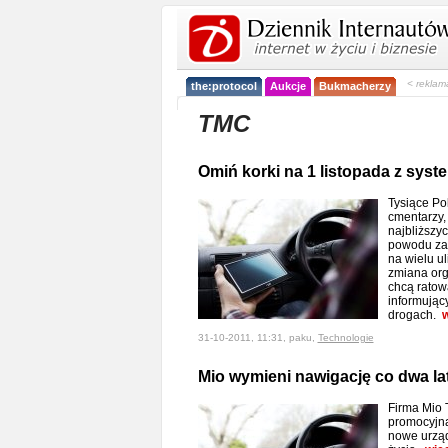
< reklam
the:protocol
Aukcje
Bukmacherzy
TMC
Omiń korki na 1 listopada z sy
Tysiące Po
cmentarzy,
najbliższyc
powodu zam
na wielu u
zmiana org
chcą ratow
informując
drogach.
w
31-10-2011, 11:31, paku,
Technologie
Mio wymieni nawigację co dwa la
Firma Mio 
promocyjną
nowe urzą