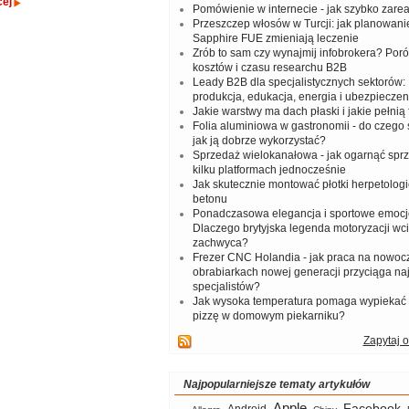
cej
Pomówienie w internecie - jak szybko zar
Przeszczep włosów w Turcji: jak planowanie
Sapphire FUE zmieniają leczenie
Zrób to sam czy wynajmij infobrokera? Por
kosztów i czasu researchu B2B
Leady B2B dla specjalistycznych sektorów: I
produkcja, edukacja, energia i ubezpieczen
Jakie warstwy ma dach płaski i jakie pełnią 
Folia aluminiowa w gastronomii - do czego s
jak ją dobrze wykorzystać?
Sprzedaż wielokanałowa - jak ogarnąć spr
kilku platformach jednocześnie
Jak skutecznie montować płotki herpetologi
betonu
Ponadczasowa elegancja i sportowe emocj
Dlaczego brytyjska legenda motoryzacji wc
zachwyca?
Frezer CNC Holandia - jak praca na nowoc
obrabiarkach nowej generacji przyciąga na
specjalistów?
Jak wysoka temperatura pomaga wypiekać
pizzę w domowym piekarniku?
Zapytaj o
Najpopularniejsze tematy artykułów
Apple
Facebook