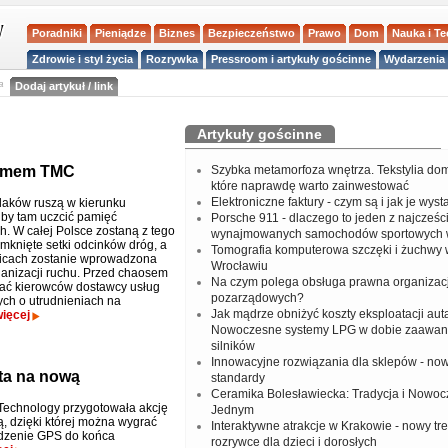
Poradniki
Pieniądze
Biznes
Bezpieczeństwo
Prawo
Dom
Nauka i T
Zdrowie i styl życia
Rozrywka
Pressroom i artykuły gościnne
Wydarzenia 
a
Dodaj artykuł / link
Artykuły gościnne
stemem TMC
Szybka metamorfoza wnętrza. Tekstylia do
które naprawdę warto zainwestować
Elektroniczne faktury - czym są i jak je wys
laków ruszą w kierunku
 by tam uczcić pamięć
Porsche 911 - dlaczego to jeden z najcześci
h. W całej Polsce zostaną z tego
wynajmowanych samochodów sportowych 
knięte setki odcinków dróg, a
Tomografia komputerowa szczęki i żuchwy
licach zostanie wprowadzona
Wrocławiu
anizacji ruchu. Przed chaosem
Na czym polega obsługa prawna organizacj
ać kierowców dostawcy usług
pozarządowych?
ych o utrudnieniach na
Jak mądrze obniżyć koszty eksploatacji aut
ięcej
Nowoczesne systemy LPG w dobie zaawa
silników
Innowacyjne rozwiązania dla sklepów - no
ta na nową
standardy
Ceramika Bolesławiecka: Tradycja i Nowo
Technology przygotowała akcję
Jednym
, dzięki której można wygrać
Interaktywne atrakcje w Krakowie - nowy tr
dzenie GPS do końca
rozrywce dla dzieci i dorosłych