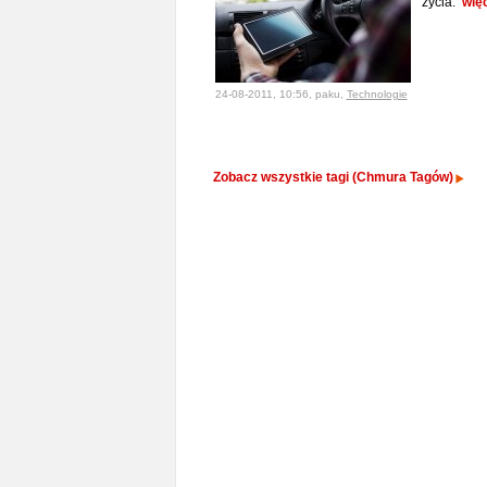
życia.
wię
24-08-2011, 10:56, paku,
Technologie
Zobacz wszystkie tagi (Chmura Tagów)