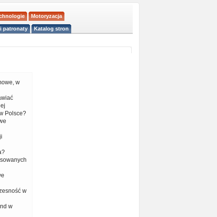
echnologie
Motoryzacja
i patronaty
Katalog stron
mowe, w
tawiać
ej
w Polsce?
 we
i
a?
nsowanych
we
czesność w
end w