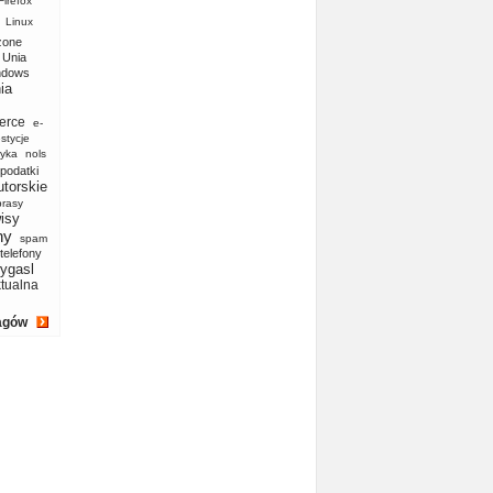
Firefox
Linux
zone
Unia
ndows
ia
erce
e-
stycje
yka
nols
podatki
utorskie
prasy
isy
ny
spam
telefony
ygasl
ktualna
agów