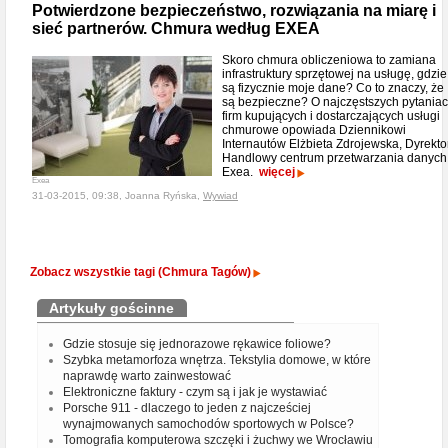
Potwierdzone bezpieczeństwo, rozwiązania na miarę i
sieć partnerów. Chmura według EXEA
Skoro chmura obliczeniowa to zamiana
infrastruktury sprzętowej na usługę, gdzie
są fizycznie moje dane? Co to znaczy, że
są bezpieczne? O najczęstszych pytania
firm kupujących i dostarczających usługi
chmurowe opowiada Dziennikowi
Internautów Elżbieta Zdrojewska, Dyrekto
Handlowy centrum przetwarzania danych
Exea.
więcej
Exea
31-03-2015, 09:38, Joanna Ryńska,
Wywiad
Zobacz wszystkie tagi (Chmura Tagów)
Artykuły gościnne
Gdzie stosuje się jednorazowe rękawice foliowe?
Szybka metamorfoza wnętrza. Tekstylia domowe, w które
naprawdę warto zainwestować
Elektroniczne faktury - czym są i jak je wystawiać
Porsche 911 - dlaczego to jeden z najcześciej
wynajmowanych samochodów sportowych w Polsce?
Tomografia komputerowa szczęki i żuchwy we Wrocławiu