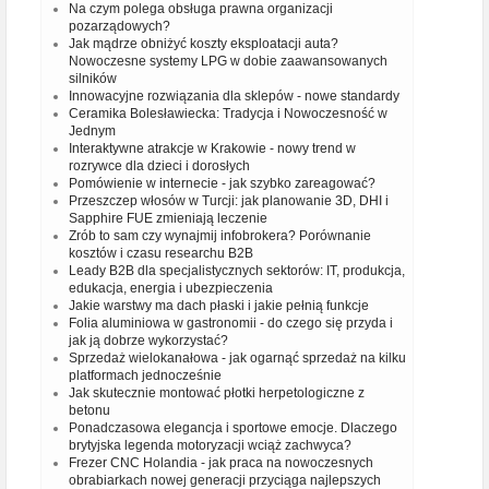
Na czym polega obsługa prawna organizacji
pozarządowych?
Jak mądrze obniżyć koszty eksploatacji auta?
Nowoczesne systemy LPG w dobie zaawansowanych
silników
Innowacyjne rozwiązania dla sklepów - nowe standardy
Ceramika Bolesławiecka: Tradycja i Nowoczesność w
Jednym
Interaktywne atrakcje w Krakowie - nowy trend w
rozrywce dla dzieci i dorosłych
Pomówienie w internecie - jak szybko zareagować?
Przeszczep włosów w Turcji: jak planowanie 3D, DHI i
Sapphire FUE zmieniają leczenie
Zrób to sam czy wynajmij infobrokera? Porównanie
kosztów i czasu researchu B2B
Leady B2B dla specjalistycznych sektorów: IT, produkcja,
edukacja, energia i ubezpieczenia
Jakie warstwy ma dach płaski i jakie pełnią funkcje
Folia aluminiowa w gastronomii - do czego się przyda i
jak ją dobrze wykorzystać?
Sprzedaż wielokanałowa - jak ogarnąć sprzedaż na kilku
platformach jednocześnie
Jak skutecznie montować płotki herpetologiczne z
betonu
Ponadczasowa elegancja i sportowe emocje. Dlaczego
brytyjska legenda motoryzacji wciąż zachwyca?
Frezer CNC Holandia - jak praca na nowoczesnych
obrabiarkach nowej generacji przyciąga najlepszych