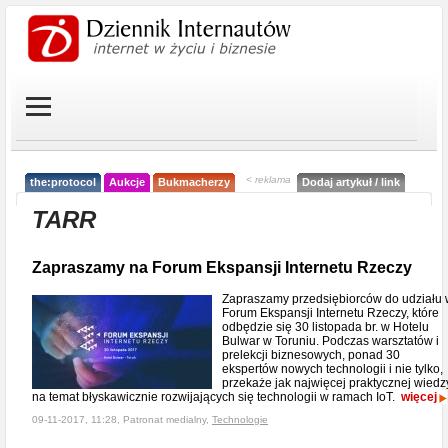
< reklama
the:protocol
Aukcje
Bukmacherzy
Dodaj artykuł / link
TARR
Zapraszamy na Forum Ekspansji Internetu Rzeczy
Zapraszamy przedsiębiorców do udziału
Forum Ekspansji Internetu Rzeczy, które
odbędzie się 30 listopada br. w Hotelu
Bulwar w Toruniu. Podczas warsztatów i
prelekcji biznesowych, ponad 30
ekspertów nowych technologii i nie tylko,
przekaże jak najwięcej praktycznej wiedz
na temat błyskawicznie rozwijających się technologii w ramach IoT.
więcej
09-11-2017, 11:28, Patronat medialny,
Technologie