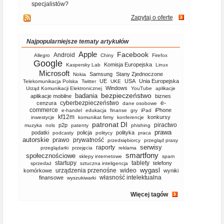
specjalistów?
Zapytaj o ofertę
Najpopularniejsze tematy artykułów
Apple
Facebook
Android
Allegro
Chiny
Firefox
Google
Komisja Europejska
Kaspersky Lab
Linux
Microsoft
Samsung
Stany Zjednoczone
Nokia
UE
USA
Unia Europejska
Telekomunikacja Polska
Twitter
UKE
Windows
Urząd Komunikacji Elektronicznej
YouTube
aplikacje
bezpieczeństwo
badania
aplikacje mobilne
biznes
cyberbezpieczeństwo
e-
cenzura
dane osobowe
commerce
iPhone
e-handel
edukacja
finanse
gry
iPad
kf12m
konkursy
inwestycje
komunikat firmy
konferencje
patronat DI
piractwo
p2p
muzyka
nols
patenty
phishing
prawa
podatki
policja
polityka
podcasty
politycy
praca
autorskie
prawo
prywatność
przedsiębiorcy
przegląd prasy
serwisy
raporty
przeglądarki
przejęcia
reklama
smartfony
społecznościowe
sklepy internetowe
spam
startupy
tablety
telefony
sprzedaż
sztuczna inteligencja
wygasl
urządzenia przenośne
wideo
komórkowe
wyniki
własność intelektualna
finansowe
wyszukiwarki
Więcej tagów