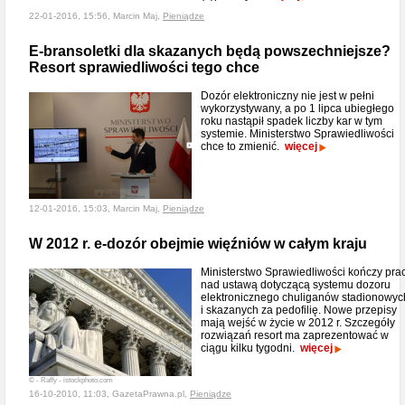
22-01-2016, 15:56, Marcin Maj,
Pieniądze
E-bransoletki dla skazanych będą powszechniejsze?
Resort sprawiedliwości tego chce
Dozór elektroniczny nie jest w pełni
wykorzystywany, a po 1 lipca ubiegłego
roku nastąpił spadek liczby kar w tym
systemie. Ministerstwo Sprawiedliwości
chce to zmienić.
więcej
12-01-2016, 15:03, Marcin Maj,
Pieniądze
W 2012 r. e-dozór obejmie więźniów w całym kraju
Ministerstwo Sprawiedliwości kończy pra
nad ustawą dotyczącą systemu dozoru
elektronicznego chuliganów stadionowyc
i skazanych za pedofilię. Nowe przepisy
mają wejść w życie w 2012 r. Szczegóły
rozwiązań resort ma zaprezentować w
ciągu kilku tygodni.
więcej
© - Raffy - istockphoto.com
16-10-2010, 11:03, GazetaPrawna.pl,
Pieniądze