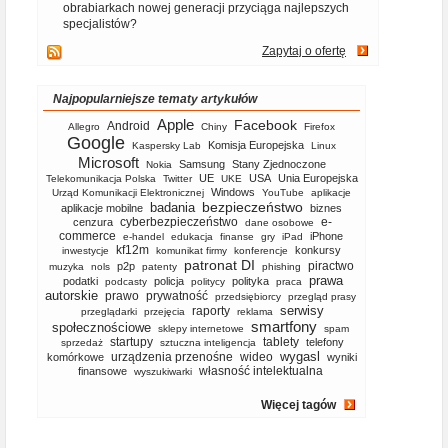
obrabiarkach nowej generacji przyciąga najlepszych
specjalistów?
Zapytaj o ofertę
Najpopularniejsze tematy artykułów
Apple
Facebook
Android
Allegro
Chiny
Firefox
Google
Komisja Europejska
Kaspersky Lab
Linux
Microsoft
Samsung
Stany Zjednoczone
Nokia
UE
USA
Unia Europejska
Telekomunikacja Polska
Twitter
UKE
Windows
Urząd Komunikacji Elektronicznej
YouTube
aplikacje
bezpieczeństwo
badania
aplikacje mobilne
biznes
cyberbezpieczeństwo
e-
cenzura
dane osobowe
commerce
iPhone
e-handel
edukacja
finanse
gry
iPad
kf12m
konkursy
inwestycje
komunikat firmy
konferencje
patronat DI
piractwo
p2p
muzyka
nols
patenty
phishing
prawa
podatki
policja
polityka
podcasty
politycy
praca
autorskie
prawo
prywatność
przedsiębiorcy
przegląd prasy
serwisy
raporty
przeglądarki
przejęcia
reklama
smartfony
społecznościowe
sklepy internetowe
spam
startupy
tablety
telefony
sprzedaż
sztuczna inteligencja
wygasl
urządzenia przenośne
wideo
komórkowe
wyniki
własność intelektualna
finansowe
wyszukiwarki
Więcej tagów