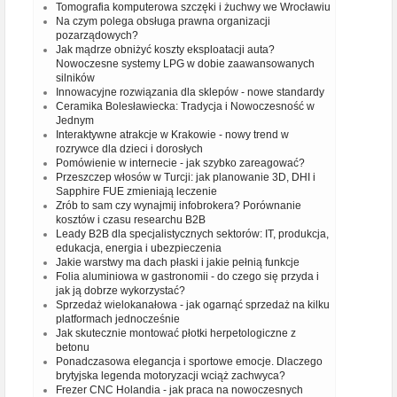
Tomografia komputerowa szczęki i żuchwy we Wrocławiu
Na czym polega obsługa prawna organizacji
pozarządowych?
Jak mądrze obniżyć koszty eksploatacji auta?
Nowoczesne systemy LPG w dobie zaawansowanych
silników
Innowacyjne rozwiązania dla sklepów - nowe standardy
Ceramika Bolesławiecka: Tradycja i Nowoczesność w
Jednym
Interaktywne atrakcje w Krakowie - nowy trend w
rozrywce dla dzieci i dorosłych
Pomówienie w internecie - jak szybko zareagować?
Przeszczep włosów w Turcji: jak planowanie 3D, DHI i
Sapphire FUE zmieniają leczenie
Zrób to sam czy wynajmij infobrokera? Porównanie
kosztów i czasu researchu B2B
Leady B2B dla specjalistycznych sektorów: IT, produkcja,
edukacja, energia i ubezpieczenia
Jakie warstwy ma dach płaski i jakie pełnią funkcje
Folia aluminiowa w gastronomii - do czego się przyda i
jak ją dobrze wykorzystać?
Sprzedaż wielokanałowa - jak ogarnąć sprzedaż na kilku
platformach jednocześnie
Jak skutecznie montować płotki herpetologiczne z
betonu
Ponadczasowa elegancja i sportowe emocje. Dlaczego
brytyjska legenda motoryzacji wciąż zachwyca?
Frezer CNC Holandia - jak praca na nowoczesnych