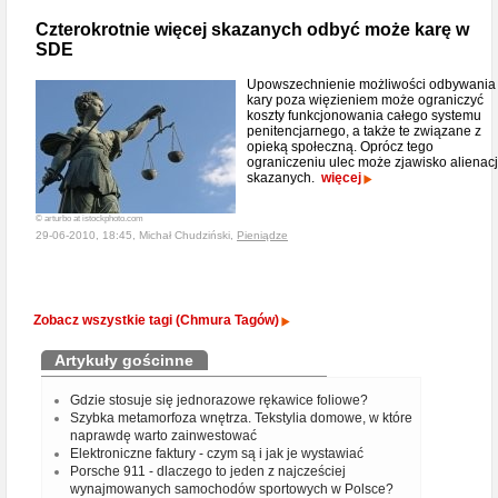
Czterokrotnie więcej skazanych odbyć może karę w
SDE
Upowszechnienie możliwości odbywania
kary poza więzieniem może ograniczyć
koszty funkcjonowania całego systemu
penitencjarnego, a także te związane z
opieką społeczną. Oprócz tego
ograniczeniu ulec może zjawisko alienacj
skazanych.
więcej
© arturbo at istockphoto.com
29-06-2010, 18:45, Michał Chudziński,
Pieniądze
Zobacz wszystkie tagi (Chmura Tagów)
Artykuły gościnne
Gdzie stosuje się jednorazowe rękawice foliowe?
Szybka metamorfoza wnętrza. Tekstylia domowe, w które
naprawdę warto zainwestować
Elektroniczne faktury - czym są i jak je wystawiać
Porsche 911 - dlaczego to jeden z najcześciej
wynajmowanych samochodów sportowych w Polsce?