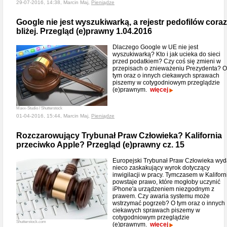
29-07-2016, 14:38, Marcin Maj,
Pieniądze
Google nie jest wyszukiwarką, a rejestr pedofilów coraz
bliżej. Przegląd (e)prawny 1.04.2016
Dlaczego Google w UE nie jest
wyszukiwarką? Kto i jak ucieka do sieci
przed podatkiem? Czy coś się zmieni w
przepisach o znieważeniu Prezydenta? O
tym oraz o innych ciekawych sprawach
piszemy w cotygodniowym przeglądzie
(e)prawnym.
więcej
Maxx-Studio / Shutterstock
01-04-2016, 15:44, Marcin Maj,
Pieniądze
Rozczarowujący Trybunał Praw Człowieka? Kalifornia
przeciwko Apple? Przegląd (e)prawny cz. 15
Europejski Trybunał Praw Człowieka wyd
nieco zaskakujący wyrok dotyczący
inwigilacji w pracy. Tymczasem w Kaliforni
powstaje prawo, które mogłoby uczynić
iPhone'a urządzeniem niezgodnym z
prawem. Czy awaria systemu może
wstrzymać pogrzeb? O tym oraz o innych
ciekawych sprawach piszemy w
cotygodniowym przeglądzie
Shutterstock.com
(e)prawnym.
więcej