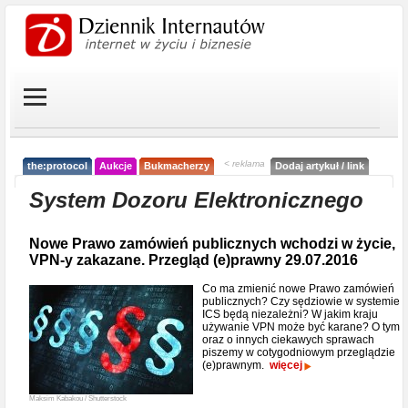
< reklama
the:protocol
Aukcje
Bukmacherzy
Dodaj artykuł / link
System Dozoru Elektronicznego
Nowe Prawo zamówień publicznych wchodzi w życie,
VPN-y zakazane. Przegląd (e)prawny 29.07.2016
Co ma zmienić nowe Prawo zamówień
publicznych? Czy sędziowie w systemie
ICS będą niezależni? W jakim kraju
używanie VPN może być karane? O tym
oraz o innych ciekawych sprawach
piszemy w cotygodniowym przeglądzie
(e)prawnym.
więcej
Maksim Kabakou / Shutterstock