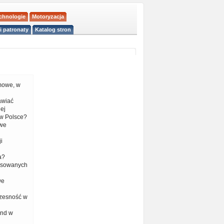
echnologie
Motoryzacja
i patronaty
Katalog stron
mowe, w
tawiać
ej
w Polsce?
 we
i
a?
nsowanych
we
czesność w
end w