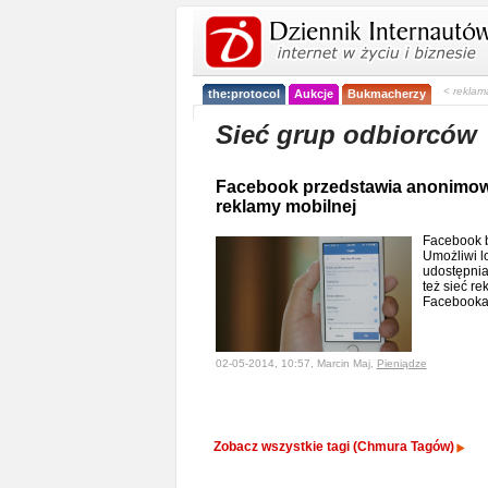
< reklam
the:protocol
Aukcje
Bukmacherzy
Sieć grup odbiorców
Facebook przedstawia anonimowe
reklamy mobilnej
Facebook b
Umożliwi l
udostępni
też sieć re
Facebook
02-05-2014, 10:57, Marcin Maj,
Pieniądze
Zobacz wszystkie tagi (Chmura Tagów)