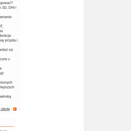
eagować?
 3D, DHI i
ównanie
T,
ia
funkcje
ię przyda i
zedaż na
czne z
e.
iąż
zesnych
jlepszych
 włoską
 ofertę