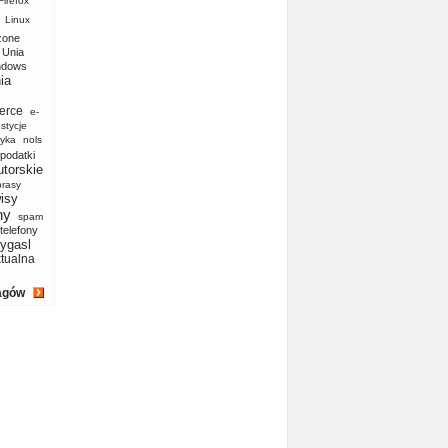
Firefox
Linux
zone
Unia
ndows
ia
erce
e-
stycje
yka
nols
podatki
utorskie
prasy
isy
ny
spam
telefony
ygasl
ktualna
agów