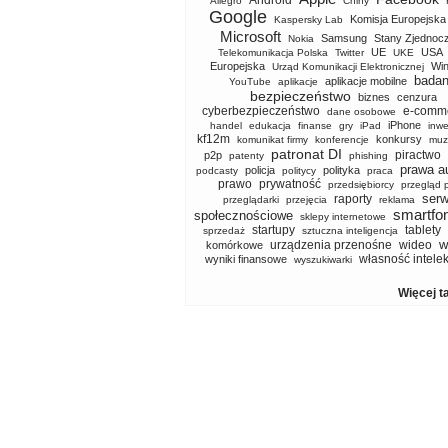
Android
Allegro
Chiny
Google
Komisja Europejska
Kaspersky Lab
Microsoft
Samsung
Stany Zjednoc
Nokia
UE
USA
Telekomunikacja Polska
Twitter
UKE
Europejska
Wi
Urząd Komunikacji Elektronicznej
badan
aplikacje mobilne
YouTube
aplikacje
bezpieczeństwo
biznes
cenzura
cyberbezpieczeństwo
e-comm
dane osobowe
iPhone
handel
edukacja
finanse
gry
iPad
inwe
kf12m
konkursy
komunikat firmy
konferencje
muz
patronat DI
piractwo
p2p
patenty
phishing
prawa a
policja
polityka
podcasty
politycy
praca
prawo
prywatność
przedsiębiorcy
przegląd 
serw
raporty
przeglądarki
przejęcia
reklama
smartfo
społecznościowe
sklepy internetowe
startupy
tablety
sprzedaż
sztuczna inteligencja
w
urządzenia przenośne
wideo
komórkowe
własność intele
wyniki finansowe
wyszukiwarki
Więcej t