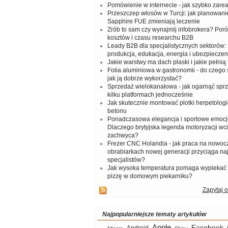
Pomówienie w internecie - jak szybko zar
Przeszczep włosów w Turcji: jak planowanie
Sapphire FUE zmieniają leczenie
Zrób to sam czy wynajmij infobrokera? Por
kosztów i czasu researchu B2B
Leady B2B dla specjalistycznych sektorów: I
produkcja, edukacja, energia i ubezpieczen
Jakie warstwy ma dach płaski i jakie pełnią 
Folia aluminiowa w gastronomii - do czego s
jak ją dobrze wykorzystać?
Sprzedaż wielokanałowa - jak ogarnąć spr
kilku platformach jednocześnie
Jak skutecznie montować płotki herpetologi
betonu
Ponadczasowa elegancja i sportowe emocj
Dlaczego brytyjska legenda motoryzacji wc
zachwyca?
Frezer CNC Holandia - jak praca na nowoc
obrabiarkach nowej generacji przyciąga na
specjalistów?
Jak wysoka temperatura pomaga wypiekać
pizzę w domowym piekarniku?
Zapytaj o
Najpopularniejsze tematy artykułów
Apple
Facebook