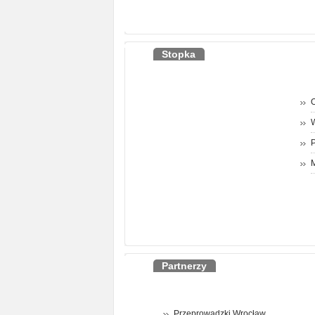
Stopka
O
P
M
Partnerzy
Przeprowadzki Wrocław