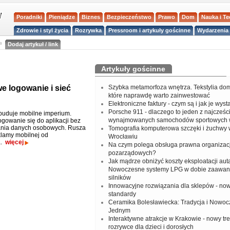
Poradniki
Pieniądze
Biznes
Bezpieczeństwo
Prawo
Dom
Nauka i T
Zdrowie i styl życia
Rozrywka
Pressroom i artykuły gościnne
Wydarzenia 
a
Dodaj artykuł / link
Artykuły gościnne
 logowanie i sieć
Szybka metamorfoza wnętrza. Tekstylia do
które naprawdę warto zainwestować
Elektroniczne faktury - czym są i jak je wys
Porsche 911 - dlaczego to jeden z najcześci
uduje mobilne imperium.
wynajmowanych samochodów sportowych 
ogowanie się do aplikacji bez
ania danych osobowych. Rusza
Tomografia komputerowa szczęki i żuchwy
klamy mobilnej od
Wrocławiu
a.
więcej
Na czym polega obsługa prawna organizacj
pozarządowych?
Jak mądrze obniżyć koszty eksploatacji aut
Nowoczesne systemy LPG w dobie zaawa
silników
Innowacyjne rozwiązania dla sklepów - no
standardy
Ceramika Bolesławiecka: Tradycja i Nowo
Jednym
Interaktywne atrakcje w Krakowie - nowy tr
rozrywce dla dzieci i dorosłych