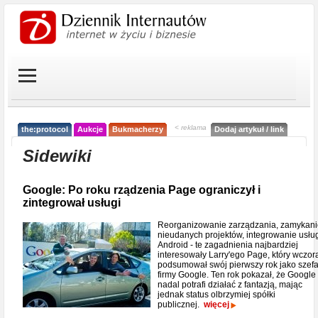
< reklama
the:protocol
Aukcje
Bukmacherzy
Dodaj artykuł / link
Sidewiki
Google: Po roku rządzenia Page ograniczył i
zintegrował usługi
Reorganizowanie zarządzania, zamykani
nieudanych projektów, integrowanie usłu
Android - te zagadnienia najbardziej
interesowały Larry'ego Page, który wczor
podsumował swój pierwszy rok jako szef
firmy Google. Ten rok pokazał, że Google
nadal potrafi działać z fantazją, mając
jednak status olbrzymiej spółki
publicznej.
więcej