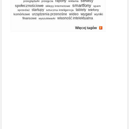
serwisy
raporty
przeglądarki
przejęcia
reklama
smartfony
społecznościowe
sklepy internetowe
spam
startupy
tablety
telefony
sprzedaż
sztuczna inteligencja
wygasl
urządzenia przenośne
wideo
komórkowe
wyniki
własność intelektualna
finansowe
wyszukiwarki
Więcej tagów