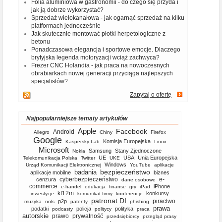
Folia aluminiowa w gastronomii - do czego się przyda i
jak ją dobrze wykorzystać?
Sprzedaż wielokanałowa - jak ogarnąć sprzedaż na kilku
platformach jednocześnie
Jak skutecznie montować płotki herpetologiczne z
betonu
Ponadczasowa elegancja i sportowe emocje. Dlaczego
brytyjska legenda motoryzacji wciąż zachwyca?
Frezer CNC Holandia - jak praca na nowoczesnych
obrabiarkach nowej generacji przyciąga najlepszych
specjalistów?
Zapytaj o ofertę
Najpopularniejsze tematy artykułów
Apple
Facebook
Android
Allegro
Chiny
Firefox
Google
Komisja Europejska
Kaspersky Lab
Linux
Microsoft
Samsung
Stany Zjednoczone
Nokia
UE
USA
Unia Europejska
Telekomunikacja Polska
Twitter
UKE
Windows
Urząd Komunikacji Elektronicznej
YouTube
aplikacje
bezpieczeństwo
badania
aplikacje mobilne
biznes
cyberbezpieczeństwo
e-
cenzura
dane osobowe
commerce
iPhone
e-handel
edukacja
finanse
gry
iPad
kf12m
konkursy
inwestycje
komunikat firmy
konferencje
patronat DI
piractwo
p2p
muzyka
nols
patenty
phishing
prawa
podatki
policja
polityka
podcasty
politycy
praca
autorskie
prawo
prywatność
przedsiębiorcy
przegląd prasy