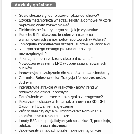
Artykuły gościnne
Gdzie stosuje się jednorazowe rękawice foliowe?
Szybka metamorfoza wnętrza. Tekstylia domowe, w które
naprawdę warto zainwestować
Elektroniczne faktury - czym są i jak je wystawiać
Porsche 911 - dlaczego to jeden z najcześciej
wynajmowanych samochodów sportowych w Polsce?
Tomografia komputerowa szczęki i żuchwy we Wrocławiu
Na czym polega obsługa prawna organizacji
pozarządowych?
Jak mądrze obniżyć koszty eksploatacji auta?
Nowoczesne systemy LPG w dobie zaawansowanych
silników
Innowacyjne rozwiązania dla sklepów - nowe standardy
Ceramika Bolesławiecka: Tradycja i Nowoczesność w
Jednym
Interaktywne atrakcje w Krakowie - nowy trend w
rozrywce dla dzieci i dorosłych
Pomówienie w internecie - jak szybko zareagować?
Przeszczep włosów w Turcji: jak planowanie 3D, DHI i
Sapphire FUE zmieniają leczenie
Zrób to sam czy wynajmij infobrokera? Porównanie
kosztów i czasu researchu B2B
Leady B2B dla specjalistycznych sektorów: IT, produkcja,
edukacja, energia i ubezpieczenia
Jakie warstwy ma dach płaski i jakie pełnią funkcje