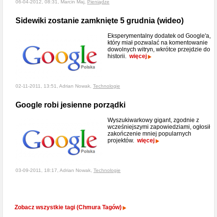
06-04-2012, 08:31, Marcin Maj,
Pieniądze
Sidewiki zostanie zamknięte 5 grudnia (wideo)
Eksperymentalny dodatek od Google'a,
który miał pozwalać na komentowanie
dowolnych witryn, wkrótce przejdzie do
historii.
więcej
02-11-2011, 13:51, Adrian Nowak,
Technologie
Google robi jesienne porządki
Wyszukiwarkowy gigant, zgodnie z
wcześniejszymi zapowiedziami, ogłosił
zakończenie mniej popularnych
projektów.
więcej
03-09-2011, 18:17, Adrian Nowak,
Technologie
Zobacz wszystkie tagi (Chmura Tagów)