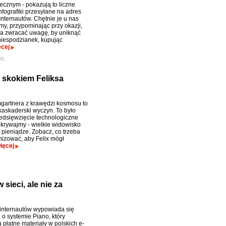
ecznym - pokazują to liczne
nfografiki przesyłane na adres
Internautów. Chętnie je u nas
my, przypominając przy okazji,
ba zwracać uwagę, by uniknąć
niespodzianek, kupując
ęcej
G,
a skokiem Feliksa
artnera z krawędzi kosmosu to
 kaskaderski wyczyn. To było
zedsięwzięcie technologiczne
ukrywajmy - wielkie widowisko
 pieniądze. Zobacz, co trzeba
nizować, aby Felix mógł
ięcej
sieci, ale nie za
internautów wypowiada się
 o systemie Piano, który
płatne materiały w polskich e-