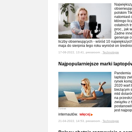
Największ
obserwują
polskim Tik
natomiast 
którego lic
ostatnich t
proc., jak 
Żadne inn
generuje o
liczby obserwujących - wśród 10 największych
maja do sierpnia tego roku wyniósł on średni
17-08-2022, 13:41, pressroom ,
Technologie
Najpopularniejsze marki laptopó
Pandemia s
laptopy zw
rynek kom
2020 wart 
bieżącym s
mld dolaró
na przestrz
związku z 
postanowił 
Fortinet
jest najpop
internautów.
więcej
21-04-2022, 14:53, pressroom ,
Technologie