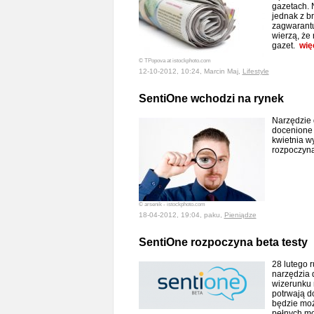
gazetach. 
jednak z b
zagwarantuj
wierzą, że
gazet.
wię
© TPopova at istockphoto.com
12-10-2012, 10:24, Marcin Maj,
Lifestyle
SentiOne wchodzi na rynek
Narzędzie 
docenione 
kwietnia wy
rozpoczyn
© arsenik - istockphoto.com
18-04-2012, 19:04, paku,
Pieniądze
SentiOne rozpoczyna beta testy
28 lutego r
narzędzia 
wizerunku m
potrwają do
będzie moż
pełnych moż