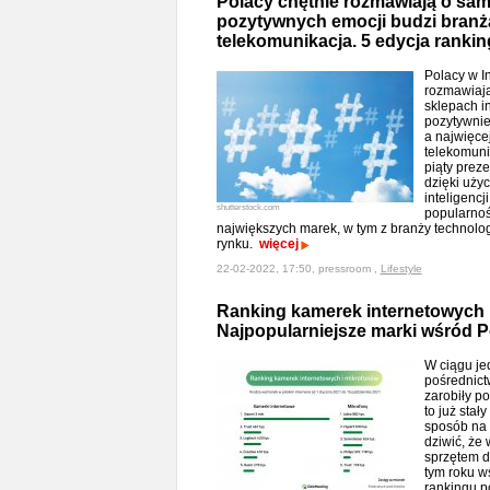
Polacy chętnie rozmawiają o sa
pozytywnych emocji budzi bran
telekomunikacja. 5 edycja rankin
Polacy w In
rozmawiają
sklepach i
pozytywnie
a najwięce
telekomuni
piąty preze
dzięki uży
inteligenc
shutterstock.com
popularnoś
największych marek, w tym z branży technolo
rynku.
więcej
22-02-2022, 17:50, pressroom ,
Lifestyle
Ranking kamerek internetowych 
Najpopularniejsze marki wśród P
W ciągu je
pośrednict
zarobiły po
to już stał
sposób na 
dziwić, że
sprzętem d
tym roku w
rankingu p