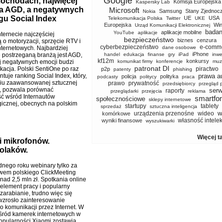
Google
mochodach, najwięcej
Komisja Europejska
Kaspersky Lab
ża AGD, a negatywnych
Microsoft
Samsung
Stany Zjednoc
Nokia
gu Social Index
UE
USA
Telekomunikacja Polska
Twitter
UKE
Europejska
Wi
Urząd Komunikacji Elektronicznej
badan
aplikacje mobilne
YouTube
aplikacje
ternecie najczęściej
bezpieczeństwo
biznes
cenzura
 o motoryzacji, sprzęcie RTV i
cyberbezpieczeństwo
e-comm
nternetowych. Najbardziej
dane osobowe
iPhone
 postrzeganą branżą jest AGD,
handel
edukacja
finanse
gry
iPad
inwe
kf12m
konkursy
j negatywnych emocji budzi
komunikat firmy
konferencje
muz
patronat DI
kacja. Polski SentiOne po raz
piractwo
p2p
patenty
phishing
ntuje ranking Social Index, który,
prawa a
policja
polityka
podcasty
politycy
praca
ciu zaawansowanej sztucznej
prawo
prywatność
przedsiębiorcy
przegląd 
ji, pozwala porównać
serw
raporty
przeglądarki
przejęcia
reklama
ć wśród Internautów
smartfo
społecznościowe
sklepy internetowe
gicznej, obecnych na polskim
startupy
tablety
sprzedaż
sztuczna inteligencja
w
urządzenia przenośne
wideo
komórkowe
własność intele
wyniki finansowe
wyszukiwarki
Więcej t
i mikrofonów.
olaków.
dnego roku webinary tylko za
wem polskiego ClickMeeting
nad 2,5 mln zł. Spotkania online
y element pracy i popularny
zarabianie, trudno więc się
 wzrosło zainteresowanie
o komunikacji przez Internet. W
śród kamerek internetowych w
opularności Xiaomi zostawia