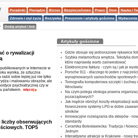
Poradniki
Pieniądze
Biznes
Bezpieczeństwo
Prawo
Dom
Nauka i T
Zdrowie i styl życia
Rozrywka
Pressroom i artykuły gościnne
Wydarzenia 
a
Dodaj artykuł / link
Artykuły gościnne
ć o rywalizacji
Gdzie stosuje się jednorazowe rękawice fo
Szybka metamorfoza wnętrza. Tekstylia do
ą
które naprawdę warto zainwestować
Elektroniczne faktury - czym są i jak je wys
opublikowanych w Internecie w
Porsche 911 - dlaczego to jeden z najcześci
oku wynika, że sztuczna
 radzi sobie lepiej już nie tylko
wynajmowanych samochodów sportowych 
rydża i malowaniu obrazów, ale
Tomografia komputerowa szczęki i żuchwy
nostyce psychiatrycznej czy w
Wrocławiu
iu państwem.
więcej
Na czym polega obsługa prawna organizacj
pozarządowych?
Jak mądrze obniżyć koszty eksploatacji aut
Nowoczesne systemy LPG w dobie zaawa
silników
Innowacyjne rozwiązania dla sklepów - no
 liczby obserwujących
standardy
Ceramika Bolesławiecka: Tradycja i Nowo
ościowych. TOP5
Jednym
Interaktywne atrakcje w Krakowie - nowy tr