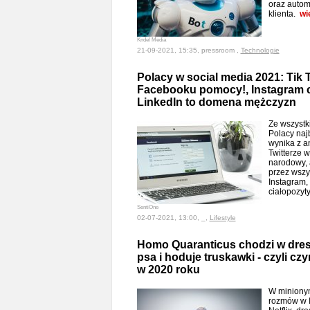
oraz autom
klienta.
wi
Kndel Media
21-09-2021, 15:35, pressroom ,
Technologie
Polacy w social media 2021: Tik 
Facebooku pomocy!, Instagram c
LinkedIn to domena mężczyzn
Ze wszystk
Polacy naj
wynika z a
Twitterze 
narodowy, 
przez wszy
Instagram,
ciałopozyt
SentiOne
02-07-2021, 13:00, _,
Lifestyle
Homo Quaranticus chodzi w dresi
psa i hoduje truskawki - czyli czy
w 2020 roku
W miniony
rozmów w I