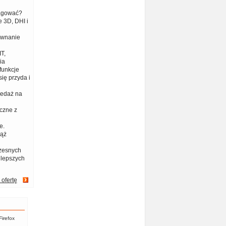
eagować?
 3D, DHI i
ównanie
T,
ia
funkcje
ię przyda i
zedaż na
czne z
e.
iąż
zesnych
jlepszych
 ofertę
Firefox