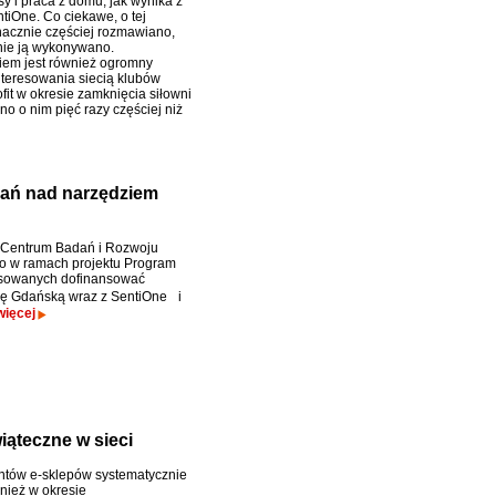
esy i praca z domu, jak wynika z
tiOne. Co ciekawe, o tej
znacznie częściej rozmawiano,
znie ją wykonywano.
em jest również ogromny
nteresowania siecią klubów
ofit w okresie zamknięcia siłowni
o o nim pięć razy częściej niż
adań nad narzędziem
Centrum Badań i Rozwoju
o w ramach projektu Program
sowanych dofinansować
kę Gdańską wraz z SentiOne i
więcej
iąteczne w sieci
entów e-sklepów systematycznie
wnież w okresie