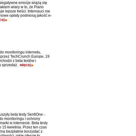
Negatywne emocje wiążą się
rakiem wiary w to, że Piano
e lepsze treści. Internauci nie
 nowe opłaty podniosą jakość e-
cej
do monitoringu internetu,
przez TechCrunch Europe, 19
chodzi z beta testów i
a sprzedaż.
więcej
uszyły beta testy SentiOne -
do monitoringu i ochrony
arki w internecie. Beta testy
 15 kwietnia. Przez ten czas
na bezpłatnie korzystać z
liwości, jakie oferuje to