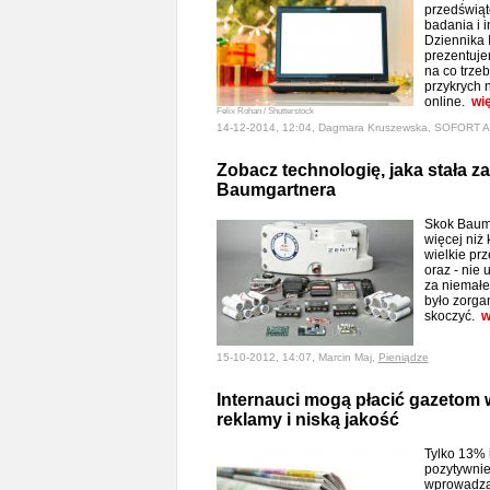
przedświąt
badania i i
Dziennika 
prezentuje
na co trze
przykrych 
online.
wi
Felix Rohan / Shutterstock
14-12-2014, 12:04, Dagmara Kruszewska, SOFORT A
Zobacz technologię, jaka stała z
Baumgartnera
Skok Baumg
więcej niż
wielkie pr
oraz - nie 
za niemałe
było zorga
skoczyć.
w
15-10-2012, 14:07, Marcin Maj,
Pieniądze
Internauci mogą płacić gazetom w 
reklamy i niską jakość
Tylko 13% 
pozytywnie
wprowadza 