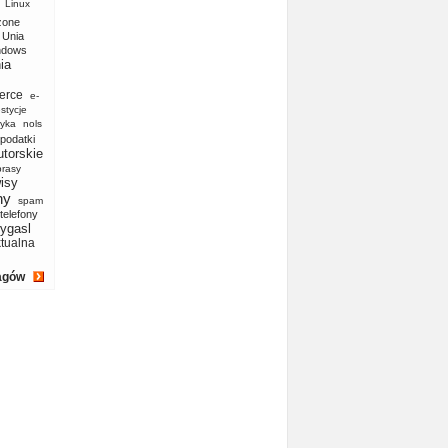
Linux
zone
Unia
ndows
ia
erce
e-
stycje
yka
nols
podatki
utorskie
prasy
isy
ny
spam
telefony
ygasl
ktualna
agów