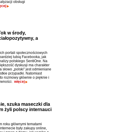
atyzacji obsługi
ęcej
Tok w środy,
iałopozytywny, a
ich portali społecznościowych
bardziej lubią Facebooka, jak
nalizy polskiego SentiOne. Na
większość dyskusji ma charakter
a słowo „polski” jest odmieniane
stkie przypadki. Natomiast
 to rozmowy głównie o pięknie i
ywności.
więcej
e, szuka maseczki dla
m żyli polscy internauci
m roku głównymi tematami
nternecie były zakupy online,