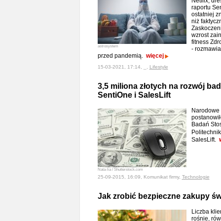
Netflix, dr
raportu Sen
ostatniej 
niż faktyc
Zaskoczeni
wzrost zai
fitness Zdr
astrosystem
- rozmawian
przed pandemią.
więcej
15-03-2021, 17:14, _,
Lifestyle
3,5 miliona złotych na rozwój b
SentiOne i SalesLift
Narodowe 
postanowił
Badań Sto
Politechni
SalesLift.
Nata-lia / Shutterstock.com
25-09-2015, 16:09, Komunikat firmy,
Technologie
Jak zrobić bezpieczne zakupy św
Liczba kli
rośnie, ró