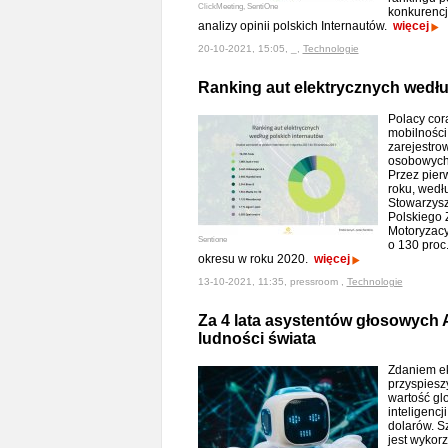
ClickMeeting, SentiOne
konkurencję
analizy opinii polskich Internautów.
więcej
20-10-2021, 15:05, _,
Technologie
Ranking aut elektrycznych wedłu
Polacy cora
mobilności 
zarejestr
osobowych
Przez pier
roku, wedł
Stowarzysz
Polskiego 
Motoryzacyj
Sentione
o 130 proc
okresu w roku 2020.
więcej
13-10-2021, 11:35, pressroom ,
Technologie
Za 4 lata asystentów głosowych A
ludności świata
Zdaniem e
przyspieszy
wartość gl
inteligencj
dolarów. S
jest wykor