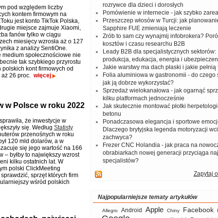
rozrywce dla dzieci i dorosłych
ym pod względem liczby
Pomówienie w internecie - jak szybko zar
cych kontem firmowym na
Przeszczep włosów w Turcji: jak planowanie
Toku jest konto TikTok Polska,
drugie miejsce zajmuje Xiaomi,
Sapphire FUE zmieniają leczenie
zba fanów tylko w ciągu
Zrób to sam czy wynajmij infobrokera? Por
rzech miesięcy wzrosła aż o 127
kosztów i czasu researchu B2B
wynika z analizy SentiOne.
Leady B2B dla specjalistycznych sektorów: I
e medium społecznościowe nie
produkcja, edukacja, energia i ubezpieczen
becnie tak szybkiego przyrostu
Jakie warstwy ma dach płaski i jakie pełnią 
 polskich kont firmowych od
Folia aluminiowa w gastronomii - do czego s
o aż 26 proc.
więcej
jak ją dobrze wykorzystać?
Sprzedaż wielokanałowa - jak ogarnąć spr
kilku platformach jednocześnie
w w Polsce w roku 2022
Jak skutecznie montować płotki herpetologi
betonu
prawiła, że inwestycje w
Ponadczasowa elegancja i sportowe emocj
iększyły się. Według
Statisty
Dlaczego brytyjska legenda motoryzacji wc
puterów przenośnych w roku
zachwyca?
był 120 mld dolarów, a w
Frezer CNC Holandia - jak praca na nowoc
zacuje się jego wartość na 166
obrabiarkach nowej generacji przyciąga na
w – byłby to największy wzrost
specjalistów?
eni kilku ostatnich lat. W
tym polski ClickMeeting
Zapytaj o
sprawdzić, sprzęt których firm
ularniejszy wśród polskich
Najpopularniejsze tematy artykułów
Apple
Facebook
Android
Allegro
Chiny