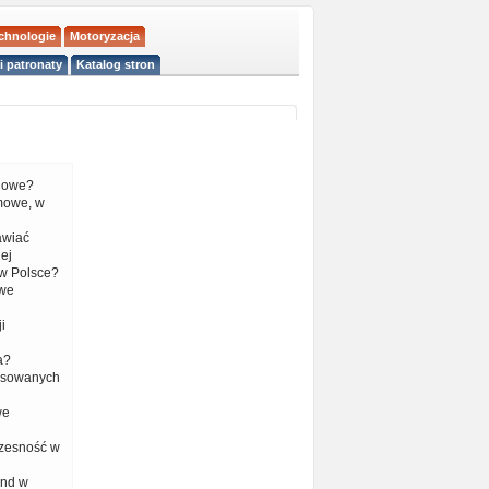
echnologie
Motoryzacja
i patronaty
Katalog stron
liowe?
mowe, w
tawiać
ej
w Polsce?
 we
i
a?
nsowanych
we
czesność w
end w