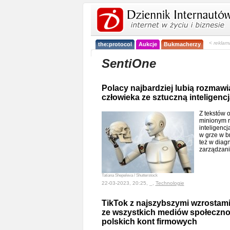
< reklam
the:protocol
Aukcje
Bukmacherzy
SentiOne
Polacy najbardziej lubią rozmawia
człowieka ze sztuczną inteligencj
Z tekstów 
minionym r
inteligencja
w grze w b
też w diag
zarządzan
Tatiana Shepeleva / Shutterstock
22-03-2023, 20:25, _,
Technologie
TikTok z najszybszymi wzrostami
ze wszystkich mediów społeczn
polskich kont firmowych