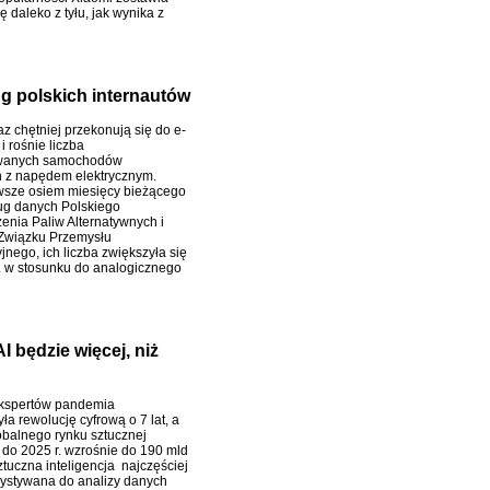
 daleko z tyłu, jak wynika z
g polskich internautów
z chętniej przekonują się do e-
i rośnie liczba
owanych samochodów
 z napędem elektrycznym.
wsze osiem miesięcy bieżącego
ug danych Polskiego
enia Paliw Alternatywnych i
Związku Przemysłu
nego, ich liczba zwiększyła się
. w stosunku do analogicznego
I będzie więcej, niż
kspertów pandemia
ła rewolucję cyfrową o 7 lat, a
obalnego rynku sztucznej
i do 2025 r. wzrośnie do 190 mld
ztuczna inteligencja najczęściej
zystywana do analizy danych