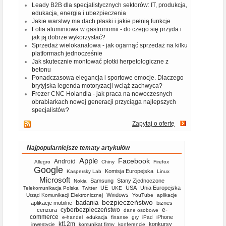
Leady B2B dla specjalistycznych sektorów: IT, produkcja,
edukacja, energia i ubezpieczenia
Jakie warstwy ma dach płaski i jakie pełnią funkcje
Folia aluminiowa w gastronomii - do czego się przyda i
jak ją dobrze wykorzystać?
Sprzedaż wielokanałowa - jak ogarnąć sprzedaż na kilku
platformach jednocześnie
Jak skutecznie montować płotki herpetologiczne z
betonu
Ponadczasowa elegancja i sportowe emocje. Dlaczego
brytyjska legenda motoryzacji wciąż zachwyca?
Frezer CNC Holandia - jak praca na nowoczesnych
obrabiarkach nowej generacji przyciąga najlepszych
specjalistów?
Zapytaj o ofertę
Najpopularniejsze tematy artykułów
Apple
Facebook
Android
Allegro
Chiny
Firefox
Google
Komisja Europejska
Kaspersky Lab
Linux
Microsoft
Samsung
Stany Zjednoczone
Nokia
UE
USA
Unia Europejska
Telekomunikacja Polska
Twitter
UKE
Windows
Urząd Komunikacji Elektronicznej
YouTube
aplikacje
bezpieczeństwo
badania
aplikacje mobilne
biznes
cyberbezpieczeństwo
e-
cenzura
dane osobowe
commerce
iPhone
e-handel
edukacja
finanse
gry
iPad
kf12m
konkursy
inwestycje
komunikat firmy
konferencje