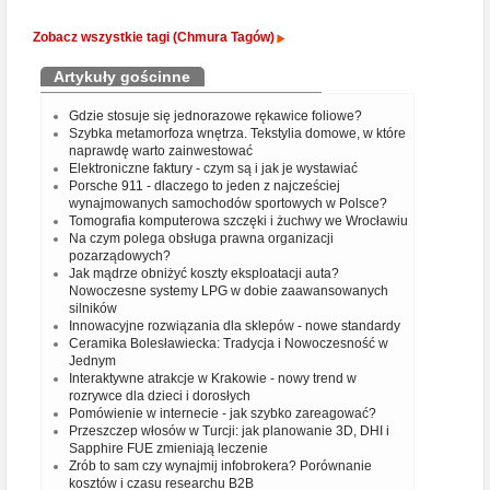
Zobacz wszystkie tagi (Chmura Tagów)
Artykuły gościnne
Gdzie stosuje się jednorazowe rękawice foliowe?
Szybka metamorfoza wnętrza. Tekstylia domowe, w które
naprawdę warto zainwestować
Elektroniczne faktury - czym są i jak je wystawiać
Porsche 911 - dlaczego to jeden z najcześciej
wynajmowanych samochodów sportowych w Polsce?
Tomografia komputerowa szczęki i żuchwy we Wrocławiu
Na czym polega obsługa prawna organizacji
pozarządowych?
Jak mądrze obniżyć koszty eksploatacji auta?
Nowoczesne systemy LPG w dobie zaawansowanych
silników
Innowacyjne rozwiązania dla sklepów - nowe standardy
Ceramika Bolesławiecka: Tradycja i Nowoczesność w
Jednym
Interaktywne atrakcje w Krakowie - nowy trend w
rozrywce dla dzieci i dorosłych
Pomówienie w internecie - jak szybko zareagować?
Przeszczep włosów w Turcji: jak planowanie 3D, DHI i
Sapphire FUE zmieniają leczenie
Zrób to sam czy wynajmij infobrokera? Porównanie
kosztów i czasu researchu B2B