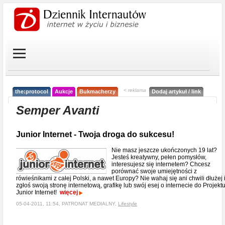
< reklama
the:protocol
Aukcje
Bukmacherzy
Dodaj artykuł / link
Semper Avanti
Junior Internet - Twoja droga do sukcesu!
Nie masz jeszcze ukończonych 19 lat?
Jesteś kreatywny, pełen pomysłów,
interesujesz się internetem? Chcesz
porównać swoje umiejętności z
rówieśnikami z całej Polski, a nawet Europy? Nie wahaj się ani chwili dłużej 
zgłoś swoją stronę internetową, grafikę lub swój esej o internecie do Projekt
Junior Internet!
więcej
05-04-2011, 11:54, PATRONAT MEDIALNY,
Lifestyle