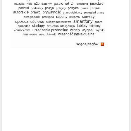
patronat DI
piractwo
p2p
muzyka
nols
patenty
phishing
prawa
podatki
policja
polityka
podcasty
politycy
praca
autorskie
prawo
prywatność
przedsiębiorcy
przegląd prasy
serwisy
raporty
przeglądarki
przejęcia
reklama
smartfony
społecznościowe
sklepy internetowe
spam
startupy
tablety
telefony
sprzedaż
sztuczna inteligencja
wygasl
urządzenia przenośne
wideo
komórkowe
wyniki
własność intelektualna
finansowe
wyszukiwarki
Więcej tagów