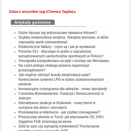
Zobacz wszystkie tagi (Chmura Tagów)
Artykuły gościnne
Gdzie stosuje się jednorazowe rękawice foliowe?
Szybka metamorfoza wnętrza. Tekstylia domowe, w które
naprawdę warto zainwestować
Elektroniczne faktury - czym są i jak je wystawiać
Porsche 911 - dlaczego to jeden z najcześciej
wynajmowanych samochodów sportowych w Polsce?
Tomografia komputerowa szczęki i żuchwy we Wrocławiu
Na czym polega obsługa prawna organizacji
pozarządowych?
Jak mądrze obniżyć koszty eksploatacji auta?
Nowoczesne systemy LPG w dobie zaawansowanych
silników
Innowacyjne rozwiązania dla sklepów - nowe standardy
Ceramika Bolesławiecka: Tradycja i Nowoczesność w
Jednym
Interaktywne atrakcje w Krakowie - nowy trend w
rozrywce dla dzieci i dorosłych
Pomówienie w internecie - jak szybko zareagować?
Przeszczep włosów w Turcji: jak planowanie 3D, DHI i
Sapphire FUE zmieniają leczenie
Zrób to sam czy wynajmij infobrokera? Porównanie