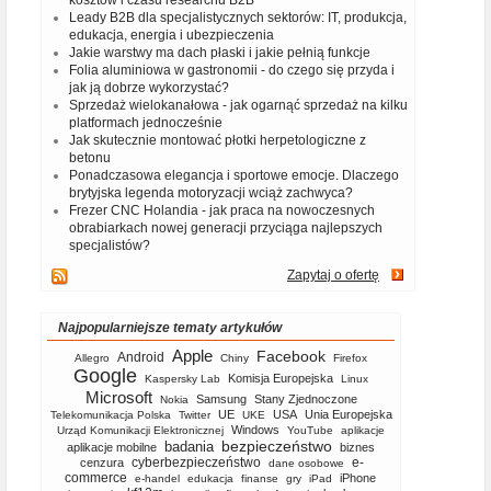
kosztów i czasu researchu B2B
Leady B2B dla specjalistycznych sektorów: IT, produkcja,
edukacja, energia i ubezpieczenia
Jakie warstwy ma dach płaski i jakie pełnią funkcje
Folia aluminiowa w gastronomii - do czego się przyda i
jak ją dobrze wykorzystać?
Sprzedaż wielokanałowa - jak ogarnąć sprzedaż na kilku
platformach jednocześnie
Jak skutecznie montować płotki herpetologiczne z
betonu
Ponadczasowa elegancja i sportowe emocje. Dlaczego
brytyjska legenda motoryzacji wciąż zachwyca?
Frezer CNC Holandia - jak praca na nowoczesnych
obrabiarkach nowej generacji przyciąga najlepszych
specjalistów?
Zapytaj o ofertę
Najpopularniejsze tematy artykułów
Apple
Facebook
Android
Allegro
Chiny
Firefox
Google
Komisja Europejska
Kaspersky Lab
Linux
Microsoft
Samsung
Stany Zjednoczone
Nokia
UE
USA
Unia Europejska
Telekomunikacja Polska
Twitter
UKE
Windows
Urząd Komunikacji Elektronicznej
YouTube
aplikacje
bezpieczeństwo
badania
aplikacje mobilne
biznes
cyberbezpieczeństwo
e-
cenzura
dane osobowe
commerce
iPhone
e-handel
edukacja
finanse
gry
iPad