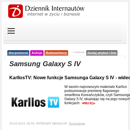
< reklama
the:protocol
Aukcje
Bukmacherzy
Dodaj artykuł / link
Samsung Galaxy S IV
KarllosTV: Nowe funkcje Samsunga Galaxy S IV - wide
W swoim najnowszym materiale Karllos
podsumowuje premierę flagowego
smartfona Koreańczyków, czyli Samsung
Galaxy S IV, skupiając się na jego nowyc
funkcjach.
więcej
25-03-2013, 09:50, PATRONAT MEDIALNY,
Technologie