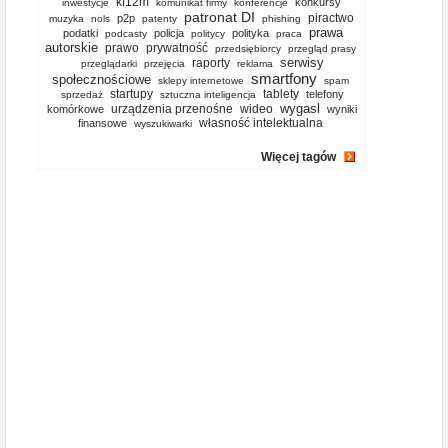
kf12m
konkursy
inwestycje
komunikat firmy
konferencje
patronat DI
piractwo
p2p
muzyka
nols
patenty
phishing
prawa
podatki
policja
polityka
podcasty
politycy
praca
autorskie
prawo
prywatność
przedsiębiorcy
przegląd prasy
serwisy
raporty
przeglądarki
przejęcia
reklama
smartfony
społecznościowe
sklepy internetowe
spam
startupy
tablety
telefony
sprzedaż
sztuczna inteligencja
wygasl
urządzenia przenośne
wideo
komórkowe
wyniki
własność intelektualna
finansowe
wyszukiwarki
Więcej tagów