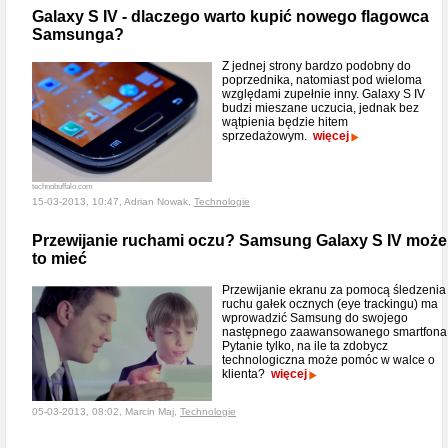
Galaxy S IV - dlaczego warto kupić nowego flagowca
Samsunga?
Z jednej strony bardzo podobny do
poprzednika, natomiast pod wieloma
względami zupełnie inny. Galaxy S IV
budzi mieszane uczucia, jednak bez
wątpienia będzie hitem
sprzedażowym.
więcej
technobuffalo.com
15-03-2013, 10:47, Adrian Nowak,
Technologie
Przewijanie ruchami oczu? Samsung Galaxy S IV może
to mieć
Przewijanie ekranu za pomocą śledzenia
ruchu gałek ocznych (eye trackingu) ma
wprowadzić Samsung do swojego
następnego zaawansowanego smartfona
Pytanie tylko, na ile ta zdobycz
technologiczna może pomóc w walce o
klienta?
więcej
05-03-2013, 08:02, Marcin Maj,
Technologie