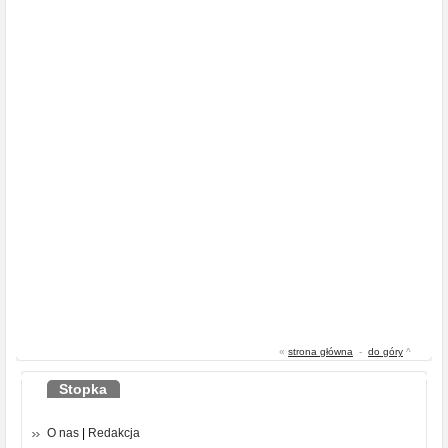
«
strona główna
-
do góry
^
Stopka
O nas
|
Redakcja