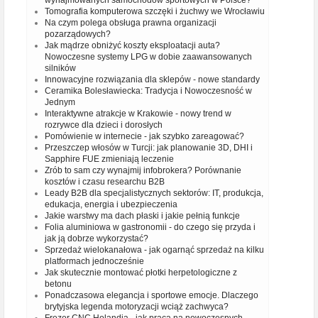
wynajmowanych samochodów sportowych w Polsce?
Tomografia komputerowa szczęki i żuchwy we Wrocławiu
Na czym polega obsługa prawna organizacji
pozarządowych?
Jak mądrze obniżyć koszty eksploatacji auta?
Nowoczesne systemy LPG w dobie zaawansowanych
silników
Innowacyjne rozwiązania dla sklepów - nowe standardy
Ceramika Bolesławiecka: Tradycja i Nowoczesność w
Jednym
Interaktywne atrakcje w Krakowie - nowy trend w
rozrywce dla dzieci i dorosłych
Pomówienie w internecie - jak szybko zareagować?
Przeszczep włosów w Turcji: jak planowanie 3D, DHI i
Sapphire FUE zmieniają leczenie
Zrób to sam czy wynajmij infobrokera? Porównanie
kosztów i czasu researchu B2B
Leady B2B dla specjalistycznych sektorów: IT, produkcja,
edukacja, energia i ubezpieczenia
Jakie warstwy ma dach płaski i jakie pełnią funkcje
Folia aluminiowa w gastronomii - do czego się przyda i
jak ją dobrze wykorzystać?
Sprzedaż wielokanałowa - jak ogarnąć sprzedaż na kilku
platformach jednocześnie
Jak skutecznie montować płotki herpetologiczne z
betonu
Ponadczasowa elegancja i sportowe emocje. Dlaczego
brytyjska legenda motoryzacji wciąż zachwyca?