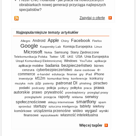
Frezer CNC Holandia - jak praca na nowoczesnych
obrabiarkach nowej generacji przyciąga najlepszych
specjalistów?
Zapytaj o ofertę
Najpopularniejsze tematy artykułów
Apple
Facebook
Android
Allegro
Chiny
Firefox
Google
Komisja Europejska
Kaspersky Lab
Linux
Microsoft
Samsung
Stany Zjednoczone
Nokia
UE
USA
Unia Europejska
Telekomunikacja Polska
Twitter
UKE
Windows
Urząd Komunikacji Elektronicznej
YouTube
aplikacje
bezpieczeństwo
badania
aplikacje mobilne
biznes
cyberbezpieczeństwo
e-
cenzura
dane osobowe
commerce
iPhone
e-handel
edukacja
finanse
gry
iPad
kf12m
konkursy
inwestycje
komunikat firmy
konferencje
patronat DI
piractwo
p2p
muzyka
nols
patenty
phishing
prawa
podatki
policja
polityka
podcasty
politycy
praca
autorskie
prawo
prywatność
przedsiębiorcy
przegląd prasy
serwisy
raporty
przeglądarki
przejęcia
reklama
smartfony
społecznościowe
sklepy internetowe
spam
startupy
tablety
telefony
sprzedaż
sztuczna inteligencja
wygasl
urządzenia przenośne
wideo
komórkowe
wyniki
własność intelektualna
finansowe
wyszukiwarki
Więcej tagów