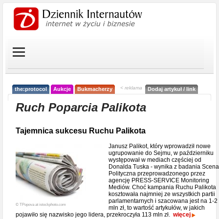
< reklama
the:protocol
Aukcje
Bukmacherzy
Dodaj artykuł / link
Ruch Poparcia Palikota
Tajemnica sukcesu Ruchu Palikota
Janusz Palikot, który wprowadził nowe
ugrupowanie do Sejmu, w październiku
występował w mediach częściej od
Donalda Tuska - wynika z badania Scena
Polityczna przeprowadzonego przez
agencję PRESS-SERVICE Monitoring
Mediów. Choć kampania Ruchu Palikota
kosztowała najmniej ze wszystkich partii
parlamentarnych i szacowana jest na 1-2
© TPopova at istockphoto.com
mln zł, to wartość artykułów, w jakich
pojawiło się nazwisko jego lidera, przekroczyła 113 mln zł.
więcej