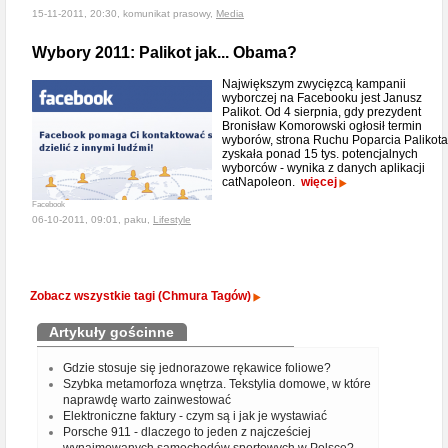
15-11-2011, 20:30, komunikat prasowy,
Media
Wybory 2011: Palikot jak... Obama?
Największym zwycięzcą kampanii
wyborczej na Facebooku jest Janusz
Palikot. Od 4 sierpnia, gdy prezydent
Bronisław Komorowski ogłosił termin
wyborów, strona Ruchu Poparcia Palikota
zyskała ponad 15 tys. potencjalnych
wyborców - wynika z danych aplikacji
catNapoleon.
więcej
Facebook
06-10-2011, 09:01, paku,
Lifestyle
Zobacz wszystkie tagi (Chmura Tagów)
Artykuły gościnne
Gdzie stosuje się jednorazowe rękawice foliowe?
Szybka metamorfoza wnętrza. Tekstylia domowe, w które
naprawdę warto zainwestować
Elektroniczne faktury - czym są i jak je wystawiać
Porsche 911 - dlaczego to jeden z najcześciej