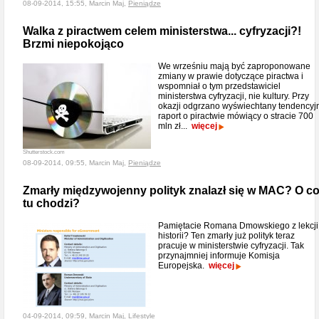
08-09-2014, 15:55, Marcin Maj,
Pieniądze
Walka z piractwem celem ministerstwa... cyfryzacji?!
Brzmi niepokojąco
We wrześniu mają być zaproponowane
zmiany w prawie dotyczące piractwa i
wspomniał o tym przedstawiciel
ministerstwa cyfryzacji, nie kultury. Przy
okazji odgrzano wyświechtany tendencyj
raport o piractwie mówiący o stracie 700
mln zł...
więcej
Shutterstock.com
08-09-2014, 09:55, Marcin Maj,
Pieniądze
Zmarły międzywojenny polityk znalazł się w MAC? O c
tu chodzi?
Pamiętacie Romana Dmowskiego z lekcji
historii? Ten zmarły już polityk teraz
pracuje w ministerstwie cyfryzacji. Tak
przynajmniej informuje Komisja
Europejska.
więcej
04-09-2014, 09:59, Marcin Maj,
Lifestyle