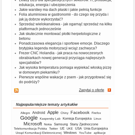
Leady B2B dla specjalistycznych sektorów: IT, produkcja,
edukacja, energia i ubezpieczenia
Jakie warstwy ma dach płaski i jakie pełnią funkcje
Folia aluminiowa w gastronomii - do czego się przyda i
jak ją dobrze wykorzystać?
Sprzedaż wielokanałowa - jak ogarnąć sprzedaż na kilku
platformach jednocześnie
Jak skutecznie montować płotki herpetologiczne z
betonu
Ponadczasowa elegancja i sportowe emocje. Dlaczego
brytyjska legenda motoryzacji wciąż zachwyca?
Frezer CNC Holandia - jak praca na nowoczesnych
obrabiarkach nowej generacji przyciąga najlepszych
specjalistów?
Jak wysoka temperatura pomaga wypiekać włoską pizzę
w domowym piekarniku?
Pierwsze wspólne wakacje z psem - jak przygotować się
do podróży?
Zapytaj o ofertę
Najpopularniejsze tematy artykułów
Apple
Facebook
Android
Allegro
Chiny
Firefox
Google
Komisja Europejska
Kaspersky Lab
Linux
Microsoft
Samsung
Stany Zjednoczone
Nokia
UE
USA
Unia Europejska
Telekomunikacja Polska
Twitter
UKE
Windows
Urząd Komunikacji Elektronicznej
YouTube
aplikacje