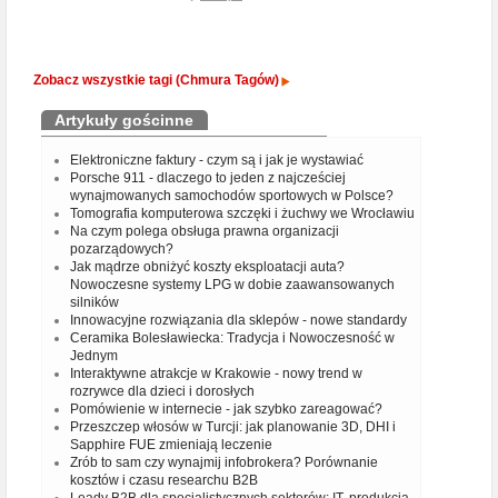
Zobacz wszystkie tagi (Chmura Tagów)
Artykuły gościnne
Elektroniczne faktury - czym są i jak je wystawiać
Porsche 911 - dlaczego to jeden z najcześciej
wynajmowanych samochodów sportowych w Polsce?
Tomografia komputerowa szczęki i żuchwy we Wrocławiu
Na czym polega obsługa prawna organizacji
pozarządowych?
Jak mądrze obniżyć koszty eksploatacji auta?
Nowoczesne systemy LPG w dobie zaawansowanych
silników
Innowacyjne rozwiązania dla sklepów - nowe standardy
Ceramika Bolesławiecka: Tradycja i Nowoczesność w
Jednym
Interaktywne atrakcje w Krakowie - nowy trend w
rozrywce dla dzieci i dorosłych
Pomówienie w internecie - jak szybko zareagować?
Przeszczep włosów w Turcji: jak planowanie 3D, DHI i
Sapphire FUE zmieniają leczenie
Zrób to sam czy wynajmij infobrokera? Porównanie
kosztów i czasu researchu B2B