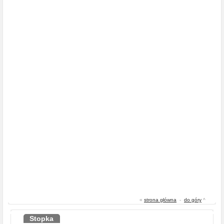
«
strona główna
-
do góry
^
Stopka