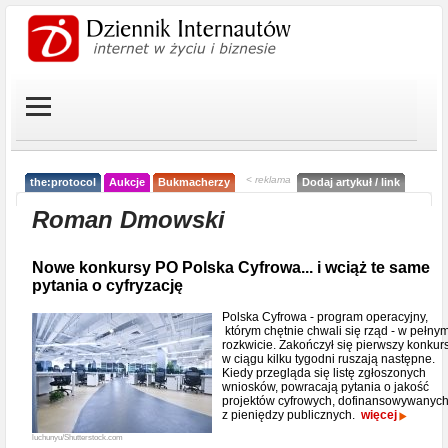
< reklama
the:protocol
Aukcje
Bukmacherzy
Dodaj artykuł / link
Roman Dmowski
Nowe konkursy PO Polska Cyfrowa... i wciąż te same
pytania o cyfryzację
Polska Cyfrowa - program operacyjny,
którym chętnie chwali się rząd - w pełny
rozkwicie. Zakończył się pierwszy konkurs
w ciągu kilku tygodni ruszają następne.
Kiedy przegląda się listę zgłoszonych
wniosków, powracają pytania o jakość
projektów cyfrowych, dofinansowywanyc
z pieniędzy publicznych.
więcej
luchunyu/Shutterstock.com