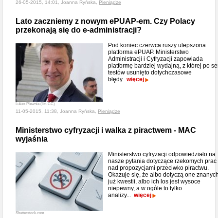
26-05-2015, 14:01, Joanna Ryńska,
Pieniądze
Lato zaczniemy z nowym ePUAP-em. Czy Polacy
przekonają się do e-administracji?
Pod koniec czerwca ruszy ulepszona
platforma ePUAP. Ministerstwo
Administracji i Cyfryzacji zapowiada
platformę bardziej wydajną, z której po ser
testów usunięto dotychczasowe
błędy.
więcej
Lukas Plewnia (lic. CC)
11-05-2015, 11:38, Joanna Ryńska,
Pieniądze
Ministerstwo cyfryzacji i walka z piractwem - MAC
wyjaśnia
Ministerstwo cyfryzacji odpowiedziało na
nasze pytania dotyczące rzekomych prac
nad propozycjami przeciwko piractwu.
Okazuje się, że albo dotyczą one znanyc
już kwestii, albo ich los jest wysoce
niepewny, a w ogóle to tylko
analizy...
więcej
Shutterstock.com