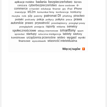
bezpieczeństwo
badania
aplikacje mobilne
biznes
cyberbezpieczeństwo
e-
cenzura
dane osobowe
commerce
iPhone
e-handel
edukacja
finanse
gry
iPad
kf12m
konkursy
inwestycje
komunikat firmy
konferencje
patronat DI
piractwo
p2p
muzyka
nols
patenty
phishing
prawa
podatki
policja
polityka
podcasty
politycy
praca
autorskie
prawo
prywatność
przedsiębiorcy
przegląd prasy
serwisy
raporty
przeglądarki
przejęcia
reklama
smartfony
społecznościowe
sklepy internetowe
spam
startupy
tablety
telefony
sprzedaż
sztuczna inteligencja
wygasl
urządzenia przenośne
wideo
komórkowe
wyniki
własność intelektualna
finansowe
wyszukiwarki
Więcej tagów