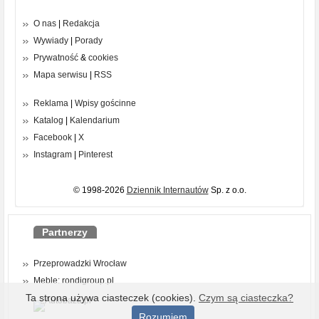
O nas
|
Redakcja
Wywiady
|
Porady
Prywatność
&
cookies
Mapa serwisu
|
RSS
Reklama
|
Wpisy gościnne
Katalog
|
Kalendarium
Facebook
|
X
Instagram
|
Pinterest
© 1998-2026
Dziennik Internautów
Sp. z o.o.
Partnerzy
Przeprowadzki Wrocław
Meble: rondigroup.pl
Ta strona używa ciasteczek (cookies).
Czym są ciasteczka?
Rozumiem