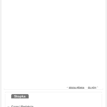
«
strona główna
-
do góry
^
Stopka
O nas
|
Redakcja