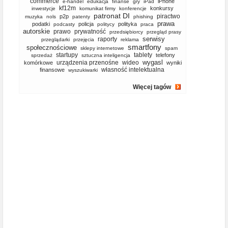
commerce
iPhone
e-handel
edukacja
finanse
gry
iPad
kf12m
konkursy
inwestycje
komunikat firmy
konferencje
patronat DI
piractwo
p2p
muzyka
nols
patenty
phishing
prawa
podatki
policja
polityka
podcasty
politycy
praca
autorskie
prawo
prywatność
przedsiębiorcy
przegląd prasy
serwisy
raporty
przeglądarki
przejęcia
reklama
smartfony
społecznościowe
sklepy internetowe
spam
startupy
tablety
telefony
sprzedaż
sztuczna inteligencja
wygasl
urządzenia przenośne
wideo
komórkowe
wyniki
własność intelektualna
finansowe
wyszukiwarki
Więcej tagów