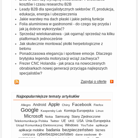
kosztów i czasu researchu B2B
Leady B2B dla specjalistycznych sektorów: IT, produkcja,
edukacja, energia i ubezpieczenia
Jakie warstwy ma dach płaski i jakie pełnią funkcje
Folia aluminiowa w gastronomii - do czego się przyda i
jak ją dobrze wykorzystać?
Sprzedaż wielokanałowa - jak ogarnąć sprzedaż na kilku
platformach jednocześnie
Jak skutecznie montować płotki herpetologiczne z
betonu
Ponadczasowa elegancja i sportowe emocje. Dlaczego
brytyjska legenda motoryzacji wciąż zachwyca?
Frezer CNC Holandia - jak praca na nowoczesnych
obrabiarkach nowej generacji przyciąga najlepszych
specjalistów?
Zapytaj o ofertę
Najpopularniejsze tematy artykułów
Apple
Facebook
Android
Allegro
Chiny
Firefox
Google
Komisja Europejska
Kaspersky Lab
Linux
Microsoft
Samsung
Stany Zjednoczone
Nokia
UE
USA
Unia Europejska
Telekomunikacja Polska
Twitter
UKE
Windows
Urząd Komunikacji Elektronicznej
YouTube
aplikacje
bezpieczeństwo
badania
aplikacje mobilne
biznes
cyberbezpieczeństwo
e-
cenzura
dane osobowe