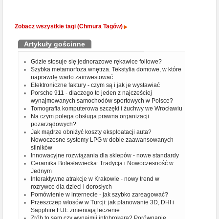
Zobacz wszystkie tagi (Chmura Tagów)
Artykuły gościnne
Gdzie stosuje się jednorazowe rękawice foliowe?
Szybka metamorfoza wnętrza. Tekstylia domowe, w które
naprawdę warto zainwestować
Elektroniczne faktury - czym są i jak je wystawiać
Porsche 911 - dlaczego to jeden z najcześciej
wynajmowanych samochodów sportowych w Polsce?
Tomografia komputerowa szczęki i żuchwy we Wrocławiu
Na czym polega obsługa prawna organizacji
pozarządowych?
Jak mądrze obniżyć koszty eksploatacji auta?
Nowoczesne systemy LPG w dobie zaawansowanych
silników
Innowacyjne rozwiązania dla sklepów - nowe standardy
Ceramika Bolesławiecka: Tradycja i Nowoczesność w
Jednym
Interaktywne atrakcje w Krakowie - nowy trend w
rozrywce dla dzieci i dorosłych
Pomówienie w internecie - jak szybko zareagować?
Przeszczep włosów w Turcji: jak planowanie 3D, DHI i
Sapphire FUE zmieniają leczenie
Zrób to sam czy wynajmij infobrokera? Porównanie