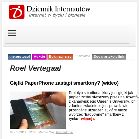
< reklama
the:protocol
Aukcje
Bukmacherzy
Dodaj artykuł / link
Roel Vertegaal
Giętki PaperPhone zastąpi smartfony? (wideo)
Prototyp smartfona, który jest giętki jak
papier, został stworzony przez naukowcó
z kanadyjskiego Queen’s University. Ich
zdaniem właśnie to jest prawdziwie
przenośne urządzenie, które może
wyprzeć "tradycyjne" smartfony z
rynku.
więcej
09-05-2011, 12:36, Marcin Maj,
Technologie