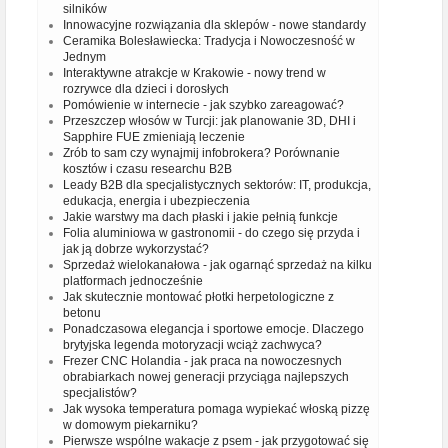
silników
Innowacyjne rozwiązania dla sklepów - nowe standardy
Ceramika Bolesławiecka: Tradycja i Nowoczesność w
Jednym
Interaktywne atrakcje w Krakowie - nowy trend w
rozrywce dla dzieci i dorosłych
Pomówienie w internecie - jak szybko zareagować?
Przeszczep włosów w Turcji: jak planowanie 3D, DHI i
Sapphire FUE zmieniają leczenie
Zrób to sam czy wynajmij infobrokera? Porównanie
kosztów i czasu researchu B2B
Leady B2B dla specjalistycznych sektorów: IT, produkcja,
edukacja, energia i ubezpieczenia
Jakie warstwy ma dach płaski i jakie pełnią funkcje
Folia aluminiowa w gastronomii - do czego się przyda i
jak ją dobrze wykorzystać?
Sprzedaż wielokanałowa - jak ogarnąć sprzedaż na kilku
platformach jednocześnie
Jak skutecznie montować płotki herpetologiczne z
betonu
Ponadczasowa elegancja i sportowe emocje. Dlaczego
brytyjska legenda motoryzacji wciąż zachwyca?
Frezer CNC Holandia - jak praca na nowoczesnych
obrabiarkach nowej generacji przyciąga najlepszych
specjalistów?
Jak wysoka temperatura pomaga wypiekać włoską pizzę
w domowym piekarniku?
Pierwsze wspólne wakacje z psem - jak przygotować się