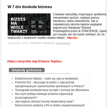
W 7 dni dookoła biznesu
Ciekawe warsztaty, inspirujące spotkania,
niesamowici goście, najlepsi polscy
mentorzy i wielu inwestorów. Tak w
największym skrócie będzie wyglądał
tegoroczny Światowy Tydzień
Przedsiębiorczości w STARTERZE. Zapis
już ruszyły, ale nie warto zwlekać, bo na
większość z wydarzeń szybko ubywa miejsc.
więcej
31-10-2014, 10:11, PATRONAT MEDIALNY,
Kalendarium
Zobacz wszystkie tagi (Chmura Tagów)
Artykuły gościnne
Elektroniczne faktury - czym są i jak je wystawiać
Porsche 911 - dlaczego to jeden z najcześciej
wynajmowanych samochodów sportowych w Polsce?
Tomografia komputerowa szczęki i żuchwy we Wrocławiu
Na czym polega obsługa prawna organizacji
pozarządowych?
Jak mądrze obniżyć koszty eksploatacji auta?
Nowoczesne systemy LPG w dobie zaawansowanych