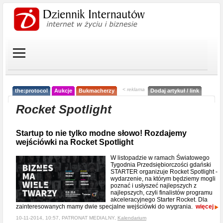
< reklama
the:protocol
Aukcje
Bukmacherzy
Dodaj artykuł / link
Rocket Spotlight
Startup to nie tylko modne słowo! Rozdajemy
wejściówki na Rocket Spotlight
W listopadzie w ramach Światowego
Tygodnia Przedsiębiorczości gdański
STARTER organizuje Rocket Spotlight -
wydarzenie, na którym będziemy mogli
poznać i usłyszeć najlepszych z
najlepszych, czyli finalistów programu
akceleracyjnego Starter Rocket. Dla
zainteresowanych mamy dwie specjalne wejściówki do wygrania.
więcej
10-11-2014, 10:57, PATRONAT MEDIALNY,
Kalendarium