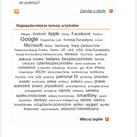
do podróży?
Zapytaj o ofertę
Najpopularniejsze tematy artykułów
Apple
Facebook
Android
Allegro
Chiny
Firefox
Google
Komisja Europejska
Kaspersky Lab
Linux
Microsoft
Samsung
Stany Zjednoczone
Nokia
UE
USA
Unia Europejska
Telekomunikacja Polska
Twitter
UKE
Windows
Urząd Komunikacji Elektronicznej
YouTube
aplikacje
bezpieczeństwo
badania
aplikacje mobilne
biznes
cyberbezpieczeństwo
e-
cenzura
dane osobowe
commerce
iPhone
e-handel
edukacja
finanse
gry
iPad
kf12m
konkursy
inwestycje
komunikat firmy
konferencje
patronat DI
piractwo
p2p
muzyka
nols
patenty
phishing
prawa
podatki
policja
polityka
podcasty
politycy
praca
autorskie
prawo
prywatność
przedsiębiorcy
przegląd prasy
serwisy
raporty
przeglądarki
przejęcia
reklama
smartfony
społecznościowe
sklepy internetowe
spam
startupy
tablety
telefony
sprzedaż
sztuczna inteligencja
wygasl
urządzenia przenośne
wideo
komórkowe
wyniki
własność intelektualna
finansowe
wyszukiwarki
Więcej tagów