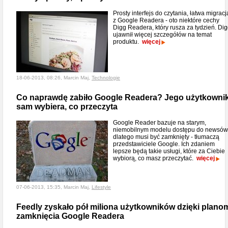
Prosty interfejs do czytania, łatwa migracj
z Google Readera - oto niektóre cechy
Digg Readera, który rusza za tydzień. Di
ujawnił więcej szczegółów na temat
produktu.
więcej
18-06-2013, 08:26, Marcin Maj,
Technologie
Co naprawdę zabiło Google Readera? Jego użytkowni
sam wybiera, co przeczyta
Google Reader bazuje na starym,
niemobilnym modelu dostępu do newsów 
dlatego musi być zamknięty - tłumaczą
przedstawiciele Google. Ich zdaniem
lepsze będą takie usługi, które za Ciebie
wybiorą, co masz przeczytać.
więcej
07-06-2013, 15:35, Marcin Maj,
Lifestyle
Feedly zyskało pół miliona użytkowników dzięki plano
zamknięcia Google Readera