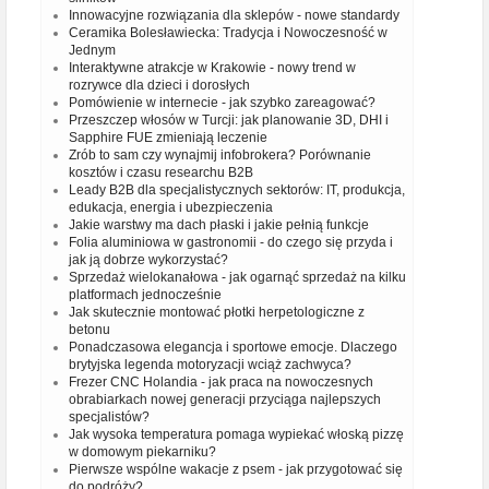
Innowacyjne rozwiązania dla sklepów - nowe standardy
Ceramika Bolesławiecka: Tradycja i Nowoczesność w
Jednym
Interaktywne atrakcje w Krakowie - nowy trend w
rozrywce dla dzieci i dorosłych
Pomówienie w internecie - jak szybko zareagować?
Przeszczep włosów w Turcji: jak planowanie 3D, DHI i
Sapphire FUE zmieniają leczenie
Zrób to sam czy wynajmij infobrokera? Porównanie
kosztów i czasu researchu B2B
Leady B2B dla specjalistycznych sektorów: IT, produkcja,
edukacja, energia i ubezpieczenia
Jakie warstwy ma dach płaski i jakie pełnią funkcje
Folia aluminiowa w gastronomii - do czego się przyda i
jak ją dobrze wykorzystać?
Sprzedaż wielokanałowa - jak ogarnąć sprzedaż na kilku
platformach jednocześnie
Jak skutecznie montować płotki herpetologiczne z
betonu
Ponadczasowa elegancja i sportowe emocje. Dlaczego
brytyjska legenda motoryzacji wciąż zachwyca?
Frezer CNC Holandia - jak praca na nowoczesnych
obrabiarkach nowej generacji przyciąga najlepszych
specjalistów?
Jak wysoka temperatura pomaga wypiekać włoską pizzę
w domowym piekarniku?
Pierwsze wspólne wakacje z psem - jak przygotować się
do podróży?