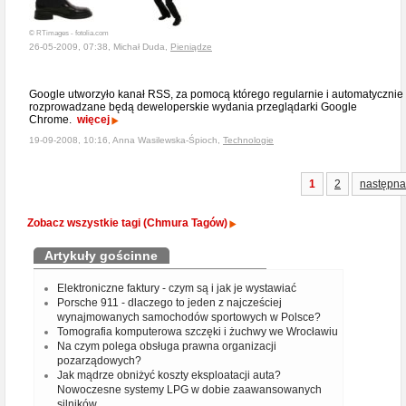
© RTimages - fotolia.com
26-05-2009, 07:38, Michał Duda,
Pieniądze
Google utworzyło kanał RSS, za pomocą którego regularnie i automatycznie
rozprowadzane będą deweloperskie wydania przeglądarki Google
Chrome.
więcej
19-09-2008, 10:16, Anna Wasilewska-Śpioch,
Technologie
1
2
następna
Zobacz wszystkie tagi (Chmura Tagów)
Artykuły gościnne
Elektroniczne faktury - czym są i jak je wystawiać
Porsche 911 - dlaczego to jeden z najcześciej
wynajmowanych samochodów sportowych w Polsce?
Tomografia komputerowa szczęki i żuchwy we Wrocławiu
Na czym polega obsługa prawna organizacji
pozarządowych?
Jak mądrze obniżyć koszty eksploatacji auta?
Nowoczesne systemy LPG w dobie zaawansowanych
silników