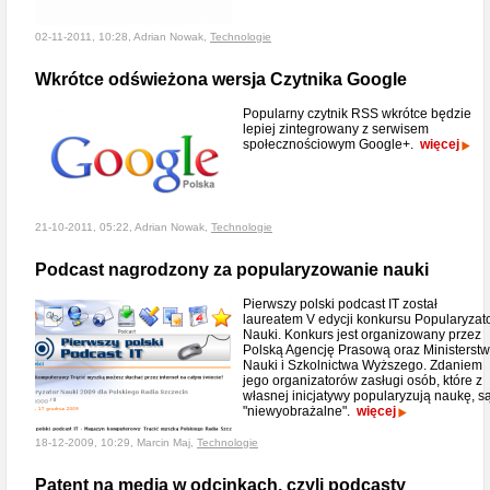
02-11-2011, 10:28, Adrian Nowak,
Technologie
Wkrótce odświeżona wersja Czytnika Google
Popularny czytnik RSS wkrótce będzie
lepiej zintegrowany z serwisem
społecznościowym Google+.
więcej
21-10-2011, 05:22, Adrian Nowak,
Technologie
Podcast nagrodzony za popularyzowanie nauki
Pierwszy polski podcast IT został
laureatem V edycji konkursu Popularyzat
Nauki. Konkurs jest organizowany przez
Polską Agencję Prasową oraz Ministerst
Nauki i Szkolnictwa Wyższego. Zdaniem
jego organizatorów zasługi osób, które z
własnej inicjatywy popularyzują naukę, s
"niewyobrażalne".
więcej
18-12-2009, 10:29, Marcin Maj,
Technologie
Patent na media w odcinkach, czyli podcasty