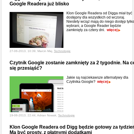
Google Readera już blisko
Klon Google Readera od Digga miał być
dostępny dla wszystkich od wczoraj.
Niestety wciąż mają do niego dostęp tylk
wybrani, a Google Reader będzie
zamknięty za cztery dni.
więcej
27-06-2013, 10:39, Marcin Maj,
Technologie
Czytnik Google zostanie zamknięty za 2 tygodnie. Na c
się przesiąść?
Jakie są najciekawsze alternatywy dla
Czytnika Google?
więcej
19-06-2013, 22:44, Adrian Nowak,
Technologie
Klon Google Readera od Digg będzie gotowy za tydzie
Ma być prosty, z płatnymi dodatkami