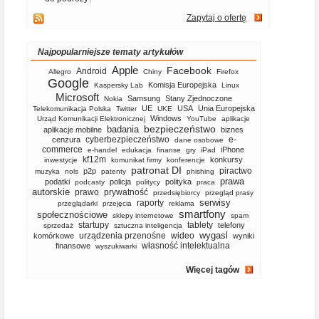
Zapytaj o ofertę
Najpopularniejsze tematy artykułów
Apple
Facebook
Android
Allegro
Chiny
Firefox
Google
Komisja Europejska
Kaspersky Lab
Linux
Microsoft
Samsung
Stany Zjednoczone
Nokia
UE
USA
Unia Europejska
Telekomunikacja Polska
Twitter
UKE
Windows
Urząd Komunikacji Elektronicznej
YouTube
aplikacje
bezpieczeństwo
badania
aplikacje mobilne
biznes
cyberbezpieczeństwo
e-
cenzura
dane osobowe
commerce
iPhone
e-handel
edukacja
finanse
gry
iPad
kf12m
konkursy
inwestycje
komunikat firmy
konferencje
patronat DI
piractwo
p2p
muzyka
nols
patenty
phishing
prawa
podatki
policja
polityka
podcasty
politycy
praca
autorskie
prawo
prywatność
przedsiębiorcy
przegląd prasy
serwisy
raporty
przeglądarki
przejęcia
reklama
smartfony
społecznościowe
sklepy internetowe
spam
startupy
tablety
telefony
sprzedaż
sztuczna inteligencja
wygasl
urządzenia przenośne
wideo
komórkowe
wyniki
własność intelektualna
finansowe
wyszukiwarki
Więcej tagów