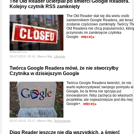
The Old Reader ucierpiał po śmierci Google Readera.
Kolejny czytnik RSS zamknięty
The Old Reader stał się dla wielu osób
zamiennikiem Google Readera, ale teraz
zostanie częściowo zamknięty. Twórcy Th
Old Readera nie chcą popularności, którą
przyniosło im zamknięcie czytnika
Google.
więcej
Shutterstock.com
30-07-2013, 10:41, Marcin Maj,
Lifestyle
Twórca Google Readera mówi, że nie stworzyłby
Czytnika w dzisiejszym Google
Twórca Google Readera twierdzi, że nie
warto wykorzystywać swojego pomysłu w
Google, bo ta firma nie sprzyja już
innowatorom. Niby zachęca do własnych
projektów, ale najważniejsze jest dla niej
Google+.
więcej
02-07-2013, 15:17, Marcin Maj,
Technologie
Digg Reader jeszcze nie dla wszystkich, a śmierć