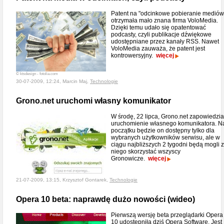
Patent na "odcinkowe pobieranie mediów
otrzymała mało znana firma VoloMedia.
Dzięki temu udało się opatentować
podcasty, czyli publikacje dźwiękowe
udostępniane przez kanały RSS. Nawet
VoloMedia zauważa, że patent jest
kontrowersyjny.
więcej
© ktsdesign - fotolia.com
30-07-2009, 12:24, Marcin Maj,
Technologie
Grono.net uruchomi własny komunikator
W środę, 22 lipca, Grono.net zapowiedzia
uruchomienie własnego komunikatora. N
początku będzie on dostępny tylko dla
wybranych użytkowników serwisu, ale w
ciągu najbliższych 2 tygodni będą mogli z
niego skorzystać wszyscy
Gronowicze.
więcej
21-07-2009, 13:15, Krzysztof Gontarek,
Technologie
Opera 10 beta: naprawdę dużo nowości (wideo)
Pierwszą wersję beta przeglądarki Opera
10 udostępniła dziś Opera Software. Jest