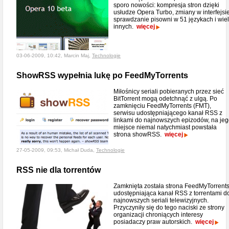
sporo nowości: kompresja stron dzięki
usłudze Opera Turbo, zmiany w interfejsie
sprawdzanie pisowni w 51 językach i wie
innych.
więcej
03-06-2009, 10:42, Marcin Maj,
Technologie
ShowRSS wypełnia lukę po FeedMyTorrents
Miłośnicy seriali pobieranych przez sieć
BitTorrent mogą odetchnąć z ulgą. Po
zamknięciu FeedMyTorrents (FMT),
serwisu udostępniającego kanał RSS z
linkami do najnowszych epizodów, na je
miejsce niemal natychmiast powstała
strona showRSS.
więcej
27-05-2009, 09:53, Michał Duda,
Technologie
RSS nie dla torrentów
Zamknięta została strona FeedMyTorrent
udostępniająca kanał RSS z torrentami d
najnowszych seriali telewizyjnych.
Przyczyniły się do tego naciski ze strony
organizacji chroniących interesy
posiadaczy praw autorskich.
więcej