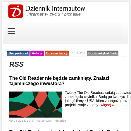
< reklama
the:protocol
Aukcje
Bukmacherzy
Dodaj artykuł / link
RSS
The Old Reader nie będzie zamknięty. Znalazł
tajemniczego inwestora?
Twórcy The Old Readera cofają zapowie
zamknięcia czytnika. Będą go tworzyć dla
jakiejś firmy z USA, która zaangażuje w
projekt swoje zasoby.
więcej
05-08-2013, 12:47, Marcin Maj,
Pieniądze