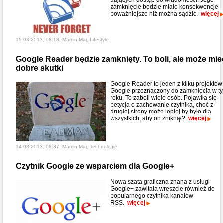
dających dostęp do wiadomości. Jego
zamknięcie będzie miało konsekwencje
poważniejsze niż można sądzić.
więcej
15-03-2013, 08:18, Marcin Maj,
Lifestyle
Google Reader będzie zamknięty. To boli, ale może mie
dobre skutki
Google Reader to jeden z kilku projektów
Google przeznaczony do zamknięcia w t
roku. To zaboli wiele osób. Pojawiła się
petycja o zachowanie czytnika, choć z
drugiej strony może lepiej by było dla
wszystkich, aby on zniknął?
więcej
14-03-2013, 08:37, Marcin Maj,
Technologie
Czytnik Google ze wsparciem dla Google+
Nowa szata graficzna znana z usługi
Google+ zawitała wreszcie również do
popularnego czytnika kanałów
RSS.
więcej