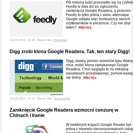
Pół miliona ludzi przesiadło się na czytnik
Feedly w dwa dni po ogłoszeniu
zamknięcia Google Readera, a przecież
Feedly to tylko jedna z wielu alternatyw.
Google oddała więc konkurencji swoich
użytkowników w prezencie. Czy nie zbyt
łatwo?
więcej
18-03-2013, 11:49, Marcin Maj,
Pieniądze
Digg zrobi klona Google Readera. Tak, ten stary Digg!
Digg, dawny pionier serwisów typu Wyko
chce zrobić klona zamykanego Google
Readera. Choć wygląda to na miksturę
nieudanych przedsięwzięć, pomysł wyda
się dobry.
więcej
15-03-2013, 12:14, Marcin Maj,
Technologie
Zamknięcie Google Readera wzmocni cenzurę w
Chinach i Iranie
W niektórych krajach Google Reader był
jedną z niewielu niecenzurowanych usłu