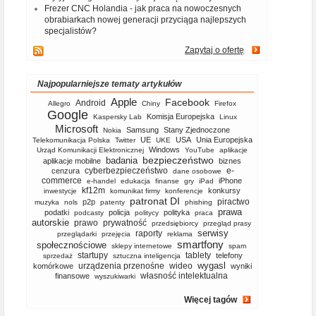
Frezer CNC Holandia - jak praca na nowoczesnych
obrabiarkach nowej generacji przyciąga najlepszych
specjalistów?
Zapytaj o ofertę
Najpopularniejsze tematy artykułów
Apple
Facebook
Android
Allegro
Chiny
Firefox
Google
Komisja Europejska
Kaspersky Lab
Linux
Microsoft
Samsung
Stany Zjednoczone
Nokia
UE
USA
Unia Europejska
Telekomunikacja Polska
Twitter
UKE
Windows
Urząd Komunikacji Elektronicznej
YouTube
aplikacje
bezpieczeństwo
badania
aplikacje mobilne
biznes
cyberbezpieczeństwo
e-
cenzura
dane osobowe
commerce
iPhone
e-handel
edukacja
finanse
gry
iPad
kf12m
konkursy
inwestycje
komunikat firmy
konferencje
patronat DI
piractwo
p2p
muzyka
nols
patenty
phishing
prawa
podatki
policja
polityka
podcasty
politycy
praca
autorskie
prawo
prywatność
przedsiębiorcy
przegląd prasy
serwisy
raporty
przeglądarki
przejęcia
reklama
smartfony
społecznościowe
sklepy internetowe
spam
startupy
tablety
telefony
sprzedaż
sztuczna inteligencja
wygasl
urządzenia przenośne
wideo
komórkowe
wyniki
własność intelektualna
finansowe
wyszukiwarki
Więcej tagów