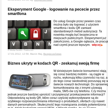
Eksperyment Google - logowanie na pececie przez
smartfona
Do usług Google przez pewien czas
można było się logować z użyciem
smartfona i kodu QR zamiast
standardowych metod autoryzacji. Ta
nowinka mogła być bezpieczna w
miejscach publicznych. Eksperyment już
zakończono, a Google ogłasza, że pracuj
nad czymś jeszcze lepszym.
więcej
© Nikolai Sorokin - Fotolia.com
17-01-2012, 12:58, Marcin Maj,
Bezpieczeństwo
Biznes ukryty w kodach QR - zeskanuj swoją firmę
W dzisiejszym świecie konsumenci stają
się coraz bardziej mobilni - są ciągle w
ruchu, wykonują kilka czynności na raz, a
do tego coraz swobodniej poruszają się 
świecie nowych technologii. Do sprawne
komunikowania się z innymi używają
maila, SMS-ów czy telefonu. Czy można
jednak jeszcze bardziej uprościć i przyspieszyć przekazywanie informacji?
Odpowiedzią są kody QR, które coraz częściej wykorzystywane są do
szybkiego rozpowszechniania informacji o produktach, ofertach czy nawet
danych personalnych. Skuteczność tego rozwiązania została potwierdzona