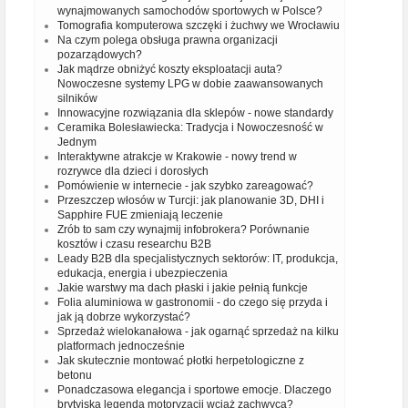
wynajmowanych samochodów sportowych w Polsce?
Tomografia komputerowa szczęki i żuchwy we Wrocławiu
Na czym polega obsługa prawna organizacji
pozarządowych?
Jak mądrze obniżyć koszty eksploatacji auta?
Nowoczesne systemy LPG w dobie zaawansowanych
silników
Innowacyjne rozwiązania dla sklepów - nowe standardy
Ceramika Bolesławiecka: Tradycja i Nowoczesność w
Jednym
Interaktywne atrakcje w Krakowie - nowy trend w
rozrywce dla dzieci i dorosłych
Pomówienie w internecie - jak szybko zareagować?
Przeszczep włosów w Turcji: jak planowanie 3D, DHI i
Sapphire FUE zmieniają leczenie
Zrób to sam czy wynajmij infobrokera? Porównanie
kosztów i czasu researchu B2B
Leady B2B dla specjalistycznych sektorów: IT, produkcja,
edukacja, energia i ubezpieczenia
Jakie warstwy ma dach płaski i jakie pełnią funkcje
Folia aluminiowa w gastronomii - do czego się przyda i
jak ją dobrze wykorzystać?
Sprzedaż wielokanałowa - jak ogarnąć sprzedaż na kilku
platformach jednocześnie
Jak skutecznie montować płotki herpetologiczne z
betonu
Ponadczasowa elegancja i sportowe emocje. Dlaczego
brytyjska legenda motoryzacji wciąż zachwyca?