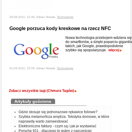
29-08-2011, 12:40, Adrian Nowak,
Technologie
Google porzuca kody kreskowe na rzecz NFC
Nowa technologia przebojem wdziera się
do smartfonów, a dzięki poparciu gigantó
takich, jak Google, prawdopodobnie
szybko się spopularyzuje.
więcej
01-04-2011, 15:55, Adrian Nowak,
Technologie
Zobacz wszystkie tagi (Chmura Tagów)
Artykuły gościnne
Gdzie stosuje się jednorazowe rękawice foliowe?
Szybka metamorfoza wnętrza. Tekstylia domowe, w które
naprawdę warto zainwestować
Elektroniczne faktury - czym są i jak je wystawiać
Porsche 911 - dlaczego to jeden z najcześciej