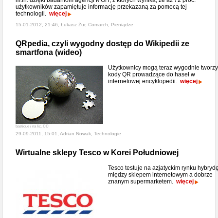
m.in. dzięki badaniom agencji MGH, z których wynika, że aż 72 proc.
użytkowników zapamiętuje informację przekazaną za pomocą tej
technologii.
więcej
15-01-2012, 21:46, Łukasz Żur, Comarch,
Pieniądze
QRpedia, czyli wygodny dostęp do Wikipedii ze
smartfona (wideo)
Użytkownicy mogą teraz wygodnie tworz
kody QR prowadzące do haseł w
internetowej encyklopedii.
więcej
bastique / na lic. CC
29-09-2011, 15:01, Adrian Nowak,
Technologie
Wirtualne sklepy Tesco w Korei Południowej
Tesco testuje na azjatyckim rynku hybryd
między sklepem internetowym a dobrze
znanym supermarketem.
więcej