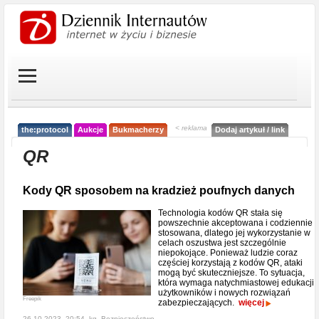
< reklama
the:protocol
Aukcje
Bukmacherzy
Dodaj artykuł / link
QR
Kody QR sposobem na kradzież poufnych danych
Technologia kodów QR stała się
powszechnie akceptowana i codziennie
stosowana, dlatego jej wykorzystanie w
celach oszustwa jest szczególnie
niepokojące. Ponieważ ludzie coraz
częściej korzystają z kodów QR, ataki
mogą być skuteczniejsze. To sytuacja,
która wymaga natychmiastowej edukacji
użytkowników i nowych rozwiązań
Freepik
zabezpieczających.
więcej
26-10-2023, 20:54, kg,
Bezpieczeństwo