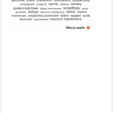
autorskie
prawo
prywatność
przedsiębiorcy
przegląd prasy
serwisy
raporty
przeglądarki
przejęcia
reklama
smartfony
społecznościowe
sklepy internetowe
spam
startupy
tablety
telefony
sprzedaż
sztuczna inteligencja
wygasl
urządzenia przenośne
wideo
komórkowe
wyniki
własność intelektualna
finansowe
wyszukiwarki
Więcej tagów