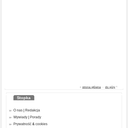
«
strona główna
-
do góry
^
Stopka
O nas
|
Redakcja
Wywiady
|
Porady
Prywatność
&
cookies