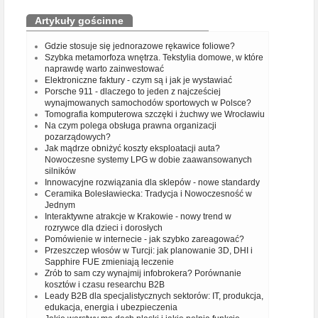
Artykuły gościnne
Gdzie stosuje się jednorazowe rękawice foliowe?
Szybka metamorfoza wnętrza. Tekstylia domowe, w które
naprawdę warto zainwestować
Elektroniczne faktury - czym są i jak je wystawiać
Porsche 911 - dlaczego to jeden z najcześciej
wynajmowanych samochodów sportowych w Polsce?
Tomografia komputerowa szczęki i żuchwy we Wrocławiu
Na czym polega obsługa prawna organizacji
pozarządowych?
Jak mądrze obniżyć koszty eksploatacji auta?
Nowoczesne systemy LPG w dobie zaawansowanych
silników
Innowacyjne rozwiązania dla sklepów - nowe standardy
Ceramika Bolesławiecka: Tradycja i Nowoczesność w
Jednym
Interaktywne atrakcje w Krakowie - nowy trend w
rozrywce dla dzieci i dorosłych
Pomówienie w internecie - jak szybko zareagować?
Przeszczep włosów w Turcji: jak planowanie 3D, DHI i
Sapphire FUE zmieniają leczenie
Zrób to sam czy wynajmij infobrokera? Porównanie
kosztów i czasu researchu B2B
Leady B2B dla specjalistycznych sektorów: IT, produkcja,
edukacja, energia i ubezpieczenia