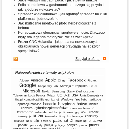
Jakie warstwy ma dach płaski i jakie pełnią funkcje
Folia aluminiowa w gastronomii - do czego się przyda i
jak ją dobrze wykorzystać?
Sprzedaż wielokanałowa - jak ogarnąć sprzedaż na kilku
platformach jednocześnie
Jak skutecznie montować płotki herpetologiczne z
betonu
Ponadczasowa elegancja i sportowe emocje. Dlaczego
brytyjska legenda motoryzacji wciąż zachwyca?
Frezer CNC Holandia - jak praca na nowoczesnych
obrabiarkach nowej generacji przyciąga najlepszych
specjalistów?
Zapytaj o ofertę
Najpopularniejsze tematy artykułów
Apple
Facebook
Android
Allegro
Chiny
Firefox
Google
Komisja Europejska
Kaspersky Lab
Linux
Microsoft
Samsung
Stany Zjednoczone
Nokia
UE
USA
Unia Europejska
Telekomunikacja Polska
Twitter
UKE
Windows
Urząd Komunikacji Elektronicznej
YouTube
aplikacje
bezpieczeństwo
badania
aplikacje mobilne
biznes
cyberbezpieczeństwo
e-
cenzura
dane osobowe
commerce
iPhone
e-handel
edukacja
finanse
gry
iPad
kf12m
konkursy
inwestycje
komunikat firmy
konferencje
patronat DI
piractwo
p2p
muzyka
nols
patenty
phishing
prawa
podatki
policja
polityka
podcasty
politycy
praca