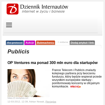
< reklama
the:protocol
Aukcje
Bukmacherzy
Dodaj artykuł / link
Publicis
OP Ventures ma ponad 300 mln euro dla startupów
France Telecom i Publicis znalazły
kolejnego partnera przy tworzeniu
funduszu, który będzie wspierał przede
wszystkim europejskie startupy -
poinformowały koncerny w oficjalnym
komunikacie.
więcej
hidesy @ istockphoto.com
12-03-2012, 12:39, Adrian Nowak,
Pieniądze