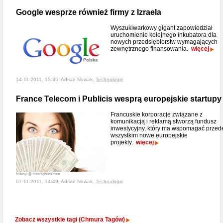
Google wesprze również firmy z Izraela
Wyszukiwarkowy gigant zapowiedział
uruchomienie kolejnego inkubatora dla
nowych przedsiębiorstw wymagających
zewnętrznego finansowania.
więcej
14-11-2011, 15:35, Adrian Nowak,
Technologie
France Telecom i Publicis wesprą europejskie startupy
Francuskie korporacje związane z
komunikacją i reklamą stworzą fundusz
inwestycyjny, który ma wspomagać przed
wszystkim nowe europejskie
projekty.
więcej
hidesy @ istockphoto.com
07-11-2011, 14:49, Adrian Nowak,
Technologie
Zobacz wszystkie tagi (Chmura Tagów)