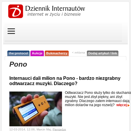
< reklama
the:protocol
Aukcje
Bukmacherzy
Dodaj artykuł / link
Pono
Internauci dali milion na Pono - bardzo niezgrabny
odtwarzacz muzyki. Dlaczego?
Odtwarzacz Pono służy tylko do słuchani
muzyki. Nie jest zbyt piękny, ani zbyt
zgrabny. Dlaczego zatem internauci dają
milion dolarów na jego rozwój?
więcej
12-03-2014, 12:06, Marcin Maj,
Pieniądze