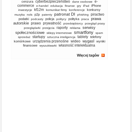
cyberbezpieczeństwo
e-
cenzura
dane osobowe
commerce
iPhone
e-handel
edukacja
finanse
gry
iPad
kf12m
konkursy
inwestycje
komunikat firmy
konferencje
patronat DI
piractwo
p2p
muzyka
nols
patenty
phishing
prawa
podatki
policja
polityka
podcasty
politycy
praca
autorskie
prawo
prywatność
przedsiębiorcy
przegląd prasy
serwisy
raporty
przeglądarki
przejęcia
reklama
smartfony
społecznościowe
sklepy internetowe
spam
startupy
tablety
telefony
sprzedaż
sztuczna inteligencja
wygasl
urządzenia przenośne
wideo
komórkowe
wyniki
własność intelektualna
finansowe
wyszukiwarki
Więcej tagów