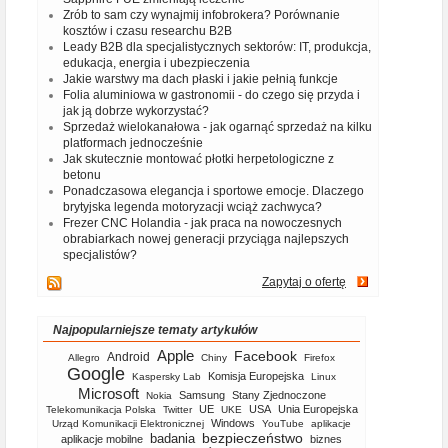
Zrób to sam czy wynajmij infobrokera? Porównanie
kosztów i czasu researchu B2B
Leady B2B dla specjalistycznych sektorów: IT, produkcja,
edukacja, energia i ubezpieczenia
Jakie warstwy ma dach płaski i jakie pełnią funkcje
Folia aluminiowa w gastronomii - do czego się przyda i
jak ją dobrze wykorzystać?
Sprzedaż wielokanałowa - jak ogarnąć sprzedaż na kilku
platformach jednocześnie
Jak skutecznie montować płotki herpetologiczne z
betonu
Ponadczasowa elegancja i sportowe emocje. Dlaczego
brytyjska legenda motoryzacji wciąż zachwyca?
Frezer CNC Holandia - jak praca na nowoczesnych
obrabiarkach nowej generacji przyciąga najlepszych
specjalistów?
Zapytaj o ofertę
Najpopularniejsze tematy artykułów
Apple
Facebook
Android
Allegro
Chiny
Firefox
Google
Komisja Europejska
Kaspersky Lab
Linux
Microsoft
Samsung
Stany Zjednoczone
Nokia
UE
USA
Unia Europejska
Telekomunikacja Polska
Twitter
UKE
Windows
Urząd Komunikacji Elektronicznej
YouTube
aplikacje
bezpieczeństwo
badania
aplikacje mobilne
biznes