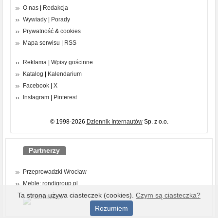
O nas
|
Redakcja
Wywiady
|
Porady
Prywatność
&
cookies
Mapa serwisu
|
RSS
Reklama
|
Wpisy gościnne
Katalog
|
Kalendarium
Facebook
|
X
Instagram
|
Pinterest
© 1998-2026
Dziennik Internautów
Sp. z o.o.
Partnerzy
Przeprowadzki Wrocław
Meble: rondigroup.pl
Ta strona używa ciasteczek (cookies).
Czym są ciasteczka?
Rozumiem