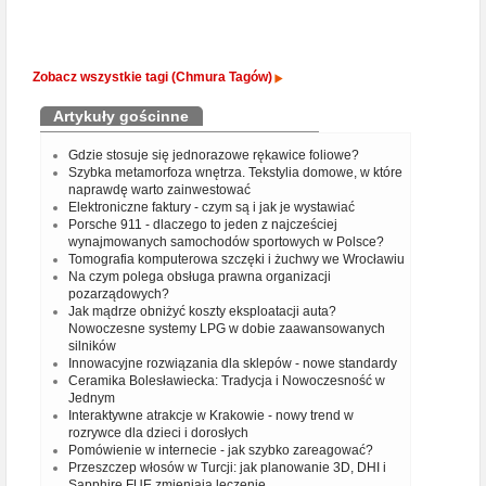
Zobacz wszystkie tagi (Chmura Tagów)
Artykuły gościnne
Gdzie stosuje się jednorazowe rękawice foliowe?
Szybka metamorfoza wnętrza. Tekstylia domowe, w które
naprawdę warto zainwestować
Elektroniczne faktury - czym są i jak je wystawiać
Porsche 911 - dlaczego to jeden z najcześciej
wynajmowanych samochodów sportowych w Polsce?
Tomografia komputerowa szczęki i żuchwy we Wrocławiu
Na czym polega obsługa prawna organizacji
pozarządowych?
Jak mądrze obniżyć koszty eksploatacji auta?
Nowoczesne systemy LPG w dobie zaawansowanych
silników
Innowacyjne rozwiązania dla sklepów - nowe standardy
Ceramika Bolesławiecka: Tradycja i Nowoczesność w
Jednym
Interaktywne atrakcje w Krakowie - nowy trend w
rozrywce dla dzieci i dorosłych
Pomówienie w internecie - jak szybko zareagować?
Przeszczep włosów w Turcji: jak planowanie 3D, DHI i
Sapphire FUE zmieniają leczenie