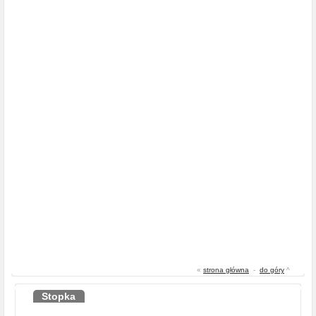
«
strona główna
-
do góry
^
Stopka