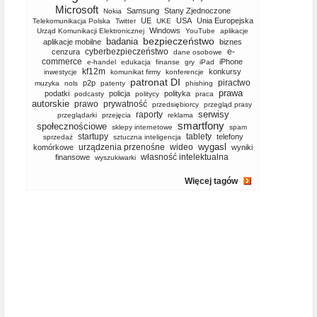
Microsoft
Samsung
Stany Zjednoczone
Nokia
UE
USA
Unia Europejska
Telekomunikacja Polska
Twitter
UKE
Windows
Urząd Komunikacji Elektronicznej
YouTube
aplikacje
bezpieczeństwo
badania
aplikacje mobilne
biznes
cyberbezpieczeństwo
e-
cenzura
dane osobowe
commerce
iPhone
e-handel
edukacja
finanse
gry
iPad
kf12m
konkursy
inwestycje
komunikat firmy
konferencje
patronat DI
piractwo
p2p
muzyka
nols
patenty
phishing
prawa
podatki
policja
polityka
podcasty
politycy
praca
autorskie
prawo
prywatność
przedsiębiorcy
przegląd prasy
serwisy
raporty
przeglądarki
przejęcia
reklama
smartfony
społecznościowe
sklepy internetowe
spam
startupy
tablety
telefony
sprzedaż
sztuczna inteligencja
wygasl
urządzenia przenośne
wideo
komórkowe
wyniki
własność intelektualna
finansowe
wyszukiwarki
Więcej tagów