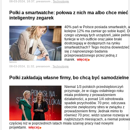
08-03-2024, 16:37, pressroom ,
Technologie
Polki a smartwatche: połowa z nich ma albo chce mieć
inteligentny zegarek
40% pań w Polsce posiada smartwatch, a
kolejne 12% ma zamiar go sobie kupić. 
czego używają tych urządzeń, jakie pełni
funkcje w ich outficie oraz jakie braki
dostrzegają w dostępnych na rynku
smartwatchach? Tego można dowiedzieć
się z najnowszego badania
przeprowadzonego przez jedną z
marek.
więcej
benzoix
08-03-2024, 11:32, pressroom ,
Technologie
Polki zakładają własne firmy, bo chcą być samodzielne
Niemal 1/3 polskich przedsiębiorczyń
przyznaje, że w ciągu ostatniego roku
miała problemy z prowadzeniem
działalności, a ponad 1/4 odnotowała
spadek przychodów. 70 proc. odczuwa
obecnie zwiększony stres w związku z
prowadzeniem firmy. Jednak mimo to
również 70 proc. widzi szanse rozwoju w
najbliższych miesiącach, a niemal połow
częściej niż w poprzednich latach miała szansę pracy nad nowymi
projektami.
więcej