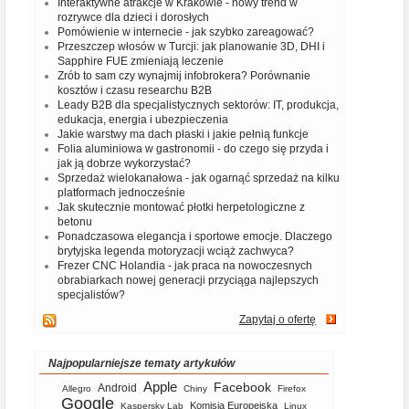
Interaktywne atrakcje w Krakowie - nowy trend w
rozrywce dla dzieci i dorosłych
Pomówienie w internecie - jak szybko zareagować?
Przeszczep włosów w Turcji: jak planowanie 3D, DHI i
Sapphire FUE zmieniają leczenie
Zrób to sam czy wynajmij infobrokera? Porównanie
kosztów i czasu researchu B2B
Leady B2B dla specjalistycznych sektorów: IT, produkcja,
edukacja, energia i ubezpieczenia
Jakie warstwy ma dach płaski i jakie pełnią funkcje
Folia aluminiowa w gastronomii - do czego się przyda i
jak ją dobrze wykorzystać?
Sprzedaż wielokanałowa - jak ogarnąć sprzedaż na kilku
platformach jednocześnie
Jak skutecznie montować płotki herpetologiczne z
betonu
Ponadczasowa elegancja i sportowe emocje. Dlaczego
brytyjska legenda motoryzacji wciąż zachwyca?
Frezer CNC Holandia - jak praca na nowoczesnych
obrabiarkach nowej generacji przyciąga najlepszych
specjalistów?
Zapytaj o ofertę
Najpopularniejsze tematy artykułów
Apple
Facebook
Android
Allegro
Chiny
Firefox
Google
Komisja Europejska
Kaspersky Lab
Linux