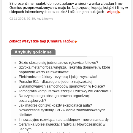
88 procent internautek lubi robić zakupy w sieci - wynika z badań firmy
Gemius przeprowadzonych w maju br. Najczęściej kupują książki i filmy w
sklepach internetowych oraz odzież i biżuterię na aukcjach.
więcej
02-11-2008, 02:39, kg,
Lifestyle
Zobacz wszystkie tagi (Chmura Tagów)
Artykuły gościnne
Gdzie stosuje się jednorazowe rękawice foliowe?
Szybka metamorfoza wnętrza. Tekstylia domowe, w które
naprawdę warto zainwestować
Elektroniczne faktury - czym są i jak je wystawiać
Porsche 911 - dlaczego to jeden z najcześciej
wynajmowanych samochodów sportowych w Polsce?
Tomografia komputerowa szczęki i żuchwy we Wrocławiu
Na czym polega obsługa prawna organizacji
pozarządowych?
Jak mądrze obniżyć koszty eksploatacji auta?
Nowoczesne systemy LPG w dobie zaawansowanych
silników
Innowacyjne rozwiązania dla sklepów - nowe standardy
Ceramika Bolesławiecka: Tradycja i Nowoczesność w
Jednym