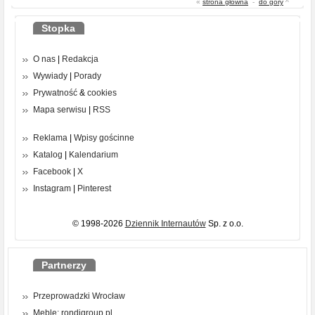
«
strona główna
-
do góry
^
Stopka
O nas
|
Redakcja
Wywiady
|
Porady
Prywatność
&
cookies
Mapa serwisu
|
RSS
Reklama
|
Wpisy gościnne
Katalog
|
Kalendarium
Facebook
|
X
Instagram
|
Pinterest
© 1998-2026
Dziennik Internautów
Sp. z o.o.
Partnerzy
Przeprowadzki Wrocław
Meble: rondigroup.pl