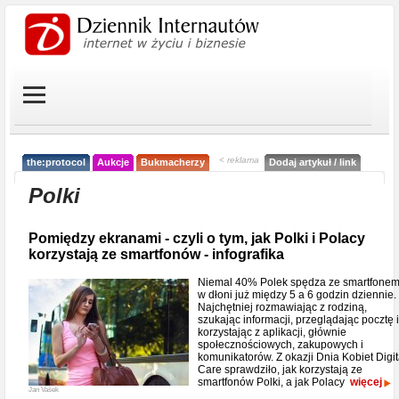
< reklama
the:protocol
Aukcje
Bukmacherzy
Dodaj artykuł / link
Polki
Pomiędzy ekranami - czyli o tym, jak Polki i Polacy
korzystają ze smartfonów - infografika
Niemal 40% Polek spędza ze smartfone
w dłoni już między 5 a 6 godzin dziennie.
Najchętniej rozmawiając z rodziną,
szukając informacji, przeglądając pocztę i
korzystając z aplikacji, głównie
społecznościowych, zakupowych i
komunikatorów. Z okazji Dnia Kobiet Digit
Care sprawdziło, jak korzystają ze
smartfonów Polki, a jak Polacy
więcej
Jan Vašek