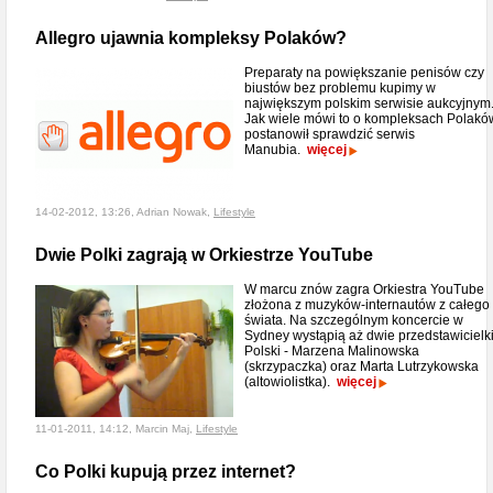
Allegro ujawnia kompleksy Polaków?
Preparaty na powiększanie penisów czy
biustów bez problemu kupimy w
największym polskim serwisie aukcyjnym
Jak wiele mówi to o kompleksach Polakó
postanowił sprawdzić serwis
Manubia.
więcej
14-02-2012, 13:26, Adrian Nowak,
Lifestyle
Dwie Polki zagrają w Orkiestrze YouTube
W marcu znów zagra Orkiestra YouTube
złożona z muzyków-internautów z całego
świata. Na szczególnym koncercie w
Sydney wystąpią aż dwie przedstawicielk
Polski - Marzena Malinowska
(skrzypaczka) oraz Marta Lutrzykowska
(altowiolistka).
więcej
11-01-2011, 14:12, Marcin Maj,
Lifestyle
Co Polki kupują przez internet?