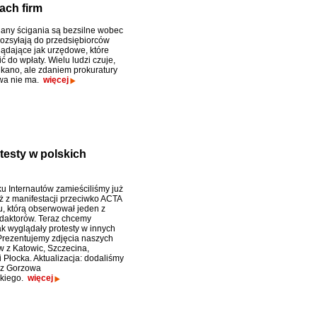
ach firm
gany ścigania są bezsilne wobec
 rozsyłają do przedsiębiorców
ądające jak urzędowe, które
ć do wpłaty. Wielu ludzi czuje,
ukano, ale zdaniem prokuratury
wa nie ma.
więcej
otesty w polskich
u Internautów zamieściliśmy już
aż z manifestacji przeciwko ACTA
, którą obserwował jeden z
daktorów. Teraz chcemy
ak wyglądały protesty w innych
Prezentujemy zdjęcia naszych
w z Katowic, Szczecina,
 Płocka. Aktualizacja: dodaliśmy
ć z Gorzowa
skiego.
więcej