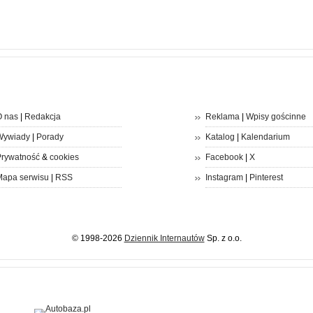
 nas
|
Redakcja
Reklama
|
Wpisy gościnne
Wywiady
|
Porady
Katalog
|
Kalendarium
rywatność
&
cookies
Facebook
|
X
apa serwisu
|
RSS
Instagram
|
Pinterest
© 1998-2026
Dziennik Internautów
Sp. z o.o.