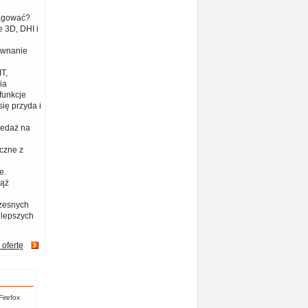
eagować?
 3D, DHI i
ównanie
T,
ia
funkcje
ię przyda i
zedaż na
czne z
e.
iąż
zesnych
jlepszych
 ofertę
Firefox