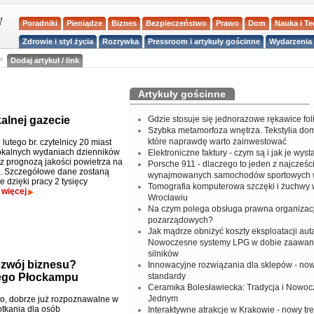
Poradniki
Pieniądze
Biznes
Bezpieczeństwo
Prawo
Dom
Nauka i T
Zdrowie i styl życia
Rozrywka
Pressroom i artykuły gościnne
Wydarzenia 
a
Dodaj artykuł / link
Artykuły gościnne
alnej gazecie
Gdzie stosuje się jednorazowe rękawice fo
Szybka metamorfoza wnętrza. Tekstylia do
które naprawdę warto zainwestować
 lutego br. czytelnicy 20 miast
okalnych wydaniach dzienników
Elektroniczne faktury - czym są i jak je wys
 z prognozą jakości powietrza na
Porsche 911 - dlaczego to jeden z najcześci
. Szczegółowe dane zostaną
wynajmowanych samochodów sportowych 
 dzięki pracy 2 tysięcy
Tomografia komputerowa szczęki i żuchwy
.
więcej
Wrocławiu
Na czym polega obsługa prawna organizacj
pozarządowych?
Jak mądrze obniżyć koszty eksploatacji aut
Nowoczesne systemy LPG w dobie zaawa
silników
rozwój biznesu?
Innowacyjne rozwiązania dla sklepów - no
ego Płockampu
standardy
Ceramika Bolesławiecka: Tradycja i Nowo
Jednym
o, dobrze już rozpoznawalne w
otkania dla osób
Interaktywne atrakcje w Krakowie - nowy tr