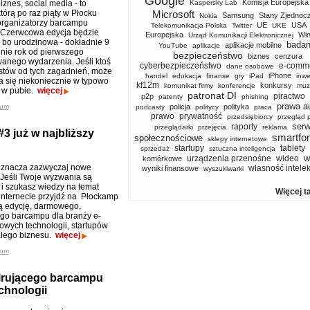
Google
Komisja Europejska
iznes, social media - to
Kaspersky Lab
tórą po raz piąty w Płocku
Microsoft
Samsung
Stany Zjednoc
Nokia
organizatorzy barcampu
UE
USA
Telekomunikacja Polska
Twitter
UKE
 Czerwcowa edycja będzie
Europejska
Wi
Urząd Komunikacji Elektronicznej
 bo urodzinowa - dokładnie 9
badan
aplikacje mobilne
YouTube
aplikacje
nie rok od pierwszego
bezpieczeństwo
biznes
cenzura
anego wydarzenia. Jeśli ktoś
cyberbezpieczeństwo
e-comm
dane osobowe
istów od tych zagadnień, może
iPhone
handel
edukacja
finanse
gry
iPad
inwe
a się niekoniecznie w typowo
kf12m
konkursy
komunikat firmy
konferencje
muz
 w pubie.
więcej
patronat DI
piractwo
p2p
patenty
phishing
prawa a
ium
policja
polityka
podcasty
politycy
praca
prawo
prywatność
przedsiębiorcy
przegląd 
serw
raporty
przeglądarki
przejęcia
reklama
 już w najbliższy
smartfo
społecznościowe
sklepy internetowe
startupy
tablety
sprzedaż
sztuczna inteligencja
w
urządzenia przenośne
wideo
komórkowe
oznacza zazwyczaj nowe
własność intele
wyniki finansowe
wyszukiwarki
Jeśli Twoje wyzwania są
i szukasz wiedzy na temat
Więcej t
internecie przyjdź na Płockamp
ną edycję, darmowego,
ego barcampu dla branży e-
nowych technologii, startupów
ałego biznesu.
więcej
ium
pirującego barcampu
chnologii