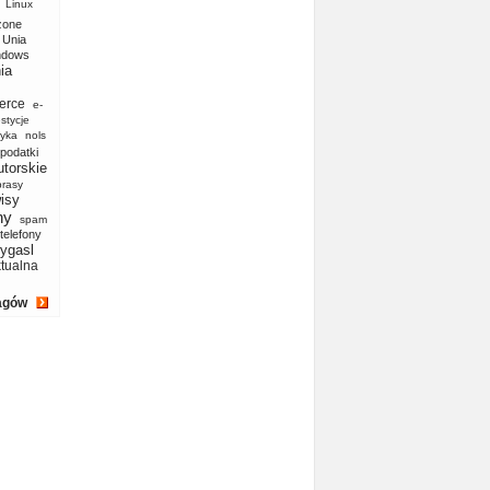
Linux
zone
Unia
ndows
ia
erce
e-
stycje
yka
nols
podatki
utorskie
prasy
isy
ny
spam
telefony
ygasl
ktualna
agów