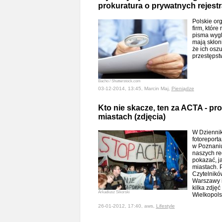
prokuratura o prywatnych rejestr
Polskie or
firm, które
pisma wygl
mają skłoni
że ich osz
przestępst
Bacho / Shutterstock.com
03-12-2014, 13:45, Marcin Maj,
Pieniądze
Kto nie skacze, ten za ACTA - pr
miastach (zdjęcia)
W Dziennik
fotoreport
w Poznaniu
naszych re
pokazać, j
miastach. 
Czytelnikó
Warszawy i
kilka zdję
Arkadiusz Sikorski
Wielkopol
26-01-2012, 17:40, aws,
Lifestyle