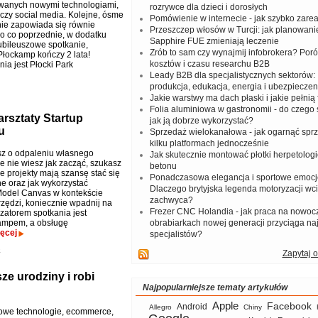
wanych nowymi technologiami,
rozrywce dla dzieci i dorosłych
 czy social media. Kolejne, ósme
Pomówienie w internecie - jak szybko zar
nie zapowiada się równie
Przeszczep włosów w Turcji: jak planowanie
co co poprzednie, w dodatku
Sapphire FUE zmieniają leczenie
jubileuszowe spotkanie,
Zrób to sam czy wynajmij infobrokera? Por
łockamp kończy 2 lata!
kosztów i czasu researchu B2B
a jest Płocki Park
Leady B2B dla specjalistycznych sektorów: I
produkcja, edukacja, energia i ubezpieczen
Jakie warstwy ma dach płaski i jakie pełnią 
Folia aluminiowa w gastronomii - do czego s
arsztaty Startup
jak ją dobrze wykorzystać?
u
Sprzedaż wielokanałowa - jak ogarnąć spr
kilku platformach jednocześnie
isz o odpaleniu własnego
Jak skutecznie montować płotki herpetologi
le nie wiesz jak zacząć, szukasz
betonu
e projekty mają szansę stać się
Ponadczasowa elegancja i sportowe emocj
e oraz jak wykorzystać
Dlaczego brytyjska legenda motoryzacji wc
odel Canvas w kontekście
zachwyca?
rzędzi, koniecznie wpadnij na
Frezer CNC Holandia - jak praca na nowoc
zatorem spotkania jest
kampem, a obsługę
obrabiarkach nowej generacji przyciąga na
ęcej
specjalistów?
e
Zapytaj o
e urodziny i robi
Najpopularniejsze tematy artykułów
Apple
Facebook
Android
Allegro
Chiny
nowe technologie, ecommerce,