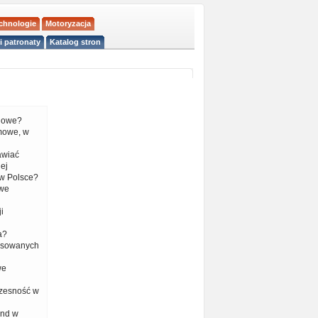
echnologie
Motoryzacja
i patronaty
Katalog stron
liowe?
mowe, w
tawiać
ej
w Polsce?
 we
i
a?
nsowanych
we
czesność w
end w