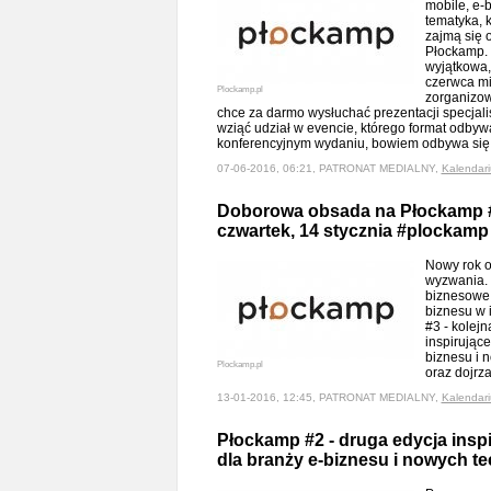
mobile, e-b
tematyka, k
zajmą się 
Płockamp.
wyjątkowa,
czerwca mi
Plockamp.pl
zorganizow
chce za darmo wysłuchać prezentacji specjal
wziąć udział w evencie, którego format odbyw
konferencyjnym wydaniu, bowiem odbywa się
07-06-2016, 06:21, PATRONAT MEDIALNY,
Kalendar
Doborowa obsada na Płockamp #3
czwartek, 14 stycznia #plockamp
Nowy rok 
wyzwania. 
biznesowe 
biznesu w 
#3 - kolej
inspirując
biznesu i 
Plockamp.pl
oraz dojrz
13-01-2016, 12:45, PATRONAT MEDIALNY,
Kalendar
Płockamp #2 - druga edycja ins
dla branży e-biznesu i nowych te