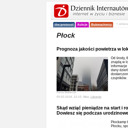
< reklam
the:protocol
Aukcje
Bukmacherzy
Płock
Prognoza jakości powietrza w lok
Od środy, 6
znajdą w l
informacje
dany dzień
dostarczone
czujników
Dariusz Bednarczyk
05-02-2019, 22:15, Nika,
Lifestyle
Skąd wziąć pieniądze na start i 
Dowiesz się podczas urodzinow
Płockamp t
Płocku, sp