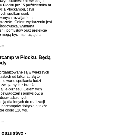
owym sukcesie pierwszego
 Płocku już 15 października br.
ycja Płockampu, czyli
nych spotkań osób
wanych rozwijaniem
orczości. Celem wydarzenia jest
 środowiska, wymiana
ń i pomysłów oraz prelekcje
 mogą być inspiracją dla
ium
arcamp w Płocku. Będą
ody
organizowane są w większych
astach od kilku lat. Są to
, otwarte spotkania ludzi
j związanych z branżą
ną i e-biznesu. Celem tych
 doświadczeń i pomysłów, a
e doświadczonych
cją dla innych do realizacji
ch barcampów dołączają także
bie około 120 tys.
ium
 oszustwo -