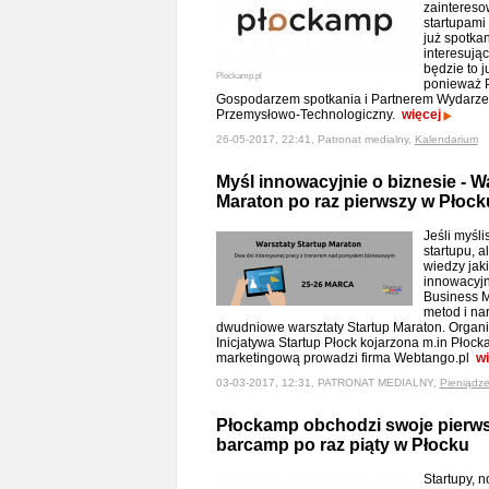
zaintereso
startupami
już spotka
interesują
będzie to 
Plockamp.pl
ponieważ P
Gospodarzem spotkania i Partnerem Wydarzeni
Przemysłowo-Technologiczny.
więcej
26-05-2017, 22:41, Patronat medialny,
Kalendarium
Myśl innowacyjnie o biznesie - W
Maraton po raz pierwszy w Płock
Jeśli myśl
startupu, a
wiedzy jaki
innowacyjn
Business M
metod i na
dwudniowe warsztaty Startup Maraton. Organi
Inicjatywa Startup Płock kojarzona m.in Płoc
marketingową prowadzi firma Webtango.pl
wi
03-03-2017, 12:31, PATRONAT MEDIALNY,
Pieniądz
Płockamp obchodzi swoje pierwsz
barcamp po raz piąty w Płocku
Startupy, 