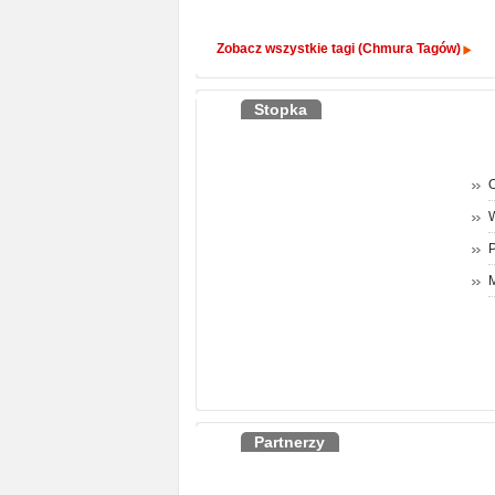
Zobacz wszystkie tagi (Chmura Tagów)
Stopka
O
P
M
Partnerzy