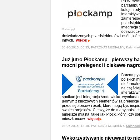
Po czerwc
barcampu w
kolejna ed
interaktyw
zaintereso
przedsiębi
integracja
Plockamp.pl
doświadcze
doświadczonych przedsiębiorców i osób, które
innych.
więcej
06-10-2015, 06:35, PATRONAT MEDIALNY,
Kalendar
Już jutro Płockamp - pierwszy b
mocni prelegenci i ciekawe nagr
Barcampy 
polskich mi
nieformalne
najczęście
interaktyw
spotkań jest integracja środowiska, wymiana
jednym z kluczowych elementów są prelekcj
przedsiębiorców i osób, które mogą być inspira
swoich projektów. Cieszy, że do mapy polski
mniejsze miasta, takie jak Płock, który liczy so
mieszkańców.
więcej
08-06-2015, 13:18, PATRONAT MEDIALNY,
Kalendar
Wykorzystywanie nieuwagi to nie