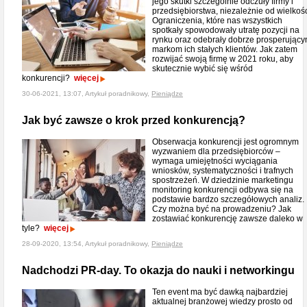
jego skutki szczególnie odczuły firmy i
przedsiębiorstwa, niezależnie od wielkośc
Ograniczenia, które nas wszystkich
spotkały spowodowały utratę pozycji na
rynku oraz odebrały dobrze prosperując
markom ich stałych klientów. Jak zatem
rozwijać swoją firmę w 2021 roku, aby
skutecznie wybić się wśród
konkurencji?
więcej
30-06-2021, 13:07, Artykuł poradnikowy,
Pieniądze
Jak być zawsze o krok przed konkurencją?
Obserwacja konkurencji jest ogromnym
wyzwaniem dla przedsiębiorców –
wymaga umiejętności wyciągania
wniosków, systematyczności i trafnych
spostrzeżeń. W dziedzinie marketingu
monitoring konkurencji odbywa się na
podstawie bardzo szczegółowych analiz.
Czy można być na prowadzeniu? Jak
zostawiać konkurencję zawsze daleko w
tyle?
więcej
28-09-2020, 13:54, Artykuł poradnikowy,
Pieniądze
Nadchodzi PR-day. To okazja do nauki i networkingu
Ten event ma być dawką najbardziej
aktualnej branżowej wiedzy prosto od