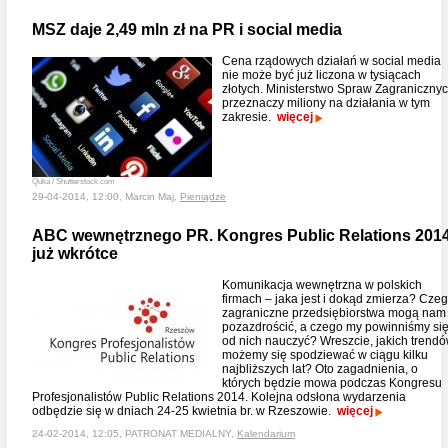
MSZ daje 2,49 mln zł na PR i social media
Cena rządowych działań w social media
nie może być już liczona w tysiącach
złotych. Ministerstwo Spraw Zagraniczny
przeznaczy miliony na działania w tym
zakresie.
więcej
Quka / Shutterstock.com
29-04-2014, 12:00, Marcin Maj,
Pieniądze
ABC wewnętrznego PR. Kongres Public Relations 201
już wkrótce
Komunikacja wewnętrzna w polskich
firmach – jaka jest i dokąd zmierza? Cze
zagraniczne przedsiębiorstwa mogą nam
pozazdrościć, a czego my powinniśmy si
od nich nauczyć? Wreszcie, jakich trend
możemy się spodziewać w ciągu kilku
najbliższych lat? Oto zagadnienia, o
których będzie mowa podczas Kongresu
Profesjonalistów Public Relations 2014. Kolejna odsłona wydarzenia
odbędzie się w dniach 24-25 kwietnia br. w Rzeszowie.
więcej
24-02-2014, 12:05, PATRONAT MEDIALNY,
Kalendarium