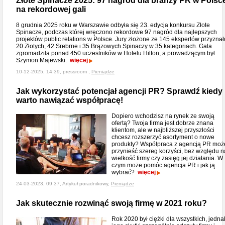
Złote Spinacze 2025: 97 nagród dla branży PR w Polsc
na rekordowej gali
8 grudnia 2025 roku w Warszawie odbyła się 23. edycja konkursu Złote
Spinacze, podczas której wręczono rekordowe 97 nagród dla najlepszych
projektów public relations w Polsce. Jury złożone ze 145 ekspertów przyznał
20 Złotych, 42 Srebrne i 35 Brązowych Spinaczy w 35 kategoriach. Gala
zgromadziła ponad 450 uczestników w Hotelu Hilton, a prowadzącym był
Szymon Majewski.
więcej
10-12-2025, 14:39, pressroom ,
Pieniądze
Jak wykorzystać potencjał agencji PR? Sprawdź kiedy
warto nawiązać współpracę!
Dopiero wchodzisz na rynek ze swoją
ofertą? Twoja firma jest dobrze znana
klientom, ale w najbliższej przyszłości
chcesz rozszerzyć asortyment o nowe
produkty? Współpraca z agencją PR moż
przynieść szereg korzyści, bez względu n
wielkość firmy czy zasięg jej działania. W
czym może pomóc agencja PR i jak ją
wybrać?
więcej
24-03-2023, 09:37, Artykuł poradnikowy,
Pieniądze
Jak skutecznie rozwinąć swoją firmę w 2021 roku?
Rok 2020 był ciężki dla wszystkich, jedna