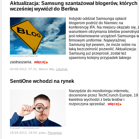
Aktualizacja: Samsung szantażował blogerów, których
wcześniej wywiózł do Berlina
Indyjski oddział Samsunga opłacił
blogerom podróż do Niemiec na
konferencję IFA. Na miejscu okazało się, 
warunkiem otrzymania biletów powrotnyc
jest reklamowanie urządzeń Samsunga 
firmowym uniformie. Najwyraźniej
Samsung był pewien, że może sobie na
taką bezczelność pozwolić. Aktualizacja:
Samsung już przeprosił, został też
©istockphoto.com/head off
ujawniony kolejny przypadek takiego
zastraszania.
więcej
04-09-2012, 07:31, Marcin Maj,
Lifestyle
SentiOne wchodzi na rynek
Narzędzie do monitoringu internetu,
docenione przez TechCrunch Europe, 19
kwietnia wychodzi z beta testów i
rozpoczyna sprzedaż.
więcej
© arsenik - istockphoto.com
18-04-2012, 19:04, paku,
Pieniądze