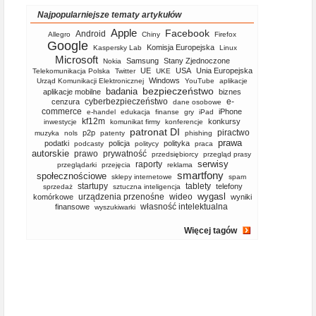
Najpopularniejsze tematy artykułów
Apple
Facebook
Android
Allegro
Chiny
Firefox
Google
Komisja Europejska
Kaspersky Lab
Linux
Microsoft
Samsung
Stany Zjednoczone
Nokia
UE
USA
Unia Europejska
Telekomunikacja Polska
Twitter
UKE
Windows
Urząd Komunikacji Elektronicznej
YouTube
aplikacje
bezpieczeństwo
badania
aplikacje mobilne
biznes
cyberbezpieczeństwo
e-
cenzura
dane osobowe
commerce
iPhone
e-handel
edukacja
finanse
gry
iPad
kf12m
konkursy
inwestycje
komunikat firmy
konferencje
patronat DI
piractwo
p2p
muzyka
nols
patenty
phishing
prawa
podatki
policja
polityka
podcasty
politycy
praca
autorskie
prawo
prywatność
przedsiębiorcy
przegląd prasy
serwisy
raporty
przeglądarki
przejęcia
reklama
smartfony
społecznościowe
sklepy internetowe
spam
startupy
tablety
telefony
sprzedaż
sztuczna inteligencja
wygasl
urządzenia przenośne
wideo
komórkowe
wyniki
własność intelektualna
finansowe
wyszukiwarki
Więcej tagów