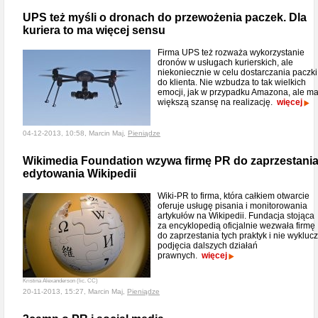
UPS też myśli o dronach do przewożenia paczek. Dla
kuriera to ma więcej sensu
Firma UPS też rozważa wykorzystanie
dronów w usługach kurierskich, ale
niekoniecznie w celu dostarczania paczki
do klienta. Nie wzbudza to tak wielkich
emocji, jak w przypadku Amazona, ale m
większą szansę na realizację.
więcej
04-12-2013, 10:58, Marcin Maj,
Pieniądze
Wikimedia Foundation wzywa firmę PR do zaprzestani
edytowania Wikipedii
Wiki-PR to firma, która całkiem otwarcie
oferuje usługę pisania i monitorowania
artykułów na Wikipedii. Fundacja stojąca
za encyklopedią oficjalnie wezwała firmę
do zaprzestania tych praktyk i nie wykluc
podjęcia dalszych działań
prawnych.
więcej
Kristina Alexanderson (lic. CC)
20-11-2013, 15:27, Marcin Maj,
Pieniądze