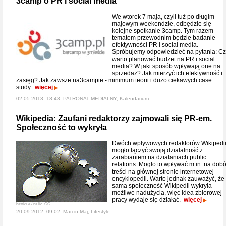
3camp o PR i social media
We wtorek 7 maja, czyli tuż po długim
majowym weekendzie, odbędzie się
kolejne spotkanie 3camp. Tym razem
tematem przewodnim będzie badanie
efektywności PR i social media.
Spróbujemy odpowiedzieć na pytania: C
warto planować budżet na PR i social
media? W jaki sposób wpływają one na
sprzedaż? Jak mierzyć ich efektywność i
zasięg? Jak zawsze na3campie - minimum teorii i dużo ciekawych case
study.
więcej
02-05-2013, 18:43, PATRONAT MEDIALNY,
Kalendarium
Wikipedia: Zaufani redaktorzy zajmowali się PR-em.
Społeczność to wykryła
Dwóch wpływowych redaktorów Wikipedi
mogło łączyć swoją działalność z
zarabianiem na działaniach public
relations. Mogło to wpływać m.in. na dobó
treści na głównej stronie internetowej
encyklopedii. Warto jednak zauważyć, że
sama społeczność Wikipedii wykryła
możliwe nadużycia, więc idea zbiorowej
pracy wydaje się działać.
więcej
bastique / na lic. CC
20-09-2012, 09:02, Marcin Maj,
Lifestyle