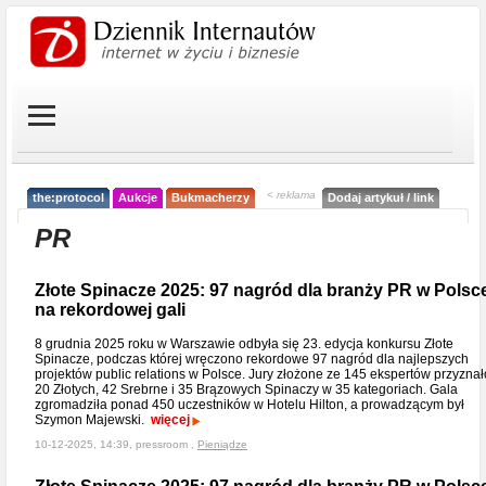
< reklama
the:protocol
Aukcje
Bukmacherzy
Dodaj artykuł / link
PR
Złote Spinacze 2025: 97 nagród dla branży PR w Polsc
na rekordowej gali
8 grudnia 2025 roku w Warszawie odbyła się 23. edycja konkursu Złote
Spinacze, podczas której wręczono rekordowe 97 nagród dla najlepszych
projektów public relations w Polsce. Jury złożone ze 145 ekspertów przyznał
20 Złotych, 42 Srebrne i 35 Brązowych Spinaczy w 35 kategoriach. Gala
zgromadziła ponad 450 uczestników w Hotelu Hilton, a prowadzącym był
Szymon Majewski.
więcej
10-12-2025, 14:39, pressroom ,
Pieniądze