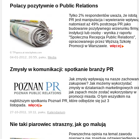
Polacy pozytywnie o Public Relations
Tylko 2% respondentów uważa, że istotą
PR jest manipulacja i wywieranie wpływu
natomiast aż 49% postrzega PR jako
budowanie pozytywnego wizerunku firmy,
instytucji lub osoby - wynika z raportu
"Społeczna Recepcja Public Relations",
opracowanego przez Wyższą Szkołę
Promocji w Warszawie.
więcej
© TPopova at istockphoto.com
04-01-2012, 20:55, paku,
Media
Zmysły w komunikacji: spotkanie branży PR
Jak zmysły wpływają na nasze zachowan
zakupowe? Jak możemy wykorzystać
zmysły w działaniach marketingowych or
jak zapach może zostać wykorzystany w
promocji miasta. O tym wszystkim na
najbliższym spotkaniu Poznań PR, które odbędzie się już 3
listopada.
więcej
27-10-2011, 10:11, paku,
Kalendarium
Nie taki piarowiec straszny, jak go malują
Powszechna opinia na temat zawodu
piarowca nie znajduje odzwierciedlenia 