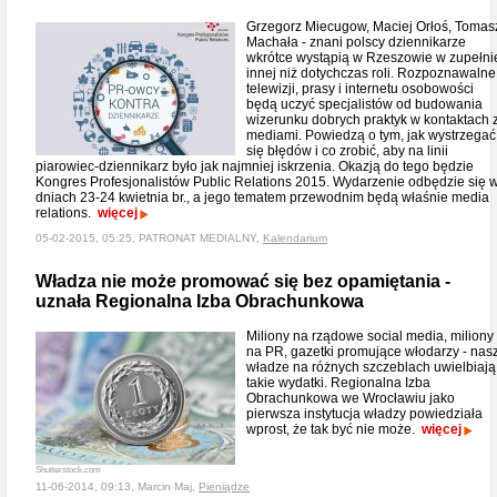
Grzegorz Miecugow, Maciej Orłoś, Tomas
Machała - znani polscy dziennikarze
wkrótce wystąpią w Rzeszowie w zupełni
innej niż dotychczas roli. Rozpoznawalne
telewizji, prasy i internetu osobowości
będą uczyć specjalistów od budowania
wizerunku dobrych praktyk w kontaktach 
mediami. Powiedzą o tym, jak wystrzegać
się błędów i co zrobić, aby na linii
piarowiec-dziennikarz było jak najmniej iskrzenia. Okazją do tego będzie
Kongres Profesjonalistów Public Relations 2015. Wydarzenie odbędzie się 
dniach 23-24 kwietnia br., a jego tematem przewodnim będą właśnie media
relations.
więcej
05-02-2015, 05:25, PATRONAT MEDIALNY,
Kalendarium
Władza nie może promować się bez opamiętania -
uznała Regionalna Izba Obrachunkowa
Miliony na rządowe social media, miliony
na PR, gazetki promujące włodarzy - nas
władze na różnych szczeblach uwielbiają
takie wydatki. Regionalna Izba
Obrachunkowa we Wrocławiu jako
pierwsza instytucja władzy powiedziała
wprost, że tak być nie może.
więcej
Shutterstock.com
11-06-2014, 09:13, Marcin Maj,
Pieniądze