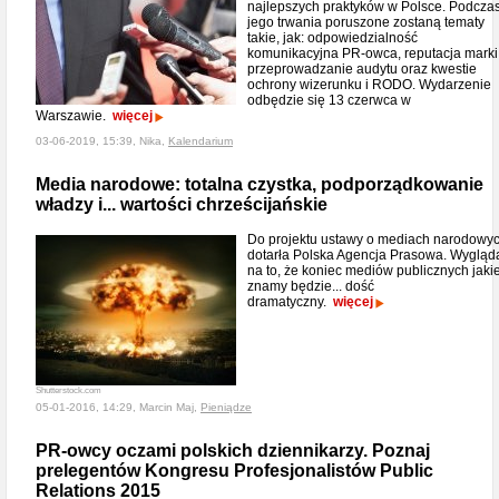
najlepszych praktyków w Polsce. Podcza
jego trwania poruszone zostaną tematy
takie, jak: odpowiedzialność
komunikacyjna PR-owca, reputacja marki
przeprowadzanie audytu oraz kwestie
ochrony wizerunku i RODO. Wydarzenie
odbędzie się 13 czerwca w
Warszawie.
więcej
03-06-2019, 15:39, Nika,
Kalendarium
Media narodowe: totalna czystka, podporządkowanie
władzy i... wartości chrześcijańskie
Do projektu ustawy o mediach narodowy
dotarła Polska Agencja Prasowa. Wygląd
na to, że koniec mediów publicznych jaki
znamy będzie... dość
dramatyczny.
więcej
Shutterstock.com
05-01-2016, 14:29, Marcin Maj,
Pieniądze
PR-owcy oczami polskich dziennikarzy. Poznaj
prelegentów Kongresu Profesjonalistów Public
Relations 2015