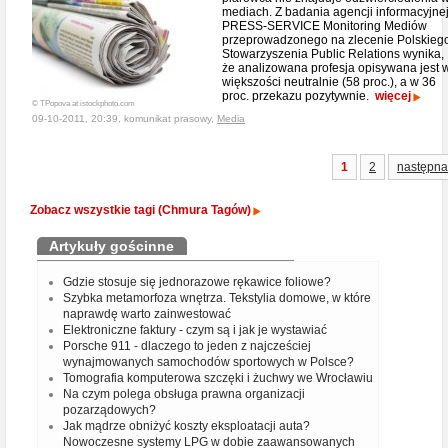
mediach. Z badania agencji informacyjne
PRESS-SERVICE Monitoring Mediów
przeprowadzonego na zlecenie Polskieg
Stowarzyszenia Public Relations wynika,
że analizowana profesja opisywana jest 
większości neutralnie (58 proc.), a w 36
proc. przekazu pozytywnie.
więcej
© TPopova at istockphoto.com
09-10-2011, 20:39, komunikat prasowy,
Media
1
2
następna
Zobacz wszystkie tagi (Chmura Tagów)
Artykuły gościnne
Gdzie stosuje się jednorazowe rękawice foliowe?
Szybka metamorfoza wnętrza. Tekstylia domowe, w które
naprawdę warto zainwestować
Elektroniczne faktury - czym są i jak je wystawiać
Porsche 911 - dlaczego to jeden z najcześciej
wynajmowanych samochodów sportowych w Polsce?
Tomografia komputerowa szczęki i żuchwy we Wrocławiu
Na czym polega obsługa prawna organizacji
pozarządowych?
Jak mądrze obniżyć koszty eksploatacji auta?
Nowoczesne systemy LPG w dobie zaawansowanych