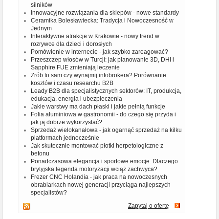
silników
Innowacyjne rozwiązania dla sklepów - nowe standardy
Ceramika Bolesławiecka: Tradycja i Nowoczesność w
Jednym
Interaktywne atrakcje w Krakowie - nowy trend w
rozrywce dla dzieci i dorosłych
Pomówienie w internecie - jak szybko zareagować?
Przeszczep włosów w Turcji: jak planowanie 3D, DHI i
Sapphire FUE zmieniają leczenie
Zrób to sam czy wynajmij infobrokera? Porównanie
kosztów i czasu researchu B2B
Leady B2B dla specjalistycznych sektorów: IT, produkcja,
edukacja, energia i ubezpieczenia
Jakie warstwy ma dach płaski i jakie pełnią funkcje
Folia aluminiowa w gastronomii - do czego się przyda i
jak ją dobrze wykorzystać?
Sprzedaż wielokanałowa - jak ogarnąć sprzedaż na kilku
platformach jednocześnie
Jak skutecznie montować płotki herpetologiczne z
betonu
Ponadczasowa elegancja i sportowe emocje. Dlaczego
brytyjska legenda motoryzacji wciąż zachwyca?
Frezer CNC Holandia - jak praca na nowoczesnych
obrabiarkach nowej generacji przyciąga najlepszych
specjalistów?
Zapytaj o ofertę