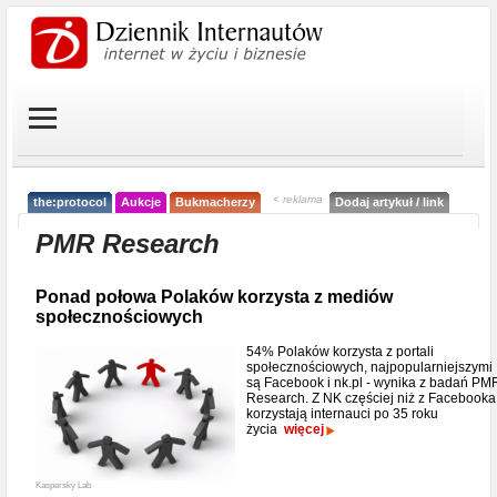
< reklama
the:protocol
Aukcje
Bukmacherzy
Dodaj artykuł / link
PMR Research
Ponad połowa Polaków korzysta z mediów
społecznościowych
54% Polaków korzysta z portali
społecznościowych, najpopularniejszymi
są Facebook i nk.pl - wynika z badań PM
Research. Z NK częściej niż z Facebooka
korzystają internauci po 35 roku
życia
więcej
Kaspersky Lab