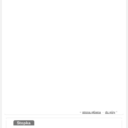
«
strona główna
-
do góry
^
Stopka