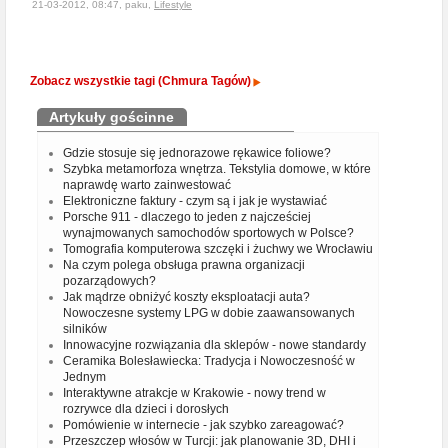
21-03-2012, 08:47, paku,
Lifestyle
Zobacz wszystkie tagi (Chmura Tagów)
Artykuły gościnne
Gdzie stosuje się jednorazowe rękawice foliowe?
Szybka metamorfoza wnętrza. Tekstylia domowe, w które
naprawdę warto zainwestować
Elektroniczne faktury - czym są i jak je wystawiać
Porsche 911 - dlaczego to jeden z najcześciej
wynajmowanych samochodów sportowych w Polsce?
Tomografia komputerowa szczęki i żuchwy we Wrocławiu
Na czym polega obsługa prawna organizacji
pozarządowych?
Jak mądrze obniżyć koszty eksploatacji auta?
Nowoczesne systemy LPG w dobie zaawansowanych
silników
Innowacyjne rozwiązania dla sklepów - nowe standardy
Ceramika Bolesławiecka: Tradycja i Nowoczesność w
Jednym
Interaktywne atrakcje w Krakowie - nowy trend w
rozrywce dla dzieci i dorosłych
Pomówienie w internecie - jak szybko zareagować?
Przeszczep włosów w Turcji: jak planowanie 3D, DHI i