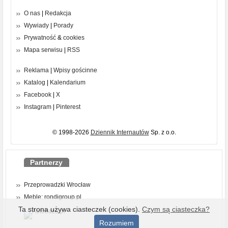
O nas
|
Redakcja
Wywiady
|
Porady
Prywatność
&
cookies
Mapa serwisu
|
RSS
Reklama
|
Wpisy gościnne
Katalog
|
Kalendarium
Facebook
|
X
Instagram
|
Pinterest
© 1998-2026
Dziennik Internautów
Sp. z o.o.
Partnerzy
Przeprowadzki Wrocław
Meble: rondigroup.pl
Ta strona używa ciasteczek (cookies).
Czym są ciasteczka?
Rozumiem