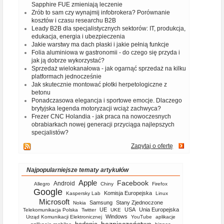
Sapphire FUE zmieniają leczenie
Zrób to sam czy wynajmij infobrokera? Porównanie
kosztów i czasu researchu B2B
Leady B2B dla specjalistycznych sektorów: IT, produkcja,
edukacja, energia i ubezpieczenia
Jakie warstwy ma dach płaski i jakie pełnią funkcje
Folia aluminiowa w gastronomii - do czego się przyda i
jak ją dobrze wykorzystać?
Sprzedaż wielokanałowa - jak ogarnąć sprzedaż na kilku
platformach jednocześnie
Jak skutecznie montować płotki herpetologiczne z
betonu
Ponadczasowa elegancja i sportowe emocje. Dlaczego
brytyjska legenda motoryzacji wciąż zachwyca?
Frezer CNC Holandia - jak praca na nowoczesnych
obrabiarkach nowej generacji przyciąga najlepszych
specjalistów?
Zapytaj o ofertę
Najpopularniejsze tematy artykułów
Apple
Facebook
Android
Allegro
Chiny
Firefox
Google
Komisja Europejska
Kaspersky Lab
Linux
Microsoft
Samsung
Stany Zjednoczone
Nokia
UE
USA
Unia Europejska
Telekomunikacja Polska
Twitter
UKE
Windows
Urząd Komunikacji Elektronicznej
YouTube
aplikacje