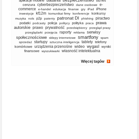
bezpieczeństwo
badania
aplikacje mobilne
biznes
cyberbezpieczeństwo
e-
cenzura
dane osobowe
commerce
iPhone
e-handel
edukacja
finanse
gry
iPad
kf12m
konkursy
inwestycje
komunikat firmy
konferencje
patronat DI
piractwo
p2p
muzyka
nols
patenty
phishing
prawa
podatki
policja
polityka
podcasty
politycy
praca
autorskie
prawo
prywatność
przedsiębiorcy
przegląd prasy
serwisy
raporty
przeglądarki
przejęcia
reklama
smartfony
społecznościowe
sklepy internetowe
spam
startupy
tablety
telefony
sprzedaż
sztuczna inteligencja
wygasl
urządzenia przenośne
wideo
komórkowe
wyniki
własność intelektualna
finansowe
wyszukiwarki
Więcej tagów