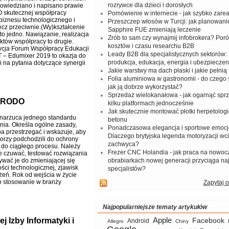
rozrywce dla dzieci i dorosłych
powiedziano i napisano prawie
O skutecznej współpracy
Pomówienie w internecie - jak szybko zar
biznesu technologicznego i
Przeszczep włosów w Turcji: jak planowanie
ęcz przeciwnie.(Wy)kształcenie
Sapphire FUE zmieniają leczenie
 to jedno. Nawiązanie, realizacja
Zrób to sam czy wynajmij infobrokera? Por
ektów współpracy to drugie.
kosztów i czasu researchu B2B
ycja Forum Współpracy Edukacji
Leady B2B dla specjalistycznych sektorów: I
IT – Edumixer 2019 to okazja do
produkcja, edukacja, energia i ubezpieczen
 na pytania dotyczące synergii
Jakie warstwy ma dach płaski i jakie pełnią 
Folia aluminiowa w gastronomii - do czego s
jak ją dobrze wykorzystać?
Sprzedaż wielokanałowa - jak ogarnąć spr
o RODO
kilku platformach jednocześnie
Jak skutecznie montować płotki herpetologi
narzuca jednego standardu
betonu
ia. Określa ogólne zasady,
Ponadczasowa elegancja i sportowe emocj
ba przestrzegać i wskazuje, aby
Dlaczego brytyjska legenda motoryzacji wc
torzy podchodzili do ochrony
zachwyca?
 do ciągłego procesu. Należy
Frezer CNC Holandia - jak praca na nowoc
e czuwać, testować rozwiązania
ywać je do zmieniającej się
obrabiarkach nowej generacji przyciąga na
ści technologicznej, zjawisk
specjalistów?
żeń. Rok od wejścia w życie
o stosowanie w branży
Zapytaj o
Najpopularniejsze tematy artykułów
Apple
 Izby Informatyki i
Facebook
Android
Allegro
Chiny