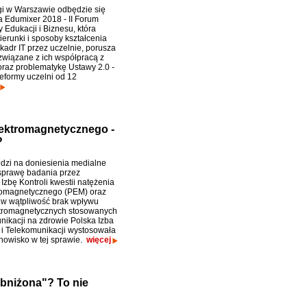
gi w Warszawie odbędzie się
a Edumixer 2018 - II Forum
 Edukacji i Biznesu, która
ierunki i sposoby kształcenia
kadr IT przez uczelnie, porusza
wiązane z ich współpracą z
raz problematykę Ustawy 2.0 -
reformy uczelni od 12
elektromagnetycznego -
?
zi na doniesienia medialne
sprawę badania przez
Izbę Kontroli kwestii natężenia
romagnetycznego (PEM) oraz
w wątpliwość brak wpływu
ktromagnetycznych stosowanych
nikacji na zdrowie Polska Izba
i i Telekomunikacji wystosowała
nowisko w tej sprawie.
więcej
bniżona"? To nie