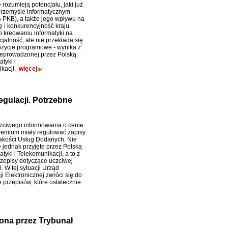
e rozumieją potencjału, jaki już
 przemyśle informatycznym
 PKB), a także jego wpływu na
 i konkurencyjność kraju.
o kreowaniu informatyki na
jalność, ale nie przekłada się
ozycje programowe - wynika z
zeprowadzonej przez Polską
atyki i
ikacji.
więcej
gulacji. Potrzebne
zciwego informowania o cenie
emium miały regulować zapisy
kości Usług Dodanych. Nie
e jednak przyjęte przez Polską
atyki i Telekomunikacji, a to z
zepisy dotyczące uczciwej
. W tej sytuacji Urząd
i Elektronicznej zwróci się do
e przepisów, które ostatecznie
ona przez Trybunał