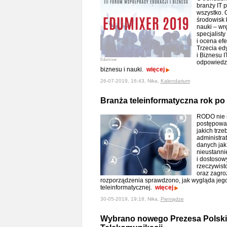
branży IT 
wszystko. 
środowisk 
nauki – wr
specjalisty
i ocena ef
Trzecia ed
i Biznesu 
Edumixer
odpowiedzi
biznesu i nauki.
więcej
26-07-2019, 16:43, Nika,
Kalendarium
Branża teleinformatyczna rok p
RODO nie 
postępowan
jakich trze
administra
danych jak
nieustanni
i dostosow
rzeczywisto
oraz zagro
rozporządzenia sprawdzono, jak wygląda jeg
teleinformatycznej.
więcej
30-05-2019, 19:18, Nika,
Pieniądze
Wybrano nowego Prezesa Polskiej