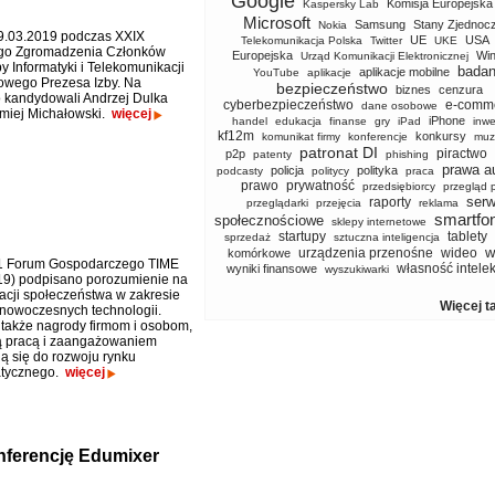
Google
Komisja Europejska
Kaspersky Lab
Microsoft
Samsung
Stany Zjednoc
Nokia
9.03.2019 podczas XXIX
UE
USA
Telekomunikacja Polska
Twitter
UKE
go Zgromadzenia Członków
Europejska
Wi
Urząd Komunikacji Elektronicznej
by Informatyki i Telekomunikacji
badan
aplikacje mobilne
YouTube
aplikacje
owego Prezesa Izby. Na
bezpieczeństwo
biznes
cenzura
 kandydowali Andrzej Dulka
cyberbezpieczeństwo
e-comm
dane osobowe
omiej Michałowski.
więcej
iPhone
handel
edukacja
finanse
gry
iPad
inwe
kf12m
konkursy
komunikat firmy
konferencje
muz
patronat DI
piractwo
p2p
patenty
phishing
prawa a
policja
polityka
podcasty
politycy
praca
prawo
prywatność
przedsiębiorcy
przegląd 
serw
raporty
przeglądarki
przejęcia
reklama
smartfo
społecznościowe
sklepy internetowe
startupy
tablety
sprzedaż
sztuczna inteligencja
w
urządzenia przenośne
wideo
komórkowe
1 Forum Gospodarczego TIME
własność intele
wyniki finansowe
wyszukiwarki
19) podpisano porozumienie na
acji społeczeństwa w zakresie
Więcej t
i nowoczesnych technologii.
także nagrody firmom i osobom,
ą pracą i zaangażowaniem
ją się do rozwoju rynku
atycznego.
więcej
nferencję Edumixer