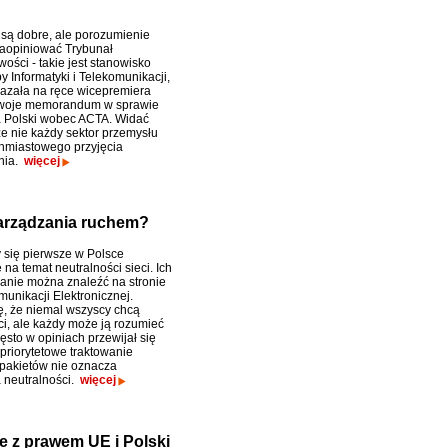
są dobre, ale porozumienie
aopiniować Trybunał
ości - takie jest stanowisko
by Informatyki i Telekomunikacji,
kazała na ręce wicepremiera
woje memorandum w sprawie
 Polski wobec ACTA. Widać
że nie każdy sektor przemysłu
hmiastowego przyjęcia
nia.
więcej
zarządzania ruchem?
 się pierwsze w Polsce
 na temat neutralności sieci. Ich
nie można znaleźć na stronie
unikacji Elektronicznej.
ę, że niemal wszyscy chcą
ci, ale każdy może ją rozumieć
ęsto w opiniach przewijał się
 priorytetowe traktowanie
 pakietów nie oznacza
 neutralności.
więcej
ne z prawem UE i Polski