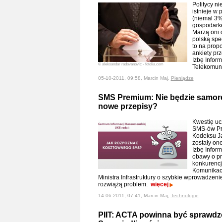
Politycy ni
istnieje w
(niemal 3%
gospodarkę
Marzą oni 
polską spec
to na prop
ankiety pr
Izbę Inform
© aleksandar radovanovic - fotolia.com
Telekomun
05-10-2011, 09:58, Marcin Maj,
Pieniądze
SMS Premium: Nie będzie samore
nowe przepisy?
Kwestię uc
SMS-ów Pr
Kodeksu Ja
zostały on
Izbę Inform
obawy o pr
konkurencji
Komunikacj
Ministra Infrastruktury o szybkie wprowadzeni
rozwiążą problem.
więcej
14-06-2011, 07:41, Marcin Maj,
Technologie
PIIT: ACTA powinna być sprawdz