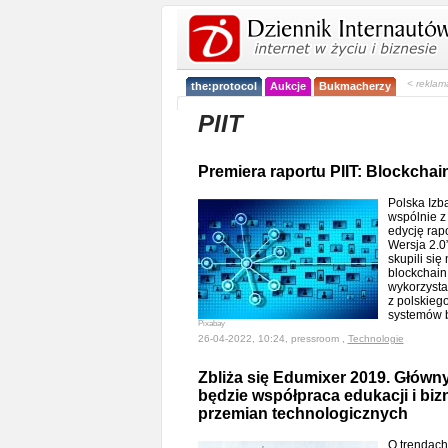
< reklam
the:protocol
Aukcje
Bukmacherzy
PIIT
Premiera raportu PIIT: Blockchai
Polska Izba
wspólnie z
edycję rap
Wersja 2.0
skupili się
blockchain
wykorzystan
z polskiego
systemów 
Pixabay
26-04-2022, 10:24, pressroom ,
Technologie
Zbliża się Edumixer 2019. Główn
będzie współpraca edukacji i biz
przemian technologicznych
O trendach