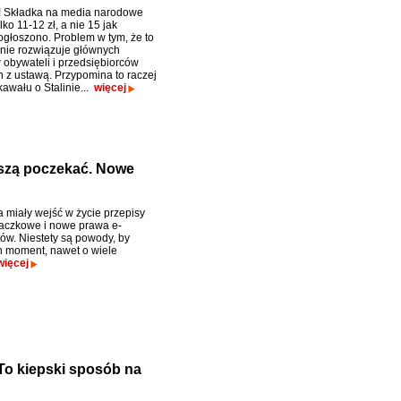
! Składka na media narodowe
lko 11-12 zł, a nie 15 jak
ogłoszono. Problem w tym, że to
 nie rozwiązuje głównych
obywateli i przedsiębiorców
 z ustawą. Przypomina to raczej
kawału o Stalinie...
więcej
szą poczekać. Nowe
 miały wejść w życie przepisy
aczkowe i nowe prawa e-
w. Niestety są powody, by
n moment, nawet o wiele
więcej
o kiepski sposób na