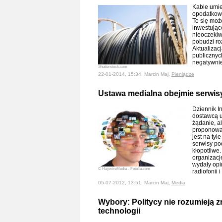
Kable umie
opodatkowa
To się moż
inwestując
nieoczekiw
pobudzi ro
Aktualizacj
publicznyc
negatywni
Shutterstock.com
22-01-2014, 15:34, Marcin Maj,
Pieniądze
Ustawa medialna obejmie serwis
Dziennik I
dostawcą u
żądanie, al
proponowa
jest na tyl
serwisy po
kłopotliwe
organizacj
wydały opi
© HaywireMedia - Fotolia.com
radiofonii i
05-07-2012, 13:51, Marcin Maj,
Media
Wybory: Politycy nie rozumieją 
technologii