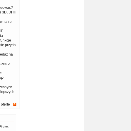
eagować?
 3D, DHI i
ównanie
T,
ia
funkcje
ię przyda i
zedaż na
czne z
e.
iąż
zesnych
jlepszych
 ofertę
Firefox