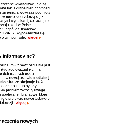
szczone w kanalizacji nie są
ne tak jak inne nieruchomości.
e zmienić, a wówczas podmioty
e w nowe sieci zderzą się z
anymi wydatkami, co raczej nie
zwoju sieci w Polsce.
a: Zespół ds. finansów
h KWRiST wypowiedział się
e o tym pomyśle.
więcej
y informacyjne?
nternautów z pewnością nie jest
sług audiowizualnych na
e definicja tych usług
na w nowej ustawie medialnej
e nieostra, że obejmuje także
dobne do DI. To byłoby
. Na problem zwróciły uwagę
e społeczne i branżowe, które
nię o projekcie nowej Ustawy o
 telewizji.
więcej
znaczenia nowych