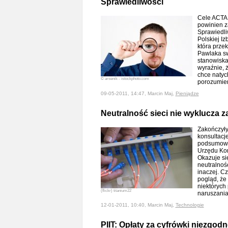
Sprawiedliwości
Cele ACTA 
powinien z
Sprawiedliw
Polskiej Iz
która prze
Pawlaka s
stanowiska
wyraźnie, 
chce natyc
© arsenik - istockphoto.com
porozumie
09-05-2011, 14:47, Marcin Maj,
Pieniądze
Neutralność sieci nie wyklucza 
Zakończyły
konsultacje
podsumowa
Urzędu Kom
Okazuje si
neutralnoś
inaczej. Cz
pogląd, że
niektórych
(flickr) titanium22
naruszania
12-01-2011, 10:40, Marcin Maj,
Technologie
PIIT: Opłaty za cyfrówki niezgod