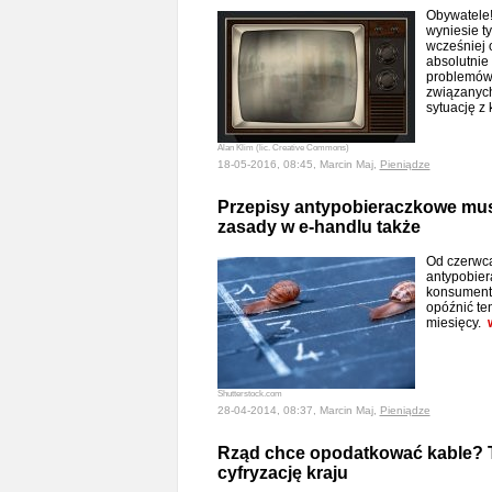
Obywatele
wyniesie ty
wcześniej 
absolutnie
problemów 
związanych
sytuację z 
Alan Klim (lic. Creative Commons)
18-05-2016, 08:45, Marcin Maj,
Pieniądze
Przepisy antypobieraczkowe mu
zasady w e-handlu także
Od czerwca
antypobier
konsumentó
opóźnić te
miesięcy.
Shutterstock.com
28-04-2014, 08:37, Marcin Maj,
Pieniądze
Rząd chce opodatkować kable? T
cyfryzację kraju