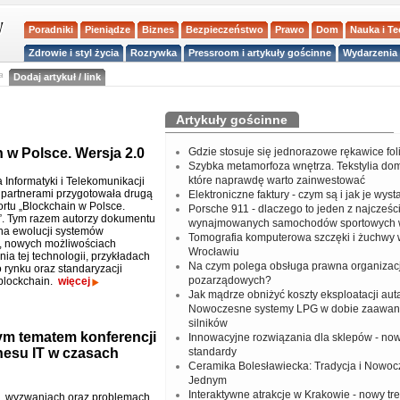
Poradniki
Pieniądze
Biznes
Bezpieczeństwo
Prawo
Dom
Nauka i T
Zdrowie i styl życia
Rozrywka
Pressroom i artykuły gościnne
Wydarzenia 
a
Dodaj artykuł / link
Artykuły gościnne
n w Polsce. Wersja 2.0
Gdzie stosuje się jednorazowe rękawice fo
Szybka metamorfoza wnętrza. Tekstylia do
które naprawdę warto zainwestować
 Informatyki i Telekomunikacji
 partnerami przygotowała drugą
Elektroniczne faktury - czym są i jak je wys
ortu „Blockchain w Polsce.
Porsche 911 - dlaczego to jeden z najcześci
”. Tym razem autorzy dokumentu
wynajmowanych samochodów sportowych 
 na ewolucji systemów
Tomografia komputerowa szczęki i żuchwy
, nowych możliwościach
Wrocławiu
ia tej technologii, przykładach
Na czym polega obsługa prawna organizacj
 rynku oraz standaryzacji
pozarządowych?
blockchain.
więcej
Jak mądrze obniżyć koszty eksploatacji aut
Nowoczesne systemy LPG w dobie zaawa
silników
ym tematem konferencji
Innowacyjne rozwiązania dla sklepów - no
nesu IT w czasach
standardy
Ceramika Bolesławiecka: Tradycja i Nowo
Jednym
Interaktywne atrakcje w Krakowie - nowy tr
, wyzwaniach oraz problemach