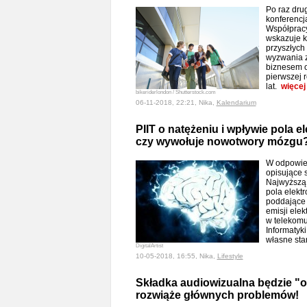
Po raz dru
konferencj
Współpracy
wskazuje k
przyszłych 
wyzwania z
biznesem o
pierwszej 
lat.
więcej
bikeriderlondon / Shutterstock.com
06-11-2018, 22:21, Nika,
Kalendarium
PIIT o natężeniu i wpływie pola 
czy wywołuje nowotwory mózgu
W odpowied
opisujące 
Najwyższą 
pola elekt
poddające 
emisji ele
w telekomu
Informatyk
własne sta
DigitalArtist
10-05-2018, 16:55, Nika,
Lifestyle
Składka audiowizualna będzie "o
rozwiąże głównych problemów!