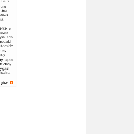
Linux
zone
Unia
ndows
ia
erce
e-
stycje
yka
nols
podatki
utorskie
prasy
isy
ny
spam
telefony
ygasl
ktualna
agów