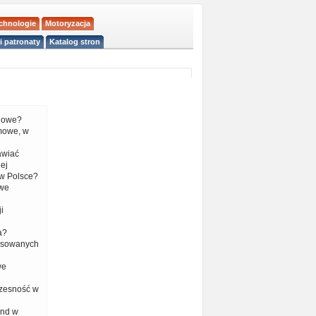
echnologie
Motoryzacja
i patronaty
Katalog stron
liowe?
mowe, w
tawiać
ej
w Polsce?
 we
i
a?
nsowanych
we
czesność w
end w