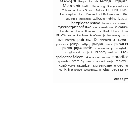
Google
Komisja Europejska
Kaspersky Lab
Microsoft
Samsung
Stany Zjednoc
Nokia
UE
USA
Telekomunikacja Polska
Twitter
UKE
Europejska
Wi
Urząd Komunikacji Elektronicznej
badan
aplikacje mobilne
YouTube
aplikacje
bezpieczeństwo
biznes
cenzura
cyberbezpieczeństwo
e-comm
dane osobowe
iPhone
handel
edukacja
finanse
gry
iPad
inwe
kf12m
konkursy
komunikat firmy
konferencje
muz
patronat DI
piractwo
p2p
patenty
phishing
prawa a
policja
polityka
podcasty
politycy
praca
prawo
prywatność
przedsiębiorcy
przegląd 
serw
raporty
przeglądarki
przejęcia
reklama
smartfo
społecznościowe
sklepy internetowe
startupy
tablety
sprzedaż
sztuczna inteligencja
w
urządzenia przenośne
wideo
komórkowe
własność intele
wyniki finansowe
wyszukiwarki
Więcej t