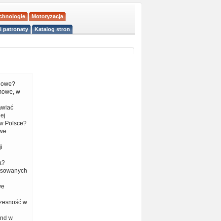
echnologie
Motoryzacja
i patronaty
Katalog stron
liowe?
mowe, w
tawiać
ej
w Polsce?
 we
i
a?
nsowanych
we
czesność w
end w