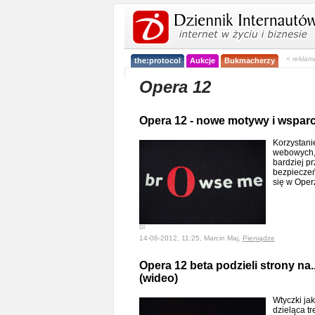
< reklam
the:protocol
Aukcje
Bukmacherzy
Opera 12
Opera 12 - nowe motywy i wsparc
Korzystani
webowych, 
bardziej pr
bezpieczeń
się w Ope
DI
14-06-2012, 11:25, Marcin Maj,
Pieniądze
Opera 12 beta podzieli strony na
(wideo)
Wtyczki ja
dzieląca t