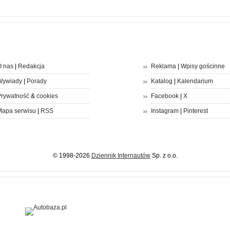
 nas
|
Redakcja
Reklama
|
Wpisy gościnne
Wywiady
|
Porady
Katalog
|
Kalendarium
rywatność
&
cookies
Facebook
|
X
apa serwisu
|
RSS
Instagram
|
Pinterest
© 1998-2026
Dziennik Internautów
Sp. z o.o.