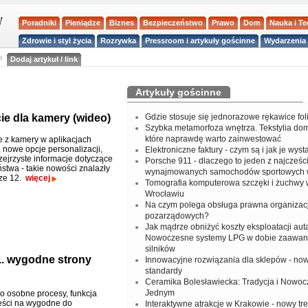
Poradniki
Pieniądze
Biznes
Bezpieczeństwo
Prawo
Dom
Nauka i T
Zdrowie i styl życia
Rozrywka
Pressroom i artykuły gościnne
Wydarzenia 
a
Dodaj artykuł / link
Artykuły gościnne
ie dla kamery (wideo)
Gdzie stosuje się jednorazowe rękawice fo
Szybka metamorfoza wnętrza. Tekstylia do
które naprawdę warto zainwestować
e z kamery w aplikacjach
nowe opcje personalizacji,
Elektroniczne faktury - czym są i jak je wys
zejrzyste informacje dotyczące
Porsche 911 - dlaczego to jeden z najcześci
stwa - takie nowości znalazły
wynajmowanych samochodów sportowych 
rze 12.
więcej
Tomografia komputerowa szczęki i żuchwy
Wrocławiu
Na czym polega obsługa prawna organizacj
pozarządowych?
Jak mądrze obniżyć koszty eksploatacji aut
Nowoczesne systemy LPG w dobie zaawa
silników
... wygodne strony
Innowacyjne rozwiązania dla sklepów - no
standardy
Ceramika Bolesławiecka: Tradycja i Nowo
Jednym
ko osobne procesy, funkcja
reści na wygodne do
Interaktywne atrakcje w Krakowie - nowy tr