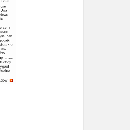
Linux
zone
Unia
ndows
ia
erce
e-
stycje
yka
nols
podatki
utorskie
prasy
isy
ny
spam
telefony
ygasl
ktualna
agów