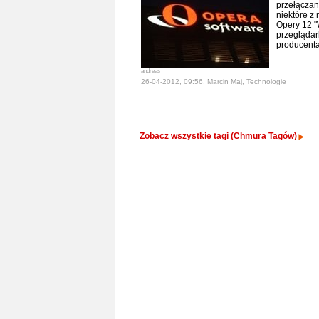
przełączani
niektóre z
Opery 12 "
przeglądar
producent
andreas
26-04-2012, 09:56, Marcin Maj,
Technologie
Zobacz wszystkie tagi (Chmura Tagów)