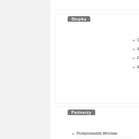
Stopka
O
P
M
Partnerzy
Przeprowadzki Wrocław