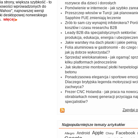
a strony, większa szybkość - to
rozrywce dla dzieci i dorosłych
 nowości wprowadzonych do
Pomówienie w internecie - jak szybko zar
Wahoo", najnowszej wersji
Przeszczep włosów w Turcji: jak planowanie
ki desktopowej norweskiego
Sapphire FUE zmieniają leczenie
a.
więcej
Zrób to sam czy wynajmij infobrokera? Por
kosztów i czasu researchu B2B
Leady B2B dla specjalistycznych sektorów: I
produkcja, edukacja, energia i ubezpieczen
Jakie warstwy ma dach płaski i jakie pełnią 
Folia aluminiowa w gastronomii - do czego s
jak ją dobrze wykorzystać?
Sprzedaż wielokanałowa - jak ogarnąć spr
kilku platformach jednocześnie
Jak skutecznie montować płotki herpetologi
betonu
Ponadczasowa elegancja i sportowe emocj
Dlaczego brytyjska legenda motoryzacji wc
zachwyca?
Frezer CNC Holandia - jak praca na nowoc
obrabiarkach nowej generacji przyciąga na
specjalistów?
Zapytaj o
Najpopularniejsze tematy artykułów
Apple
Facebook
Android
Allegro
Chiny