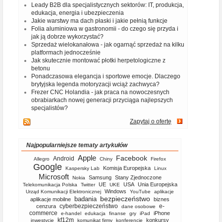
Leady B2B dla specjalistycznych sektorów: IT, produkcja,
edukacja, energia i ubezpieczenia
Jakie warstwy ma dach płaski i jakie pełnią funkcje
Folia aluminiowa w gastronomii - do czego się przyda i
jak ją dobrze wykorzystać?
Sprzedaż wielokanałowa - jak ogarnąć sprzedaż na kilku
platformach jednocześnie
Jak skutecznie montować płotki herpetologiczne z
betonu
Ponadczasowa elegancja i sportowe emocje. Dlaczego
brytyjska legenda motoryzacji wciąż zachwyca?
Frezer CNC Holandia - jak praca na nowoczesnych
obrabiarkach nowej generacji przyciąga najlepszych
specjalistów?
Zapytaj o ofertę
Najpopularniejsze tematy artykułów
Apple
Facebook
Android
Allegro
Chiny
Firefox
Google
Komisja Europejska
Kaspersky Lab
Linux
Microsoft
Samsung
Stany Zjednoczone
Nokia
UE
USA
Unia Europejska
Telekomunikacja Polska
Twitter
UKE
Windows
Urząd Komunikacji Elektronicznej
YouTube
aplikacje
bezpieczeństwo
badania
aplikacje mobilne
biznes
cyberbezpieczeństwo
e-
cenzura
dane osobowe
commerce
iPhone
e-handel
edukacja
finanse
gry
iPad
kf12m
konkursy
inwestycje
komunikat firmy
konferencje