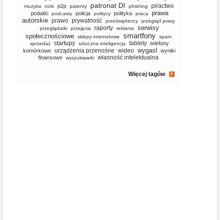
patronat DI
piractwo
p2p
muzyka
nols
patenty
phishing
prawa
podatki
policja
polityka
podcasty
politycy
praca
autorskie
prawo
prywatność
przedsiębiorcy
przegląd prasy
serwisy
raporty
przeglądarki
przejęcia
reklama
smartfony
społecznościowe
sklepy internetowe
spam
startupy
tablety
telefony
sprzedaż
sztuczna inteligencja
wygasl
urządzenia przenośne
wideo
komórkowe
wyniki
własność intelektualna
finansowe
wyszukiwarki
Więcej tagów