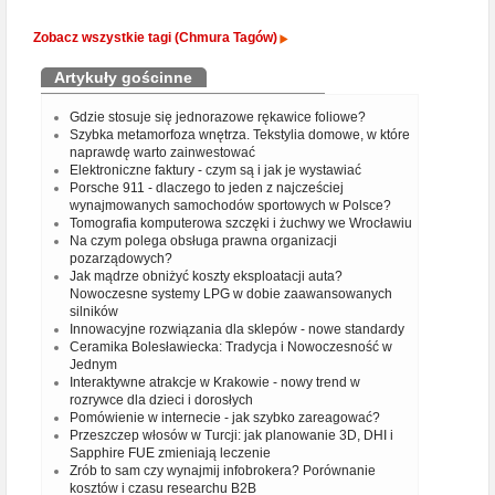
Zobacz wszystkie tagi (Chmura Tagów)
Artykuły gościnne
Gdzie stosuje się jednorazowe rękawice foliowe?
Szybka metamorfoza wnętrza. Tekstylia domowe, w które
naprawdę warto zainwestować
Elektroniczne faktury - czym są i jak je wystawiać
Porsche 911 - dlaczego to jeden z najcześciej
wynajmowanych samochodów sportowych w Polsce?
Tomografia komputerowa szczęki i żuchwy we Wrocławiu
Na czym polega obsługa prawna organizacji
pozarządowych?
Jak mądrze obniżyć koszty eksploatacji auta?
Nowoczesne systemy LPG w dobie zaawansowanych
silników
Innowacyjne rozwiązania dla sklepów - nowe standardy
Ceramika Bolesławiecka: Tradycja i Nowoczesność w
Jednym
Interaktywne atrakcje w Krakowie - nowy trend w
rozrywce dla dzieci i dorosłych
Pomówienie w internecie - jak szybko zareagować?
Przeszczep włosów w Turcji: jak planowanie 3D, DHI i
Sapphire FUE zmieniają leczenie
Zrób to sam czy wynajmij infobrokera? Porównanie
kosztów i czasu researchu B2B