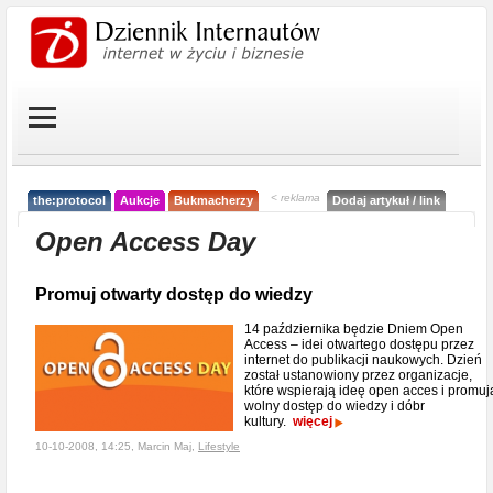
< reklama
the:protocol
Aukcje
Bukmacherzy
Dodaj artykuł / link
Open Access Day
Promuj otwarty dostęp do wiedzy
14 października będzie Dniem Open
Access – idei otwartego dostępu przez
internet do publikacji naukowych. Dzień
został ustanowiony przez organizacje,
które wspierają ideę open acces i promuj
wolny dostęp do wiedzy i dóbr
kultury.
więcej
10-10-2008, 14:25, Marcin Maj,
Lifestyle