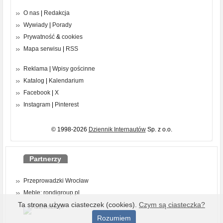
O nas
|
Redakcja
Wywiady
|
Porady
Prywatność
&
cookies
Mapa serwisu
|
RSS
Reklama
|
Wpisy gościnne
Katalog
|
Kalendarium
Facebook
|
X
Instagram
|
Pinterest
© 1998-2026
Dziennik Internautów
Sp. z o.o.
Partnerzy
Przeprowadzki Wrocław
Meble: rondigroup.pl
Ta strona używa ciasteczek (cookies).
Czym są ciasteczka?
Rozumiem