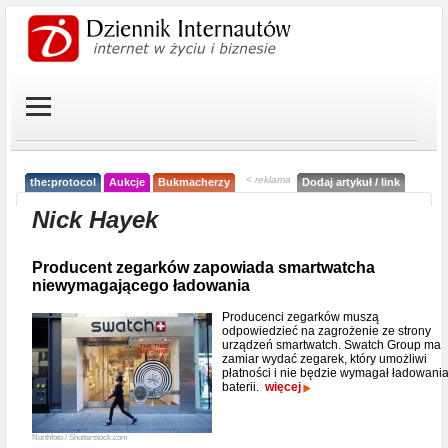
< reklama
the:protocol
Aukcje
Bukmacherzy
Dodaj artykuł / link
Nick Hayek
Producent zegarków zapowiada smartwatcha
niewymagającego ładowania
Producenci zegarków muszą
odpowiedzieć na zagrożenie ze strony
urządzeń smartwatch. Swatch Group ma
zamiar wydać zegarek, który umożliwi
płatności i nie będzie wymagał ładowani
baterii.
więcej
Northfoto / Shutterstock.com