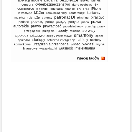
bezpieczeństwo
badania
aplikacje mobilne
biznes
cyberbezpieczeństwo
e-
cenzura
dane osobowe
commerce
iPhone
e-handel
edukacja
finanse
gry
iPad
kf12m
konkursy
inwestycje
komunikat firmy
konferencje
patronat DI
piractwo
p2p
muzyka
nols
patenty
phishing
prawa
podatki
policja
polityka
podcasty
politycy
praca
autorskie
prawo
prywatność
przedsiębiorcy
przegląd prasy
serwisy
raporty
przeglądarki
przejęcia
reklama
smartfony
społecznościowe
sklepy internetowe
spam
startupy
tablety
telefony
sprzedaż
sztuczna inteligencja
wygasl
urządzenia przenośne
wideo
komórkowe
wyniki
własność intelektualna
finansowe
wyszukiwarki
Więcej tagów