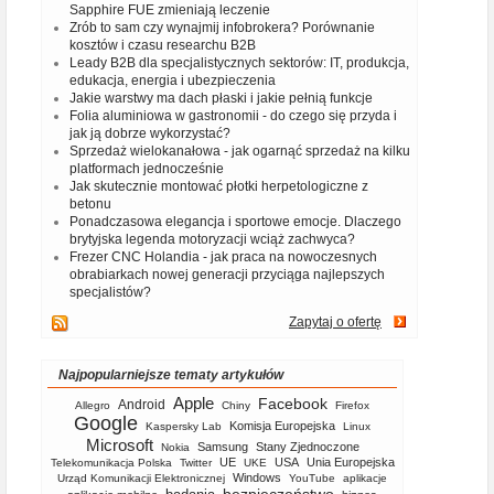
Sapphire FUE zmieniają leczenie
Zrób to sam czy wynajmij infobrokera? Porównanie
kosztów i czasu researchu B2B
Leady B2B dla specjalistycznych sektorów: IT, produkcja,
edukacja, energia i ubezpieczenia
Jakie warstwy ma dach płaski i jakie pełnią funkcje
Folia aluminiowa w gastronomii - do czego się przyda i
jak ją dobrze wykorzystać?
Sprzedaż wielokanałowa - jak ogarnąć sprzedaż na kilku
platformach jednocześnie
Jak skutecznie montować płotki herpetologiczne z
betonu
Ponadczasowa elegancja i sportowe emocje. Dlaczego
brytyjska legenda motoryzacji wciąż zachwyca?
Frezer CNC Holandia - jak praca na nowoczesnych
obrabiarkach nowej generacji przyciąga najlepszych
specjalistów?
Zapytaj o ofertę
Najpopularniejsze tematy artykułów
Apple
Facebook
Android
Allegro
Chiny
Firefox
Google
Komisja Europejska
Kaspersky Lab
Linux
Microsoft
Samsung
Stany Zjednoczone
Nokia
UE
USA
Unia Europejska
Telekomunikacja Polska
Twitter
UKE
Windows
Urząd Komunikacji Elektronicznej
YouTube
aplikacje