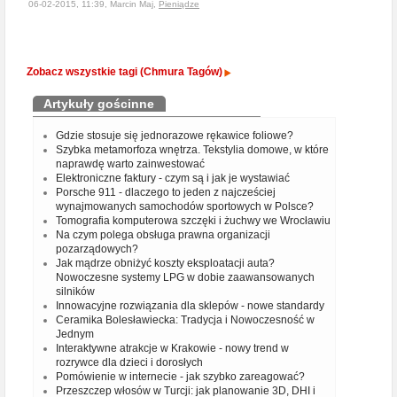
06-02-2015, 11:39, Marcin Maj,
Pieniądze
Zobacz wszystkie tagi (Chmura Tagów)
Artykuły gościnne
Gdzie stosuje się jednorazowe rękawice foliowe?
Szybka metamorfoza wnętrza. Tekstylia domowe, w które
naprawdę warto zainwestować
Elektroniczne faktury - czym są i jak je wystawiać
Porsche 911 - dlaczego to jeden z najcześciej
wynajmowanych samochodów sportowych w Polsce?
Tomografia komputerowa szczęki i żuchwy we Wrocławiu
Na czym polega obsługa prawna organizacji
pozarządowych?
Jak mądrze obniżyć koszty eksploatacji auta?
Nowoczesne systemy LPG w dobie zaawansowanych
silników
Innowacyjne rozwiązania dla sklepów - nowe standardy
Ceramika Bolesławiecka: Tradycja i Nowoczesność w
Jednym
Interaktywne atrakcje w Krakowie - nowy trend w
rozrywce dla dzieci i dorosłych
Pomówienie w internecie - jak szybko zareagować?
Przeszczep włosów w Turcji: jak planowanie 3D, DHI i