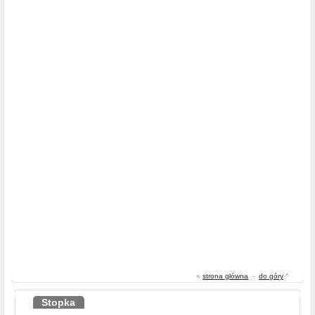
«
strona główna
-
do góry
^
Stopka