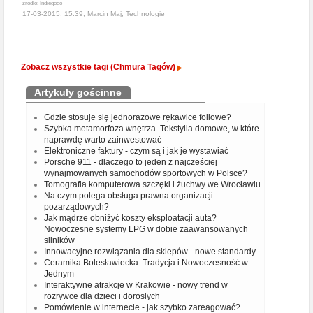
źródło: Indiegogo
17-03-2015, 15:39, Marcin Maj,
Technologie
Zobacz wszystkie tagi (Chmura Tagów)
Artykuły gościnne
Gdzie stosuje się jednorazowe rękawice foliowe?
Szybka metamorfoza wnętrza. Tekstylia domowe, w które
naprawdę warto zainwestować
Elektroniczne faktury - czym są i jak je wystawiać
Porsche 911 - dlaczego to jeden z najcześciej
wynajmowanych samochodów sportowych w Polsce?
Tomografia komputerowa szczęki i żuchwy we Wrocławiu
Na czym polega obsługa prawna organizacji
pozarządowych?
Jak mądrze obniżyć koszty eksploatacji auta?
Nowoczesne systemy LPG w dobie zaawansowanych
silników
Innowacyjne rozwiązania dla sklepów - nowe standardy
Ceramika Bolesławiecka: Tradycja i Nowoczesność w
Jednym
Interaktywne atrakcje w Krakowie - nowy trend w
rozrywce dla dzieci i dorosłych
Pomówienie w internecie - jak szybko zareagować?