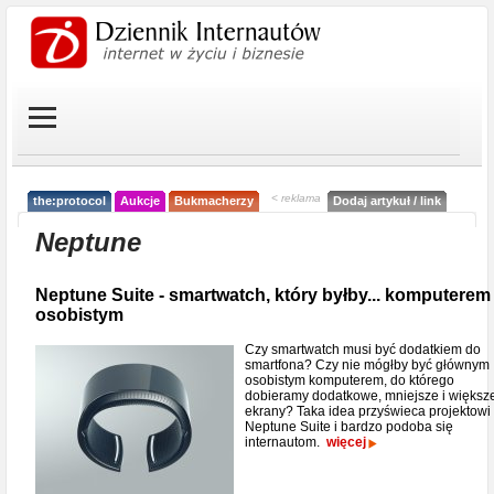
< reklama
the:protocol
Aukcje
Bukmacherzy
Dodaj artykuł / link
Neptune
Neptune Suite - smartwatch, który byłby... komputerem
osobistym
Czy smartwatch musi być dodatkiem do
smartfona? Czy nie mógłby być głównym
osobistym komputerem, do którego
dobieramy dodatkowe, mniejsze i większ
ekrany? Taka idea przyświeca projektowi
Neptune Suite i bardzo podoba się
internautom.
więcej