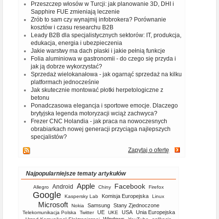
Przeszczep włosów w Turcji: jak planowanie 3D, DHI i
Sapphire FUE zmieniają leczenie
Zrób to sam czy wynajmij infobrokera? Porównanie
kosztów i czasu researchu B2B
Leady B2B dla specjalistycznych sektorów: IT, produkcja,
edukacja, energia i ubezpieczenia
Jakie warstwy ma dach płaski i jakie pełnią funkcje
Folia aluminiowa w gastronomii - do czego się przyda i
jak ją dobrze wykorzystać?
Sprzedaż wielokanałowa - jak ogarnąć sprzedaż na kilku
platformach jednocześnie
Jak skutecznie montować płotki herpetologiczne z
betonu
Ponadczasowa elegancja i sportowe emocje. Dlaczego
brytyjska legenda motoryzacji wciąż zachwyca?
Frezer CNC Holandia - jak praca na nowoczesnych
obrabiarkach nowej generacji przyciąga najlepszych
specjalistów?
Zapytaj o ofertę
Najpopularniejsze tematy artykułów
Apple
Facebook
Android
Allegro
Chiny
Firefox
Google
Komisja Europejska
Kaspersky Lab
Linux
Microsoft
Samsung
Stany Zjednoczone
Nokia
UE
USA
Unia Europejska
Telekomunikacja Polska
Twitter
UKE