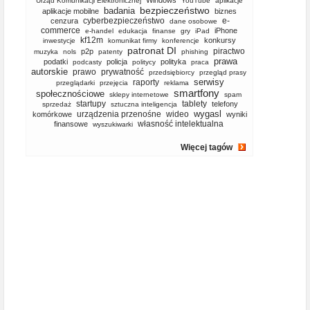
Windows
Urząd Komunikacji Elektronicznej
YouTube
aplikacje
bezpieczeństwo
badania
aplikacje mobilne
biznes
cyberbezpieczeństwo
e-
cenzura
dane osobowe
commerce
iPhone
e-handel
edukacja
finanse
gry
iPad
kf12m
konkursy
inwestycje
komunikat firmy
konferencje
patronat DI
piractwo
p2p
muzyka
nols
patenty
phishing
prawa
podatki
policja
polityka
podcasty
politycy
praca
autorskie
prawo
prywatność
przedsiębiorcy
przegląd prasy
serwisy
raporty
przeglądarki
przejęcia
reklama
smartfony
społecznościowe
sklepy internetowe
spam
startupy
tablety
telefony
sprzedaż
sztuczna inteligencja
wygasl
urządzenia przenośne
wideo
komórkowe
wyniki
własność intelektualna
finansowe
wyszukiwarki
Więcej tagów