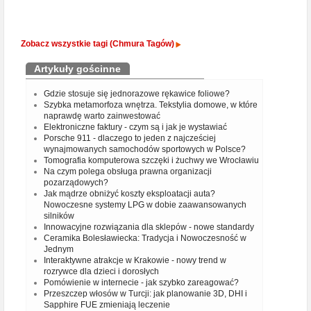
Zobacz wszystkie tagi (Chmura Tagów)
Artykuły gościnne
Gdzie stosuje się jednorazowe rękawice foliowe?
Szybka metamorfoza wnętrza. Tekstylia domowe, w które
naprawdę warto zainwestować
Elektroniczne faktury - czym są i jak je wystawiać
Porsche 911 - dlaczego to jeden z najcześciej
wynajmowanych samochodów sportowych w Polsce?
Tomografia komputerowa szczęki i żuchwy we Wrocławiu
Na czym polega obsługa prawna organizacji
pozarządowych?
Jak mądrze obniżyć koszty eksploatacji auta?
Nowoczesne systemy LPG w dobie zaawansowanych
silników
Innowacyjne rozwiązania dla sklepów - nowe standardy
Ceramika Bolesławiecka: Tradycja i Nowoczesność w
Jednym
Interaktywne atrakcje w Krakowie - nowy trend w
rozrywce dla dzieci i dorosłych
Pomówienie w internecie - jak szybko zareagować?
Przeszczep włosów w Turcji: jak planowanie 3D, DHI i
Sapphire FUE zmieniają leczenie