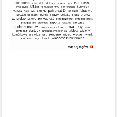
commerce
iPhone
e-handel
edukacja
finanse
gry
iPad
kf12m
konkursy
inwestycje
komunikat firmy
konferencje
patronat DI
piractwo
p2p
muzyka
nols
patenty
phishing
prawa
podatki
policja
polityka
podcasty
politycy
praca
autorskie
prawo
prywatność
przedsiębiorcy
przegląd prasy
serwisy
raporty
przeglądarki
przejęcia
reklama
smartfony
społecznościowe
sklepy internetowe
spam
startupy
tablety
telefony
sprzedaż
sztuczna inteligencja
wygasl
urządzenia przenośne
wideo
komórkowe
wyniki
własność intelektualna
finansowe
wyszukiwarki
Więcej tagów