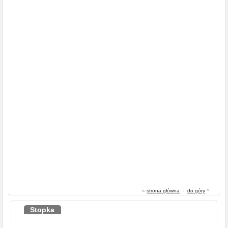
«
strona główna
-
do góry
^
Stopka