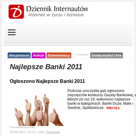
< reklama
the:protocol
Aukcje
Bukmacherzy
Dodaj artykuł / link
Najlepsze Banki 2011
Ogłoszono Najlepsze Banki 2011
Podczas uroczystej gali ogłoszono
zwycięzców konkursu Gazety Bankowej, 
którym po raz 19. wyłoniono najlepsze
banki w kategoriach: Banki Duże, Małe i
Średnie, Spółdzielcze.
więcej
©istockphoto.com/Sveta
10-06-2011, 23:22, paku,
Pieniądze