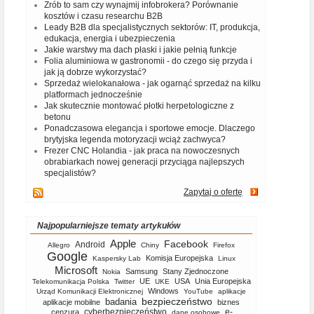
Zrób to sam czy wynajmij infobrokera? Porównanie
kosztów i czasu researchu B2B
Leady B2B dla specjalistycznych sektorów: IT, produkcja,
edukacja, energia i ubezpieczenia
Jakie warstwy ma dach płaski i jakie pełnią funkcje
Folia aluminiowa w gastronomii - do czego się przyda i
jak ją dobrze wykorzystać?
Sprzedaż wielokanałowa - jak ogarnąć sprzedaż na kilku
platformach jednocześnie
Jak skutecznie montować płotki herpetologiczne z
betonu
Ponadczasowa elegancja i sportowe emocje. Dlaczego
brytyjska legenda motoryzacji wciąż zachwyca?
Frezer CNC Holandia - jak praca na nowoczesnych
obrabiarkach nowej generacji przyciąga najlepszych
specjalistów?
Zapytaj o ofertę
Najpopularniejsze tematy artykułów
Apple
Facebook
Android
Allegro
Chiny
Firefox
Google
Komisja Europejska
Kaspersky Lab
Linux
Microsoft
Samsung
Stany Zjednoczone
Nokia
UE
USA
Unia Europejska
Telekomunikacja Polska
Twitter
UKE
Windows
Urząd Komunikacji Elektronicznej
YouTube
aplikacje
bezpieczeństwo
badania
aplikacje mobilne
biznes
cyberbezpieczeństwo
e-
cenzura
dane osobowe