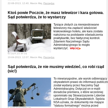
22-08-2013, 12:40, Marcin Maj,
Pieniądze
Ktoś powie Poczcie, że masz telewizor i kara gotowa.
Sąd potwierdza, że to wystarczy
Tysiące złotych za nierejestrowane
telewizory ma zapłacić właściciel
krakowskiego hotelu, ale kara została
nałożona na podstawie oświadczenia
praktykantki, bez faktycznej kontroli.
Zdaniem Naczelnego Sądu
Administracyjnego to mogło
wystarczyć.
więcej
fot. Lisa H, (CC BY 2.0)
10-04-2013, 12:07, Marcin Maj,
Pieniądze
Sąd potwierdza, że nie musimy wiedzieć, co robi rząd
(sic!)
To niewiarygodne, ale wyrok odbierający
obywatelom prawo do informacji publiczn
został wydany przez Naczelny Sąd
Administracyjny. Dotyczył on e-maili
doradców premiera, o które wcześniej
upomniało się Stowarzyszenie Liderów
Lokalnych Grup Obywatelskich. Sędzia
NSA uznała, że dokumenty nie mające
"statusu formalnego" można przed
© arturbo at istockphoto.com