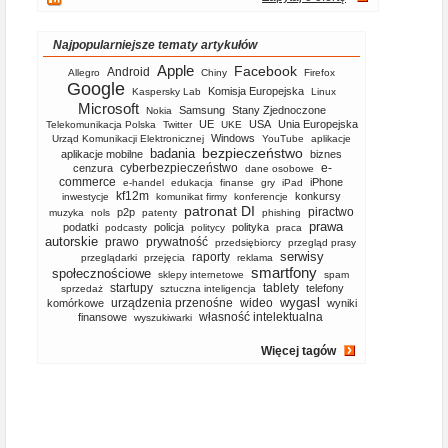
Najpopularniejsze tematy artykułów
Apple
Facebook
Android
Allegro
Chiny
Firefox
Google
Komisja Europejska
Kaspersky Lab
Linux
Microsoft
Samsung
Stany Zjednoczone
Nokia
UE
USA
Unia Europejska
Telekomunikacja Polska
Twitter
UKE
Windows
Urząd Komunikacji Elektronicznej
YouTube
aplikacje
bezpieczeństwo
badania
aplikacje mobilne
biznes
cyberbezpieczeństwo
e-
cenzura
dane osobowe
commerce
iPhone
e-handel
edukacja
finanse
gry
iPad
kf12m
konkursy
inwestycje
komunikat firmy
konferencje
patronat DI
piractwo
p2p
muzyka
nols
patenty
phishing
prawa
podatki
policja
polityka
podcasty
politycy
praca
autorskie
prawo
prywatność
przedsiębiorcy
przegląd prasy
serwisy
raporty
przeglądarki
przejęcia
reklama
smartfony
społecznościowe
sklepy internetowe
spam
startupy
tablety
telefony
sprzedaż
sztuczna inteligencja
wygasl
urządzenia przenośne
wideo
komórkowe
wyniki
własność intelektualna
finansowe
wyszukiwarki
Więcej tagów