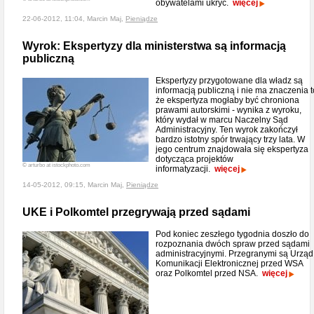
obywatelami ukryć.
więcej
22-06-2012, 11:04, Marcin Maj,
Pieniądze
Wyrok: Ekspertyzy dla ministerstwa są informacją
publiczną
Ekspertyzy przygotowane dla władz są
informacją publiczną i nie ma znaczenia t
że ekspertyza mogłaby być chroniona
prawami autorskimi - wynika z wyroku,
który wydał w marcu Naczelny Sąd
Administracyjny. Ten wyrok zakończył
bardzo istotny spór trwający trzy lata. W
jego centrum znajdowała się ekspertyza
dotycząca projektów
© arturbo at istockphoto.com
informatyzacji.
więcej
14-05-2012, 09:15, Marcin Maj,
Pieniądze
UKE i Polkomtel przegrywają przed sądami
Pod koniec zeszłego tygodnia doszło do
rozpoznania dwóch spraw przed sądami
administracyjnymi. Przegranymi są Urząd
Komunikacji Elektronicznej przed WSA
oraz Polkomtel przed NSA.
więcej