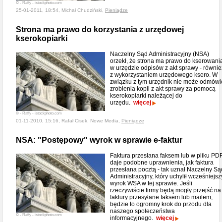
© - Raffy - istockphoto.com
25-01-2011, 18:54, Michał Chudziński,
Pieniądze
Strona ma prawo do korzystania z urzędowej
kserokopiarki
Naczelny Sąd Administracyjny (NSA)
orzekł, że strona ma prawo do kserowani
w urzędzie odpisów z akt sprawy - równie
z wykorzystaniem urzędowego ksero. W
związku z tym urzędnik nie może odmówi
zrobienia kopii z akt sprawy za pomocą
kserokopiarki należącej do
urzędu.
więcej
© - Raffy - istockphoto.com
01-11-2010, 15:16, Rafał Cisek, Nowe Media,
Pieniądze
NSA: "Postępowy" wyrok w sprawie e-faktur
Faktura przesłana faksem lub w pliku PD
daje podobne uprawnienia, jak faktura
przesłana pocztą - tak uznał Naczelny Są
Administracyjny, który uchylił wcześniejsz
wyrok WSA w tej sprawie. Jeśli
rzeczywiście firmy będą mogły przejść na
faktury przesyłane faksem lub mailem,
będzie to ogromny krok do przodu dla
naszego społeczeństwa
© - Raffy - istockphoto.com
informacyjnego.
więcej