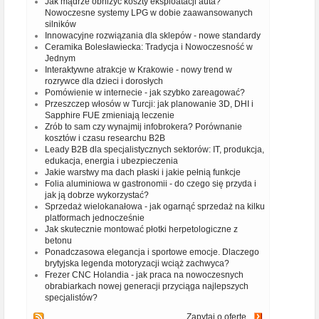
Jak mądrze obniżyć koszty eksploatacji auta?
Nowoczesne systemy LPG w dobie zaawansowanych
silników
Innowacyjne rozwiązania dla sklepów - nowe standardy
Ceramika Bolesławiecka: Tradycja i Nowoczesność w
Jednym
Interaktywne atrakcje w Krakowie - nowy trend w
rozrywce dla dzieci i dorosłych
Pomówienie w internecie - jak szybko zareagować?
Przeszczep włosów w Turcji: jak planowanie 3D, DHI i
Sapphire FUE zmieniają leczenie
Zrób to sam czy wynajmij infobrokera? Porównanie
kosztów i czasu researchu B2B
Leady B2B dla specjalistycznych sektorów: IT, produkcja,
edukacja, energia i ubezpieczenia
Jakie warstwy ma dach płaski i jakie pełnią funkcje
Folia aluminiowa w gastronomii - do czego się przyda i
jak ją dobrze wykorzystać?
Sprzedaż wielokanałowa - jak ogarnąć sprzedaż na kilku
platformach jednocześnie
Jak skutecznie montować płotki herpetologiczne z
betonu
Ponadczasowa elegancja i sportowe emocje. Dlaczego
brytyjska legenda motoryzacji wciąż zachwyca?
Frezer CNC Holandia - jak praca na nowoczesnych
obrabiarkach nowej generacji przyciąga najlepszych
specjalistów?
Zapytaj o ofertę