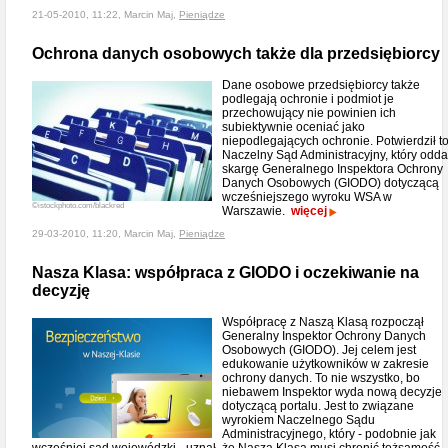
21-05-2010, 11:22, Marcin Maj,
Pieniądze
Ochrona danych osobowych także dla przedsiębiorcy
Dane osobowe przedsiębiorcy także
podlegają ochronie i podmiot je
przechowujący nie powinien ich
subiektywnie oceniać jako
niepodlegających ochronie. Potwierdził t
Naczelny Sąd Administracyjny, który oddal
skargę Generalnego Inspektora Ochrony
Danych Osobowych (GIODO) dotyczącą
wcześniejszego wyroku WSA w
©istockphoto.com/blackred
Warszawie.
więcej
29-03-2010, 11:20, Marcin Maj,
Pieniądze
Nasza Klasa: współpraca z GIODO i oczekiwanie na
decyzję
Współpracę z Naszą Klasą rozpoczął
Generalny Inspektor Ochrony Danych
Osobowych (GIODO). Jej celem jest
edukowanie użytkowników w zakresie
ochrony danych. To nie wszystko, bo
niebawem Inspektor wyda nową decyzje
dotyczącą portalu. Jest to związane
wyrokiem Naczelnego Sądu
Administracyjnego, który - podobnie jak