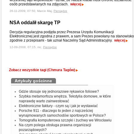
wcześniej sąd wojewódzki - uznał, że Nasza Klasa musi chronić tożsamość
osób przedstawianych na zdjęciach.
więcej
26-11-2009, 07:50, Marcin Maj,
Pieniądze
NSA oddalił skargę TP
Decyzja regulacyjna podjęta przez Prezesa Urzędu Komunikacji
Elektronicznej jest zgodna z prawem, a sam Prezes powołany na stanowisko
zgodnie z przepisami - tak uznał Naczelny Sąd Administracyjny.
więcej
12-09-2008, 07:15, mc,
Pieniądze
Zobacz wszystkie tagi (Chmura Tagów)
Artykuły gościnne
Gdzie stosuje się jednorazowe rękawice foliowe?
Szybka metamorfoza wnętrza. Tekstylia domowe, w które
naprawdę warto zainwestować
Elektroniczne faktury - czym są i jak je wystawiać
Porsche 911 - dlaczego to jeden z najcześciej
wynajmowanych samochodów sportowych w Polsce?
Tomografia komputerowa szczęki i żuchwy we Wrocławiu
Na czym polega obsługa prawna organizacji
pozarządowych?