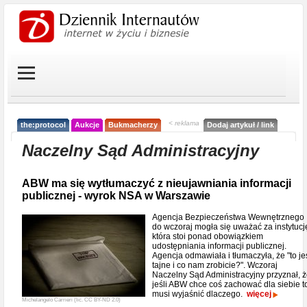
< reklama
the:protocol
Aukcje
Bukmacherzy
Dodaj artykuł / link
Naczelny Sąd Administracyjny
ABW ma się wytłumaczyć z nieujawniania informacji
publicznej - wyrok NSA w Warszawie
Agencja Bezpieczeństwa Wewnętrznego
do wczoraj mogła się uważać za instytucj
która stoi ponad obowiązkiem
udostępniania informacji publicznej.
Agencja odmawiała i tłumaczyła, że "to je
tajne i co nam zrobicie?". Wczoraj
Naczelny Sąd Administracyjny przyznał, 
jeśli ABW chce coś zachować dla siebie t
musi wyjaśnić dlaczego.
więcej
Michelangelo Carrieri (lic. CC BY-ND 2.0)