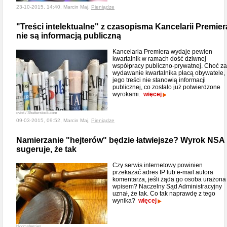
23-10-2015, 14:40, Marcin Maj,
Pieniądze
"Treści intelektualne" z czasopisma Kancelarii Premier
nie są informacją publiczną
Kancelaria Premiera wydaje pewien
kwartalnik w ramach dość dziwnej
współpracy publiczno-prywatnej. Choć za
wydawanie kwartalnika płacą obywatele,
jego treści nie stanowią informacji
publicznej, co zostało już potwierdzone
wyrokami.
więcej
qvist / Shutterstock.com
09-03-2015, 09:52, Marcin Maj,
Pieniądze
Namierzanie "hejterów" będzie łatwiejsze? Wyrok NSA
sugeruje, że tak
Czy serwis internetowy powinien
przekazać adres IP lub e-mail autora
komentarza, jeśli żąda go osoba urażona
wpisem? Naczelny Sąd Administracyjny
uznał, że tak. Co tak naprawdę z tego
wynika?
więcej
bloomsberries