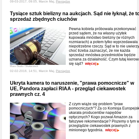
09-03-2017, 09:05, Marcin Maj,
Pieniądze
Tysiące sztuk bielizny na aukcjach. Sąd nie łyknął, że t
sprzedaż zbędnych ciuchów
Pewna kobieta próbowała przekonywać
przed sądem, że na własny użytek
kupowała mnóstwo bielizny (w różnych
rozmiarach) a potem tylko wyprzedawała
niepotrzebne rzeczy. Sąd w to nie uwierzy
choć trzeba zaznaczyć, że nie każda
sprzedaż mnóstwa przedmiotów będzie
uznana za działalność. Czym tutaj kierow
się sąd?
więcej
Maxx-Studio / Shutterstock
02-02-2016, 14:51, Marcin Maj,
Pieniądze
Ukryta kamera to naruszenie, "prawa pomocnicze" w
UE, Pandora zapłaci RIAA - przegląd ciekawostek
prawnych cz. 4
Z czym wiąże się problem "praw
pomocniczych"? Za co Komisja Europejs
ukarała producentów napędów
optycznych? Kogo pozwał Amazon za
fałszywe rekomendacje? Piszemy o tym 
przeglądzie ciekawostek prawnych z
minionego tygodnia.
więcej