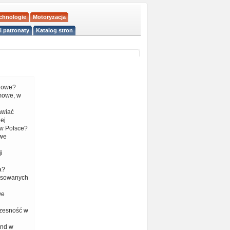
echnologie
Motoryzacja
i patronaty
Katalog stron
liowe?
mowe, w
tawiać
ej
w Polsce?
 we
i
a?
nsowanych
we
czesność w
end w