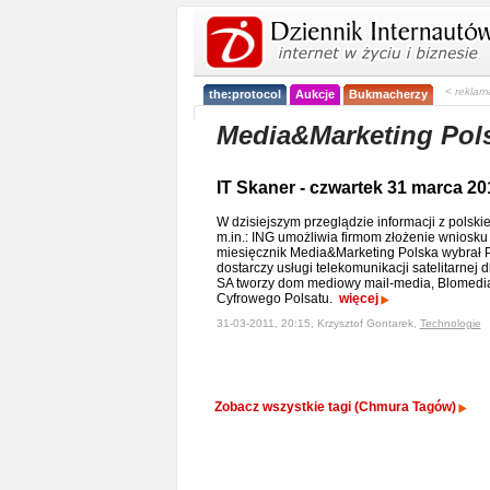
< reklam
the:protocol
Aukcje
Bukmacherzy
Media&Marketing Pol
IT Skaner - czwartek 31 marca 20
W dzisiejszym przeglądzie informacji z polski
m.in.: ING umożliwia firmom złożenie wniosku
miesięcznik Media&Marketing Polska wybrał 
dostarczy usługi telekomunikacji satelitarne
SA tworzy dom mediowy mail-media, Blomedia
Cyfrowego Polsatu.
więcej
31-03-2011, 20:15, Krzysztof Gontarek,
Technologie
Zobacz wszystkie tagi (Chmura Tagów)