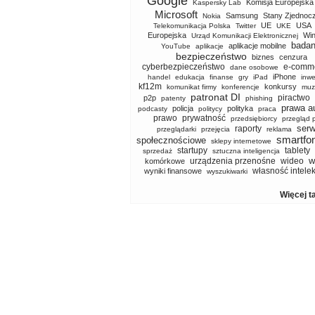
Google
Komisja Europejska
Kaspersky Lab
Microsoft
Samsung
Stany Zjednoc
Nokia
UE
USA
Telekomunikacja Polska
Twitter
UKE
Europejska
Wi
Urząd Komunikacji Elektronicznej
badan
aplikacje mobilne
YouTube
aplikacje
bezpieczeństwo
biznes
cenzura
cyberbezpieczeństwo
e-comm
dane osobowe
iPhone
handel
edukacja
finanse
gry
iPad
inwe
kf12m
konkursy
komunikat firmy
konferencje
muz
patronat DI
piractwo
p2p
patenty
phishing
prawa a
policja
polityka
podcasty
politycy
praca
prawo
prywatność
przedsiębiorcy
przegląd 
serw
raporty
przeglądarki
przejęcia
reklama
smartfo
społecznościowe
sklepy internetowe
startupy
tablety
sprzedaż
sztuczna inteligencja
w
urządzenia przenośne
wideo
komórkowe
własność intele
wyniki finansowe
wyszukiwarki
Więcej t