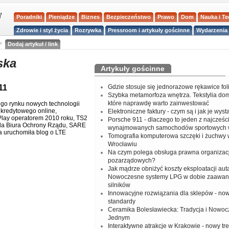
Poradniki
Pieniądze
Biznes
Bezpieczeństwo
Prawo
Dom
Nauka i T
Zdrowie i styl życia
Rozrywka
Pressroom i artykuły gościnne
Wydarzenia 
a
Dodaj artykuł / link
ska
Artykuły gościnne
11
Gdzie stosuje się jednorazowe rękawice fo
Szybka metamorfoza wnętrza. Tekstylia do
które naprawdę warto zainwestować
ego rynku nowych technologii
 kredytowego online,
Elektroniczne faktury - czym są i jak je wys
Play operatorem 2010 roku, TS2
Porsche 911 - dlaczego to jeden z najcześci
j dla Biura Ochrony Rządu, SARE
wynajmowanych samochodów sportowych 
 uruchomiła blog o LTE
Tomografia komputerowa szczęki i żuchwy
Wrocławiu
Na czym polega obsługa prawna organizacj
pozarządowych?
Jak mądrze obniżyć koszty eksploatacji aut
Nowoczesne systemy LPG w dobie zaawa
silników
Innowacyjne rozwiązania dla sklepów - no
standardy
Ceramika Bolesławiecka: Tradycja i Nowo
Jednym
Interaktywne atrakcje w Krakowie - nowy tr