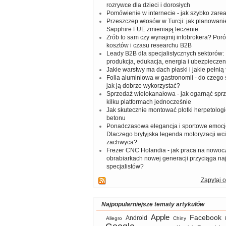
rozrywce dla dzieci i dorosłych
Pomówienie w internecie - jak szybko zar
Przeszczep włosów w Turcji: jak planowanie
Sapphire FUE zmieniają leczenie
Zrób to sam czy wynajmij infobrokera? Por
kosztów i czasu researchu B2B
Leady B2B dla specjalistycznych sektorów: I
produkcja, edukacja, energia i ubezpieczen
Jakie warstwy ma dach płaski i jakie pełnią 
Folia aluminiowa w gastronomii - do czego s
jak ją dobrze wykorzystać?
Sprzedaż wielokanałowa - jak ogarnąć spr
kilku platformach jednocześnie
Jak skutecznie montować płotki herpetologi
betonu
Ponadczasowa elegancja i sportowe emocj
Dlaczego brytyjska legenda motoryzacji wc
zachwyca?
Frezer CNC Holandia - jak praca na nowoc
obrabiarkach nowej generacji przyciąga na
specjalistów?
Zapytaj o
Najpopularniejsze tematy artykułów
Apple
Facebook
Android
Allegro
Chiny