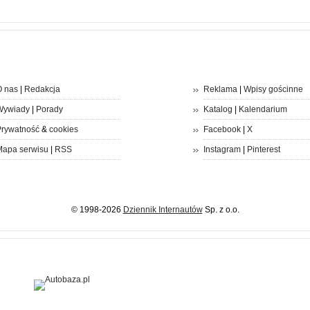
 nas
|
Redakcja
Reklama
|
Wpisy gościnne
Wywiady
|
Porady
Katalog
|
Kalendarium
rywatność
&
cookies
Facebook
|
X
apa serwisu
|
RSS
Instagram
|
Pinterest
© 1998-2026
Dziennik Internautów
Sp. z o.o.