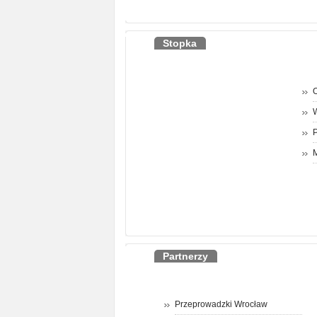
Stopka
O
P
M
Partnerzy
Przeprowadzki Wrocław