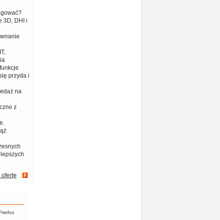
eagować?
 3D, DHI i
ównanie
T,
ia
funkcje
ię przyda i
zedaż na
czne z
e.
iąż
zesnych
jlepszych
 ofertę
Firefox