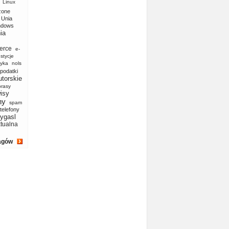
Linux
zone
Unia
ndows
ia
erce
e-
stycje
yka
nols
podatki
utorskie
prasy
isy
ny
spam
telefony
ygasl
ktualna
agów