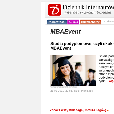
< reklam
the:protocol
Aukcje
Bukmacherzy
MBAEvent
Studia podyplomowe, czyli skok
MBAEvent
Studia po
wpływają n
zarobków, 
naszym kra
wybranych.
strona z p
podyplomo
rynku.
wię
©istockphoto.com/RichVintage
21-03-2011, 22:56, paku,
Pieniądze
Zobacz wszystkie tagi (Chmura Tagów)