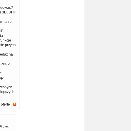
eagować?
 3D, DHI i
ównanie
T,
ia
funkcje
ię przyda i
zedaż na
czne z
e.
iąż
zesnych
jlepszych
 ofertę
Firefox