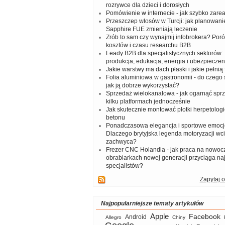
rozrywce dla dzieci i dorosłych
Pomówienie w internecie - jak szybko zar
Przeszczep włosów w Turcji: jak planowanie
Sapphire FUE zmieniają leczenie
Zrób to sam czy wynajmij infobrokera? Por
kosztów i czasu researchu B2B
Leady B2B dla specjalistycznych sektorów: I
produkcja, edukacja, energia i ubezpieczen
Jakie warstwy ma dach płaski i jakie pełnią 
Folia aluminiowa w gastronomii - do czego s
jak ją dobrze wykorzystać?
Sprzedaż wielokanałowa - jak ogarnąć spr
kilku platformach jednocześnie
Jak skutecznie montować płotki herpetologi
betonu
Ponadczasowa elegancja i sportowe emocj
Dlaczego brytyjska legenda motoryzacji wc
zachwyca?
Frezer CNC Holandia - jak praca na nowoc
obrabiarkach nowej generacji przyciąga na
specjalistów?
Zapytaj o
Najpopularniejsze tematy artykułów
Apple
Facebook
Android
Allegro
Chiny