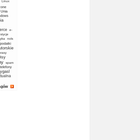
Linux
zone
Unia
ndows
ia
erce
e-
stycje
yka
nols
podatki
utorskie
prasy
isy
ny
spam
telefony
ygasl
ktualna
agów