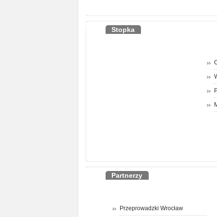
Stopka
O
P
M
Partnerzy
Przeprowadzki Wrocław