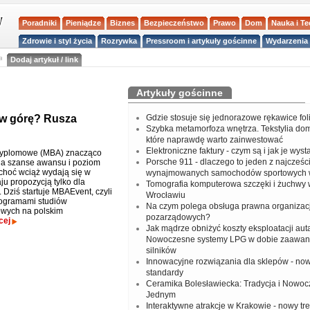
Poradniki
Pieniądze
Biznes
Bezpieczeństwo
Prawo
Dom
Nauka i T
Zdrowie i styl życia
Rozrywka
Pressroom i artykuły gościnne
Wydarzenia 
a
Dodaj artykuł / link
Artykuły gościnne
 w górę? Rusza
Gdzie stosuje się jednorazowe rękawice fo
Szybka metamorfoza wnętrza. Tekstylia do
które naprawdę warto zainwestować
Elektroniczne faktury - czym są i jak je wys
dyplomowe (MBA) znacząco
Porsche 911 - dlaczego to jeden z najcześci
a szanse awansu i poziom
choć wciąż wydają się w
wynajmowanych samochodów sportowych 
ju propozycją tylko dla
Tomografia komputerowa szczęki i żuchwy
 Dziś startuje MBAEvent, czyli
Wrocławiu
rogramami studiów
Na czym polega obsługa prawna organizacj
wych na polskim
pozarządowych?
cej
Jak mądrze obniżyć koszty eksploatacji aut
Nowoczesne systemy LPG w dobie zaawa
silników
Innowacyjne rozwiązania dla sklepów - no
standardy
Ceramika Bolesławiecka: Tradycja i Nowo
Jednym
Interaktywne atrakcje w Krakowie - nowy tr