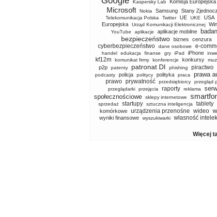
Google
Komisja Europejska
Kaspersky Lab
Microsoft
Samsung
Stany Zjednoc
Nokia
UE
USA
Telekomunikacja Polska
Twitter
UKE
Europejska
Wi
Urząd Komunikacji Elektronicznej
badan
aplikacje mobilne
YouTube
aplikacje
bezpieczeństwo
biznes
cenzura
cyberbezpieczeństwo
e-comm
dane osobowe
iPhone
handel
edukacja
finanse
gry
iPad
inwe
kf12m
konkursy
komunikat firmy
konferencje
muz
patronat DI
piractwo
p2p
patenty
phishing
prawa a
policja
polityka
podcasty
politycy
praca
prawo
prywatność
przedsiębiorcy
przegląd 
serw
raporty
przeglądarki
przejęcia
reklama
smartfo
społecznościowe
sklepy internetowe
startupy
tablety
sprzedaż
sztuczna inteligencja
w
urządzenia przenośne
wideo
komórkowe
własność intele
wyniki finansowe
wyszukiwarki
Więcej t