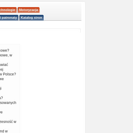
echnologie
Motoryzacja
i patronaty
Katalog stron
liowe?
mowe, w
tawiać
ej
w Polsce?
 we
i
a?
nsowanych
we
czesność w
end w