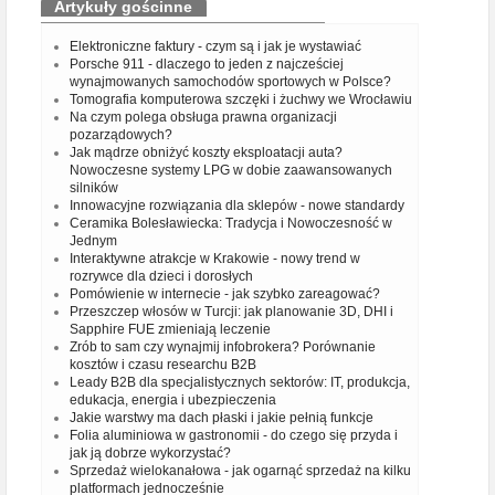
Artykuły gościnne
Elektroniczne faktury - czym są i jak je wystawiać
Porsche 911 - dlaczego to jeden z najcześciej
wynajmowanych samochodów sportowych w Polsce?
Tomografia komputerowa szczęki i żuchwy we Wrocławiu
Na czym polega obsługa prawna organizacji
pozarządowych?
Jak mądrze obniżyć koszty eksploatacji auta?
Nowoczesne systemy LPG w dobie zaawansowanych
silników
Innowacyjne rozwiązania dla sklepów - nowe standardy
Ceramika Bolesławiecka: Tradycja i Nowoczesność w
Jednym
Interaktywne atrakcje w Krakowie - nowy trend w
rozrywce dla dzieci i dorosłych
Pomówienie w internecie - jak szybko zareagować?
Przeszczep włosów w Turcji: jak planowanie 3D, DHI i
Sapphire FUE zmieniają leczenie
Zrób to sam czy wynajmij infobrokera? Porównanie
kosztów i czasu researchu B2B
Leady B2B dla specjalistycznych sektorów: IT, produkcja,
edukacja, energia i ubezpieczenia
Jakie warstwy ma dach płaski i jakie pełnią funkcje
Folia aluminiowa w gastronomii - do czego się przyda i
jak ją dobrze wykorzystać?
Sprzedaż wielokanałowa - jak ogarnąć sprzedaż na kilku
platformach jednocześnie