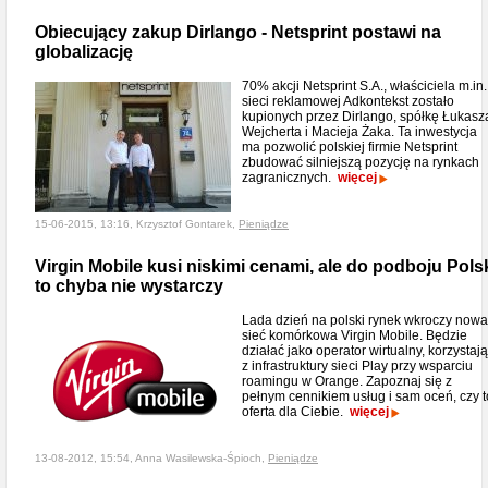
Obiecujący zakup Dirlango - Netsprint postawi na
globalizację
70% akcji Netsprint S.A., właściciela m.in.
sieci reklamowej Adkontekst zostało
kupionych przez Dirlango, spółkę Łukasz
Wejcherta i Macieja Żaka. Ta inwestycja
ma pozwolić polskiej firmie Netsprint
zbudować silniejszą pozycję na rynkach
zagranicznych.
więcej
15-06-2015, 13:16, Krzysztof Gontarek,
Pieniądze
Virgin Mobile kusi niskimi cenami, ale do podboju Pols
to chyba nie wystarczy
Lada dzień na polski rynek wkroczy nowa
sieć komórkowa Virgin Mobile. Będzie
działać jako operator wirtualny, korzystaj
z infrastruktury sieci Play przy wsparciu
roamingu w Orange. Zapoznaj się z
pełnym cennikiem usług i sam oceń, czy t
oferta dla Ciebie.
więcej
13-08-2012, 15:54, Anna Wasilewska-Śpioch,
Pieniądze