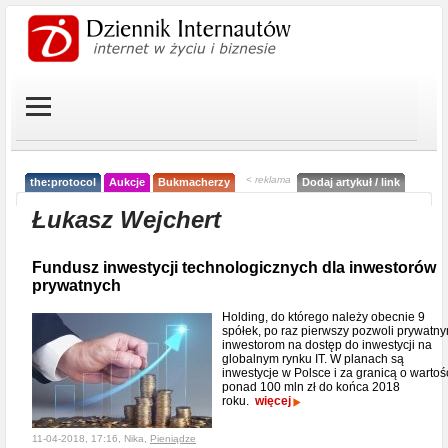
< reklama
the:protocol
Aukcje
Bukmacherzy
Dodaj artykuł / link
Łukasz Wejchert
Fundusz inwestycji technologicznych dla inwestorów
prywatnych
Holding, do którego należy obecnie 9
spółek, po raz pierwszy pozwoli prywatn
inwestorom na dostęp do inwestycji na
globalnym rynku IT. W planach są
inwestycje w Polsce i za granicą o wartoś
ponad 100 mln zł do końca 2018
roku.
więcej
11-04-2018, 17:16, Nika,
Pieniądze