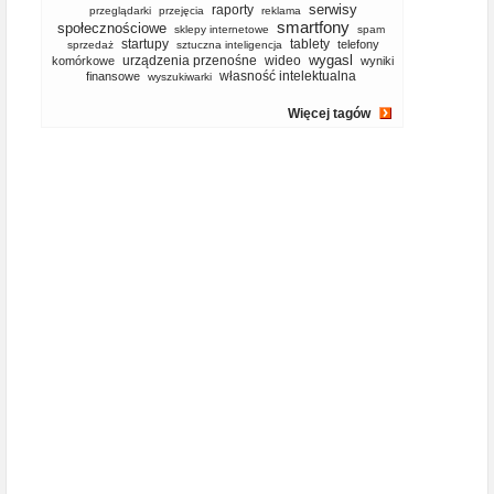
serwisy
raporty
przeglądarki
przejęcia
reklama
smartfony
społecznościowe
sklepy internetowe
spam
startupy
tablety
telefony
sprzedaż
sztuczna inteligencja
wygasl
urządzenia przenośne
wideo
komórkowe
wyniki
własność intelektualna
finansowe
wyszukiwarki
Więcej tagów