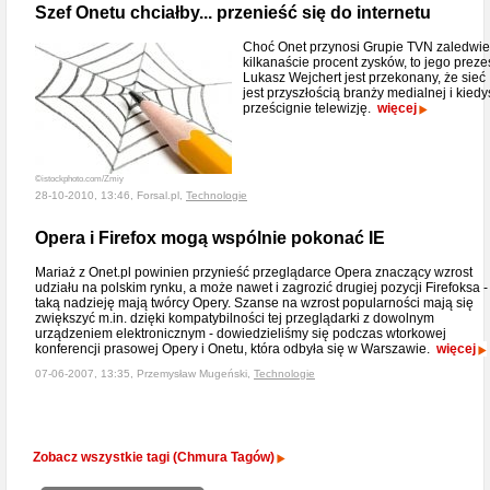
Szef Onetu chciałby... przenieść się do internetu
Choć Onet przynosi Grupie TVN zaledwie
kilkanaście procent zysków, to jego preze
Lukasz Wejchert jest przekonany, że sieć
jest przyszłością branży medialnej i kiedy
prześcignie telewizję.
więcej
©istockphoto.com/Zmiy
28-10-2010, 13:46, Forsal.pl,
Technologie
Opera i Firefox mogą wspólnie pokonać IE
Mariaż z Onet.pl powinien przynieść przeglądarce Opera znaczący wzrost
udziału na polskim rynku, a może nawet i zagrozić drugiej pozycji Firefoksa -
taką nadzieję mają twórcy Opery. Szanse na wzrost popularności mają się
zwiększyć m.in. dzięki kompatybilności tej przeglądarki z dowolnym
urządzeniem elektronicznym - dowiedzieliśmy się podczas wtorkowej
konferencji prasowej Opery i Onetu, która odbyła się w Warszawie.
więcej
07-06-2007, 13:35, Przemysław Mugeński,
Technologie
Zobacz wszystkie tagi (Chmura Tagów)