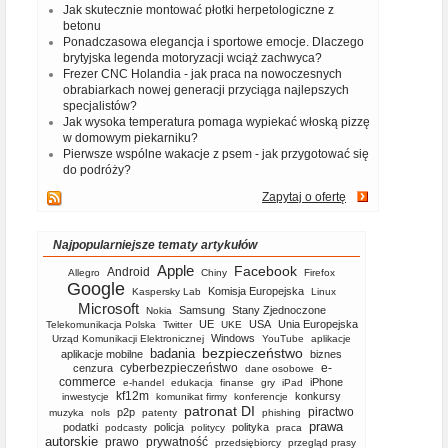
Jak skutecznie montować płotki herpetologiczne z
betonu
Ponadczasowa elegancja i sportowe emocje. Dlaczego
brytyjska legenda motoryzacji wciąż zachwyca?
Frezer CNC Holandia - jak praca na nowoczesnych
obrabiarkach nowej generacji przyciąga najlepszych
specjalistów?
Jak wysoka temperatura pomaga wypiekać włoską pizzę
w domowym piekarniku?
Pierwsze wspólne wakacje z psem - jak przygotować się
do podróży?
Zapytaj o ofertę
Najpopularniejsze tematy artykułów
Apple
Facebook
Android
Allegro
Chiny
Firefox
Google
Komisja Europejska
Kaspersky Lab
Linux
Microsoft
Samsung
Stany Zjednoczone
Nokia
UE
USA
Unia Europejska
Telekomunikacja Polska
Twitter
UKE
Windows
Urząd Komunikacji Elektronicznej
YouTube
aplikacje
bezpieczeństwo
badania
aplikacje mobilne
biznes
cyberbezpieczeństwo
e-
cenzura
dane osobowe
commerce
iPhone
e-handel
edukacja
finanse
gry
iPad
kf12m
konkursy
inwestycje
komunikat firmy
konferencje
patronat DI
piractwo
p2p
muzyka
nols
patenty
phishing
prawa
podatki
policja
polityka
podcasty
politycy
praca
autorskie
prawo
prywatność
przedsiębiorcy
przegląd prasy