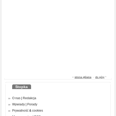
«
strona główna
-
do góry
^
Stopka
O nas
|
Redakcja
Wywiady
|
Porady
Prywatność
&
cookies